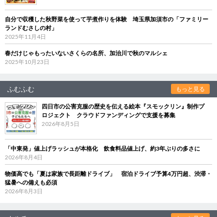
自分で収穫した秋野菜を使って芋煮作りを体験 埼玉県加須市の「ファミリー
ランドむさしの村」
2025年11月4日
春だけじゃもったいないさくらの名所、加治川で秋のマルシェ
2025年10月23日
ふむふむ
もっと見る
四日市の公害克服の歴史を伝える絵本『スモックリン』制作プ
ロジェクト クラウドファンディングで支援を募集
2026年8月5日
「中東発」値上げラッシュが本格化 飲食料品値上げ、約3年ぶりの多さに
2026年8月4日
物価高でも「夏は家族で長距離ドライブ」 宿泊ドライブ予算4万円超、渋滞・
猛暑への備えも必須
2026年8月3日