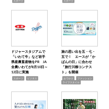
,
,
スポーツ
スポーツ
ドジャースタジアムで
旅の思い出を五・七・
「いわて牛」など岩手
五で！ エースが「か
県産農畜産物をPR JA
ばんの日」に合わせ
全農いわてが8月10日～
「旅行川柳コンテス
12日に実施
ト」を開催
,
,
,
,
,
スポーツ
ビジネス
おでかけ
ファッション
ライフスタイル