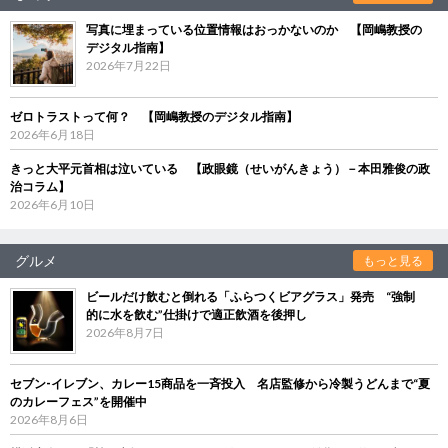
写真に埋まっている位置情報はおっかないのか 【岡嶋教授の
デジタル指南】
2026年7月22日
ゼロトラストって何？ 【岡嶋教授のデジタル指南】
2026年6月18日
きっと大平元首相は泣いている 【政眼鏡（せいがんきょう）－本田雅俊の政
治コラム】
2026年6月10日
グルメ
もっと見る
ビールだけ飲むと倒れる「ふらつくビアグラス」発売 “強制
的に水を飲む”仕掛けで適正飲酒を後押し
2026年8月7日
セブン‐イレブン、カレー15商品を一斉投入 名店監修から冷製うどんまで“夏
のカレーフェス”を開催中
2026年8月6日