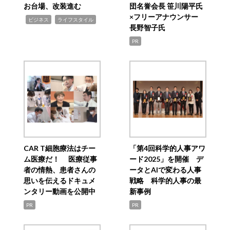
お台場、改装進む
団名誉会長 笹川陽平氏
×フリーアナウンサー
,
,
ビジネス
ライフスタイル
長野智子氏
PR
CAR T細胞療法はチー
「第4回科学的人事アワ
ム医療だ！ 医療従事
ード2025」を開催 デ
者の情熱、患者さんの
ータとAIで変わる人事
思いを伝えるドキュメ
戦略 科学的人事の最
ンタリー動画を公開中
新事例
PR
PR