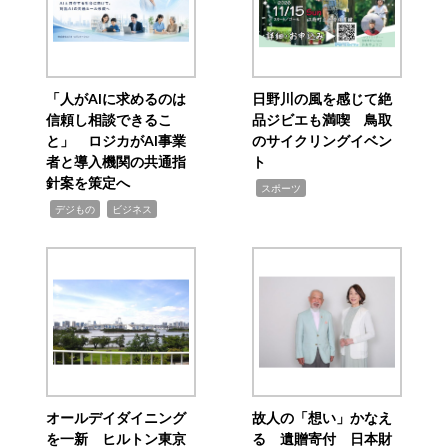
「人がAIに求めるのは
日野川の風を感じて絶
信頼し相談できるこ
品ジビエも満喫 鳥取
と」 ロジカがAI事業
のサイクリングイベン
者と導入機関の共通指
ト
針案を策定へ
,
スポーツ
,
,
デジもの
ビジネス
オールデイダイニング
故人の「想い」かなえ
を一新 ヒルトン東京
る 遺贈寄付 日本財