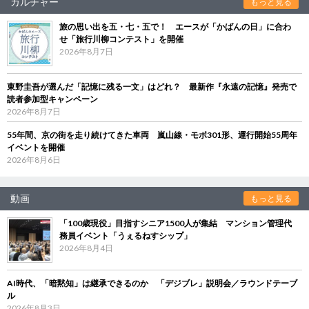
カルチャー
もっと見る
旅の思い出を五・七・五で！ エースが「かばんの日」に合わ
せ「旅行川柳コンテスト」を開催
2026年8月7日
東野圭吾が選んだ「記憶に残る一文」はどれ？ 最新作『永遠の記憶』発売で
読者参加型キャンペーン
2026年8月7日
55年間、京の街を走り続けてきた車両 嵐山線・モボ301形、運行開始55周年
イベントを開催
2026年8月6日
動画
もっと見る
「100歳現役」目指すシニア1500人が集結 マンション管理代
務員イベント「うぇるねすシップ」
2026年8月4日
AI時代、「暗黙知」は継承できるのか 「デジブレ」説明会／ラウンドテーブ
ル
2026年8月3日