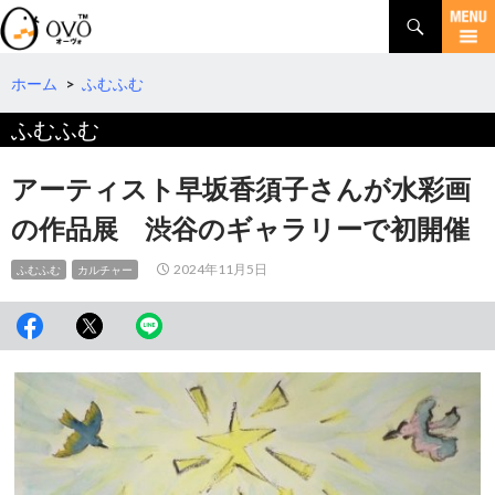
検
索
コ
ン
テ
ホーム
>
ふむふむ
ン
ふむふむ
ツ
へ
移
アーティスト早坂香須子さんが水彩画
動
の作品展 渋谷のギャラリーで初開催
2024年11月5日
ふむふむ
カルチャー