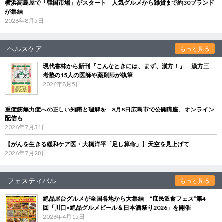
横浜高島屋で「韓国市場」がスタート 人気グルメから雑貨まで約30ブランド
が集結
2026年8月5日
ヘルスケア
もっと見る
現代書林から新刊『こんなときには、まず、漢方！』 漢方三
考塾の15人の医師や薬剤師が執筆
2026年8月5日
重症筋無力症への正しい知識と理解を 8月8日広島市で公開講座、オンライン
配信も
2026年7月31日
【がんを生きる緩和ケア医・大橋洋平「足し算命」】天空を見上げて
2026年7月28日
フェスティバル
もっと見る
絶品屋台グルメが全国各地から大集結 “庶民派食フェス”第4
回「川口×絶品グルメビール＆日本酒祭り2026」を開催
2026年4月15日