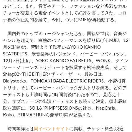
ルとして、また、音楽やアート、ファッションなど多彩なカル
チャーが交差する複合イベントとして好評を博してきた。コロ
ナ禍の休止期間を経て、今回、ついにMJFJが再始動する。
国内外のトップミュージシャンたちが、国籍や世代、音楽ジ
ャンルを超えて、白熱のパフォーマンスを繰り広げるMJFJ。12
月6日(金)は、菅野よう子氏率いるYOKO KANNO
SEATBELTS、米音楽界のレジェンド、ハービー・ハンコック。
12月7日(土)は、YOKO KANNO SEATBELTS、WONK、クイン
シー・ジョーンズトリビュートを披露する松浦俊夫氏、そして
Shing02×THE EITHER<ザ・イーザー>。最終日は、
Bialystocks、TOMOAKI BABA ELECTRIC RIDERS、小曽根真
トリオ、そしてハービー・ハンコックが大トリを飾る。どのア
ーティストも出演時間は1時間前後にわたるので、見応え十
分。サブステージの出演アーティストも続々と決定。須永辰緒
氏を筆頭に、SOIL&“PIMP”SESSIONSの社長、Naz Chris、
Koko、SHIMA SHUNら豪華DJ陣が登場する。
時間等詳細は
同イベントサイト
に掲載。チケット料金(税込