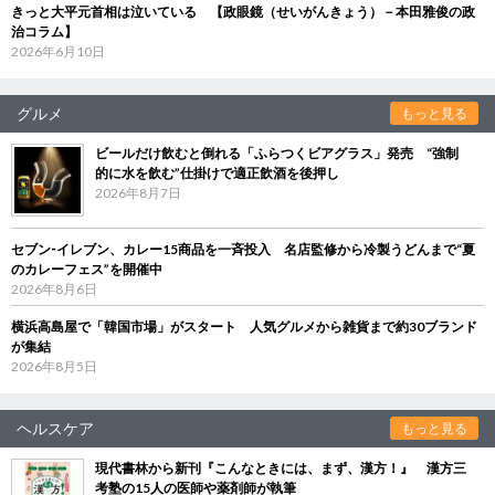
きっと大平元首相は泣いている 【政眼鏡（せいがんきょう）－本田雅俊の政
治コラム】
2026年6月10日
グルメ
もっと見る
ビールだけ飲むと倒れる「ふらつくビアグラス」発売 “強制
的に水を飲む”仕掛けで適正飲酒を後押し
2026年8月7日
セブン‐イレブン、カレー15商品を一斉投入 名店監修から冷製うどんまで“夏
のカレーフェス”を開催中
2026年8月6日
横浜高島屋で「韓国市場」がスタート 人気グルメから雑貨まで約30ブランド
が集結
2026年8月5日
ヘルスケア
もっと見る
現代書林から新刊『こんなときには、まず、漢方！』 漢方三
考塾の15人の医師や薬剤師が執筆