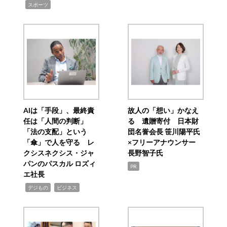
,
スポーツ
AIは「手段」、最終責
故人の「想い」かなえ
任は「人間の判断」
る 遺贈寄付 日本財
「法の支配」という
団名誉会長 笹川陽平氏
「傘」で人を守る レ
×フリーアナウンサー
クシスネクシス・ジャ
長野智子氏
パンのパスカル ロズィ
PR
エ社長
,
,
デジもの
ビジネス