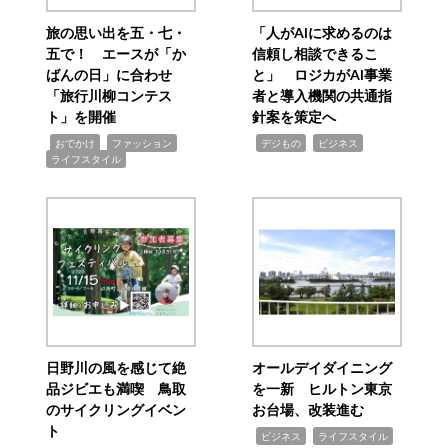
旅の思い出を五・七・
「人がAIに求めるのは
五で！ エースが「か
信頼し相談できるこ
ばんの日」に合わせ
と」 ロジカがAI事業
「旅行川柳コンテス
者と導入機関の共通指
ト」を開催
針案を策定へ
,
,
,
,
,
おでかけ
ファッション
デジもの
ビジネス
ライフスタイル
日野川の風を感じて絶
オールデイダイニング
品ジビエも満喫 鳥取
を一新 ヒルトン東京
のサイクリングイベン
お台場、改装進む
ト
,
,
ビジネス
ライフスタイル