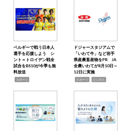
ベルギーで戦う日本人
ドジャースタジアムで
選手を応援しよう シ
「いわて牛」など岩手
ント＝トロイデン戦全
県産農畜産物をPR JA
試合をBS10が今季も無
全農いわてが8月10日～
料放送
12日に実施
,
,
,
スポーツ
スポーツ
ビジネス