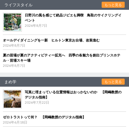
ライフスタイル
もっと見る
日野川の風を感じて絶品ジビエも満喫 鳥取のサイクリングイ
ベント
2026年8月7日
オールデイダイニングを一新 ヒルトン東京お台場、改装進む
2026年8月7日
夏の苗場が夏のアクティビティー拡充へ 四季の各魅力を創出プリンスホテ
ル・苗場スキー場
2026年8月7日
まめ学
もっと見る
写真に埋まっている位置情報はおっかないのか 【岡嶋教授の
デジタル指南】
2026年7月22日
ゼロトラストって何？ 【岡嶋教授のデジタル指南】
2026年6月18日