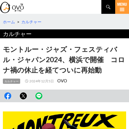
検
索
コ
ン
テ
ホーム
>
カルチャー
ン
カルチャー
ツ
へ
移
モントルー・ジャズ・フェスティバ
動
ル・ジャパン2024、横浜で開催 コロ
ナ禍の休止を経てついに再始動
OVO
2024年12月5日
カルチャー