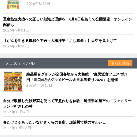
2026年8月5日
重症筋無力症への正しい知識と理解を 8月8日広島市で公開講座、オンライン
配信も
2026年7月31日
【がんを生きる緩和ケア医・大橋洋平「足し算命」】天空を見上げて
2026年7月28日
フェスティバル
もっと見る
絶品屋台グルメが全国各地から大集結 “庶民派食フェス”第4
回「川口×絶品グルメビール＆日本酒祭り2026」を開催
2026年4月15日
自分で収穫した秋野菜を使って芋煮作りを体験 埼玉県加須市の「ファミリー
ランドむさしの村」
2025年11月4日
春だけじゃもったいないさくらの名所、加治川で秋のマルシェ
2025年10月23日