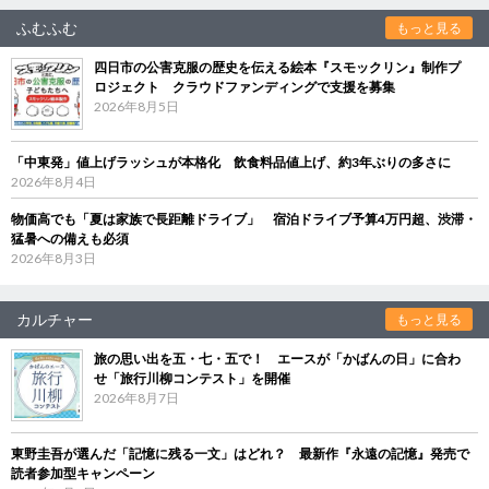
ふむふむ
もっと見る
四日市の公害克服の歴史を伝える絵本『スモックリン』制作プ
ロジェクト クラウドファンディングで支援を募集
2026年8月5日
「中東発」値上げラッシュが本格化 飲食料品値上げ、約3年ぶりの多さに
2026年8月4日
物価高でも「夏は家族で長距離ドライブ」 宿泊ドライブ予算4万円超、渋滞・
猛暑への備えも必須
2026年8月3日
カルチャー
もっと見る
旅の思い出を五・七・五で！ エースが「かばんの日」に合わ
せ「旅行川柳コンテスト」を開催
2026年8月7日
東野圭吾が選んだ「記憶に残る一文」はどれ？ 最新作『永遠の記憶』発売で
読者参加型キャンペーン