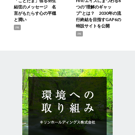
「ことだま」宿る羽生
HIV/エイズにまつわる6
結弦のメッセージ 名
つの“理解のギャッ
言がもたらす心の平穏
プ”とは？ 2030年の流
と潤い
行終結を目指すGAP6の
特設サイトを公開
PR
PR