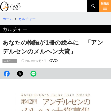
検
索
コ
ン
テ
ホーム
>
カルチャー
ン
カルチャー
ツ
へ
移
あなたの物語が1冊の絵本に 「アン
動
デルセンのメルヘン大賞」
OVO
2024年12月6日
カルチャー