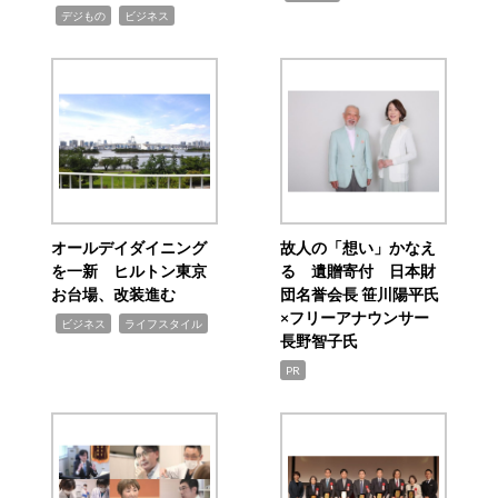
,
,
デジもの
ビジネス
オールデイダイニング
故人の「想い」かなえ
を一新 ヒルトン東京
る 遺贈寄付 日本財
お台場、改装進む
団名誉会長 笹川陽平氏
×フリーアナウンサー
,
,
ビジネス
ライフスタイル
長野智子氏
PR