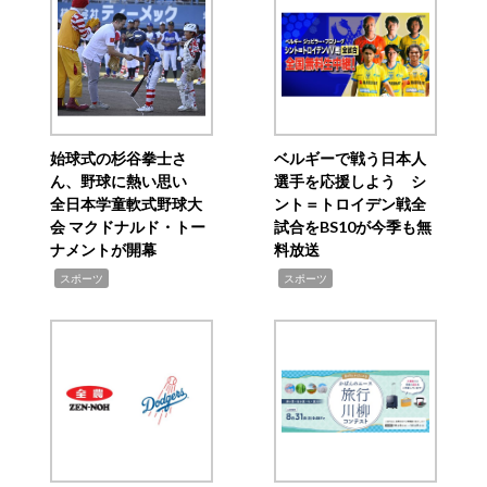
始球式の杉谷拳士さ
ベルギーで戦う日本人
ん、野球に熱い思い
選手を応援しよう シ
全日本学童軟式野球大
ント＝トロイデン戦全
会 マクドナルド・トー
試合をBS10が今季も無
ナメントが開幕
料放送
,
,
スポーツ
スポーツ