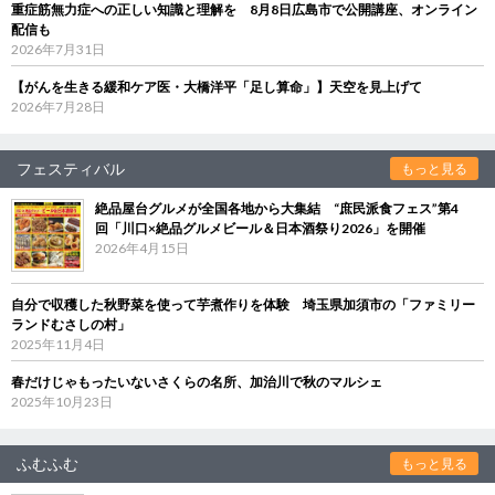
重症筋無力症への正しい知識と理解を 8月8日広島市で公開講座、オンライン
配信も
2026年7月31日
【がんを生きる緩和ケア医・大橋洋平「足し算命」】天空を見上げて
2026年7月28日
フェスティバル
もっと見る
絶品屋台グルメが全国各地から大集結 “庶民派食フェス”第4
回「川口×絶品グルメビール＆日本酒祭り2026」を開催
2026年4月15日
自分で収穫した秋野菜を使って芋煮作りを体験 埼玉県加須市の「ファミリー
ランドむさしの村」
2025年11月4日
春だけじゃもったいないさくらの名所、加治川で秋のマルシェ
2025年10月23日
ふむふむ
もっと見る