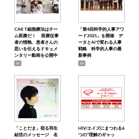
CAR T細胞療法はチー
「第4回科学的人事アワ
ム医療だ！ 医療従事
ード2025」を開催 デ
者の情熱、患者さんの
ータとAIで変わる人事
思いを伝えるドキュメ
戦略 科学的人事の最
ンタリー動画を公開中
新事例
PR
PR
「ことだま」宿る羽生
HIV/エイズにまつわる6
結弦のメッセージ 名
つの“理解のギャッ