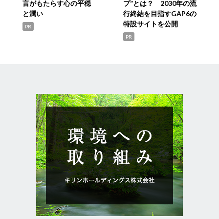
言がもたらす心の平穏
プ”とは？ 2030年の流
と潤い
行終結を目指すGAP6の
特設サイトを公開
PR
PR