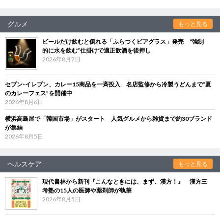
グルメ
もっと見る
ビールだけ飲むと倒れる「ふらつくビアグラス」発売 “強制
的に水を飲む”仕掛けで適正飲酒を後押し
2026年8月7日
セブン‐イレブン、カレー15商品を一斉投入 名店監修から冷製うどんまで“夏
のカレーフェス”を開催中
2026年8月6日
横浜高島屋で「韓国市場」がスタート 人気グルメから雑貨まで約30ブランド
が集結
2026年8月5日
ヘルスケア
もっと見る
現代書林から新刊『こんなときには、まず、漢方！』 漢方三
考塾の15人の医師や薬剤師が執筆
2026年8月5日