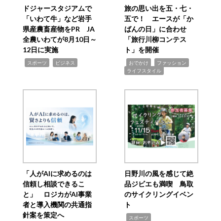
ドジャースタジアムで
旅の思い出を五・七・
「いわて牛」など岩手
五で！ エースが「か
県産農畜産物をPR JA
ばんの日」に合わせ
全農いわてが8月10日～
「旅行川柳コンテス
12日に実施
ト」を開催
,
,
,
,
,
スポーツ
ビジネス
おでかけ
ファッション
ライフスタイル
「人がAIに求めるのは
日野川の風を感じて絶
信頼し相談できるこ
品ジビエも満喫 鳥取
と」 ロジカがAI事業
のサイクリングイベン
者と導入機関の共通指
ト
針案を策定へ
,
スポーツ