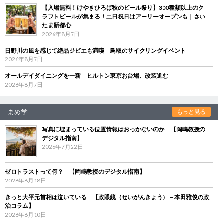
【入場無料！けやきひろば秋のビール祭り】300種類以上のク
ラフトビールが集まる！土日祝日はアーリーオープンも｜さい
たま新都心
2026年8月7日
日野川の風を感じて絶品ジビエも満喫 鳥取のサイクリングイベント
2026年8月7日
オールデイダイニングを一新 ヒルトン東京お台場、改装進む
2026年8月7日
まめ学
もっと見る
写真に埋まっている位置情報はおっかないのか 【岡嶋教授の
デジタル指南】
2026年7月22日
ゼロトラストって何？ 【岡嶋教授のデジタル指南】
2026年6月18日
きっと大平元首相は泣いている 【政眼鏡（せいがんきょう）－本田雅俊の政
治コラム】
2026年6月10日