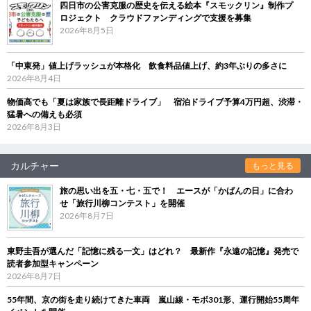
四日市の公害克服の歴史を伝える絵本『スモックリン』制作プ
ロジェクト クラウドファンディングで支援を募集
2026年8月5日
「中東発」値上げラッシュが本格化 飲食料品値上げ、約3年ぶりの多さに
2026年8月4日
物価高でも「夏は家族で長距離ドライブ」 宿泊ドライブ予算4万円超、渋滞・
猛暑への備えも必須
2026年8月3日
カルチャー
もっと見る
旅の思い出を五・七・五で！ エースが「かばんの日」に合わ
せ「旅行川柳コンテスト」を開催
2026年8月7日
東野圭吾が選んだ「記憶に残る一文」はどれ？ 最新作『永遠の記憶』発売で
読者参加型キャンペーン
2026年8月7日
55年間、京の街を走り続けてきた車両 嵐山線・モボ301形、運行開始55周年