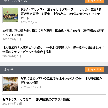
ライフスタイル
もっと見る
横浜F・マリノス×日清オイリオグループ、「サッカー教室&食
育講座 in 宮崎」を開催 小学1年生～3年生の身体づくりをサ
ポート
2026年8月6日
55年間、京の街を走り続けてきた車両 嵐山線・モボ301形、運行開始55周年
イベントを開催
2026年8月6日
【入場無料！大江戸ビール祭り2026秋】仕事帰りの一杯や週末の昼飲みにも！
全国のクラフトビールが大集合｜品川
2026年8月6日
まめ学
もっと見る
写真に埋まっている位置情報はおっかないのか 【岡嶋教授の
デジタル指南】
2026年7月22日
ゼロトラストって何？ 【岡嶋教授のデジタル指南】
2026年6月18日