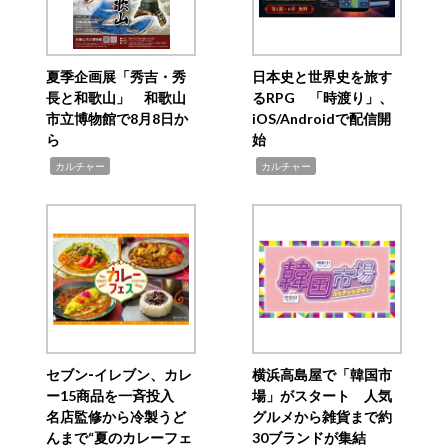
夏季企画展「秀吉・秀
日本史と世界史を旅す
長と和歌山」 和歌山
るRPG 「時渡り」、
市立博物館で8月8日か
iOS/Androidで配信開
ら
始
,
,
カルチャー
カルチャー
セブン‐イレブン、カレ
横浜高島屋で「韓国市
ー15商品を一斉投入
場」がスタート 人気
名店監修から冷製うど
グルメから雑貨まで約
んまで“夏のカレーフェ
30ブランドが集結