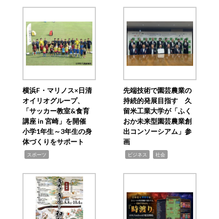
横浜F・マリノス×日清
先端技術で園芸農業の
オイリオグループ、
持続的発展目指す 久
「サッカー教室&食育
留米工業大学が「ふく
講座 in 宮崎」を開催
おか未来型園芸農業創
小学1年生～3年生の身
出コンソーシアム」参
体づくりをサポート
画
,
,
,
スポーツ
ビジネス
社会