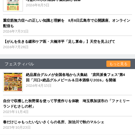
2026年8月5日
重症筋無力症への正しい知識と理解を 8月8日広島市で公開講座、オンライン
配信も
2026年7月31日
【がんを生きる緩和ケア医・大橋洋平「足し算命」】天空を見上げて
2026年7月28日
フェスティバル
もっと見る
絶品屋台グルメが全国各地から大集結 “庶民派食フェス”第4
回「川口×絶品グルメビール＆日本酒祭り2026」を開催
2026年4月15日
自分で収穫した秋野菜を使って芋煮作りを体験 埼玉県加須市の「ファミリー
ランドむさしの村」
2025年11月4日
春だけじゃもったいないさくらの名所、加治川で秋のマルシェ
2025年10月23日