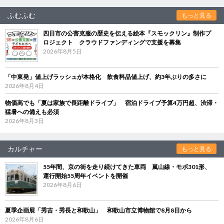
ふむふむ
もっと見る
四日市の公害克服の歴史を伝える絵本『スモックリン』制作プ
ロジェクト クラウドファンディングで支援を募集
2026年8月5日
「中東発」値上げラッシュが本格化 飲食料品値上げ、約3年ぶりの多さに
2026年8月4日
物価高でも「夏は家族で長距離ドライブ」 宿泊ドライブ予算4万円超、渋滞・
猛暑への備えも必須
2026年8月3日
カルチャー
もっと見る
55年間、京の街を走り続けてきた車両 嵐山線・モボ301形、
運行開始55周年イベントを開催
2026年8月6日
夏季企画展「秀吉・秀長と和歌山」 和歌山市立博物館で8月8日から
2026年8月6日