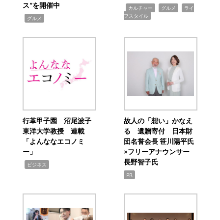
ス”を開催中
,
,
,
カルチャー
グルメ
ライ
フスタイル
,
グルメ
行革甲子園 沼尾波子
故人の「想い」かなえ
東洋大学教授 連載
る 遺贈寄付 日本財
「よんななエコノミ
団名誉会長 笹川陽平氏
ー」
×フリーアナウンサー
長野智子氏
,
ビジネス
PR