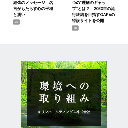
結弦のメッセージ 名
つの“理解のギャッ
言がもたらす心の平穏
プ”とは？ 2030年の流
と潤い
行終結を目指すGAP6の
特設サイトを公開
PR
PR