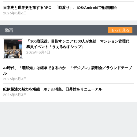
日本史と世界史を旅するRPG 「時渡り」、iOS/Androidで配信開始
2026年8月6日
動画
もっと見る
「100歳現役」目指すシニア1500人が集結 マンション管理代
務員イベント「うぇるねすシップ」
2026年8月4日
AI時代、「暗黙知」は継承できるのか 「デジブレ」説明会／ラウンドテーブ
ル
2026年8月3日
紀伊勝浦の魅力を堪能 ホテル浦島、日昇館をリニューアル
2026年8月3日