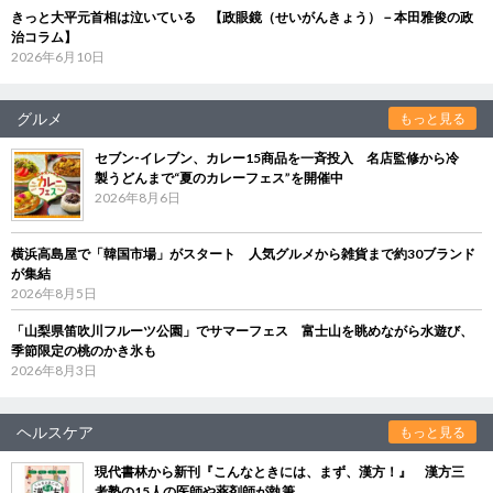
きっと大平元首相は泣いている 【政眼鏡（せいがんきょう）－本田雅俊の政
治コラム】
2026年6月10日
グルメ
もっと見る
セブン‐イレブン、カレー15商品を一斉投入 名店監修から冷
製うどんまで“夏のカレーフェス”を開催中
2026年8月6日
横浜高島屋で「韓国市場」がスタート 人気グルメから雑貨まで約30ブランド
が集結
2026年8月5日
「山梨県笛吹川フルーツ公園」でサマーフェス 富士山を眺めながら水遊び、
季節限定の桃のかき氷も
2026年8月3日
ヘルスケア
もっと見る
現代書林から新刊『こんなときには、まず、漢方！』 漢方三
考塾の15人の医師や薬剤師が執筆