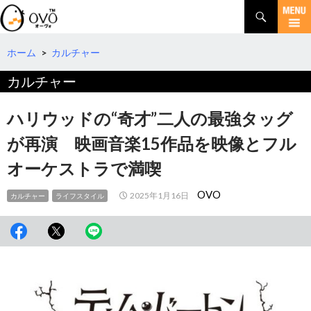
検
索
コ
ン
テ
ホーム
>
カルチャー
ン
カルチャー
ツ
へ
移
ハリウッドの“奇才”二人の最強タッグ
動
が再演 映画音楽15作品を映像とフル
オーケストラで満喫
OVO
2025年1月16日
カルチャー
ライフスタイル