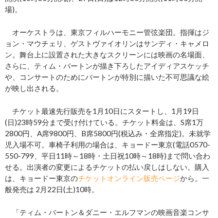
場)。
オーケストラは、東京フィルハーモニー管弦楽団。指揮はジ
ョン・マウチェリ、ゲストヴァイオリンはサンディ・キャメロ
ン。舞台上に設置された大きなスクリーンには映画の名場面、
さらに、ティム・バートンが描き下ろしたアイディアスケッチ
や、コンサートのためにバートンが特別に描いた不可思議な絵
が映し出される。
チケット最速先行販売を1月10日にスタートし、1月19日
(日)23時59分まで受け付けている。チケット料金は、S席1万
2800円、A席9800円、B席5800円(税込み・全席指定)。未就学
児入場不可。車椅子利用の場合は、キョードー東京(電話0570-
550-799、平日11時～18時・土日祝10時～18時)まで問い合わ
せる。出演者の変更によるチケットの払い戻しはしない。購入
は、キョードー東京の
チケットオンライン販売ページ
から。一
般発売は 2月22日(土)10時。
「ティム・バートン＆ダニー・エルフマンの映画音楽コンサ