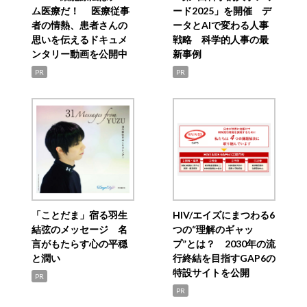
ム医療だ！ 医療従事
ード2025」を開催 デ
者の情熱、患者さんの
ータとAIで変わる人事
思いを伝えるドキュメ
戦略 科学的人事の最
ンタリー動画を公開中
新事例
PR
PR
「ことだま」宿る羽生
HIV/エイズにまつわる6
結弦のメッセージ 名
つの“理解のギャッ
言がもたらす心の平穏
プ”とは？ 2030年の流
と潤い
行終結を目指すGAP6の
特設サイトを公開
PR
PR