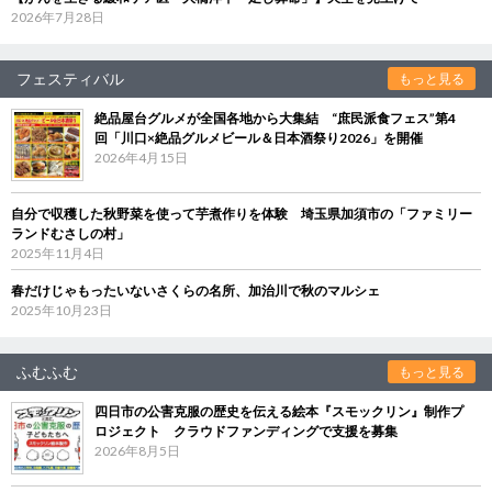
2026年7月28日
フェスティバル
もっと見る
絶品屋台グルメが全国各地から大集結 “庶民派食フェス”第4
回「川口×絶品グルメビール＆日本酒祭り2026」を開催
2026年4月15日
自分で収穫した秋野菜を使って芋煮作りを体験 埼玉県加須市の「ファミリー
ランドむさしの村」
2025年11月4日
春だけじゃもったいないさくらの名所、加治川で秋のマルシェ
2025年10月23日
ふむふむ
もっと見る
四日市の公害克服の歴史を伝える絵本『スモックリン』制作プ
ロジェクト クラウドファンディングで支援を募集
2026年8月5日