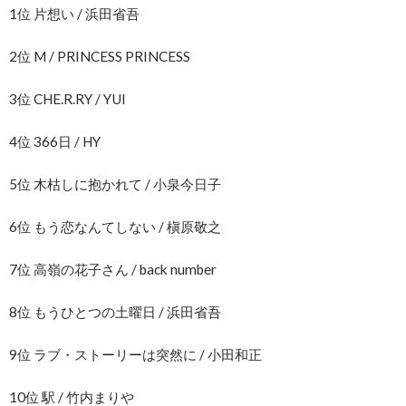
1位 片想い / 浜田省吾
2位 M / PRINCESS PRINCESS
3位 CHE.R.RY / YUI
4位 366日 / HY
5位 木枯しに抱かれて / 小泉今日子
6位 もう恋なんてしない / 槇原敬之
7位 高嶺の花子さん / back number
8位 もうひとつの土曜日 / 浜田省吾
9位 ラブ・ストーリーは突然に / 小田和正
10位 駅 / 竹内まりや