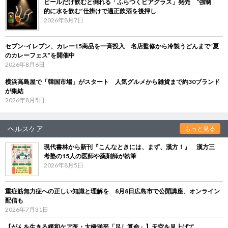
ビールだけ飲むと倒れる「ふらつくビアグラス」発売 “強制
的に水を飲む”仕掛けで適正飲酒を後押し
2026年8月7日
セブン‐イレブン、カレー15商品を一斉投入 名店監修から冷製うどんまで“夏
のカレーフェス”を開催中
2026年8月6日
横浜高島屋で「韓国市場」がスタート 人気グルメから雑貨まで約30ブランド
が集結
2026年8月5日
ヘルスケア
もっと見る
現代書林から新刊『こんなときには、まず、漢方！』 漢方三
考塾の15人の医師や薬剤師が執筆
2026年8月5日
重症筋無力症への正しい知識と理解を 8月8日広島市で公開講座、オンライン
配信も
2026年7月31日
【がんを生きる緩和ケア医・大橋洋平「足し算命」】天空を見上げて