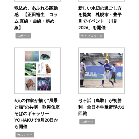
魂込め、あふれる躍動
新しい水辺の過ごし方
感 【正田裕生 コラ
を提案 札幌市・豊平
ム 直線・曲線・斜め
川でイベント「川見
線】
2026」を開催
,
,
スポーツ
ライフスタイル
6人の作家が描く“風景
弓ヶ浜（鳥取）が初勝
と猫”の共演 歌舞伎座
利 全日本学童野球の1
そばのギャラリー
回戦
YOHAKUで8月20日か
,
スポーツ
ら開催
,
カルチャー