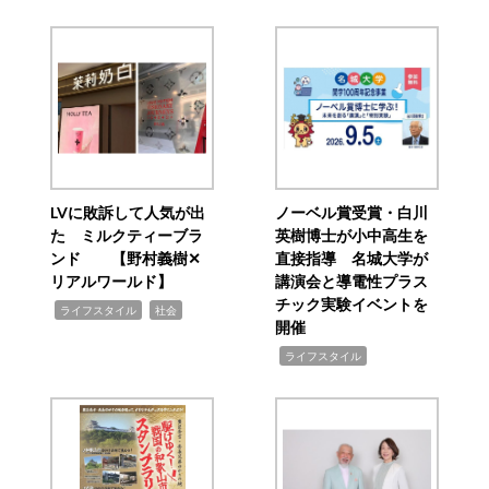
LVに敗訴して人気が出
ノーベル賞受賞・白川
た ミルクティーブラ
英樹博士が小中高生を
ンド 【野村義樹✕
直接指導 名城大学が
リアルワールド】
講演会と導電性プラス
チック実験イベントを
,
,
ライフスタイル
社会
開催
,
ライフスタイル