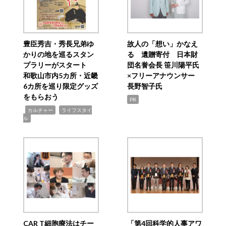
豊臣秀吉・秀長兄弟ゆ
故人の「想い」かなえ
かりの地を巡るスタン
る 遺贈寄付 日本財
プラリーがスタート
団名誉会長 笹川陽平氏
和歌山市内5カ所・近畿
×フリーアナウンサー
6カ所を巡り限定グッズ
長野智子氏
をもらおう
PR
,
,
カルチャー
ライフスタイ
ル
CAR T細胞療法はチー
「第4回科学的人事アワ