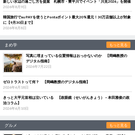
新しい水辺の過ごし方を提案 札幌市・豊平川でイベント「川見2026」を開催
2026年8月9日
韓国旅行でau PAYを使うとPontaポイント最大20％還元！30万店舗以上が対象
に【9月30日まで】
2026年8月8日
まめ学
もっと見る
写真に埋まっている位置情報はおっかないのか 【岡嶋教授の
デジタル指南】
2026年7月22日
ゼロトラストって何？ 【岡嶋教授のデジタル指南】
2026年6月18日
きっと大平元首相は泣いている 【政眼鏡（せいがんきょう）－本田雅俊の政
治コラム】
2026年6月10日
グルメ
もっと見る