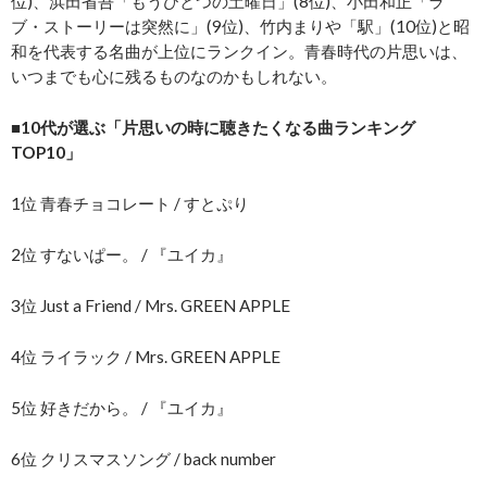
位)、浜田省吾「もうひとつの土曜日」(8位)、小田和正「ラ
ブ・ストーリーは突然に」(9位)、竹内まりや「駅」(10位)と昭
和を代表する名曲が上位にランクイン。青春時代の片思いは、
いつまでも心に残るものなのかもしれない。
■10代が選ぶ「片思いの時に聴きたくなる曲ランキング
TOP10」
1位 青春チョコレート / すとぷり
2位 すないぱー。 / 『ユイカ』
3位 Just a Friend / Mrs. GREEN APPLE
4位 ライラック / Mrs. GREEN APPLE
5位 好きだから。 / 『ユイカ』
6位 クリスマスソング / back number