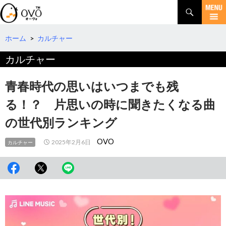
検
索
コ
ン
テ
ホーム
>
カルチャー
ン
カルチャー
ツ
へ
移
青春時代の思いはいつまでも残
動
る！？ 片思いの時に聞きたくなる曲
の世代別ランキング
OVO
2025年2月6日
カルチャー