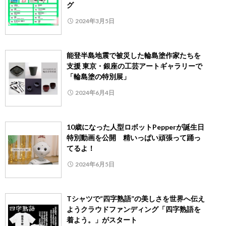
グ
2024年3月5日
能登半島地震で被災した輪島塗作家たちを
支援 東京・銀座の工芸アートギャラリーで
「輪島塗の特別展」
2024年6月4日
10歳になった人型ロボットPepperが誕生日
特別動画を公開 精いっぱい頑張って踊っ
てるよ！
2024年6月5日
Tシャツで“四字熟語”の美しさを世界へ伝え
ようクラウドファンディング「四字熟語を
着よう。」がスタート