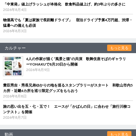
「中東発」値上げラッシュが本格化 飲食料品値上げ、約3年ぶりの多さに
2026年8月4日
物価高でも「夏は家族で長距離ドライブ」 宿泊ドライブ予算4万円超、渋滞・
猛暑への備えも必須
2026年8月3日
カルチャー
もっと見る
6人の作家が描く“風景と猫”の共演 歌舞伎座そばのギャラリ
ーYOHAKUで8月20日から開催
2026年8月9日
豊臣秀吉・秀長兄弟ゆかりの地を巡るスタンプラリーがスタート 和歌山市内5
カ所・近畿6カ所を巡り限定グッズをもらおう
2026年8月8日
旅の思い出を五・七・五で！ エースが「かばんの日」に合わせ「旅行川柳コ
ンテスト」を開催
2026年8月7日
動画
もっと見る