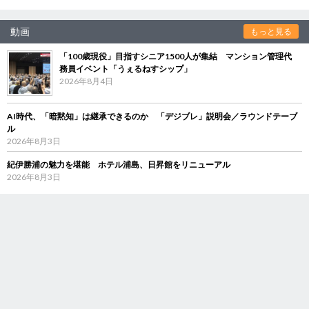
動画
もっと見る
「100歳現役」目指すシニア1500人が集結 マンション管理代
務員イベント「うぇるねすシップ」
2026年8月4日
AI時代、「暗黙知」は継承できるのか 「デジブレ」説明会／ラウンドテーブ
ル
2026年8月3日
紀伊勝浦の魅力を堪能 ホテル浦島、日昇館をリニューアル
2026年8月3日