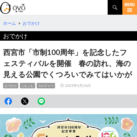
検
索
コ
ン
テ
ホーム
>
おでかけ
ン
おでかけ
ツ
へ
移
西宮市「市制100周年」を記念したフ
動
ェスティバルを開催 春の訪れ、海の
見える公園でくつろいでみてはいかが
2025年3月26日
おでかけ
ふむふむ
カルチャー