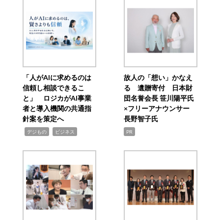
「人がAIに求めるのは
故人の「想い」かなえ
信頼し相談できるこ
る 遺贈寄付 日本財
と」 ロジカがAI事業
団名誉会長 笹川陽平氏
者と導入機関の共通指
×フリーアナウンサー
針案を策定へ
長野智子氏
,
,
デジもの
ビジネス
PR