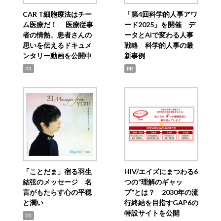
CAR T細胞療法はチー
「第4回科学的人事アワ
ム医療だ！ 医療従事
ード2025」を開催 デ
者の情熱、患者さんの
ータとAIで変わる人事
思いを伝えるドキュメ
戦略 科学的人事の最
ンタリー動画を公開中
新事例
PR
PR
「ことだま」宿る羽生
HIV/エイズにまつわる6
結弦のメッセージ 名
つの“理解のギャッ
言がもたらす心の平穏
プ”とは？ 2030年の流
と潤い
行終結を目指すGAP6の
特設サイトを公開
PR