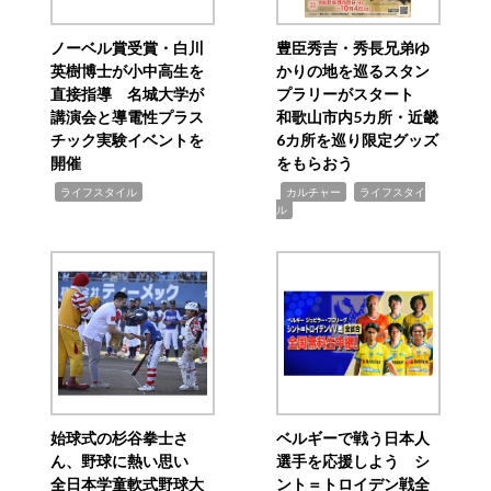
ノーベル賞受賞・白川
豊臣秀吉・秀長兄弟ゆ
英樹博士が小中高生を
かりの地を巡るスタン
直接指導 名城大学が
プラリーがスタート
講演会と導電性プラス
和歌山市内5カ所・近畿
チック実験イベントを
6カ所を巡り限定グッズ
開催
をもらおう
,
,
,
ライフスタイル
カルチャー
ライフスタイ
ル
始球式の杉谷拳士さ
ベルギーで戦う日本人
ん、野球に熱い思い
選手を応援しよう シ
全日本学童軟式野球大
ント＝トロイデン戦全