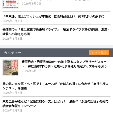
2026年8月5日
「中東発」値上げラッシュが本格化 飲食料品値上げ、約3年ぶりの多さに
2026年8月4日
物価高でも「夏は家族で長距離ドライブ」 宿泊ドライブ予算4万円超、渋滞・
猛暑への備えも必須
2026年8月3日
カルチャー
もっと見る
豊臣秀吉・秀長兄弟ゆかりの地を巡るスタンプラリーがスター
ト 和歌山市内5カ所・近畿6カ所を巡り限定グッズをもらおう
2026年8月8日
旅の思い出を五・七・五で！ エースが「かばんの日」に合わせ「旅行川柳コ
ンテスト」を開催
2026年8月7日
東野圭吾が選んだ「記憶に残る一文」はどれ？ 最新作『永遠の記憶』発売で
読者参加型キャンペーン
2026年8月7日