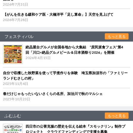
2026年7月31日
【がんを生きる緩和ケア医・大橋洋平「足し算命」】天空を見上げて
2026年7月28日
フェスティバル
もっと見る
絶品屋台グルメが全国各地から大集結 “庶民派食フェス”第4
回「川口×絶品グルメビール＆日本酒祭り2026」を開催
2026年4月15日
自分で収穫した秋野菜を使って芋煮作りを体験 埼玉県加須市の「ファミリー
ランドむさしの村」
2025年11月4日
春だけじゃもったいないさくらの名所、加治川で秋のマルシェ
2025年10月23日
ふむふむ
もっと見る
四日市の公害克服の歴史を伝える絵本『スモックリン』制作プ
ロジェクト クラウドファンディングで支援を募集