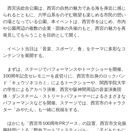
西宮浜総合公園は、西宮の自然の魅力である海を身近に感じ
られるとともに、六甲山系をのぞむ眺望も楽しめる市民の憩い
の場となっている公園。本イベントは、西宮市をはじめ、市内
や公園周辺の複数の企業・団体の共催のもと、西宮の魅力を再
発見してもらうことを目的として開く。
イベント当日は「音楽、スポーツ、食」をテーマに多彩なコ
ンテンツを展開する。
まずは、ステージでパフォーマンスやトークショーを開催。
100周年記念セレモニーを皮切りに、西宮市出身のロックバン
ド「キュウソネコカミ」によるトークショーや、関西学院大学
の学生によるアカペラ演奏、西宮や阪神間周辺の音楽演奏団
体・ダンスチーム・ストリートパフォーマーによるさまざまな
パフォーマンスなどを開催。ステージでは、西宮市のキャラク
ター「みやたん」も一緒に祝福をする。
ほかにも「西宮市100周年PRブース」の設置、西宮市文化振
興財団による「野外アートフェスティバル」、「子どもたちに