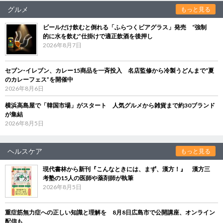
グルメ
もっと見る
ビールだけ飲むと倒れる「ふらつくビアグラス」発売 “強制
的に水を飲む”仕掛けで適正飲酒を後押し
2026年8月7日
セブン‐イレブン、カレー15商品を一斉投入 名店監修から冷製うどんまで“夏
のカレーフェス”を開催中
2026年8月6日
横浜高島屋で「韓国市場」がスタート 人気グルメから雑貨まで約30ブランド
が集結
2026年8月5日
ヘルスケア
もっと見る
現代書林から新刊『こんなときには、まず、漢方！』 漢方三
考塾の15人の医師や薬剤師が執筆
2026年8月5日
重症筋無力症への正しい知識と理解を 8月8日広島市で公開講座、オンライン
配信も