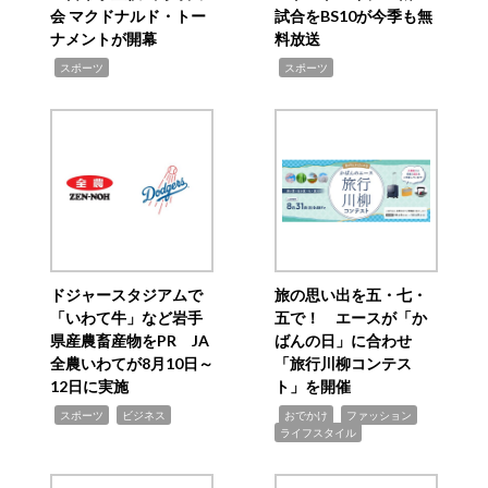
会 マクドナルド・トー
試合をBS10が今季も無
ナメントが開幕
料放送
,
,
スポーツ
スポーツ
ドジャースタジアムで
旅の思い出を五・七・
「いわて牛」など岩手
五で！ エースが「か
県産農畜産物をPR JA
ばんの日」に合わせ
全農いわてが8月10日～
「旅行川柳コンテス
12日に実施
ト」を開催
,
,
,
,
,
スポーツ
ビジネス
おでかけ
ファッション
ライフスタイル