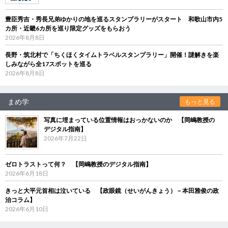
豊臣秀吉・秀長兄弟ゆかりの地を巡るスタンプラリーがスタート 和歌山市内5
カ所・近畿6カ所を巡り限定グッズをもらおう
2026年8月8日
長野・筑北村で「ちくほくタイムトラベルスタンプラリー」開催！謎解きを楽
しみながら全17スポットを巡る
2026年8月8日
まめ学
もっと見る
写真に埋まっている位置情報はおっかないのか 【岡嶋教授の
デジタル指南】
2026年7月22日
ゼロトラストって何？ 【岡嶋教授のデジタル指南】
2026年6月18日
きっと大平元首相は泣いている 【政眼鏡（せいがんきょう）－本田雅俊の政
治コラム】
2026年6月10日