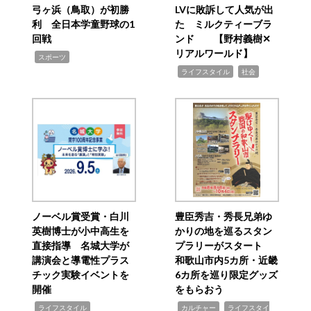
弓ヶ浜（鳥取）が初勝
LVに敗訴して人気が出
利 全日本学童野球の1
た ミルクティーブラ
回戦
ンド 【野村義樹✕
リアルワールド】
,
スポーツ
,
,
ライフスタイル
社会
ノーベル賞受賞・白川
豊臣秀吉・秀長兄弟ゆ
英樹博士が小中高生を
かりの地を巡るスタン
直接指導 名城大学が
プラリーがスタート
講演会と導電性プラス
和歌山市内5カ所・近畿
チック実験イベントを
6カ所を巡り限定グッズ
開催
をもらおう
,
,
,
ライフスタイル
カルチャー
ライフスタイ