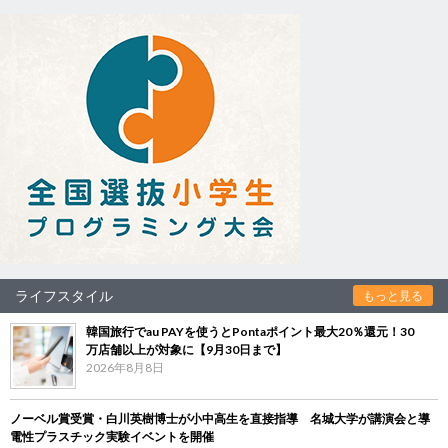
ライフスタイル
もっと見る
韓国旅行でau PAYを使うとPontaポイント最大20％還元！30
万店舗以上が対象に【9月30日まで】
2026年8月8日
ノーベル賞受賞・白川英樹博士が小中高生を直接指導 名城大学が講演会と導
電性プラスチック実験イベントを開催