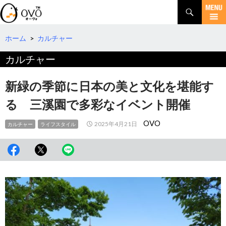
検
索
コ
ン
テ
ホーム
>
カルチャー
ン
カルチャー
ツ
へ
移
新緑の季節に日本の美と文化を堪能す
動
る 三溪園で多彩なイベント開催
OVO
2025年4月21日
カルチャー
ライフスタイル