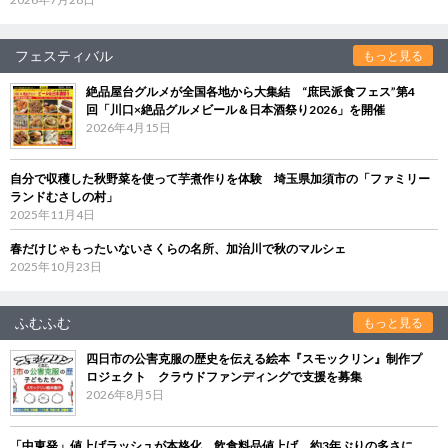
フェスティバル
もっと見る
絶品屋台グルメが全国各地から大集結 “庶民派食フェス”第4
回「川口×絶品グルメビール＆日本酒祭り2026」を開催
2026年4月15日
自分で収穫した秋野菜を使って芋煮作りを体験 埼玉県加須市の「ファミリー
ランドむさしの村」
2025年11月4日
春だけじゃもったいないさくらの名所、加治川で秋のマルシェ
2025年10月23日
ふむふむ
もっと見る
四日市の公害克服の歴史を伝える絵本『スモックリン』制作プ
ロジェクト クラウドファンディングで支援を募集
2026年8月5日
「中東発」値上げラッシュが本格化 飲食料品値上げ、約3年ぶりの多さに