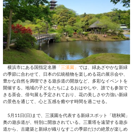
横浜市にある国指定名勝
「三溪園」
では、緑あざやかな新緑
の季節に合わせて、日本の伝統植物を楽しめる花の展示会や、
豊かな自然を満喫できる遊歩道の開放など、多彩なイベントを
開催する。地域の子どもたちによるおはやしや、誰でも参加で
きる茶会、俳句展も予定されており、花の美しさや力強い新緑
の景色を通じて、心と五感を癒やす時間を過ごせる。
5月11日(日)まで、三溪園を代表する新緑スポット「聴秋閣」
奥の遊歩道が、特別に開放されている。三重塔を遠望する遊歩
道から、古建築と新緑が織りなすこの季節だけの絶景が楽しめ