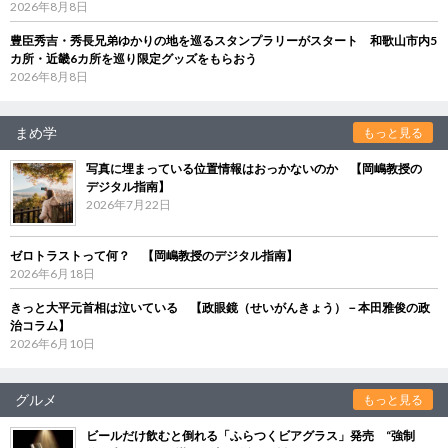
2026年8月8日
豊臣秀吉・秀長兄弟ゆかりの地を巡るスタンプラリーがスタート 和歌山市内5
カ所・近畿6カ所を巡り限定グッズをもらおう
2026年8月8日
まめ学
もっと見る
写真に埋まっている位置情報はおっかないのか 【岡嶋教授の
デジタル指南】
2026年7月22日
ゼロトラストって何？ 【岡嶋教授のデジタル指南】
2026年6月18日
きっと大平元首相は泣いている 【政眼鏡（せいがんきょう）－本田雅俊の政
治コラム】
2026年6月10日
グルメ
もっと見る
ビールだけ飲むと倒れる「ふらつくビアグラス」発売 “強制