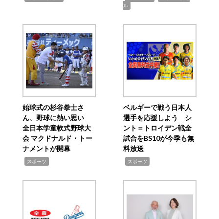
ル
始球式の杉谷拳士さ
ベルギーで戦う日本人
ん、野球に熱い思い
選手を応援しよう シ
全日本学童軟式野球大
ント＝トロイデン戦全
会 マクドナルド・トー
試合をBS10が今季も無
ナメントが開幕
料放送
,
,
スポーツ
スポーツ