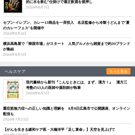
的に水を飲む”仕掛けで適正飲酒を後押し
2026年8月7日
セブン‐イレブン、カレー15商品を一斉投入 名店監修から冷製うどんまで“夏
のカレーフェス”を開催中
2026年8月6日
横浜高島屋で「韓国市場」がスタート 人気グルメから雑貨まで約30ブランド
が集結
2026年8月5日
ヘルスケア
もっと見る
現代書林から新刊『こんなときには、まず、漢方！』 漢方三
考塾の15人の医師や薬剤師が執筆
2026年8月5日
重症筋無力症への正しい知識と理解を 8月8日広島市で公開講座、オンライン
配信も
2026年7月31日
【がんを生きる緩和ケア医・大橋洋平「足し算命」】天空を見上げて
2026年7月28日