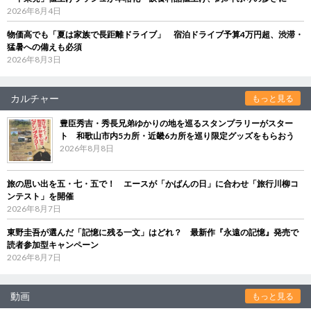
2026年8月4日
物価高でも「夏は家族で長距離ドライブ」 宿泊ドライブ予算4万円超、渋滞・
猛暑への備えも必須
2026年8月3日
カルチャー
もっと見る
豊臣秀吉・秀長兄弟ゆかりの地を巡るスタンプラリーがスター
ト 和歌山市内5カ所・近畿6カ所を巡り限定グッズをもらおう
2026年8月8日
旅の思い出を五・七・五で！ エースが「かばんの日」に合わせ「旅行川柳コ
ンテスト」を開催
2026年8月7日
東野圭吾が選んだ「記憶に残る一文」はどれ？ 最新作『永遠の記憶』発売で
読者参加型キャンペーン
2026年8月7日
動画
もっと見る