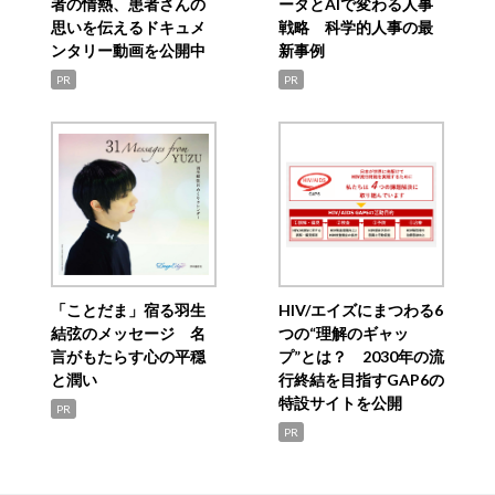
者の情熱、患者さんの
ータとAIで変わる人事
思いを伝えるドキュメ
戦略 科学的人事の最
ンタリー動画を公開中
新事例
PR
PR
「ことだま」宿る羽生
HIV/エイズにまつわる6
結弦のメッセージ 名
つの“理解のギャッ
言がもたらす心の平穏
プ”とは？ 2030年の流
と潤い
行終結を目指すGAP6の
特設サイトを公開
PR
PR