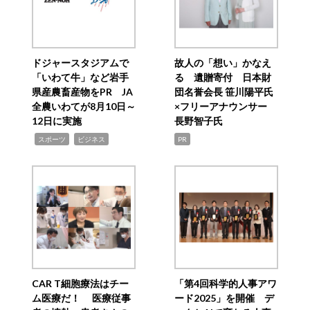
ドジャースタジアムで
故人の「想い」かなえ
「いわて牛」など岩手
る 遺贈寄付 日本財
県産農畜産物をPR JA
団名誉会長 笹川陽平氏
全農いわてが8月10日～
×フリーアナウンサー
12日に実施
長野智子氏
,
,
スポーツ
ビジネス
PR
CAR T細胞療法はチー
「第4回科学的人事アワ
ム医療だ！ 医療従事
ード2025」を開催 デ