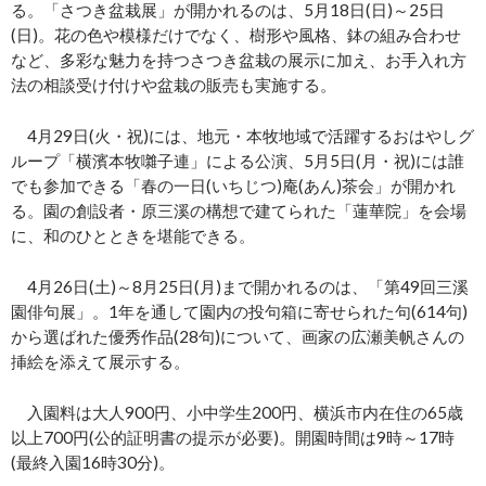
る。「さつき盆栽展」が開かれるのは、5月18日(日)～25日
(日)。花の色や模様だけでなく、樹形や風格、鉢の組み合わせ
など、多彩な魅力を持つさつき盆栽の展示に加え、お手入れ方
法の相談受け付けや盆栽の販売も実施する。
4月29日(火・祝)には、地元・本牧地域で活躍するおはやしグ
ループ「横濱本牧囃子連」による公演、5月5日(月・祝)には誰
でも参加できる「春の一日(いちじつ)庵(あん)茶会」が開かれ
る。園の創設者・原三溪の構想で建てられた「蓮華院」を会場
に、和のひとときを堪能できる。
4月26日(土)～8月25日(月)まで開かれるのは、「第49回三溪
園俳句展」。1年を通して園内の投句箱に寄せられた句(614句)
から選ばれた優秀作品(28句)について、画家の広瀬美帆さんの
挿絵を添えて展示する。
入園料は大人900円、小中学生200円、横浜市内在住の65歳
以上700円(公的証明書の提示が必要)。開園時間は9時～17時
(最終入園16時30分)。