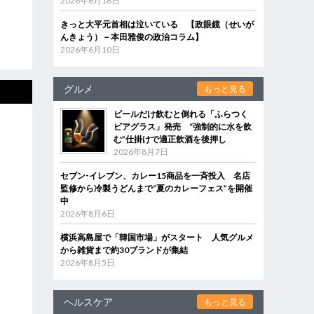
2026年6月18日
きっと大平元首相は泣いている 【政眼鏡（せいが
んきょう）－本田雅俊の政治コラム】
2026年6月10日
グルメ
もっと見る
ビールだけ飲むと倒れる「ふらつく
ビアグラス」発売 “強制的に水を飲
む”仕掛けで適正飲酒を後押し
2026年8月7日
セブン‐イレブン、カレー15商品を一斉投入 名店
監修から冷製うどんまで“夏のカレーフェス”を開催
中
2026年8月6日
横浜高島屋で「韓国市場」がスタート 人気グルメ
から雑貨まで約30ブランドが集結
2026年8月5日
ヘルスケア
もっと見る