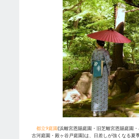
都立9庭園
(浜離宮恩賜庭園・旧芝離宮恩賜庭園
古河庭園・殿ヶ谷戸庭園)は、日差しが強くなる夏