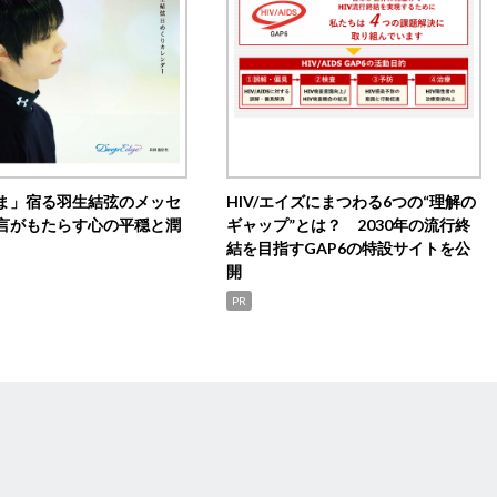
ま」宿る羽生結弦のメッセ
HIV/エイズにまつわる6つの“理解の
言がもたらす心の平穏と潤
ギャップ”とは？ 2030年の流行終
結を目指すGAP6の特設サイトを公
開
PR