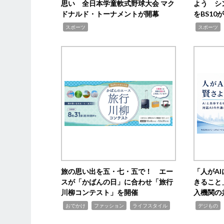
思い 全日本学童軟式野球大会 マク
よう シ
ドナルド・トーナメントが開幕
をBS1
,
,
スポーツ
スポーツ
旅の思い出を五・七・五で！ エー
「人がA
スが「かばんの日」に合わせ「旅行
きること
川柳コンテスト」を開催
入機関の
,
,
,
,
,
おでかけ
ファッション
ライフスタイル
デジもの