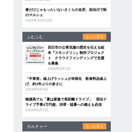
春だけじゃもったいないさくらの名所、加治川で秋
のマルシェ
2025年10月23日
ふむふむ
もっと見る
四日市の公害克服の歴史を伝える絵
本『スモックリン』制作プロジェク
ト クラウドファンディングで支援
を募集
2026年8月5日
「中東発」値上げラッシュが本格化 飲食料品値上
げ、約3年ぶりの多さに
2026年8月4日
物価高でも「夏は家族で長距離ドライブ」 宿泊ド
ライブ予算4万円超、渋滞・猛暑への備えも必須
2026年8月3日
カルチャー
もっと見る