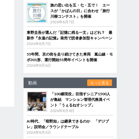
旅の思い出を五・七・五で！ エー
スが「かばんの日」に合わせ「旅行
川柳コンテスト」を開催
2026年8月7日
東野圭吾が選んだ「記憶に残る一文」はどれ？ 最
新作『永遠の記憶』発売で読者参加型キャンペーン
2026年8月7日
55年間、京の街を走り続けてきた車両 嵐山線・モ
ボ301形、運行開始55周年イベントを開催
2026年8月6日
動画
もっと見る
「100歳現役」目指すシニア1500人
が集結 マンション管理代務員イベ
ント「うぇるねすシップ」
2026年8月4日
AI時代、「暗黙知」は継承できるのか 「デジブ
レ」説明会／ラウンドテーブル
2026年8月3日