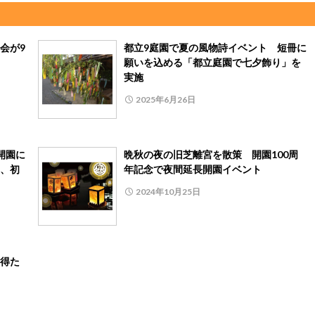
会が9
都立9庭園で夏の風物詩イベント 短冊に
願いを込める「都立庭園で七夕飾り」を
実施
2025年6月26日
開園に
晩秋の夜の旧芝離宮を散策 開園100周
、初
年記念で夜間延長開園イベント
2024年10月25日
得た