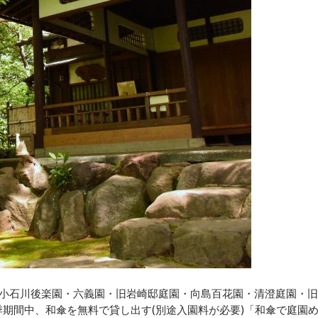
・小石川後楽園・六義園・旧岩崎邸庭園・向島百花園・清澄庭園・旧
季期間中、和傘を無料で貸し出す(別途入園料が必要)「和傘で庭園