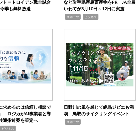
ント＝トロイデン戦全試合
など岩手県産農畜産物をPR JA全農
0が今季も無料放送
いわてが8月10日～12日に実施
,
,
スポーツ
ビジネス
Iに求めるのは信頼し相談で
日野川の風を感じて絶品ジビエも満
」 ロジカがAI事業者と導
喫 鳥取のサイクリングイベント
共通指針案を策定へ
,
スポーツ
ビジネス