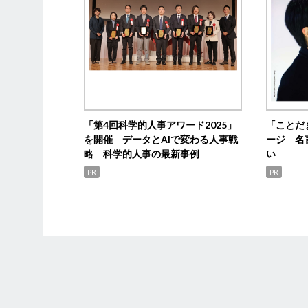
「第4回科学的人事アワード2025」
「ことだ
を開催 データとAIで変わる人事戦
ージ 名
略 科学的人事の最新事例
い
PR
PR