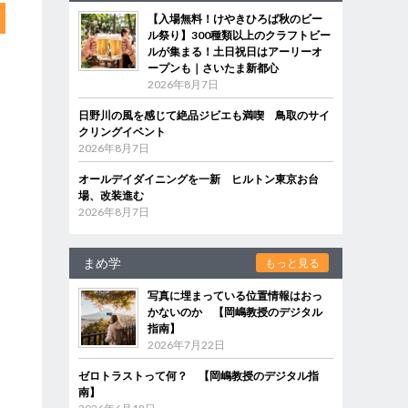
【入場無料！けやきひろば秋のビー
ル祭り】300種類以上のクラフトビー
ルが集まる！土日祝日はアーリーオ
ープンも｜さいたま新都心
2026年8月7日
日野川の風を感じて絶品ジビエも満喫 鳥取のサイ
クリングイベント
2026年8月7日
オールデイダイニングを一新 ヒルトン東京お台
場、改装進む
2026年8月7日
まめ学
もっと見る
写真に埋まっている位置情報はおっ
かないのか 【岡嶋教授のデジタル
指南】
2026年7月22日
ゼロトラストって何？ 【岡嶋教授のデジタル指
南】