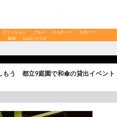
ファッション
グルメ
カルチャー
スポーツ
ス
動画
はばたけラボ
しもう 都立9庭園で和傘の貸出イベント