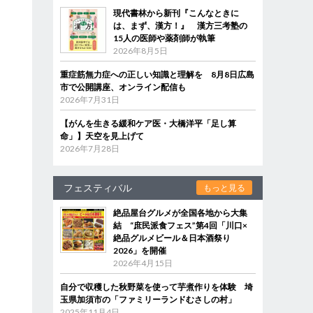
現代書林から新刊『こんなときに
は、まず、漢方！』 漢方三考塾の
15人の医師や薬剤師が執筆
2026年8月5日
重症筋無力症への正しい知識と理解を 8月8日広島
市で公開講座、オンライン配信も
2026年7月31日
【がんを生きる緩和ケア医・大橋洋平「足し算
命」】天空を見上げて
2026年7月28日
フェスティバル
もっと見る
絶品屋台グルメが全国各地から大集
結 “庶民派食フェス”第4回「川口×
絶品グルメビール＆日本酒祭り
2026」を開催
2026年4月15日
自分で収穫した秋野菜を使って芋煮作りを体験 埼
玉県加須市の「ファミリーランドむさしの村」
2025年11月4日