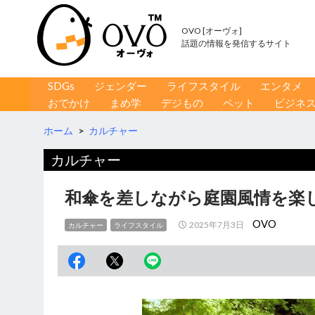
OVO [オーヴォ]
話題の情報を発信するサイト
コンテンツへ移動
検
SDGs
ジェンダー
ライフスタイル
エンタメ
索
おでかけ
まめ学
デジもの
ペット
ビジネ
ホーム
>
カルチャー
カルチャー
和傘を差しながら庭園風情を楽
OVO
2025年7月3日
カルチャー
ライフスタイル