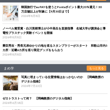
韓国旅行でau PAYを使うとPontaポイント最大20％還元！30
万店舗以上が対象に【9月30日まで】
2026年8月8日
ノーベル賞受賞・白川英樹博士が小中高生を直接指導 名城大学が講演会と導
電性プラスチック実験イベントを開催
2026年8月8日
豊臣秀吉・秀長兄弟ゆかりの地を巡るスタンプラリーがスタート 和歌山市内5
カ所・近畿6カ所を巡り限定グッズをもらおう
2026年8月8日
まめ学
もっと見る
写真に埋まっている位置情報はおっかないのか 【岡嶋教授の
デジタル指南】
2026年7月22日
ゼロトラストって何？ 【岡嶋教授のデジタル指南】
2026年6月18日