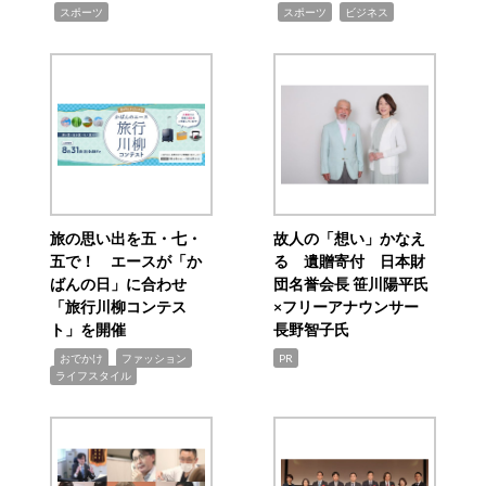
,
,
,
スポーツ
スポーツ
ビジネス
旅の思い出を五・七・
故人の「想い」かなえ
五で！ エースが「か
る 遺贈寄付 日本財
ばんの日」に合わせ
団名誉会長 笹川陽平氏
「旅行川柳コンテス
×フリーアナウンサー
ト」を開催
長野智子氏
,
,
,
おでかけ
ファッション
PR
ライフスタイル