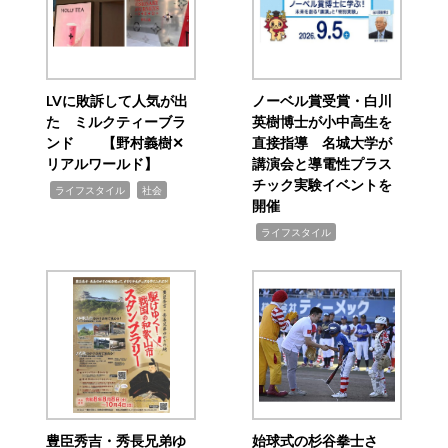
LVに敗訴して人気が出
ノーベル賞受賞・白川
た ミルクティーブラ
英樹博士が小中高生を
ンド 【野村義樹✕
直接指導 名城大学が
リアルワールド】
講演会と導電性プラス
チック実験イベントを
,
,
ライフスタイル
社会
開催
,
ライフスタイル
豊臣秀吉・秀長兄弟ゆ
始球式の杉谷拳士さ