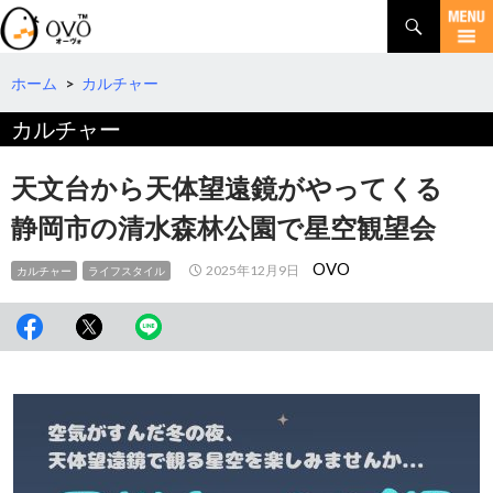
検
索
コ
ン
テ
ホーム
>
カルチャー
ン
カルチャー
ツ
へ
移
天文台から天体望遠鏡がやってくる
動
静岡市の清水森林公園で星空観望会
OVO
2025年12月9日
カルチャー
ライフスタイル