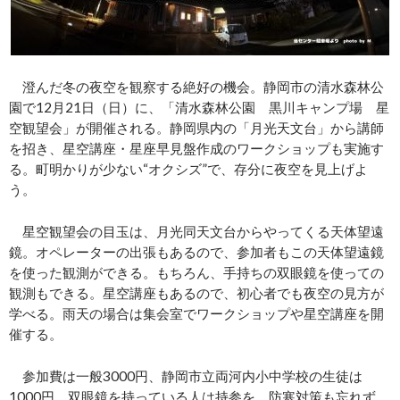
澄んだ冬の夜空を観察する絶好の機会。静岡市の清水森林公
園で12月21日（日）に、「清水森林公園 黒川キャンプ場 星
空観望会」が開催される。静岡県内の「月光天文台」から講師
を招き、星空講座・星座早見盤作成のワークショップも実施す
る。町明かりが少ない“オクシズ”で、存分に夜空を見上げよ
う。
星空観望会の目玉は、月光同天文台からやってくる天体望遠
鏡。オペレーターの出張もあるので、参加者もこの天体望遠鏡
を使った観測ができる。もちろん、手持ちの双眼鏡を使っての
観測もできる。星空講座もあるので、初心者でも夜空の見方が
学べる。雨天の場合は集会室でワークショップや星空講座を開
催する。
参加費は一般3000円、静岡市立両河内小中学校の生徒は
1000円。双眼鏡を持っている人は持参を。防寒対策も忘れず