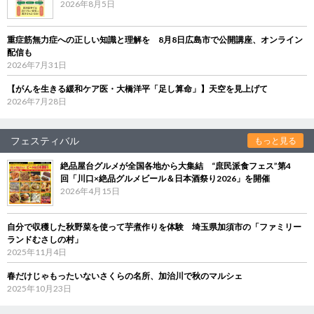
2026年8月5日
重症筋無力症への正しい知識と理解を 8月8日広島市で公開講座、オンライン
配信も
2026年7月31日
【がんを生きる緩和ケア医・大橋洋平「足し算命」】天空を見上げて
2026年7月28日
フェスティバル
もっと見る
絶品屋台グルメが全国各地から大集結 “庶民派食フェス”第4
回「川口×絶品グルメビール＆日本酒祭り2026」を開催
2026年4月15日
自分で収穫した秋野菜を使って芋煮作りを体験 埼玉県加須市の「ファミリー
ランドむさしの村」
2025年11月4日
春だけじゃもったいないさくらの名所、加治川で秋のマルシェ
2025年10月23日