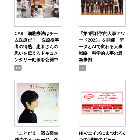
CAR T細胞療法はチー
「第4回科学的人事アワ
ム医療だ！ 医療従事
ード2025」を開催 デ
者の情熱、患者さんの
ータとAIで変わる人事
思いを伝えるドキュメ
戦略 科学的人事の最
ンタリー動画を公開中
新事例
PR
PR
「ことだま」宿る羽生
HIV/エイズにまつわる6
結弦のメッセージ 名
つの“理解のギャッ