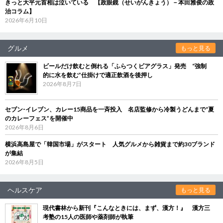
きっと大平元首相は泣いている 【政眼鏡（せいがんきょう）－本田雅俊の政
治コラム】
2026年6月10日
グルメ
もっと見る
ビールだけ飲むと倒れる「ふらつくビアグラス」発売 “強制
的に水を飲む”仕掛けで適正飲酒を後押し
2026年8月7日
セブン‐イレブン、カレー15商品を一斉投入 名店監修から冷製うどんまで“夏
のカレーフェス”を開催中
2026年8月6日
横浜高島屋で「韓国市場」がスタート 人気グルメから雑貨まで約30ブランド
が集結
2026年8月5日
ヘルスケア
もっと見る
現代書林から新刊『こんなときには、まず、漢方！』 漢方三
考塾の15人の医師や薬剤師が執筆