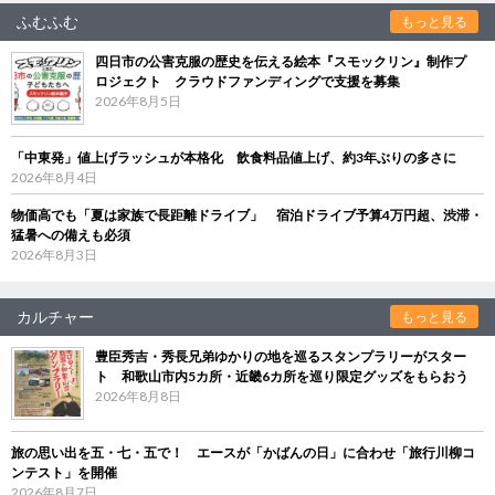
ふむふむ
もっと見る
四日市の公害克服の歴史を伝える絵本『スモックリン』制作プ
ロジェクト クラウドファンディングで支援を募集
2026年8月5日
「中東発」値上げラッシュが本格化 飲食料品値上げ、約3年ぶりの多さに
2026年8月4日
物価高でも「夏は家族で長距離ドライブ」 宿泊ドライブ予算4万円超、渋滞・
猛暑への備えも必須
2026年8月3日
カルチャー
もっと見る
豊臣秀吉・秀長兄弟ゆかりの地を巡るスタンプラリーがスター
ト 和歌山市内5カ所・近畿6カ所を巡り限定グッズをもらおう
2026年8月8日
旅の思い出を五・七・五で！ エースが「かばんの日」に合わせ「旅行川柳コ
ンテスト」を開催
2026年8月7日