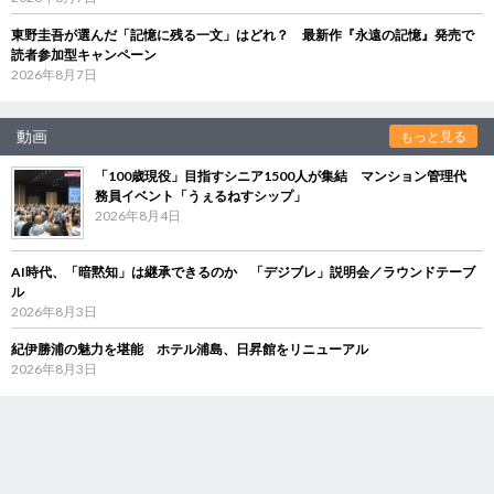
東野圭吾が選んだ「記憶に残る一文」はどれ？ 最新作『永遠の記憶』発売で
読者参加型キャンペーン
2026年8月7日
動画
もっと見る
「100歳現役」目指すシニア1500人が集結 マンション管理代
務員イベント「うぇるねすシップ」
2026年8月4日
AI時代、「暗黙知」は継承できるのか 「デジブレ」説明会／ラウンドテーブ
ル
2026年8月3日
紀伊勝浦の魅力を堪能 ホテル浦島、日昇館をリニューアル
2026年8月3日