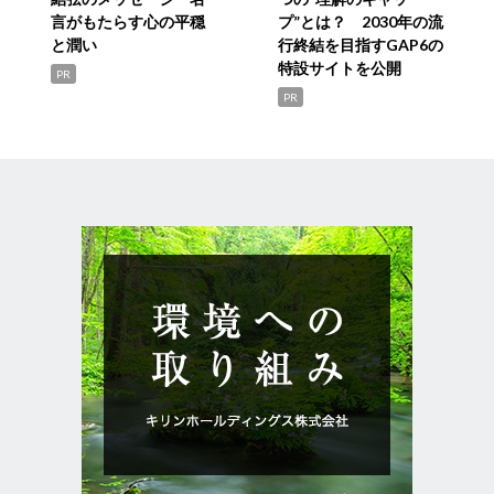
言がもたらす心の平穏
プ”とは？ 2030年の流
と潤い
行終結を目指すGAP6の
特設サイトを公開
PR
PR