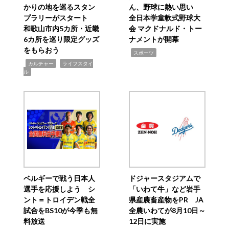
かりの地を巡るスタン
ん、野球に熱い思い
プラリーがスタート
全日本学童軟式野球大
和歌山市内5カ所・近畿
会 マクドナルド・トー
6カ所を巡り限定グッズ
ナメントが開幕
をもらおう
,
スポーツ
,
,
カルチャー
ライフスタイ
ル
ベルギーで戦う日本人
ドジャースタジアムで
選手を応援しよう シ
「いわて牛」など岩手
ント＝トロイデン戦全
県産農畜産物をPR JA
試合をBS10が今季も無
全農いわてが8月10日～
料放送
12日に実施