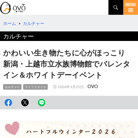
検
索
コ
ン
テ
ホーム
>
カルチャー
ン
カルチャー
ツ
へ
移
かわいい生き物たちに心がほっこり
動
新潟・上越市立水族博物館でバレンタ
イン＆ホワイトデーイベント
OVO
2026年1月25日
カルチャー
ライフスタイル