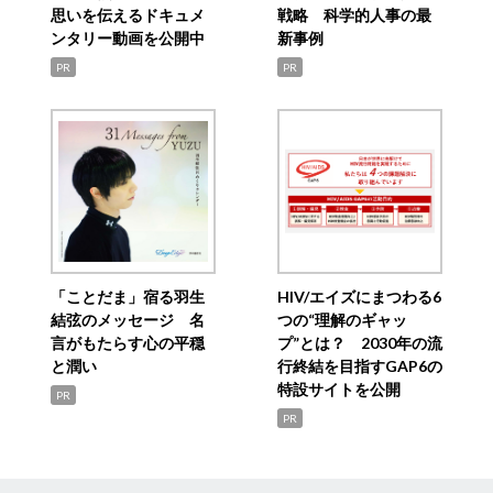
思いを伝えるドキュメ
戦略 科学的人事の最
ンタリー動画を公開中
新事例
PR
PR
「ことだま」宿る羽生
HIV/エイズにまつわる6
結弦のメッセージ 名
つの“理解のギャッ
言がもたらす心の平穏
プ”とは？ 2030年の流
と潤い
行終結を目指すGAP6の
特設サイトを公開
PR
PR