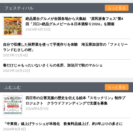
フェスティバル
もっと見る
絶品屋台グルメが全国各地から大集結 “庶民派食フェス”第4
回「川口×絶品グルメビール＆日本酒祭り2026」を開催
2026年4月15日
自分で収穫した秋野菜を使って芋煮作りを体験 埼玉県加須市の「ファミリー
ランドむさしの村」
2025年11月4日
春だけじゃもったいないさくらの名所、加治川で秋のマルシェ
2025年10月23日
ふむふむ
もっと見る
四日市の公害克服の歴史を伝える絵本『スモックリン』制作プ
ロジェクト クラウドファンディングで支援を募集
2026年8月5日
「中東発」値上げラッシュが本格化 飲食料品値上げ、約3年ぶりの多さに
2026年8月4日