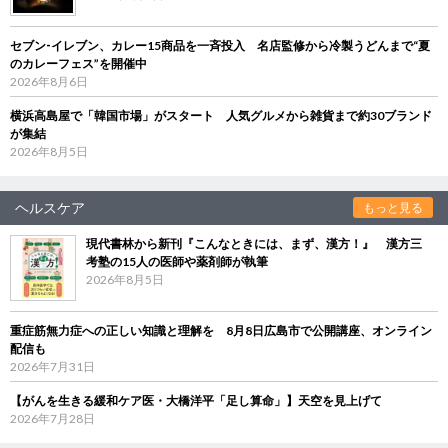
セブン‐イレブン、カレー15商品を一斉投入 名店監修から冷製うどんまで“夏
のカレーフェス”を開催中
2026年8月6日
横浜高島屋で「韓国市場」がスタート 人気グルメから雑貨まで約30ブランド
が集結
2026年8月5日
ヘルスケア
もっと見る
現代書林から新刊『こんなときには、まず、漢方！』 漢方三
考塾の15人の医師や薬剤師が執筆
2026年8月5日
重症筋無力症への正しい知識と理解を 8月8日広島市で公開講座、オンライン
配信も
2026年7月31日
【がんを生きる緩和ケア医・大橋洋平「足し算命」】天空を見上げて
2026年7月28日