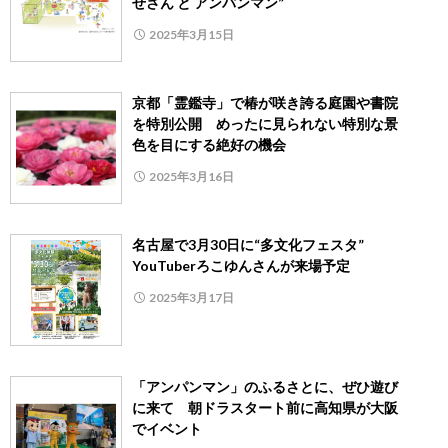
せさん と アンパンマン”
2025年3月15日
京都「霊鑑寺」で椿が咲き誇る庭園や書院
を特別公開 めったに見られない特別な景
色を目にする絶好の機会
2025年3月16日
名古屋で3月30日に“多文化フェスタ”
YouTuberろこゆんさんが来場予定
2025年3月17日
「アンパンマン」のふるさとに、ぜひ遊び
に来て 朝ドラスタート前に高知県が大阪
でイベント