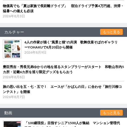
物価高でも「夏は家族で長距離ドライブ」 宿泊ドライブ予算4万円超、渋滞・
猛暑への備えも必須
2026年8月3日
カルチャー
もっと見る
6人の作家が描く“風景と猫”の共演 歌舞伎座そばのギャラリ
ーYOHAKUで8月20日から開催
2026年8月9日
豊臣秀吉・秀長兄弟ゆかりの地を巡るスタンプラリーがスタート 和歌山市内5
カ所・近畿6カ所を巡り限定グッズをもらおう
2026年8月8日
旅の思い出を五・七・五で！ エースが「かばんの日」に合わせ「旅行川柳コ
ンテスト」を開催
2026年8月7日
動画
もっと見る
「100歳現役」目指すシニア1500人が集結 マンション管理代