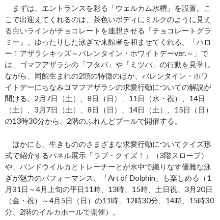
まずは、エントランスを彩る「ウェルカム水槽」を設置。こ
こで出迎えてくれるのは、茶色いボディにミルクのように見え
る白いラインがチョコレートを連想させる「チョコレートグラ
ミー」。ゆったりした泳ぎで来館者を和ませてくれる。「ハロ
ー！アザラシキッズ～バレンタイン・ホワイトデーver.～」で
は、ゴマフアザラシの「フタバ」や「ミツバ」の行動を見学し
ながら、同館生まれの2頭の特徴のほか、バレンタイン・ホワ
イトデーにちなみゴマフアザラシの求愛行動についての解説が
聞ける。2月7日（土）、8日（日）、11日（水・祝）、14日
（土）、3月7日（土）、8日（日）、14日（土）、15日（日）
の13時30分から、2階のふれんどプールで開催する。
ほかにも、生きもののさまざまな求愛行動についてクイズ形
式で紹介するパネル展示「ラブ・クイズ！」（3階スロープ）
や、バンドウイルカとトレーナーとが水中で織りなす優雅な泳
ぎが魅力のパフォーマンス、「Art of Dolphin」も楽しめる（1
月31日～4月上旬の平日11時、13時、15時、土日祝、3月20日
（金・祝）～4月5日（日）の11時、12時30分、14時、15時30
分、2階のイルカホールで開催）。