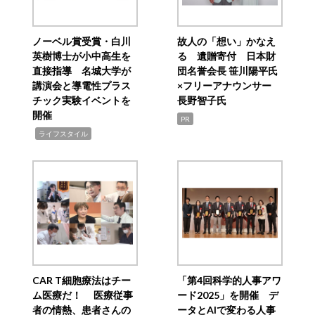
ノーベル賞受賞・白川
故人の「想い」かなえ
英樹博士が小中高生を
る 遺贈寄付 日本財
直接指導 名城大学が
団名誉会長 笹川陽平氏
講演会と導電性プラス
×フリーアナウンサー
チック実験イベントを
長野智子氏
開催
PR
,
ライフスタイル
CAR T細胞療法はチー
「第4回科学的人事アワ
ム医療だ！ 医療従事
ード2025」を開催 デ
者の情熱、患者さんの
ータとAIで変わる人事