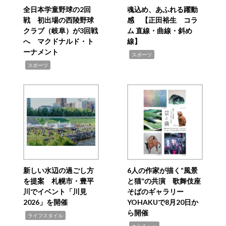
全日本学童野球の2回
魂込め、あふれる躍動
戦 初出場の西陵野球
感 【正田裕生 コラ
クラブ（岐阜）が3回戦
ム 直線・曲線・斜め
へ マクドナルド・ト
線】
ーナメント
,
スポーツ
,
スポーツ
新しい水辺の過ごし方
6人の作家が描く“風景
を提案 札幌市・豊平
と猫”の共演 歌舞伎座
川でイベント「川見
そばのギャラリー
2026」を開催
YOHAKUで8月20日か
ら開催
,
ライフスタイル
,
カルチャー