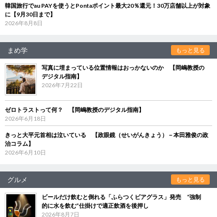
韓国旅行でau PAYを使うとPontaポイント最大20％還元！30万店舗以上が対象
に【9月30日まで】
2026年8月8日
まめ学
もっと見る
写真に埋まっている位置情報はおっかないのか 【岡嶋教授の
デジタル指南】
2026年7月22日
ゼロトラストって何？ 【岡嶋教授のデジタル指南】
2026年6月18日
きっと大平元首相は泣いている 【政眼鏡（せいがんきょう）－本田雅俊の政
治コラム】
2026年6月10日
グルメ
もっと見る
ビールだけ飲むと倒れる「ふらつくビアグラス」発売 “強制
的に水を飲む”仕掛けで適正飲酒を後押し
2026年8月7日