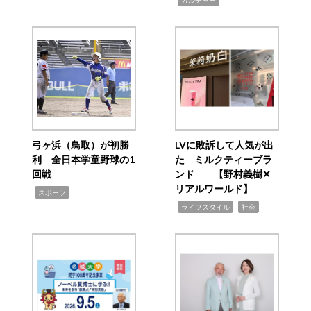
弓ヶ浜（鳥取）が初勝
LVに敗訴して人気が出
利 全日本学童野球の1
た ミルクティーブラ
回戦
ンド 【野村義樹✕
リアルワールド】
,
スポーツ
,
,
ライフスタイル
社会