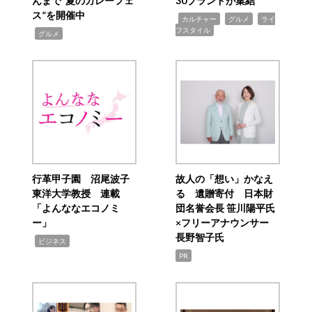
んまで“夏のカレーフェ
30ブランドが集結
ス”を開催中
,
,
,
カルチャー
グルメ
ライ
フスタイル
,
グルメ
行革甲子園 沼尾波子
故人の「想い」かなえ
東洋大学教授 連載
る 遺贈寄付 日本財
「よんななエコノミ
団名誉会長 笹川陽平氏
ー」
×フリーアナウンサー
長野智子氏
,
ビジネス
PR