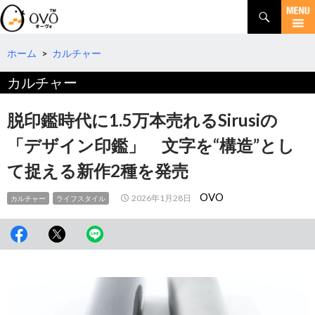
検
索
コ
ン
テ
ホーム
>
カルチャー
ン
カルチャー
ツ
へ
移
脱印鑑時代に1.5万本売れるSirusiの
動
「デザイン印鑑」 文字を“構造”とし
て捉える新作2種を発売
OVO
2026年1月28日
カルチャー
ライフスタイル