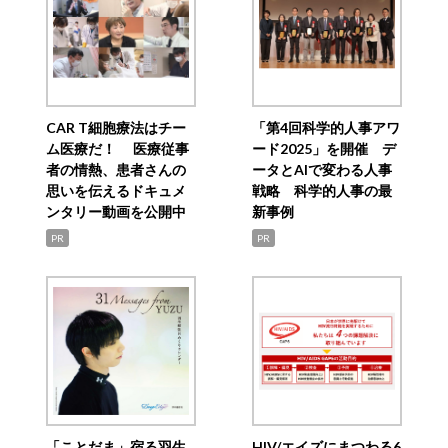
CAR T細胞療法はチー
「第4回科学的人事アワ
ム医療だ！ 医療従事
ード2025」を開催 デ
者の情熱、患者さんの
ータとAIで変わる人事
思いを伝えるドキュメ
戦略 科学的人事の最
ンタリー動画を公開中
新事例
PR
PR
「ことだま」宿る羽生
HIV/エイズにまつわる6