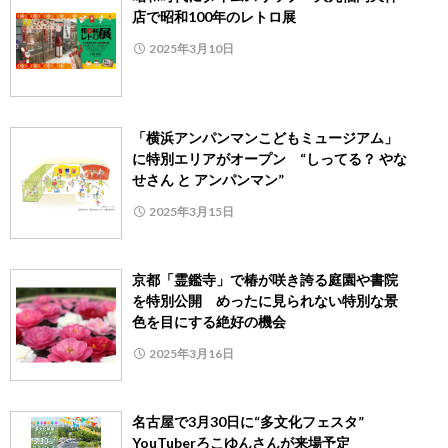
店で昭和100年のレトロ展
2025年3月10日
「横浜アンパンマンこどもミュージアム」
に特別エリアがオープン “しってる？ やな
せさん と アンパンマン”
2025年3月15日
京都「霊鑑寺」で椿が咲き誇る庭園や書院
を特別公開 めったに見られない特別な景
色を目にする絶好の機会
2025年3月16日
名古屋で3月30日に“多文化フェスタ”
YouTuberろこゆんさんが来場予定