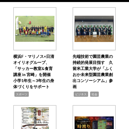
横浜F・マリノス×日清
先端技術で園芸農業の
オイリオグループ、
持続的発展目指す 久
「サッカー教室&食育
留米工業大学が「ふく
講座 in 宮崎」を開催
おか未来型園芸農業創
小学1年生～3年生の身
出コンソーシアム」参
体づくりをサポート
画
,
,
,
スポーツ
ビジネス
社会