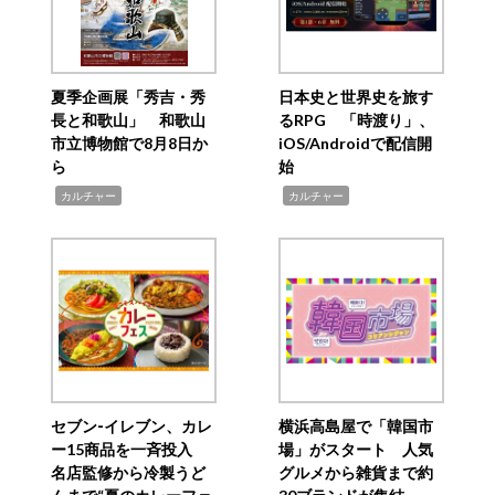
夏季企画展「秀吉・秀
日本史と世界史を旅す
長と和歌山」 和歌山
るRPG 「時渡り」、
市立博物館で8月8日か
iOS/Androidで配信開
ら
始
,
,
カルチャー
カルチャー
セブン‐イレブン、カレ
横浜高島屋で「韓国市
ー15商品を一斉投入
場」がスタート 人気
名店監修から冷製うど
グルメから雑貨まで約