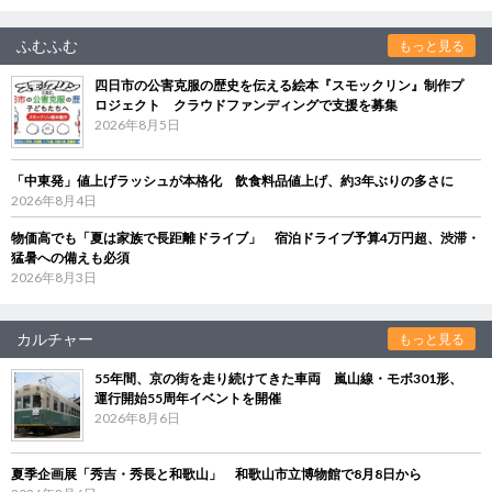
ふむふむ
もっと見る
四日市の公害克服の歴史を伝える絵本『スモックリン』制作プ
ロジェクト クラウドファンディングで支援を募集
2026年8月5日
「中東発」値上げラッシュが本格化 飲食料品値上げ、約3年ぶりの多さに
2026年8月4日
物価高でも「夏は家族で長距離ドライブ」 宿泊ドライブ予算4万円超、渋滞・
猛暑への備えも必須
2026年8月3日
カルチャー
もっと見る
55年間、京の街を走り続けてきた車両 嵐山線・モボ301形、
運行開始55周年イベントを開催
2026年8月6日
夏季企画展「秀吉・秀長と和歌山」 和歌山市立博物館で8月8日から