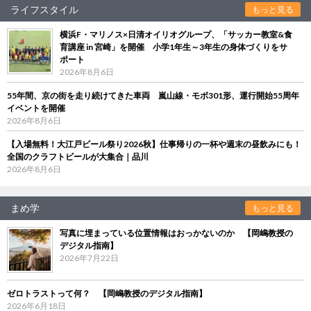
ライフスタイル
もっと見る
横浜F・マリノス×日清オイリオグループ、「サッカー教室&食
育講座 in 宮崎」を開催 小学1年生～3年生の身体づくりをサ
ポート
2026年8月6日
55年間、京の街を走り続けてきた車両 嵐山線・モボ301形、運行開始55周年
イベントを開催
2026年8月6日
【入場無料！大江戸ビール祭り2026秋】仕事帰りの一杯や週末の昼飲みにも！
全国のクラフトビールが大集合｜品川
2026年8月6日
まめ学
もっと見る
写真に埋まっている位置情報はおっかないのか 【岡嶋教授の
デジタル指南】
2026年7月22日
ゼロトラストって何？ 【岡嶋教授のデジタル指南】
2026年6月18日