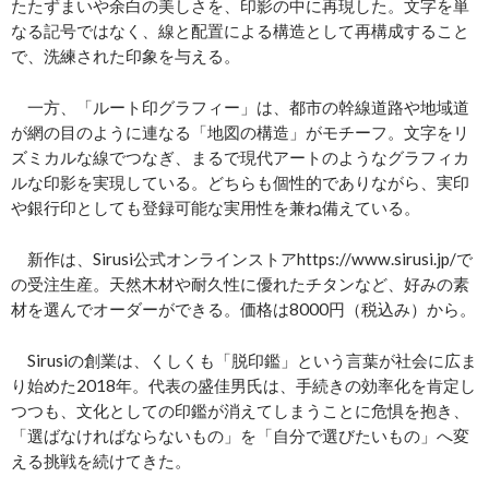
たたずまいや余白の美しさを、印影の中に再現した。文字を単
なる記号ではなく、線と配置による構造として再構成すること
で、洗練された印象を与える。
一方、「ルート印グラフィー」は、都市の幹線道路や地域道
が網の目のように連なる「地図の構造」がモチーフ。文字をリ
ズミカルな線でつなぎ、まるで現代アートのようなグラフィカ
ルな印影を実現している。どちらも個性的でありながら、実印
や銀行印としても登録可能な実用性を兼ね備えている。
新作は、Sirusi公式オンラインストアhttps://www.sirusi.jp/で
の受注生産。天然木材や耐久性に優れたチタンなど、好みの素
材を選んでオーダーができる。価格は8000円（税込み）から。
Sirusiの創業は、くしくも「脱印鑑」という言葉が社会に広ま
り始めた2018年。代表の盛佳男氏は、手続きの効率化を肯定し
つつも、文化としての印鑑が消えてしまうことに危惧を抱き、
「選ばなければならないもの」を「自分で選びたいもの」へ変
える挑戦を続けてきた。