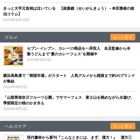
きっと大平元首相は泣いている 【政眼鏡（せいがんきょう）－本田雅俊の政
治コラム】
2026年6月10日
グルメ
もっと見る
セブン‐イレブン、カレー15商品を一斉投入 名店監修から冷
製うどんまで“夏のカレーフェス”を開催中
2026年8月6日
横浜高島屋で「韓国市場」がスタート 人気グルメから雑貨まで約30ブランド
が集結
2026年8月5日
「山梨県笛吹川フルーツ公園」でサマーフェス 富士山を眺めながら水遊び、
季節限定の桃のかき氷も
2026年8月3日
ヘルスケア
もっと見る
現代書林から新刊『こんなときには、まず、漢方！』 漢方三