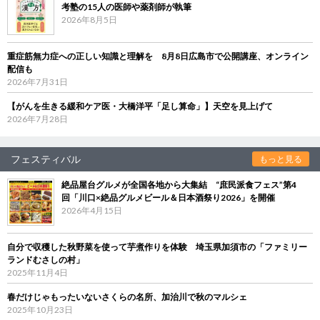
考塾の15人の医師や薬剤師が執筆
2026年8月5日
重症筋無力症への正しい知識と理解を 8月8日広島市で公開講座、オンライン
配信も
2026年7月31日
【がんを生きる緩和ケア医・大橋洋平「足し算命」】天空を見上げて
2026年7月28日
フェスティバル
もっと見る
絶品屋台グルメが全国各地から大集結 “庶民派食フェス”第4
回「川口×絶品グルメビール＆日本酒祭り2026」を開催
2026年4月15日
自分で収穫した秋野菜を使って芋煮作りを体験 埼玉県加須市の「ファミリー
ランドむさしの村」
2025年11月4日
春だけじゃもったいないさくらの名所、加治川で秋のマルシェ
2025年10月23日