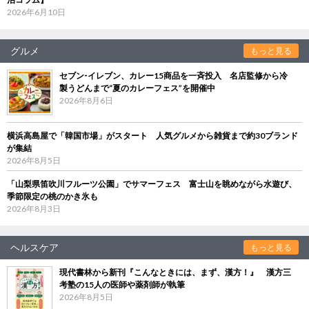
2026年6月10日
グルメ
もっと見る
セブン‐イレブン、カレー15商品を一斉投入 名店監修から冷
製うどんまで“夏のカレーフェス”を開催中
2026年8月6日
横浜高島屋で「韓国市場」がスタート 人気グルメから雑貨まで約30ブランド
が集結
2026年8月5日
「山梨県笛吹川フルーツ公園」でサマーフェス 富士山を眺めながら水遊び、
季節限定の桃のかき氷も
2026年8月3日
ヘルスケア
もっと見る
現代書林から新刊『こんなときには、まず、漢方！』 漢方三
考塾の15人の医師や薬剤師が執筆
2026年8月5日