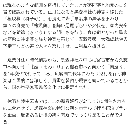
は現在のような範囲を巡行していたことが盛岡藩と地元の古文
書で確認されている。正月になると黒森神社の神霊を移した
「権現様（獅子頭）」を携えて岩手県沿岸の集落をまわり、
家々の庭先で「権現舞」を舞い悪魔ばらいや火伏せ、家内安全
などを祈禱（きとう）する門打ちを行う。夜は宿となった民家
の座敷に神楽幕を張り神楽を演じて、五穀豊穣・大漁成就や天
下泰平などの舞で人々を楽しませ、ご利益を授ける。
巡業は江戸時代初期から、黒森神社を中心に宮古市から久慈
市へ向かう「北廻（まわ）り」と釜石市へと向かう「南廻り」
を1年交代で行っている。広範囲で長年にわたり巡行を行う神
楽は全国的には珍しく、貴重な習俗が現在も続いていることか
ら、国の重要無形民俗文化財に指定された。
休暇村陸中宮古では、この新春巡行が2年ぶりに開催される
のに合わせて、黒森神楽の特別公演をホテルで行う宿泊プラン
を企画。歴史ある祈禱の舞を間近でゆっくり見ることができ
る。