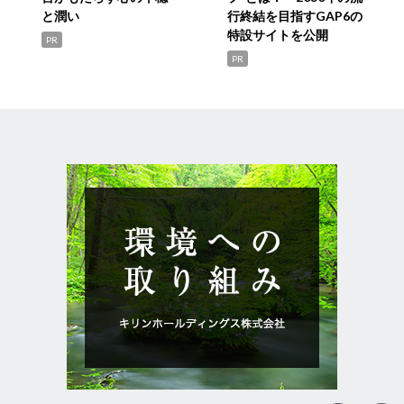
と潤い
行終結を目指すGAP6の
特設サイトを公開
PR
PR