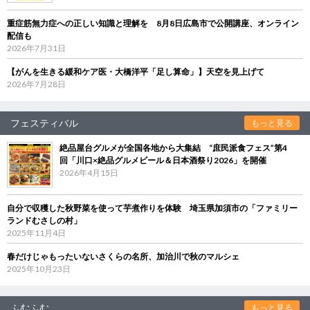
重症筋無力症への正しい知識と理解を 8月8日広島市で公開講座、オンライン
配信も
2026年7月31日
【がんを生きる緩和ケア医・大橋洋平「足し算命」】天空を見上げて
2026年7月28日
フェスティバル
もっと見る
絶品屋台グルメが全国各地から大集結 “庶民派食フェス”第4
回「川口×絶品グルメビール＆日本酒祭り2026」を開催
2026年4月15日
自分で収穫した秋野菜を使って芋煮作りを体験 埼玉県加須市の「ファミリー
ランドむさしの村」
2025年11月4日
春だけじゃもったいないさくらの名所、加治川で秋のマルシェ
2025年10月23日
ふむふむ
もっと見る