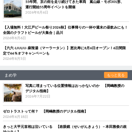
55年間、京の街を走り続けてきた車両 嵐山線・モボ301形、
運行開始55周年イベントを開催
2026年8月6日
【入場無料！大江戸ビール祭り2026秋】仕事帰りの一杯や週末の昼飲みにも！
全国のクラフトビールが大集合｜品川
2026年8月6日
【六六-LIULIU-麻辣湯（マーラータン）】恵比寿に8月6日オープン！6日間限
定で66％オフキャンペーンも
2026年8月5日
まめ学
もっと見る
写真に埋まっている位置情報はおっかないのか 【岡嶋教授の
デジタル指南】
2026年7月22日
ゼロトラストって何？ 【岡嶋教授のデジタル指南】
2026年6月18日
きっと大平元首相は泣いている 【政眼鏡（せいがんきょう）－本田雅俊の政
治コラム】