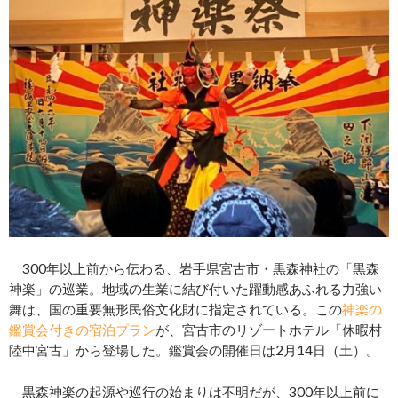
300年以上前から伝わる、岩手県宮古市・黒森神社の「黒森
神楽」の巡業。地域の生業に結び付いた躍動感あふれる力強い
舞は、国の重要無形民俗文化財に指定されている。この
神楽の
鑑賞会付きの宿泊プラン
が、宮古市のリゾートホテル「休暇村
陸中宮古」から登場した。鑑賞会の開催日は2月14日（土）。
黒森神楽の起源や巡行の始まりは不明だが、300年以上前に