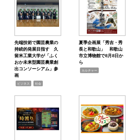
先端技術で園芸農業の
夏季企画展「秀吉・秀
持続的発展目指す 久
長と和歌山」 和歌山
留米工業大学が「ふく
市立博物館で8月8日か
おか未来型園芸農業創
ら
出コンソーシアム」参
,
カルチャー
画
,
,
ビジネス
社会