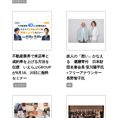
フスタイル
不動産業界で来店率と
故人の「想い」かなえ
成約率を上げる方法を
る 遺贈寄付 日本財
伝授 いえらぶGROUP
団名誉会長 笹川陽平氏
が8月18、20日に無料
×フリーアナウンサー
セミナー
長野智子氏
,
ビジネス
PR