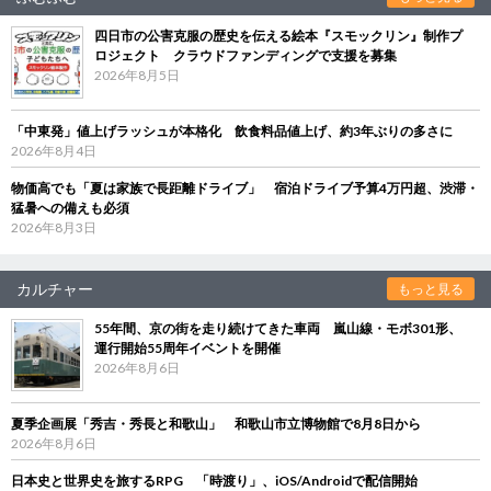
四日市の公害克服の歴史を伝える絵本『スモックリン』制作プ
ロジェクト クラウドファンディングで支援を募集
2026年8月5日
「中東発」値上げラッシュが本格化 飲食料品値上げ、約3年ぶりの多さに
2026年8月4日
物価高でも「夏は家族で長距離ドライブ」 宿泊ドライブ予算4万円超、渋滞・
猛暑への備えも必須
2026年8月3日
カルチャー
もっと見る
55年間、京の街を走り続けてきた車両 嵐山線・モボ301形、
運行開始55周年イベントを開催
2026年8月6日
夏季企画展「秀吉・秀長と和歌山」 和歌山市立博物館で8月8日から
2026年8月6日
日本史と世界史を旅するRPG 「時渡り」、iOS/Androidで配信開始