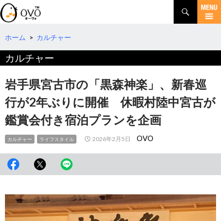
検
索
コ
ン
テ
ホーム
>
カルチャー
ン
カルチャー
ツ
へ
移
岩手県宮古市の「黒森神楽」、新春巡
動
行が2年ぶりに開催 休暇村陸中宮古が
鑑賞会付き宿泊プランを企画
OVO
2026年2月5日
カルチャー
ライフスタイル