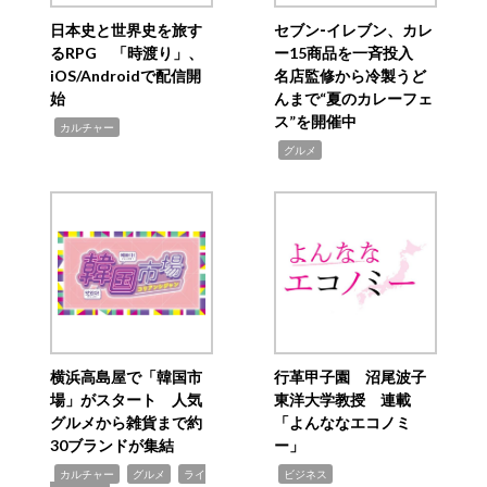
日本史と世界史を旅す
セブン‐イレブン、カレ
るRPG 「時渡り」、
ー15商品を一斉投入
iOS/Androidで配信開
名店監修から冷製うど
始
んまで“夏のカレーフェ
ス”を開催中
,
カルチャー
,
グルメ
横浜高島屋で「韓国市
行革甲子園 沼尾波子
場」がスタート 人気
東洋大学教授 連載
グルメから雑貨まで約
「よんななエコノミ
30ブランドが集結
ー」
,
,
,
,
カルチャー
グルメ
ライ
ビジネス