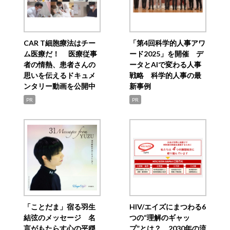
CAR T細胞療法はチー
「第4回科学的人事アワ
ム医療だ！ 医療従事
ード2025」を開催 デ
者の情熱、患者さんの
ータとAIで変わる人事
思いを伝えるドキュメ
戦略 科学的人事の最
ンタリー動画を公開中
新事例
PR
PR
「ことだま」宿る羽生
HIV/エイズにまつわる6
結弦のメッセージ 名
つの“理解のギャッ
言がもたらす心の平穏
プ”とは？ 2030年の流