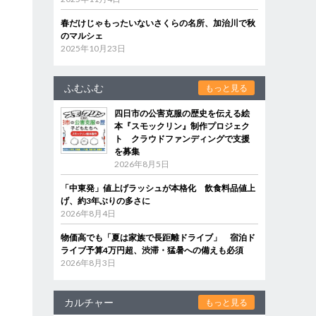
春だけじゃもったいないさくらの名所、加治川で秋
のマルシェ
2025年10月23日
ふむふむ
もっと見る
四日市の公害克服の歴史を伝える絵
本『スモックリン』制作プロジェク
ト クラウドファンディングで支援
を募集
2026年8月5日
「中東発」値上げラッシュが本格化 飲食料品値上
げ、約3年ぶりの多さに
2026年8月4日
物価高でも「夏は家族で長距離ドライブ」 宿泊ド
ライブ予算4万円超、渋滞・猛暑への備えも必須
2026年8月3日
カルチャー
もっと見る