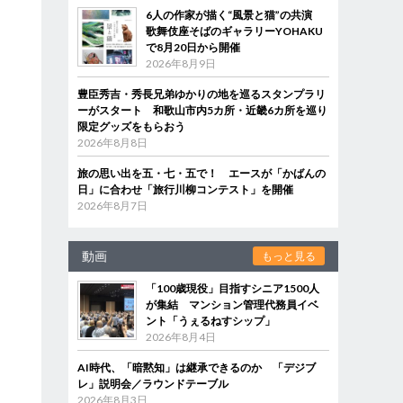
6人の作家が描く“風景と猫”の共演
歌舞伎座そばのギャラリーYOHAKU
で8月20日から開催
2026年8月9日
豊臣秀吉・秀長兄弟ゆかりの地を巡るスタンプラリ
ーがスタート 和歌山市内5カ所・近畿6カ所を巡り
限定グッズをもらおう
2026年8月8日
旅の思い出を五・七・五で！ エースが「かばんの
日」に合わせ「旅行川柳コンテスト」を開催
2026年8月7日
動画
もっと見る
「100歳現役」目指すシニア1500人
が集結 マンション管理代務員イベ
ント「うぇるねすシップ」
2026年8月4日
AI時代、「暗黙知」は継承できるのか 「デジブ
レ」説明会／ラウンドテーブル
2026年8月3日