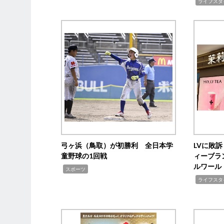
,
ライフスタ
弓ヶ浜（鳥取）が初勝利 全日本学
LVに敗
童野球の1回戦
ィーブラ
ルワール
,
スポーツ
,
ライフスタ