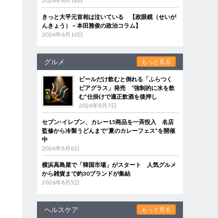
2026年6月18日
きっと大平元首相は泣いている 【政眼鏡（せいが
んきょう）－本田雅俊の政治コラム】
2026年6月10日
グルメ
もっと見る
ビールだけ飲むと倒れる「ふらつく
ビアグラス」発売 “強制的に水を飲
む”仕掛けで適正飲酒を後押し
2026年8月7日
セブン‐イレブン、カレー15商品を一斉投入 名店
監修から冷製うどんまで“夏のカレーフェス”を開催
中
2026年8月6日
横浜高島屋で「韓国市場」がスタート 人気グルメ
から雑貨まで約30ブランドが集結
2026年8月5日
ヘルスケア
もっと見る