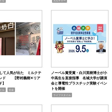
,
イル
カルチャー
訴して人気が出た ミルクテ
ノーベル賞受賞・白川英樹博士が小
ンド 【野村義樹✕リア
中高生を直接指導 名城大学が講演
ド】
会と導電性プラスチック実験イベン
トを開催
,
イル
社会
,
ライフスタイル