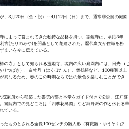
、3月20日（金・祝）～4月12日（日）まで、通常非公開の庭園
寺によって営まれてきた独特な品格を持つ。霊鑑寺は、承応3年
・多利宮(たりのみや)を開基として創建された。歴代皇女が住職を務
ずまいを今に伝えている。
椿の寺」として知られる霊鑑寺。境内の広い庭園内には、日光 （
ちりつばき）、白牡丹（はくぼたん）、舞鶴椿など、100種類以上
が異なるため、春のこの時期ならではの景色を楽しむことができ
の院御所から移築した書院内部と本堂をガイド付きで公開。江戸幕
。書院内での見どころは「四季花鳥図」など狩野派の作と伝わる
れている。
たものとされる全長100センチの雛人形（有職雛・ゆうそくび