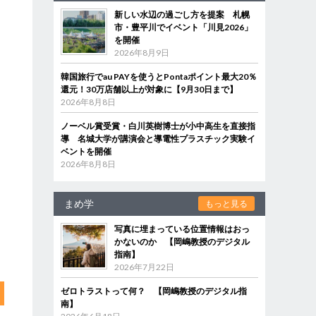
新しい水辺の過ごし方を提案 札幌
市・豊平川でイベント「川見2026」
間
を開催
2026年8月9日
韓国旅行でau PAYを使うとPontaポイント最大20％
還元！30万店舗以上が対象に【9月30日まで】
2026年8月8日
ノーベル賞受賞・白川英樹博士が小中高生を直接指
導 名城大学が講演会と導電性プラスチック実験イ
ベントを開催
2026年8月8日
まめ学
もっと見る
写真に埋まっている位置情報はおっ
かないのか 【岡嶋教授のデジタル
指南】
2026年7月22日
ゼロトラストって何？ 【岡嶋教授のデジタル指
南】