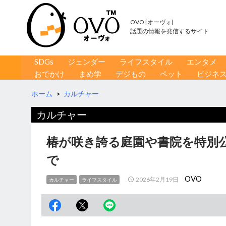
OVO [オーヴォ]
話題の情報を発信するサイト
コンテンツへ移動
検
SDGs
ジェンダー
ライフスタイル
エンタメ
索
おでかけ
まめ学
デジもの
ペット
ビジネ
ホーム
>
カルチャー
カルチャー
椿が咲き誇る庭園や書院を特別
で
OVO
2026年2月19日
カルチャー
ライフスタイル