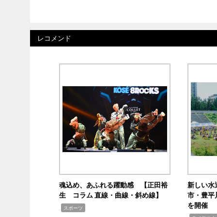
レコメンド
魂込め、あふれる躍動感 【正田裕
新しい水
生 コラム 直線・曲線・斜め線】
市・豊平
を開催
,
スポーツ