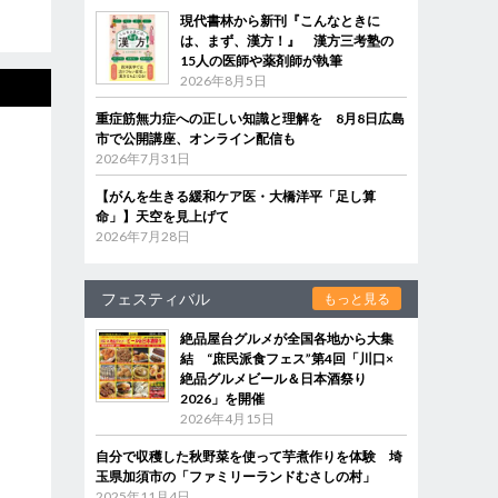
現代書林から新刊『こんなときに
は、まず、漢方！』 漢方三考塾の
15人の医師や薬剤師が執筆
2026年8月5日
重症筋無力症への正しい知識と理解を 8月8日広島
市で公開講座、オンライン配信も
2026年7月31日
【がんを生きる緩和ケア医・大橋洋平「足し算
命」】天空を見上げて
2026年7月28日
フェスティバル
もっと見る
絶品屋台グルメが全国各地から大集
結 “庶民派食フェス”第4回「川口×
絶品グルメビール＆日本酒祭り
2026」を開催
2026年4月15日
自分で収穫した秋野菜を使って芋煮作りを体験 埼
玉県加須市の「ファミリーランドむさしの村」
2025年11月4日