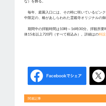
な）を飾る。
毎年、庭園入口には、その時に咲いているピンク
中限定の、椿があしらわれた霊鑑寺オリジナルの御
期間中の拝観時間は10時～16時30分。拝観所要時
体15名以上720円（すべて税込み）。詳細はの
特設
関連記事