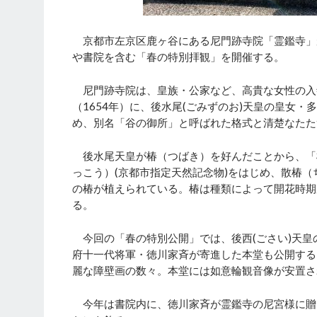
京都市左京区鹿ヶ谷にある尼門跡寺院「霊鑑寺」が
や書院を含む「春の特別拝観」を開催する。
尼門跡寺院は、皇族・公家など、高貴な女性の入
（1654年）に、後水尾(ごみずのお)天皇の皇女
め、別名「谷の御所」と呼ばれた格式と清楚なたた
後水尾天皇が椿（つばき）を好んだことから、「
っこう）(京都市指定天然記念物)をはじめ、散椿（
の椿が植えられている。椿は種類によって開花時期
る。
今回の「春の特別公開」では、後西(ごさい)天皇
府十一代将軍・徳川家斉が寄進した本堂も公開する
麗な障壁画の数々。本堂には如意輪観音像が安置さ
今年は書院内に、徳川家斉が霊鑑寺の尼宮様に贈っ