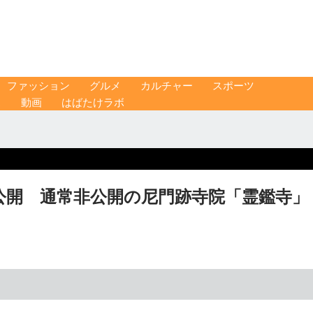
ファッション
グルメ
カルチャー
スポーツ
ス
動画
はばたけラボ
公開 通常非公開の尼門跡寺院「霊鑑寺」