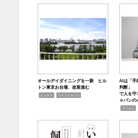
オールデイダイニングを一新 ヒル
AIは「
トン東京お台場、改装進む
判断」 
で人を守
,
,
ビジネス
ライフスタイル
ャパンの
,
,
デジもの