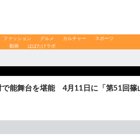
ファッション
グルメ
カルチャー
スポーツ
ス
動画
はばたけラボ
で能舞台を堪能 4月11日に「第51回篠