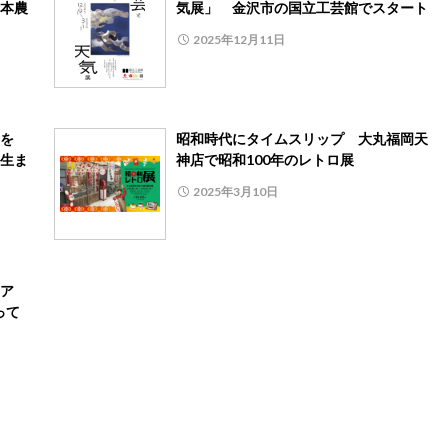
本農
気展」 金沢市の国立工芸館でスタート
2025年12月11日
泊を
昭和時代にタイムスリップ 大丸福岡天
生ま
神店で昭和100年のレトロ展
2025年3月10日
ア
って