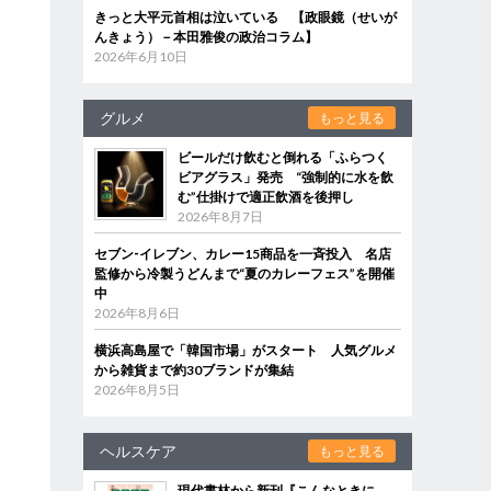
きっと大平元首相は泣いている 【政眼鏡（せいが
んきょう）－本田雅俊の政治コラム】
2026年6月10日
グルメ
もっと見る
ビールだけ飲むと倒れる「ふらつく
ビアグラス」発売 “強制的に水を飲
む”仕掛けで適正飲酒を後押し
2026年8月7日
セブン‐イレブン、カレー15商品を一斉投入 名店
監修から冷製うどんまで“夏のカレーフェス”を開催
中
2026年8月6日
横浜高島屋で「韓国市場」がスタート 人気グルメ
から雑貨まで約30ブランドが集結
2026年8月5日
ヘルスケア
もっと見る
現代書林から新刊『こんなときに