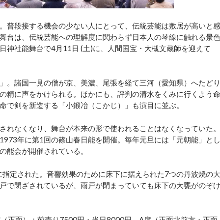
。普段接する機会の少ない人にとって、伝統芸能は敷居が高いと
舞台は、伝統芸能への理解度に関わらず日本人の琴線に触れる景
神社能舞台で4月11日 (土)に、人間国宝・大槻文蔵師を迎えて
」。諸国一見の僧が京、美濃、尾張を経て三河（愛知県）へたど
の精に声をかけられる。ほかにも、評判の清水をくみに行くよう
命で剣を新造する「小鍛冶（こかじ）」も演目に並ぶ。
されなくなり、舞台が本来の形で使われることはなくなっていた
1973年に第1回の篠山春日能を開催。毎年元旦には「元朝能」と
の能会が開催されている。
に指定された。音響効果のために床下に据えられた7つの丹波焼の
戸で閉ざされているが、雨戸が閉まっていても床下の大甕がのぞ
（正面）：前売り7500円・当日8000円、A席（正面北前方・正面