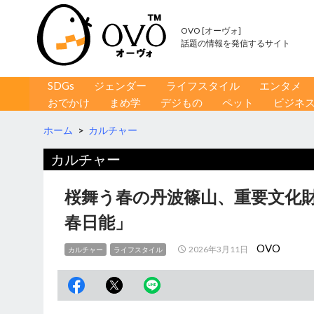
OVO [オーヴォ]
話題の情報を発信するサイト
コンテンツへ移動
検
SDGs
ジェンダー
ライフスタイル
エンタメ
索
おでかけ
まめ学
デジもの
ペット
ビジネ
ホーム
>
カルチャー
カルチャー
桜舞う春の丹波篠山、重要文化財
春日能」
OVO
2026年3月11日
カルチャー
ライフスタイル