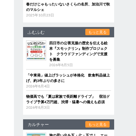
春だけじゃもったいないさくらの名所、加治川で秋
のマルシェ
2025年10月23日
ふむふむ
もっと見る
四日市の公害克服の歴史を伝える絵
本『スモックリン』制作プロジェク
ト クラウドファンディングで支援
を募集
2026年8月5日
「中東発」値上げラッシュが本格化 飲食料品値上
げ、約3年ぶりの多さに
2026年8月4日
物価高でも「夏は家族で長距離ドライブ」 宿泊ド
ライブ予算4万円超、渋滞・猛暑への備えも必須
2026年8月3日
カルチャー
もっと見る
旅の思い出を五・七・五で！ エー