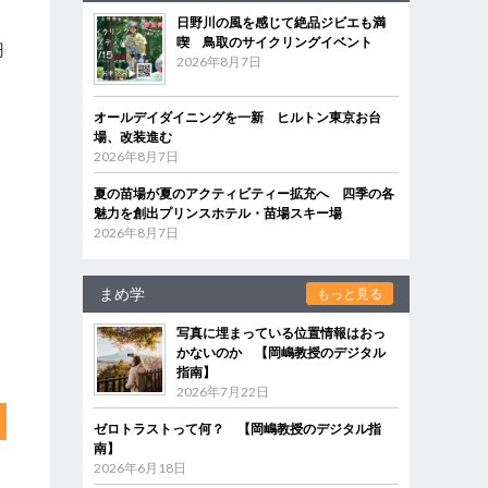
日野川の風を感じて絶品ジビエも満
。
喫 鳥取のサイクリングイベント
円
2026年8月7日
オールデイダイニングを一新 ヒルトン東京お台
場、改装進む
2026年8月7日
夏の苗場が夏のアクティビティー拡充へ 四季の各
魅力を創出プリンスホテル・苗場スキー場
2026年8月7日
まめ学
もっと見る
写真に埋まっている位置情報はおっ
かないのか 【岡嶋教授のデジタル
指南】
2026年7月22日
ゼロトラストって何？ 【岡嶋教授のデジタル指
南】
2026年6月18日