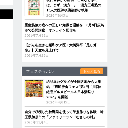
は、まず、漢方！』 漢方三考塾の
15人の医師や薬剤師が執筆
2026年8月5日
重症筋無力症への正しい知識と理解を 8月8日広島
市で公開講座、オンライン配信も
2026年7月31日
【がんを生きる緩和ケア医・大橋洋平「足し算
命」】天空を見上げて
2026年7月28日
フェスティバル
もっと見る
絶品屋台グルメが全国各地から大集
結 “庶民派食フェス”第4回「川口×
絶品グルメビール＆日本酒祭り
2026」を開催
2026年4月15日
自分で収穫した秋野菜を使って芋煮作りを体験 埼
玉県加須市の「ファミリーランドむさしの村」
2025年11月4日