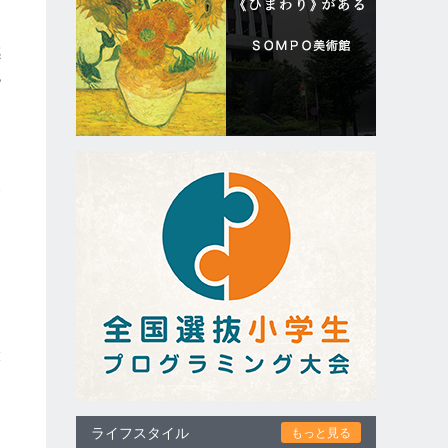
感
色
り
命
。
し
大
け
ライフスタイル
もっと見る