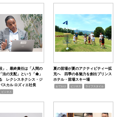
手段」、最終責任は「人間の
夏の苗場が夏のアクティビティー拡
「法の支配」という「傘」
充へ 四季の各魅力を創出プリンス
る レクシスネクシス・ジ
ホテル・苗場スキー場
パスカル ロズィエ社長
,
,
,
おでかけ
ビジネス
ライフスタイル
ビジネス