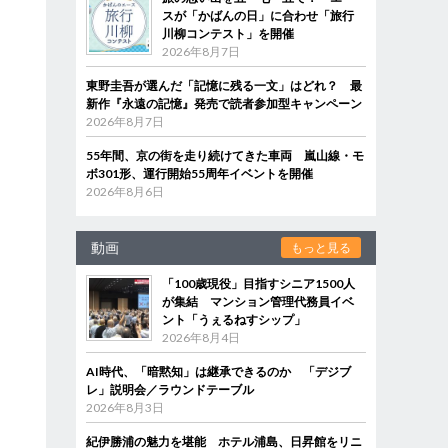
スが「かばんの日」に合わせ「旅行
川柳コンテスト」を開催
2026年8月7日
東野圭吾が選んだ「記憶に残る一文」はどれ？ 最
新作『永遠の記憶』発売で読者参加型キャンペーン
2026年8月7日
55年間、京の街を走り続けてきた車両 嵐山線・モ
ボ301形、運行開始55周年イベントを開催
2026年8月6日
動画
もっと見る
「100歳現役」目指すシニア1500人
が集結 マンション管理代務員イベ
ント「うぇるねすシップ」
2026年8月4日
AI時代、「暗黙知」は継承できるのか 「デジブ
レ」説明会／ラウンドテーブル
2026年8月3日
紀伊勝浦の魅力を堪能 ホテル浦島、日昇館をリニ