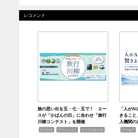
レコメンド
旅の思い出を五・七・五で！ エー
「人がA
スが「かばんの日」に合わせ「旅行
きること
川柳コンテスト」を開催
入機関の
,
,
,
,
,
おでかけ
ファッション
ライフスタイル
デジもの