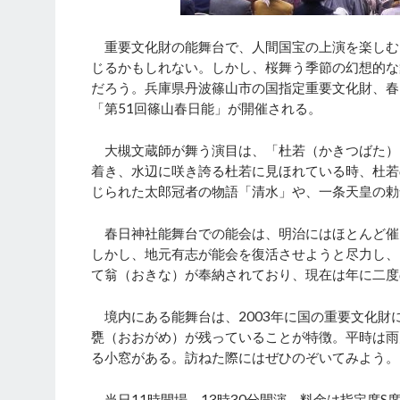
重要文化財の能舞台で、人間国宝の上演を楽しむ
じるかもしれない。しかし、桜舞う季節の幻想的な
だろう。兵庫県丹波篠山市の国指定重要文化財、春日
「第51回篠山春日能」が開催される。
大槻文蔵師が舞う演目は、「杜若（かきつばた）
着き、水辺に咲き誇る杜若に見ほれている時、杜若
じられた太郎冠者の物語「清水」や、一条天皇の勅
春日神社能舞台での能会は、明治にはほとんど催
しかし、地元有志が能会を復活させようと尽力し、
て翁（おきな）が奉納されており、現在は年に二度
境内にある能舞台は、2003年に国の重要文化財
甕（おおがめ）が残っていることが特徴。平時は雨
る小窓がある。訪ねた際にはぜひのぞいてみよう。
当日11時開場、13時30分開演。料金は指定席S席