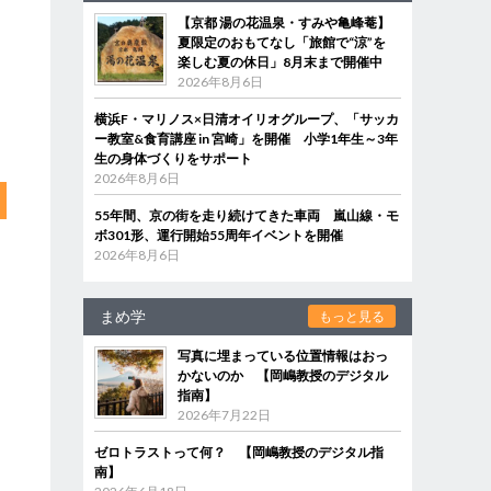
【京都 湯の花温泉・すみや亀峰菴】
夏限定のおもてなし「旅館で“涼”を
楽しむ夏の休日」8月末まで開催中
2026年8月6日
横浜F・マリノス×日清オイリオグループ、「サッカ
ー教室&食育講座 in 宮崎」を開催 小学1年生～3年
生の身体づくりをサポート
2026年8月6日
55年間、京の街を走り続けてきた車両 嵐山線・モ
ボ301形、運行開始55周年イベントを開催
2026年8月6日
まめ学
もっと見る
写真に埋まっている位置情報はおっ
かないのか 【岡嶋教授のデジタル
指南】
2026年7月22日
ゼロトラストって何？ 【岡嶋教授のデジタル指
南】