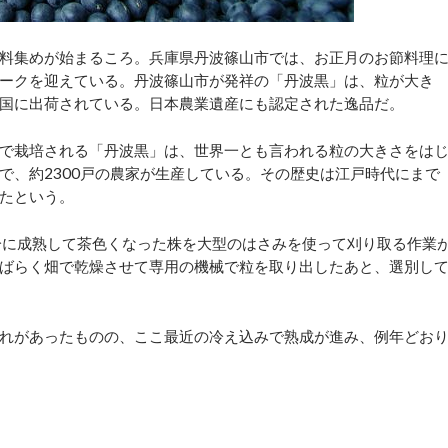
料集めが始まるころ。兵庫県丹波篠山市では、お正月のお節料理
ークを迎えている。丹波篠山市が発祥の「丹波黒」は、粒が大き
国に出荷されている。日本農業遺産にも認定された逸品だ。
で栽培される「丹波黒」は、世界一とも言われる粒の大きさをは
で、約2300戸の農家が生産している。その歴史は江戸時代にまで
たという。
分に成熟して茶色くなった株を大型のはさみを使って刈り取る作業
ばらく畑で乾燥させて専用の機械で粒を取り出したあと、選別し
れがあったものの、ここ最近の冷え込みで熟成が進み、例年どお