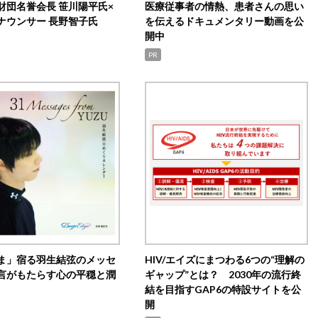
財団名誉会長 笹川陽平氏×
医療従事者の情熱、患者さんの思い
ナウンサー 長野智子氏
を伝えるドキュメンタリー動画を公
開中
PR
ま」宿る羽生結弦のメッセ
HIV/エイズにまつわる6つの“理解の
言がもたらす心の平穏と潤
ギャップ”とは？ 2030年の流行終
結を目指すGAP6の特設サイトを公
開