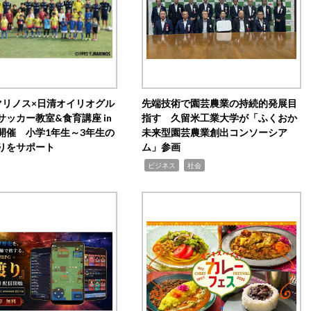
マリノス×日清オイリオグル
先端技術で園芸農業の持続的発展目
サッカー教室&食育講座 in
指す 久留米工業大学が「ふくおか
開催 小学1年生～3年生の
未来型園芸農業創出コンソーシア
りをサポート
ム」参画
,
,
ビジネス
社会