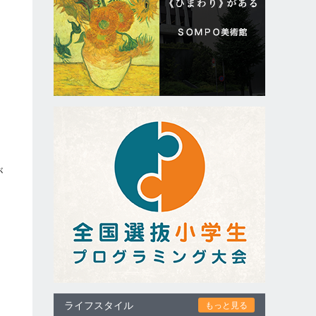
に
じ
が
て
り
ライフスタイル
もっと見る