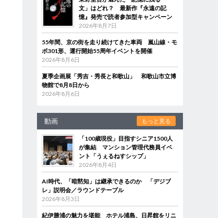
文」はどれ？ 最新作『永遠の記
憶』発売で読者参加型キャンペーン
2026年8月7日
55年間、京の街を走り続けてきた車両 嵐山線・モ
ボ301形、運行開始55周年イベントを開催
2026年8月6日
夏季企画展「秀吉・秀長と和歌山」 和歌山市立博
物館で8月8日から
2026年8月6日
動画
もっと見る
「100歳現役」目指すシニア1500人
が集結 マンション管理代務員イベ
ント「うぇるねすシップ」
2026年8月4日
AI時代、「暗黙知」は継承できるのか 「デジブ
レ」説明会／ラウンドテーブル
2026年8月3日
紀伊勝浦の魅力を堪能 ホテル浦島、日昇館をリニ