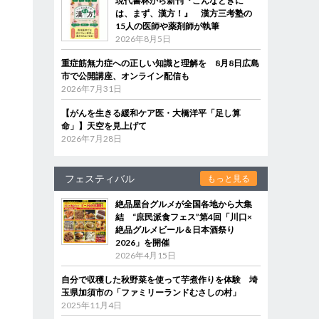
現代書林から新刊『こんなときに
は、まず、漢方！』 漢方三考塾の
15人の医師や薬剤師が執筆
2026年8月5日
重症筋無力症への正しい知識と理解を 8月8日広島
市で公開講座、オンライン配信も
2026年7月31日
【がんを生きる緩和ケア医・大橋洋平「足し算
命」】天空を見上げて
2026年7月28日
フェスティバル
もっと見る
絶品屋台グルメが全国各地から大集
結 “庶民派食フェス”第4回「川口×
絶品グルメビール＆日本酒祭り
2026」を開催
2026年4月15日
自分で収穫した秋野菜を使って芋煮作りを体験 埼
玉県加須市の「ファミリーランドむさしの村」
2025年11月4日