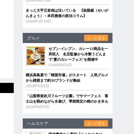
2026年6月18日
きっと大平元首相は泣いている 【政眼鏡（せいが
んきょう）－本田雅俊の政治コラム】
2026年6月10日
グルメ
もっと見る
セブン‐イレブン、カレー15商品を一
斉投入 名店監修から冷製うどんま
で“夏のカレーフェス”を開催中
2026年8月6日
横浜高島屋で「韓国市場」がスタート 人気グルメ
から雑貨まで約30ブランドが集結
2026年8月5日
「山梨県笛吹川フルーツ公園」でサマーフェス 富
士山を眺めながら水遊び、季節限定の桃のかき氷も
2026年8月3日
ヘルスケア
もっと見る