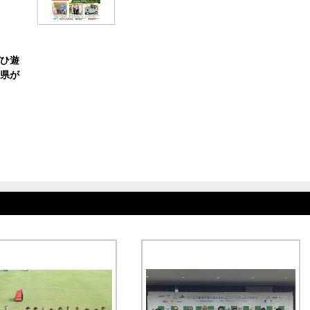
ひ遊
県が