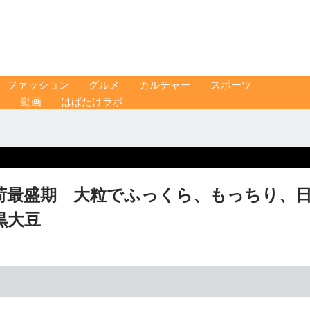
ファッション
グルメ
カルチャー
スポーツ
ス
動画
はばたけラボ
荷最盛期 大粒でふっくら、もっちり、
黒大豆