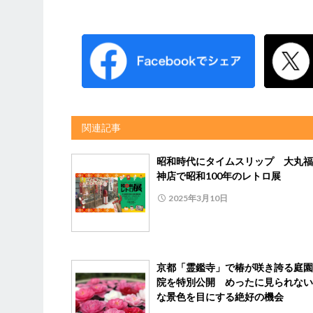
関連記事
昭和時代にタイムスリップ 大丸福
神店で昭和100年のレトロ展
2025年3月10日
京都「霊鑑寺」で椿が咲き誇る庭園
院を特別公開 めったに見られない
な景色を目にする絶好の機会