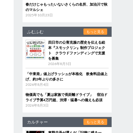
春だけじゃもったいないさくらの名所、加治川で秋
のマルシェ
2025年10月23日
ふむふむ
もっと見る
四日市の公害克服の歴史を伝える絵
本『スモックリン』制作プロジェク
ト クラウドファンディングで支援
を募集
2026年8月5日
「中東発」値上げラッシュが本格化 飲食料品値上
げ、約3年ぶりの多さに
2026年8月4日
物価高でも「夏は家族で長距離ドライブ」 宿泊ド
ライブ予算4万円超、渋滞・猛暑への備えも必須
2026年8月3日
カルチャー
もっと見る
東野圭吾が選んだ「記憶に残る一