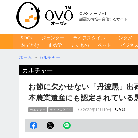
OVO [オーヴォ]
話題の情報を発信するサイト
コンテンツへ移動
検
SDGs
ジェンダー
ライフスタイル
エンタメ
索
おでかけ
まめ学
デジもの
ペット
ビジネ
ホーム
>
カルチャー
カルチャー
お節に欠かせない「丹波黒」出
本農業遺産にも認定されている
OVO
2025年12月10日
カルチャー
ライフスタイル