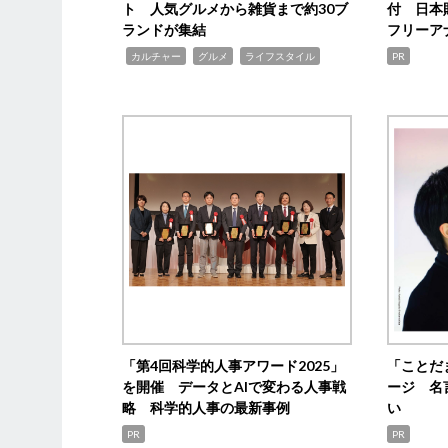
ト 人気グルメから雑貨まで約30ブ
付 日本
ランドが集結
フリーア
,
,
,
カルチャー
グルメ
ライフスタイル
PR
「第4回科学的人事アワード2025」
「ことだ
を開催 データとAIで変わる人事戦
ージ 名
略 科学的人事の最新事例
い
PR
PR