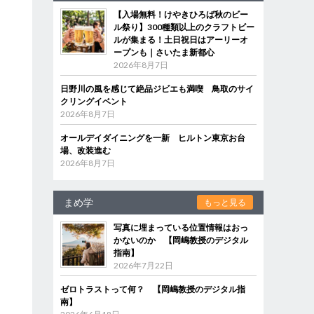
【入場無料！けやきひろば秋のビー
ル祭り】300種類以上のクラフトビー
ルが集まる！土日祝日はアーリーオ
ープンも｜さいたま新都心
2026年8月7日
日野川の風を感じて絶品ジビエも満喫 鳥取のサイ
クリングイベント
2026年8月7日
オールデイダイニングを一新 ヒルトン東京お台
場、改装進む
ま
2026年8月7日
まめ学
もっと見る
写真に埋まっている位置情報はおっ
かないのか 【岡嶋教授のデジタル
指南】
2026年7月22日
ゼロトラストって何？ 【岡嶋教授のデジタル指
南】