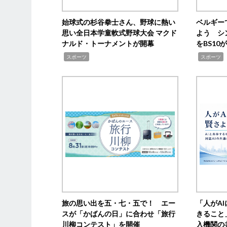
始球式の杉谷拳士さん、野球に熱い
ベルギー
思い全日本学童軟式野球大会 マクド
よう シ
ナルド・トーナメントが開幕
をBS1
,
,
スポーツ
スポーツ
旅の思い出を五・七・五で！ エー
「人がA
スが「かばんの日」に合わせ「旅行
きること
川柳コンテスト」を開催
入機関の