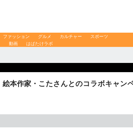
ファッション
グルメ
カルチャー
スポーツ
ス
動画
はばたけラボ
 絵本作家・こたさんとのコラボキャン