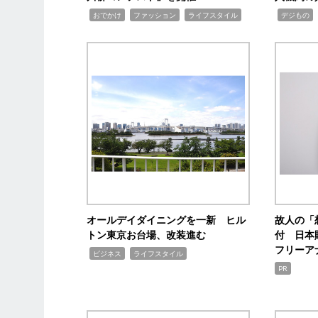
,
,
,
,
,
おでかけ
ファッション
ライフスタイル
デジもの
オールデイダイニングを一新 ヒル
故人の「
トン東京お台場、改装進む
付 日本
フリーア
,
,
ビジネス
ライフスタイル
PR