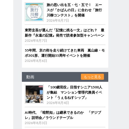
旅の思い出を五・七・五で！ エー
スが「かばんの日」に合わせ「旅行
川柳コンテスト」を開催
2026年8月7日
東野圭吾が選んだ「記憶に残る一文」はどれ？ 最
新作『永遠の記憶』発売で読者参加型キャンペーン
2026年8月7日
55年間、京の街を走り続けてきた車両 嵐山線・モ
ボ301形、運行開始55周年イベントを開催
2026年8月6日
動画
もっと見る
「100歳現役」目指すシニア1500人
が集結 マンション管理代務員イベ
ント「うぇるねすシップ」
2026年8月4日
AI時代、「暗黙知」は継承できるのか 「デジブ
レ」説明会／ラウンドテーブル
2026年8月3日