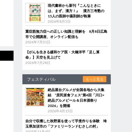
現代書林から新刊『こんなときに
は、まず、漢方！』 漢方三考塾の
15人の医師や薬剤師が執筆
2026年8月5日
重症筋無力症への正しい知識と理解を 8月8日広島
市で公開講座、オンライン配信も
2026年7月31日
【がんを生きる緩和ケア医・大橋洋平「足し算
命」】天空を見上げて
2026年7月28日
フェスティバル
もっと見る
絶品屋台グルメが全国各地から大集
結 “庶民派食フェス”第4回「川口×
絶品グルメビール＆日本酒祭り
2026」を開催
2026年4月15日
自分で収穫した秋野菜を使って芋煮作りを体験 埼
玉県加須市の「ファミリーランドむさしの村」
2025年11月4日