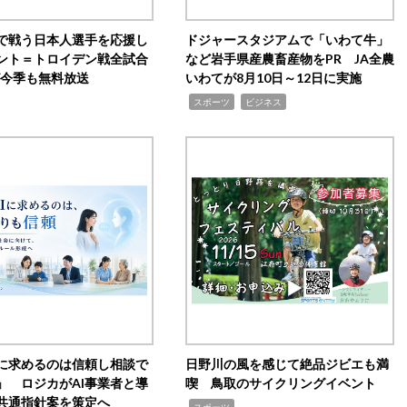
で戦う日本人選手を応援し
ドジャースタジアムで「いわて牛」
ント＝トロイデン戦全試合
など岩手県産農畜産物をPR JA全農
0が今季も無料放送
いわてが8月10日～12日に実施
,
,
スポーツ
ビジネス
Iに求めるのは信頼し相談で
日野川の風を感じて絶品ジビエも満
」 ロジカがAI事業者と導
喫 鳥取のサイクリングイベント
共通指針案を策定へ
,
スポーツ