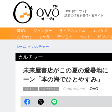
OVO [オーヴォ]
話題の情報を発信するサイト
コンテンツへ移動
検
SDGs
ジェンダー
ライフスタイル
エンタメ
索
おでかけ
まめ学
デジもの
ペット
ビジネ
ホーム
>
カルチャー
カルチャー
未来屋書店がこの夏の避暑地に
ーン「本の海でひとやすみ」
OVO
2026年6月9日
カルチャー
ライフスタイル