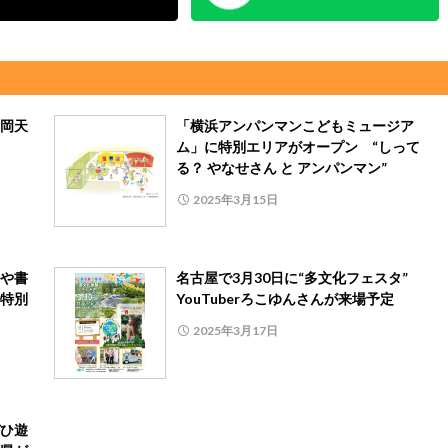
岡天
「横浜アンパンマンこどもミュージア
ム」に特別エリアがオープン “しって
る？ やなせさん と アンパンマン”
2025年3月15日
や書
名古屋で3月30日に“多文化フェスタ”
特別
YouTuberろこゆんさんが来場予定
2025年3月17日
ひ遊