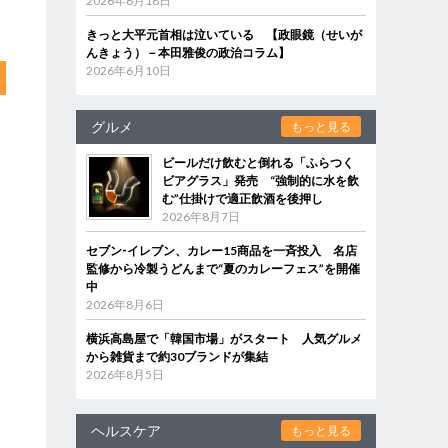
2026年6月18日
きっと大平元首相は泣いている 【政眼鏡（せいが
んきょう）－本田雅俊の政治コラム】
2026年6月10日
グルメ
もっと見る
ビールだけ飲むと倒れる「ふらつく
ビアグラス」発売 “強制的に水を飲
む”仕掛けで適正飲酒を後押し
2026年8月7日
セブン‐イレブン、カレー15商品を一斉投入 名店
監修から冷製うどんまで“夏のカレーフェス”を開催
中
2026年8月6日
横浜高島屋で「韓国市場」がスタート 人気グルメ
から雑貨まで約30ブランドが集結
2026年8月5日
ヘルスケア
もっと見る