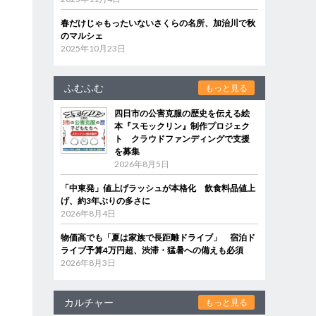
春だけじゃもったいないさくらの名所、加治川で秋
のマルシェ
2025年10月23日
ふむふむ
もっと見る
四日市の公害克服の歴史を伝える絵
本『スモックリン』制作プロジェク
ト クラウドファンディングで支援
を募集
2026年8月5日
「中東発」値上げラッシュが本格化 飲食料品値上
げ、約3年ぶりの多さに
2026年8月4日
物価高でも「夏は家族で長距離ドライブ」 宿泊ド
ライブ予算4万円超、渋滞・猛暑への備えも必須
2026年8月3日
カルチャー
もっと見る