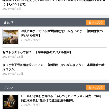
に【9月30日まで】
2026年8月8日
まめ学
もっと見る
写真に埋まっている位置情報はおっかないのか 【岡嶋教授の
デジタル指南】
2026年7月22日
ゼロトラストって何？ 【岡嶋教授のデジタル指南】
2026年6月18日
きっと大平元首相は泣いている 【政眼鏡（せいがんきょう）－本田雅俊の政
治コラム】
2026年6月10日
グルメ
もっと見る
ビールだけ飲むと倒れる「ふらつくビアグラス」発売 “強制
的に水を飲む”仕掛けで適正飲酒を後押し
2026年8月7日