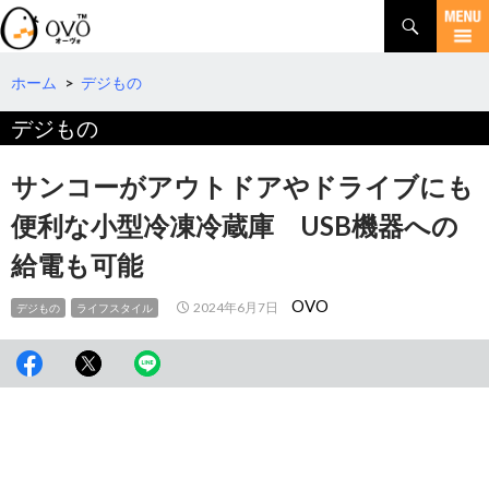
検
索
コ
ン
テ
ホーム
>
デジもの
ン
デジもの
ツ
へ
移
サンコーがアウトドアやドライブにも
動
便利な小型冷凍冷蔵庫 USB機器への
給電も可能
OVO
2024年6月7日
デジもの
ライフスタイル