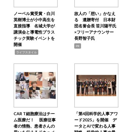
ノーベル賞受賞・白川
故人の「想い」かなえ
英樹博士が小中高生を
る 遺贈寄付 日本財
直接指導 名城大学が
団名誉会長 笹川陽平氏
講演会と導電性プラス
×フリーアナウンサー
チック実験イベントを
長野智子氏
開催
PR
,
ライフスタイル
CAR T細胞療法はチー
「第4回科学的人事アワ
ム医療だ！ 医療従事
ード2025」を開催 デ
者の情熱、患者さんの
ータとAIで変わる人事