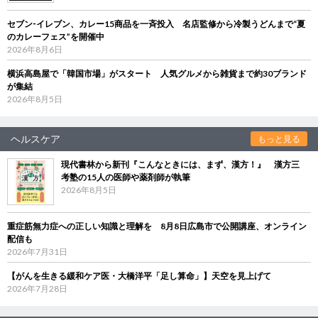
セブン‐イレブン、カレー15商品を一斉投入 名店監修から冷製うどんまで“夏
のカレーフェス”を開催中
2026年8月6日
横浜高島屋で「韓国市場」がスタート 人気グルメから雑貨まで約30ブランド
が集結
2026年8月5日
ヘルスケア
もっと見る
現代書林から新刊『こんなときには、まず、漢方！』 漢方三
考塾の15人の医師や薬剤師が執筆
2026年8月5日
重症筋無力症への正しい知識と理解を 8月8日広島市で公開講座、オンライン
配信も
2026年7月31日
【がんを生きる緩和ケア医・大橋洋平「足し算命」】天空を見上げて
2026年7月28日