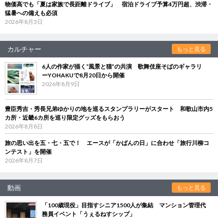
物価高でも「夏は家族で長距離ドライブ」 宿泊ドライブ予算4万円超、渋滞・
猛暑への備えも必須
2026年8月3日
カルチャー
もっと見る
6人の作家が描く“風景と猫”の共演 歌舞伎座そばのギャラリ
ーYOHAKUで8月20日から開催
2026年8月9日
豊臣秀吉・秀長兄弟ゆかりの地を巡るスタンプラリーがスタート 和歌山市内5
カ所・近畿6カ所を巡り限定グッズをもらおう
2026年8月8日
旅の思い出を五・七・五で！ エースが「かばんの日」に合わせ「旅行川柳コ
ンテスト」を開催
2026年8月7日
動画
もっと見る
「100歳現役」目指すシニア1500人が集結 マンション管理代
務員イベント「うぇるねすシップ」