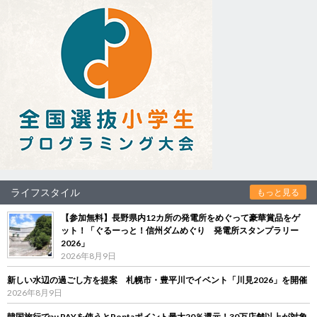
ライフスタイル
もっと見る
【参加無料】長野県内12カ所の発電所をめぐって豪華賞品をゲ
ット！「ぐるーっと！信州ダムめぐり 発電所スタンプラリー
2026」
2026年8月9日
新しい水辺の過ごし方を提案 札幌市・豊平川でイベント「川見2026」を開催
2026年8月9日
韓国旅行でau PAYを使うとPontaポイント最大20％還元！30万店舗以上が対象