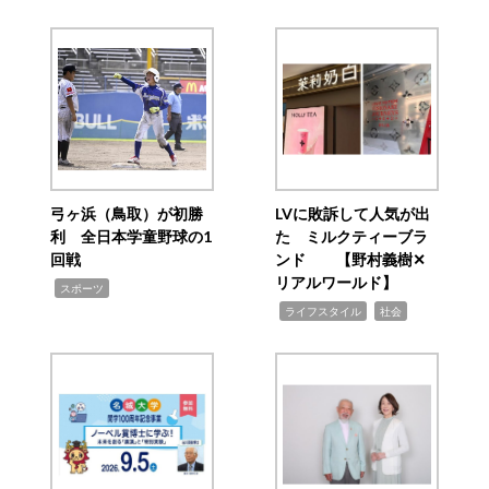
弓ヶ浜（鳥取）が初勝
LVに敗訴して人気が出
利 全日本学童野球の1
た ミルクティーブラ
回戦
ンド 【野村義樹✕
リアルワールド】
,
スポーツ
,
,
ライフスタイル
社会