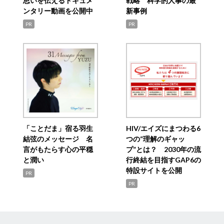
思いを伝えるドキュメ
戦略 科学的人事の最
ンタリー動画を公開中
新事例
PR
PR
「ことだま」宿る羽生
HIV/エイズにまつわる6
結弦のメッセージ 名
つの“理解のギャッ
言がもたらす心の平穏
プ”とは？ 2030年の流
と潤い
行終結を目指すGAP6の
特設サイトを公開
PR
PR