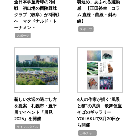
全日本学童野球の2回
魂込め、あふれる躍動
戦 初出場の西陵野球
感 【正田裕生 コラ
クラブ（岐阜）が3回戦
ム 直線・曲線・斜め
へ マクドナルド・ト
線】
ーナメント
,
スポーツ
,
スポーツ
新しい水辺の過ごし方
6人の作家が描く“風景
を提案 札幌市・豊平
と猫”の共演 歌舞伎座
川でイベント「川見
そばのギャラリー
2026」を開催
YOHAKUで8月20日か
ら開催
,
ライフスタイル
,
カルチャー