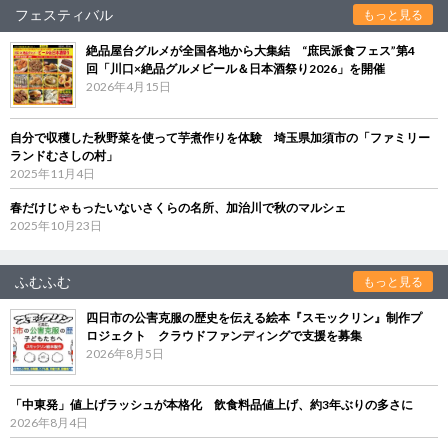
フェスティバル
もっと見る
絶品屋台グルメが全国各地から大集結 “庶民派食フェス”第4
回「川口×絶品グルメビール＆日本酒祭り2026」を開催
2026年4月15日
自分で収穫した秋野菜を使って芋煮作りを体験 埼玉県加須市の「ファミリー
ランドむさしの村」
2025年11月4日
春だけじゃもったいないさくらの名所、加治川で秋のマルシェ
2025年10月23日
ふむふむ
もっと見る
四日市の公害克服の歴史を伝える絵本『スモックリン』制作プ
ロジェクト クラウドファンディングで支援を募集
2026年8月5日
「中東発」値上げラッシュが本格化 飲食料品値上げ、約3年ぶりの多さに
2026年8月4日