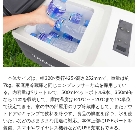
本体サイズは、幅320×奥行425×高さ252mmで、重量は約
7kg。家庭用冷蔵庫と同じコンプレッサー方式を採用してい
る。内容量は9リットルで、500mlペットボトル8本、350ml缶
なら11本を収納して、庫内温度は+20℃～－20℃まで1℃単位
で設定できる。家の中の部屋用のサブ冷蔵庫として、またアウ
トドアやキャンプで飲料を冷やす、食品の鮮度を保つ、氷を使
いたいなどのさまざまな用途に対応。本体上部にUSBポートを
装備。スマホやワイヤレス機器などのUSB充電もできる。