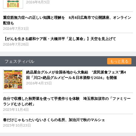
2026年8月5日
重症筋無力症への正しい知識と理解を 8月8日広島市で公開講座、オンライン
配信も
2026年7月31日
【がんを生きる緩和ケア医・大橋洋平「足し算命」】天空を見上げて
2026年7月28日
フェスティバル
もっと見る
絶品屋台グルメが全国各地から大集結 “庶民派食フェス”第4
回「川口×絶品グルメビール＆日本酒祭り2026」を開催
2026年4月15日
自分で収穫した秋野菜を使って芋煮作りを体験 埼玉県加須市の「ファミリー
ランドむさしの村」
2025年11月4日
春だけじゃもったいないさくらの名所、加治川で秋のマルシェ
2025年10月23日