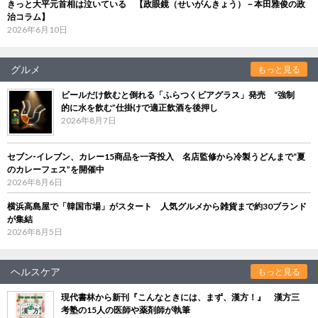
きっと大平元首相は泣いている 【政眼鏡（せいがんきょう）－本田雅俊の政
治コラム】
2026年6月10日
グルメ
もっと見る
ビールだけ飲むと倒れる「ふらつくビアグラス」発売 “強制
的に水を飲む”仕掛けで適正飲酒を後押し
2026年8月7日
セブン‐イレブン、カレー15商品を一斉投入 名店監修から冷製うどんまで“夏
のカレーフェス”を開催中
2026年8月6日
横浜高島屋で「韓国市場」がスタート 人気グルメから雑貨まで約30ブランド
が集結
2026年8月5日
ヘルスケア
もっと見る
現代書林から新刊『こんなときには、まず、漢方！』 漢方三
考塾の15人の医師や薬剤師が執筆