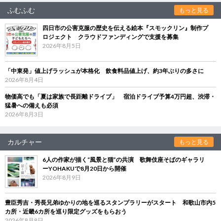
ふむふむ
もっと見る
四日市の公害克服の歴史を伝える絵本『スモックリン』制作プ
ロジェクト クラウドファンディングで支援を募集
2026年8月5日
「中東発」値上げラッシュが本格化 飲食料品値上げ、約3年ぶりの多さに
2026年8月4日
物価高でも「夏は家族で長距離ドライブ」 宿泊ドライブ予算4万円超、渋滞・
猛暑への備えも必須
2026年8月3日
カルチャー
もっと見る
6人の作家が描く“風景と猫”の共演 歌舞伎座そばのギャラリ
ーYOHAKUで8月20日から開催
2026年8月9日
豊臣秀吉・秀長兄弟ゆかりの地を巡るスタンプラリーがスタート 和歌山市内5
カ所・近畿6カ所を巡り限定グッズをもらおう
2026年8月8日