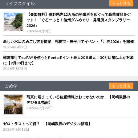
ライフスタイル
もっと見る
【参加無料】長野県内12カ所の発電所をめぐって豪華賞品をゲ
ット！「ぐるーっと！信州ダムめぐり 発電所スタンプラリー
2026」
2026年8月9日
新しい水辺の過ごし方を提案 札幌市・豊平川でイベント「川見2026」を開催
2026年8月9日
韓国旅行でau PAYを使うとPontaポイント最大20％還元！30万店舗以上が対象
に【9月30日まで】
2026年8月8日
まめ学
もっと見る
写真に埋まっている位置情報はおっかないのか 【岡嶋教授の
デジタル指南】
2026年7月22日
ゼロトラストって何？ 【岡嶋教授のデジタル指南】
2026年6月18日