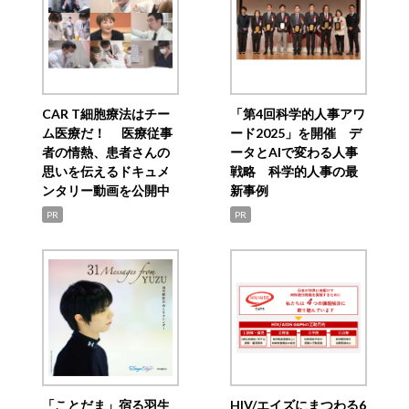
CAR T細胞療法はチー
「第4回科学的人事アワ
ム医療だ！ 医療従事
ード2025」を開催 デ
者の情熱、患者さんの
ータとAIで変わる人事
思いを伝えるドキュメ
戦略 科学的人事の最
ンタリー動画を公開中
新事例
PR
PR
「ことだま」宿る羽生
HIV/エイズにまつわる6