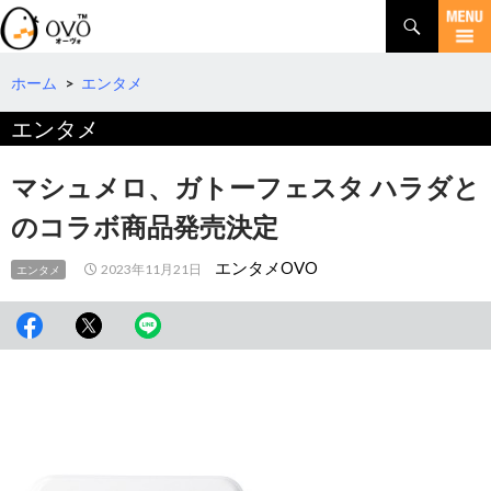
検
索
コ
ン
テ
ホーム
>
エンタメ
ン
エンタメ
ツ
へ
移
マシュメロ、ガトーフェスタ ハラダと
動
のコラボ商品発売決定
エンタメOVO
2023年11月21日
エンタメ