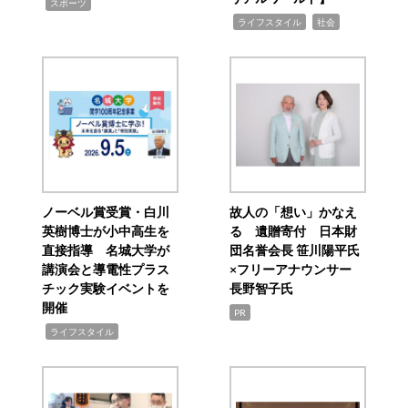
,
スポーツ
,
,
ライフスタイル
社会
ノーベル賞受賞・白川
故人の「想い」かなえ
英樹博士が小中高生を
る 遺贈寄付 日本財
直接指導 名城大学が
団名誉会長 笹川陽平氏
講演会と導電性プラス
×フリーアナウンサー
チック実験イベントを
長野智子氏
開催
PR
,
ライフスタイル