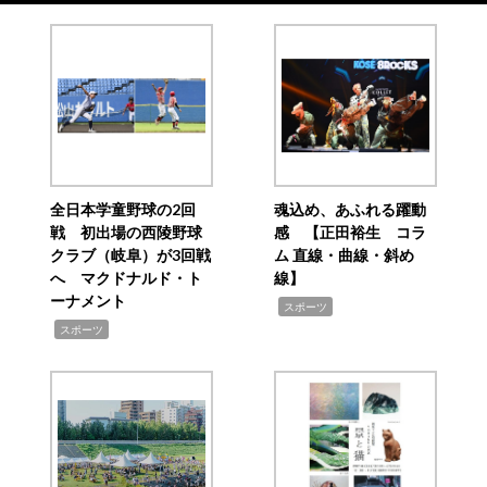
全日本学童野球の2回
魂込め、あふれる躍動
戦 初出場の西陵野球
感 【正田裕生 コラ
クラブ（岐阜）が3回戦
ム 直線・曲線・斜め
へ マクドナルド・ト
線】
ーナメント
,
スポーツ
,
スポーツ