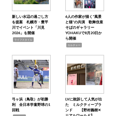
新しい水辺の過ごし方
6人の作家が描く“風景
を提案 札幌市・豊平
と猫”の共演 歌舞伎座
川でイベント「川見
そばのギャラリー
2026」を開催
YOHAKUで8月20日か
ら開催
,
ライフスタイル
,
カルチャー
弓ヶ浜（鳥取）が初勝
LVに敗訴して人気が出
利 全日本学童野球の1
た ミルクティーブラ
回戦
ンド 【野村義樹✕
リアルワールド】