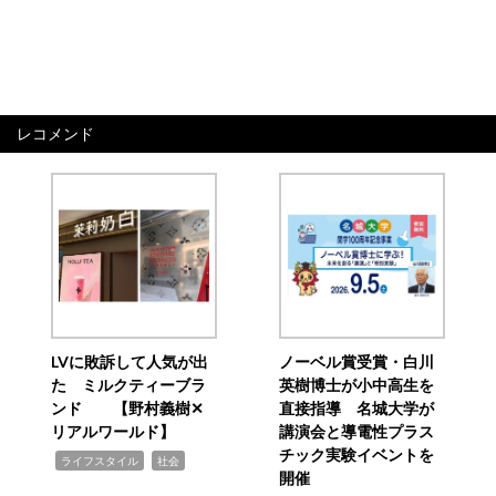
レコメンド
LVに敗訴して人気が出
ノーベル賞受賞・白川
た ミルクティーブラ
英樹博士が小中高生を
ンド 【野村義樹✕
直接指導 名城大学が
リアルワールド】
講演会と導電性プラス
チック実験イベントを
,
,
ライフスタイル
社会
開催