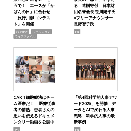
五で！ エースが「か
る 遺贈寄付 日本財
ばんの日」に合わせ
団名誉会長 笹川陽平氏
「旅行川柳コンテス
×フリーアナウンサー
ト」を開催
長野智子氏
,
,
,
おでかけ
ファッション
PR
ライフスタイル
CAR T細胞療法はチー
「第4回科学的人事アワ
ム医療だ！ 医療従事
ード2025」を開催 デ
者の情熱、患者さんの
ータとAIで変わる人事
思いを伝えるドキュメ
戦略 科学的人事の最
ンタリー動画を公開中
新事例
PR
PR