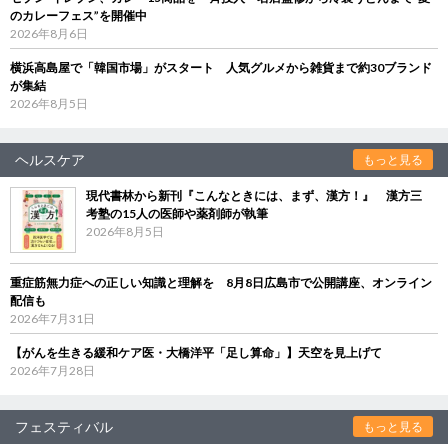
のカレーフェス”を開催中
2026年8月6日
横浜高島屋で「韓国市場」がスタート 人気グルメから雑貨まで約30ブランド
が集結
2026年8月5日
ヘルスケア
もっと見る
現代書林から新刊『こんなときには、まず、漢方！』 漢方三
考塾の15人の医師や薬剤師が執筆
2026年8月5日
重症筋無力症への正しい知識と理解を 8月8日広島市で公開講座、オンライン
配信も
2026年7月31日
【がんを生きる緩和ケア医・大橋洋平「足し算命」】天空を見上げて
2026年7月28日
フェスティバル
もっと見る