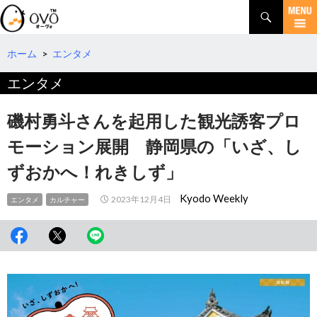
検
索
コ
ン
テ
ホーム
>
エンタメ
ン
エンタメ
ツ
へ
移
磯村勇斗さんを起用した観光誘客プロ
動
モーション展開 静岡県の「いざ、し
ずおかへ！れきしず」
Kyodo Weekly
2023年12月4日
エンタメ
カルチャー