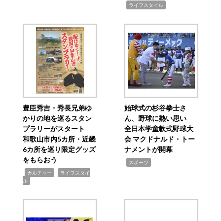
,
ライフスタイル
豊臣秀吉・秀長兄弟ゆ
始球式の杉谷拳士さ
かりの地を巡るスタン
ん、野球に熱い思い
プラリーがスタート
全日本学童軟式野球大
和歌山市内5カ所・近畿
会 マクドナルド・トー
6カ所を巡り限定グッズ
ナメントが開幕
をもらおう
,
スポーツ
,
,
カルチャー
ライフスタイ
ル