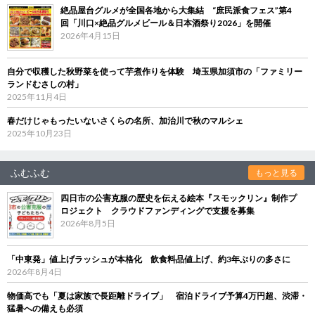
絶品屋台グルメが全国各地から大集結 “庶民派食フェス”第4
回「川口×絶品グルメビール＆日本酒祭り2026」を開催
2026年4月15日
自分で収穫した秋野菜を使って芋煮作りを体験 埼玉県加須市の「ファミリー
ランドむさしの村」
2025年11月4日
春だけじゃもったいないさくらの名所、加治川で秋のマルシェ
2025年10月23日
ふむふむ
もっと見る
四日市の公害克服の歴史を伝える絵本『スモックリン』制作プ
ロジェクト クラウドファンディングで支援を募集
2026年8月5日
「中東発」値上げラッシュが本格化 飲食料品値上げ、約3年ぶりの多さに
2026年8月4日
物価高でも「夏は家族で長距離ドライブ」 宿泊ドライブ予算4万円超、渋滞・
猛暑への備えも必須