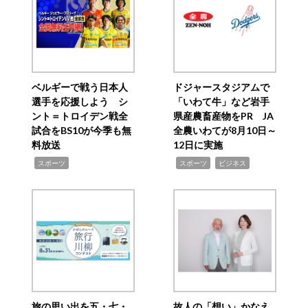
ベルギーで戦う日本人
ドジャースタジアムで
選手を応援しよう シ
「いわて牛」など岩手
ント＝トロイデン戦全
県産農畜産物をPR JA
試合をBS10が今季も無
全農いわてが8月10日～
料放送
12日に実施
,
,
,
スポーツ
スポーツ
ビジネス
旅の思い出を五・七・
故人の「想い」かなえ