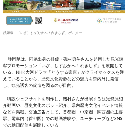
静岡県 「いざ、しずおかへ！れきしず」ポスター
静岡県は、同県出身の俳優・磯村勇斗さんを起用した観光誘
客プロモーション「いざ、しずおかへ！れきしず」を展開して
いる。NHK大河ドラマ「どうする家康」がクライマックスを迎
えていることから、歴史文化資源などの魅力を県内外に発信
し、観光誘客の促進を図るのが目的。
特設ウェブサイトを制作し、磯村さんが出演する観光資源紹
介動画や、歴史文化スポット紹介、県内歴史文化イベント情報
などを掲載。交通広告として、首都圏・中京圏・関西圏の主要
駅、電車内（首都圏）での動画放映や、ユーチューブなどSNS
での動画配信も展開している。