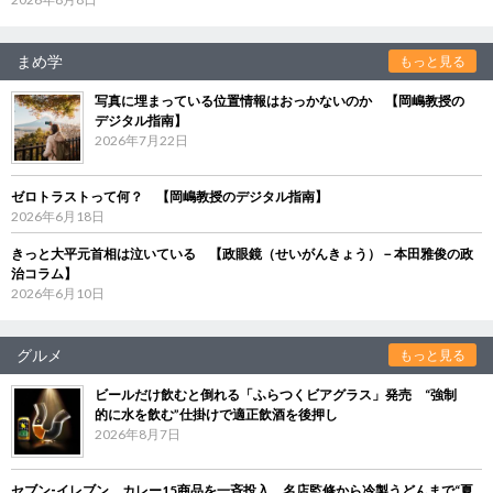
まめ学
もっと見る
写真に埋まっている位置情報はおっかないのか 【岡嶋教授の
デジタル指南】
2026年7月22日
ゼロトラストって何？ 【岡嶋教授のデジタル指南】
2026年6月18日
きっと大平元首相は泣いている 【政眼鏡（せいがんきょう）－本田雅俊の政
治コラム】
2026年6月10日
グルメ
もっと見る
ビールだけ飲むと倒れる「ふらつくビアグラス」発売 “強制
的に水を飲む”仕掛けで適正飲酒を後押し
2026年8月7日
セブン‐イレブン、カレー15商品を一斉投入 名店監修から冷製うどんまで“夏