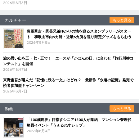
2026年8月3日
カルチャー
もっと見る
豊臣秀吉・秀長兄弟ゆかりの地を巡るスタンプラリーがスター
ト 和歌山市内5カ所・近畿6カ所を巡り限定グッズをもらおう
2026年8月8日
旅の思い出を五・七・五で！ エースが「かばんの日」に合わせ「旅行川柳コ
ンテスト」を開催
2026年8月7日
東野圭吾が選んだ「記憶に残る一文」はどれ？ 最新作『永遠の記憶』発売で
読者参加型キャンペーン
2026年8月7日
動画
もっと見る
「100歳現役」目指すシニア1500人が集結 マンション管理代
務員イベント「うぇるねすシップ」
2026年8月4日