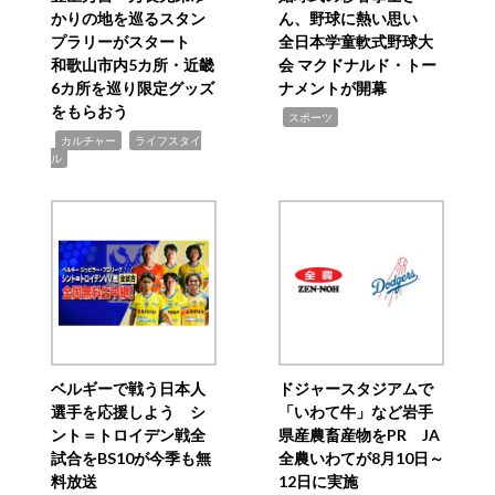
かりの地を巡るスタン
ん、野球に熱い思い
プラリーがスタート
全日本学童軟式野球大
和歌山市内5カ所・近畿
会 マクドナルド・トー
6カ所を巡り限定グッズ
ナメントが開幕
をもらおう
,
スポーツ
,
,
カルチャー
ライフスタイ
ル
ベルギーで戦う日本人
ドジャースタジアムで
選手を応援しよう シ
「いわて牛」など岩手
ント＝トロイデン戦全
県産農畜産物をPR JA
試合をBS10が今季も無
全農いわてが8月10日～
料放送
12日に実施