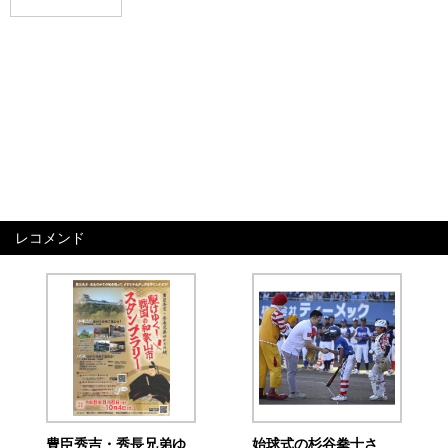
レコメンド
豊臣秀吉・秀長兄弟ゆ
始球式の杉谷拳士さ