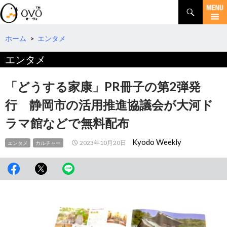
検
索
コ
ン
テ
ホーム
>
エンタメ
ン
エンタメ
ツ
へ
移
「どうする家康」PR冊子の第2弾発
動
行 静岡市の活用推進協議会が大河ド
ラマ館などで無料配布
Kyodo Weekly
2023年10月20日
エンタメ
カルチャー