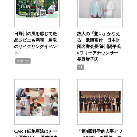
日野川の風を感じて絶
故人の「想い」かなえ
品ジビエも満喫 鳥取
る 遺贈寄付 日本財
のサイクリングイベン
団名誉会長 笹川陽平氏
ト
×フリーアナウンサー
長野智子氏
,
スポーツ
PR
CAR T細胞療法はチー
「第4回科学的人事アワ