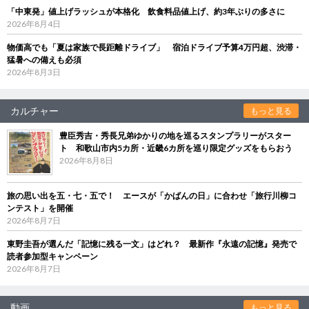
「中東発」値上げラッシュが本格化 飲食料品値上げ、約3年ぶりの多さに
2026年8月4日
物価高でも「夏は家族で長距離ドライブ」 宿泊ドライブ予算4万円超、渋滞・
猛暑への備えも必須
2026年8月3日
カルチャー
もっと見る
豊臣秀吉・秀長兄弟ゆかりの地を巡るスタンプラリーがスター
ト 和歌山市内5カ所・近畿6カ所を巡り限定グッズをもらおう
2026年8月8日
旅の思い出を五・七・五で！ エースが「かばんの日」に合わせ「旅行川柳コ
ンテスト」を開催
2026年8月7日
東野圭吾が選んだ「記憶に残る一文」はどれ？ 最新作『永遠の記憶』発売で
読者参加型キャンペーン
2026年8月7日
動画
もっと見る