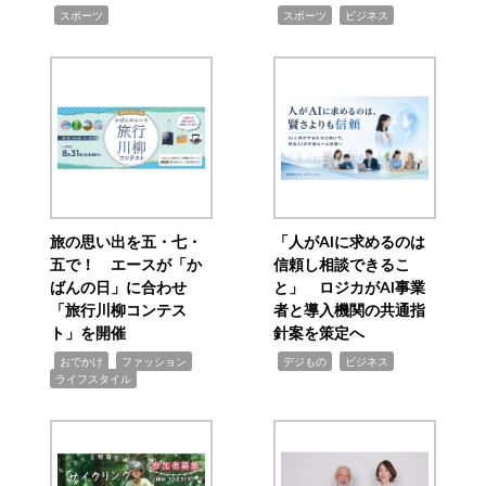
,
,
,
スポーツ
スポーツ
ビジネス
旅の思い出を五・七・
「人がAIに求めるのは
五で！ エースが「か
信頼し相談できるこ
ばんの日」に合わせ
と」 ロジカがAI事業
「旅行川柳コンテス
者と導入機関の共通指
ト」を開催
針案を策定へ
,
,
,
,
,
おでかけ
ファッション
デジもの
ビジネス
ライフスタイル