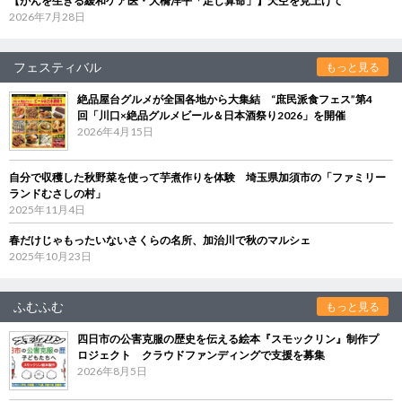
【がんを生きる緩和ケア医・大橋洋平「足し算命」】天空を見上げて
2026年7月28日
フェスティバル
もっと見る
絶品屋台グルメが全国各地から大集結 “庶民派食フェス”第4
回「川口×絶品グルメビール＆日本酒祭り2026」を開催
2026年4月15日
自分で収穫した秋野菜を使って芋煮作りを体験 埼玉県加須市の「ファミリー
ランドむさしの村」
2025年11月4日
春だけじゃもったいないさくらの名所、加治川で秋のマルシェ
2025年10月23日
ふむふむ
もっと見る
四日市の公害克服の歴史を伝える絵本『スモックリン』制作プ
ロジェクト クラウドファンディングで支援を募集
2026年8月5日