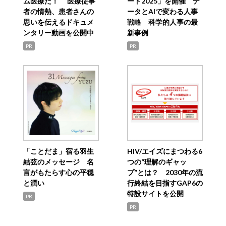
ム医療だ！ 医療従事
ード2025」を開催 デ
者の情熱、患者さんの
ータとAIで変わる人事
思いを伝えるドキュメ
戦略 科学的人事の最
ンタリー動画を公開中
新事例
PR
PR
「ことだま」宿る羽生
HIV/エイズにまつわる6
結弦のメッセージ 名
つの“理解のギャッ
言がもたらす心の平穏
プ”とは？ 2030年の流
と潤い
行終結を目指すGAP6の
特設サイトを公開
PR
PR