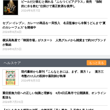
ビールだけ飲むと倒れる「ふらつくビアグラス」発売 “強制
的に水を飲む”仕掛けで適正飲酒を後押し
2026年8月7日
セブン‐イレブン、カレー15商品を一斉投入 名店監修から冷製うどんまで“夏
のカレーフェス”を開催中
2026年8月6日
横浜高島屋で「韓国市場」がスタート 人気グルメから雑貨まで約30ブランド
が集結
2026年8月5日
ヘルスケア
もっと見る
現代書林から新刊『こんなときには、まず、漢方！』 漢方三
考塾の15人の医師や薬剤師が執筆
2026年8月5日
重症筋無力症への正しい知識と理解を 8月8日広島市で公開講座、オンライン
配信も
2026年7月31日