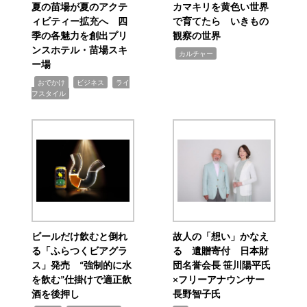
夏の苗場が夏のアクテ
カマキリを黄色い世界
ィビティー拡充へ 四
で育てたら いきもの
季の各魅力を創出プリ
観察の世界
ンスホテル・苗場スキ
,
カルチャー
ー場
,
,
,
おでかけ
ビジネス
ライ
フスタイル
ビールだけ飲むと倒れ
故人の「想い」かなえ
る「ふらつくビアグラ
る 遺贈寄付 日本財
ス」発売 “強制的に水
団名誉会長 笹川陽平氏
を飲む”仕掛けで適正飲
×フリーアナウンサー
酒を後押し
長野智子氏