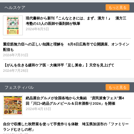
ヘルスケア
もっと見る
現代書林から新刊『こんなときには、まず、漢方！』 漢方三
考塾の15人の医師や薬剤師が執筆
2026年8月5日
重症筋無力症への正しい知識と理解を 8月8日広島市で公開講座、オンライン
配信も
2026年7月31日
【がんを生きる緩和ケア医・大橋洋平「足し算命」】天空を見上げて
2026年7月28日
フェスティバル
もっと見る
絶品屋台グルメが全国各地から大集結 “庶民派食フェス”第4
回「川口×絶品グルメビール＆日本酒祭り2026」を開催
2026年4月15日
自分で収穫した秋野菜を使って芋煮作りを体験 埼玉県加須市の「ファミリー
ランドむさしの村」