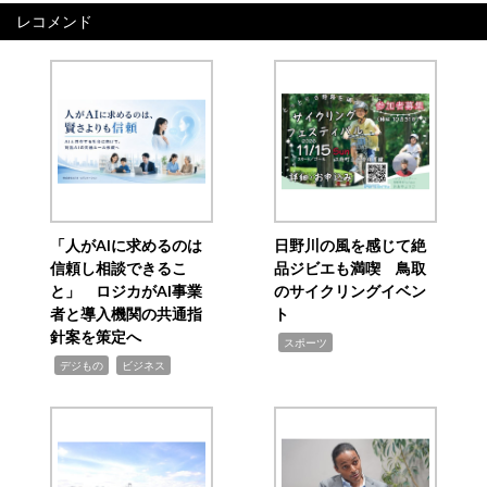
レコメンド
「人がAIに求めるのは
日野川の風を感じて絶
信頼し相談できるこ
品ジビエも満喫 鳥取
と」 ロジカがAI事業
のサイクリングイベン
者と導入機関の共通指
ト
針案を策定へ
,
スポーツ
,
,
デジもの
ビジネス