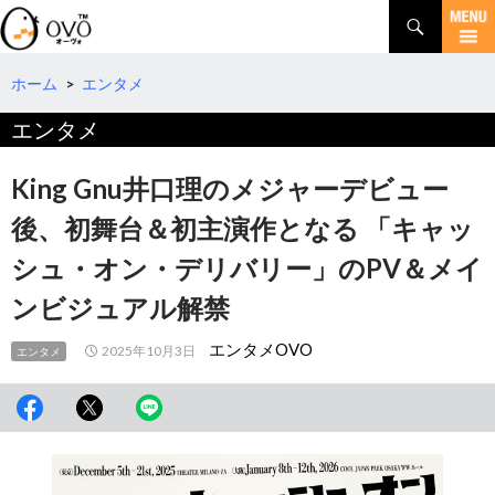
検
索
コ
ン
テ
ホーム
>
エンタメ
ン
エンタメ
ツ
へ
移
King Gnu井口理のメジャーデビュー
動
後、初舞台＆初主演作となる 「キャッ
シュ・オン・デリバリー」のPV＆メイ
ンビジュアル解禁
エンタメOVO
2025年10月3日
エンタメ