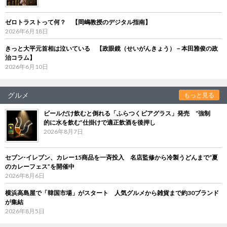
ゼロトラストって何？ 【岡嶋教授のデジタル指南】
2026年6月18日
きっと大平元首相は泣いている 【政眼鏡（せいがんきょう）－本田雅俊の政
治コラム】
2026年6月10日
グルメ
もっと見る
ビールだけ飲むと倒れる「ふらつくビアグラス」発売 “強制
的に水を飲む”仕掛けで適正飲酒を後押し
2026年8月7日
セブン‐イレブン、カレー15商品を一斉投入 名店監修から冷製うどんまで“夏
のカレーフェス”を開催中
2026年8月6日
横浜高島屋で「韓国市場」がスタート 人気グルメから雑貨まで約30ブランド
が集結
2026年8月5日