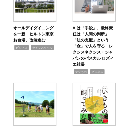
オールデイダイニング
AIは「手段」、最終責
を一新 ヒルトン東京
任は「人間の判断」
お台場、改装進む
「法の支配」という
「傘」で人を守る レ
,
,
ビジネス
ライフスタイル
クシスネクシス・ジャ
パンのパスカル ロズィ
エ社長
,
,
デジもの
ビジネス