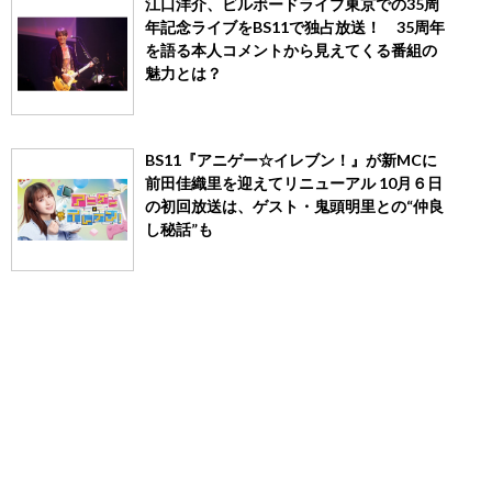
江口洋介、ビルボードライブ東京での35周
年記念ライブをBS11で独占放送！ 35周年
を語る本人コメントから見えてくる番組の
魅力とは？
BS11『アニゲー☆イレブン！』が新MCに
前田佳織里を迎えてリニューアル 10月６日
の初回放送は、ゲスト・鬼頭明里との“仲良
し秘話”も