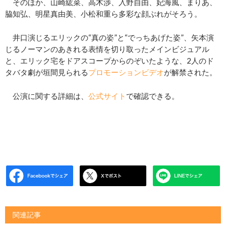
そのほか、山崎紘菜、高木渉、入野自由、妃海風、まりあ、
脇知弘、明星真由美、小松和重ら多彩な顔ぶれがそろう。
井口演じるエリックの“真の姿”と“でっちあげた姿”、矢本演
じるノーマンのあきれる表情を切り取ったメインビジュアル
と、エリック宅をドアスコープからのぞいたような、2人のド
タバタ劇が垣間見られる
プロモーションビデオ
が解禁された。
公演に関する詳細は、
公式サイト
で確認できる。
関連記事