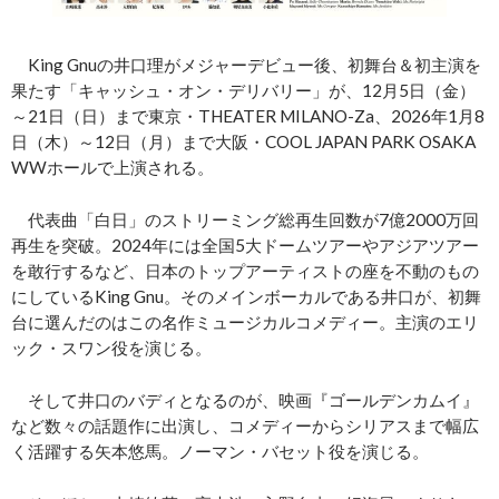
King Gnuの井口理がメジャーデビュー後、初舞台＆初主演を
果たす「キャッシュ・オン・デリバリー」が、12月5日（金）
～21日（日）まで東京・THEATER MILANO-Za、2026年1月8
日（木）～12日（月）まで大阪・COOL JAPAN PARK OSAKA
WWホールで上演される。
代表曲「白日」のストリーミング総再生回数が7億2000万回
再生を突破。2024年には全国5大ドームツアーやアジアツアー
を敢行するなど、日本のトップアーティストの座を不動のもの
にしているKing Gnu。そのメインボーカルである井口が、初舞
台に選んだのはこの名作ミュージカルコメディー。主演のエリ
ック・スワン役を演じる。
そして井口のバディとなるのが、映画『ゴールデンカムイ』
など数々の話題作に出演し、コメディーからシリアスまで幅広
く活躍する矢本悠馬。ノーマン・バセット役を演じる。