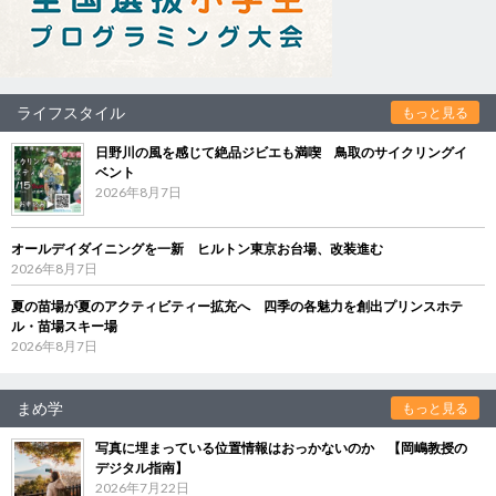
ライフスタイル
もっと見る
日野川の風を感じて絶品ジビエも満喫 鳥取のサイクリングイ
ベント
2026年8月7日
オールデイダイニングを一新 ヒルトン東京お台場、改装進む
2026年8月7日
夏の苗場が夏のアクティビティー拡充へ 四季の各魅力を創出プリンスホテ
ル・苗場スキー場
2026年8月7日
まめ学
もっと見る
写真に埋まっている位置情報はおっかないのか 【岡嶋教授の
デジタル指南】
2026年7月22日