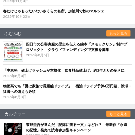
2025年11月4日
春だけじゃもったいないさくらの名所、加治川で秋のマルシェ
2025年10月23日
ふむふむ
もっと見る
四日市の公害克服の歴史を伝える絵本『スモックリン』制作プ
ロジェクト クラウドファンディングで支援を募集
2026年8月5日
「中東発」値上げラッシュが本格化 飲食料品値上げ、約3年ぶりの多さに
2026年8月4日
物価高でも「夏は家族で長距離ドライブ」 宿泊ドライブ予算4万円超、渋滞・
猛暑への備えも必須
2026年8月3日
カルチャー
もっと見る
東野圭吾が選んだ「記憶に残る一文」はどれ？ 最新作『永遠
の記憶』発売で読者参加型キャンペーン