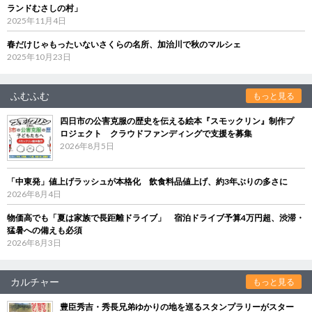
ランドむさしの村」
2025年11月4日
春だけじゃもったいないさくらの名所、加治川で秋のマルシェ
2025年10月23日
ふむふむ
もっと見る
四日市の公害克服の歴史を伝える絵本『スモックリン』制作プ
ロジェクト クラウドファンディングで支援を募集
2026年8月5日
「中東発」値上げラッシュが本格化 飲食料品値上げ、約3年ぶりの多さに
2026年8月4日
物価高でも「夏は家族で長距離ドライブ」 宿泊ドライブ予算4万円超、渋滞・
猛暑への備えも必須
2026年8月3日
カルチャー
もっと見る
豊臣秀吉・秀長兄弟ゆかりの地を巡るスタンプラリーがスター