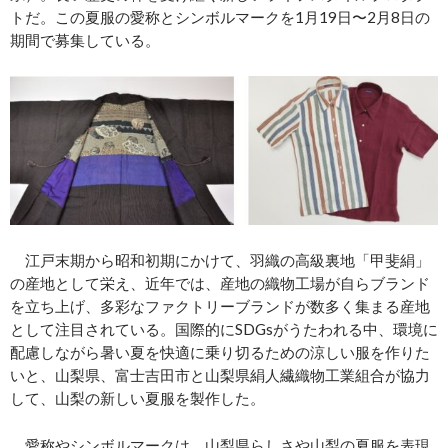
トだ。この夏服の愛称とシンボルマークを1月19日〜2月8日の
期間で募集している。
江戸末期から昭和初期にかけて、羽織の高級裏地「甲斐絹」
の産地として栄え、近年では、産地の織物工場が自らブランド
を立ち上げ、多彩なファクトリーブランドが数多く集まる産地
として注目されている。国際的にSDGsがうたわれる中、環境に
配慮しながら暑い夏を快適に乗り切るための涼しい服を作りた
いと、山梨県、富士吉田市と山梨県絹人繊織物工業組合が協力
して、山梨の新しい夏服を製作した。
愛称やシンボルマークは、山梨県らしさや山梨の夏服を表現