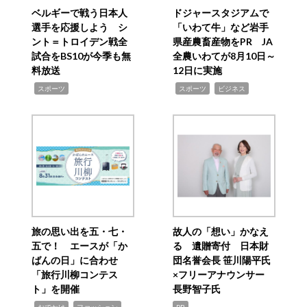
ベルギーで戦う日本人
ドジャースタジアムで
選手を応援しよう シ
「いわて牛」など岩手
ント＝トロイデン戦全
県産農畜産物をPR JA
試合をBS10が今季も無
全農いわてが8月10日～
料放送
12日に実施
,
,
,
スポーツ
スポーツ
ビジネス
旅の思い出を五・七・
故人の「想い」かなえ
五で！ エースが「か
る 遺贈寄付 日本財
ばんの日」に合わせ
団名誉会長 笹川陽平氏
「旅行川柳コンテス
×フリーアナウンサー
ト」を開催
長野智子氏
,
,
,