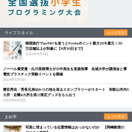
ライフスタイル
もっと見る
韓国旅行でau PAYを使うとPontaポイント最大20％還元！30
万店舗以上が対象に【9月30日まで】
2026年8月8日
ノーベル賞受賞・白川英樹博士が小中高生を直接指導 名城大学が講演会と導
電性プラスチック実験イベントを開催
2026年8月8日
豊臣秀吉・秀長兄弟ゆかりの地を巡るスタンプラリーがスタート 和歌山市内5
カ所・近畿6カ所を巡り限定グッズをもらおう
2026年8月8日
まめ学
もっと見る
写真に埋まっている位置情報はおっかないのか 【岡嶋教授の