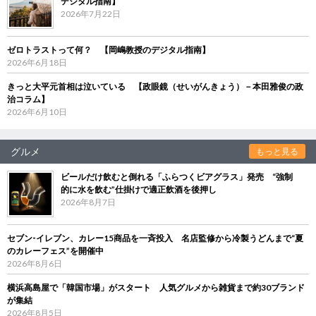
デジタル指南】
2026年7月22日
ゼロトラストって何？ 【岡嶋教授のデジタル指南】
2026年6月18日
きっと大平元首相は泣いている 【政眼鏡（せいがんきょう）－本田雅俊の政
治コラム】
2026年6月10日
グルメ
もっと見る
ビールだけ飲むと倒れる「ふらつくビアグラス」発売 “強制
的に水を飲む”仕掛けで適正飲酒を後押し
2026年8月7日
セブン‐イレブン、カレー15商品を一斉投入 名店監修から冷製うどんまで“夏
のカレーフェス”を開催中
2026年8月6日
横浜高島屋で「韓国市場」がスタート 人気グルメから雑貨まで約30ブランド
が集結
2026年8月5日