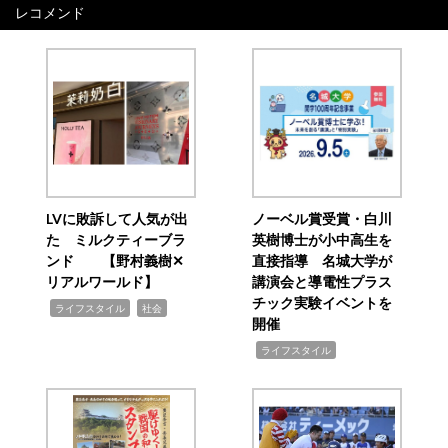
レコメンド
LVに敗訴して人気が出
ノーベル賞受賞・白川
た ミルクティーブラ
英樹博士が小中高生を
ンド 【野村義樹✕
直接指導 名城大学が
リアルワールド】
講演会と導電性プラス
チック実験イベントを
,
,
ライフスタイル
社会
開催
,
ライフスタイル