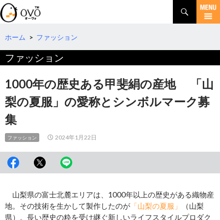
検
索
コ
ン
テ
ホーム
>
ファッション
ン
ファッション
ツ
へ
移
1000年の歴史ある甲斐絹の産地 「山
動
梨の夏服」の愛称とシンボルマーク募
集
2024年1月22日
ファッション
山梨県の富士北麓エリアは、1000年以上の歴史がある織物産
地。その技術を生かして製作したのが
「山梨の夏服」
（山梨
県）。長い歴史の粋を受け継ぐ新しいライフスタイルプロダク