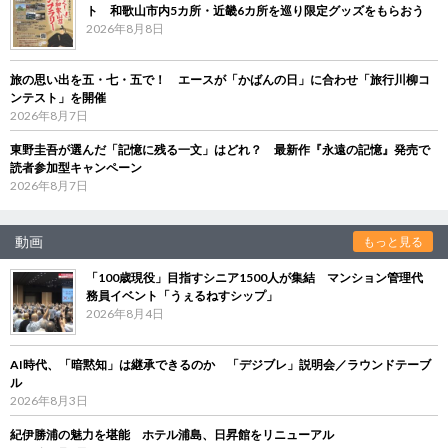
ト 和歌山市内5カ所・近畿6カ所を巡り限定グッズをもらおう
2026年8月8日
旅の思い出を五・七・五で！ エースが「かばんの日」に合わせ「旅行川柳コ
ンテスト」を開催
2026年8月7日
東野圭吾が選んだ「記憶に残る一文」はどれ？ 最新作『永遠の記憶』発売で
読者参加型キャンペーン
2026年8月7日
動画
もっと見る
「100歳現役」目指すシニア1500人が集結 マンション管理代
務員イベント「うぇるねすシップ」
2026年8月4日
AI時代、「暗黙知」は継承できるのか 「デジブレ」説明会／ラウンドテーブ
ル
2026年8月3日
紀伊勝浦の魅力を堪能 ホテル浦島、日昇館をリニューアル