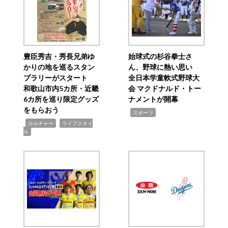
豊臣秀吉・秀長兄弟ゆ
始球式の杉谷拳士さ
かりの地を巡るスタン
ん、野球に熱い思い
プラリーがスタート
全日本学童軟式野球大
和歌山市内5カ所・近畿
会 マクドナルド・トー
6カ所を巡り限定グッズ
ナメントが開幕
をもらおう
,
スポーツ
,
,
カルチャー
ライフスタイ
ル