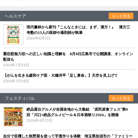
ヘルスケア
もっと見る
現代書林から新刊『こんなときには、まず、漢方！』 漢方三
考塾の15人の医師や薬剤師が執筆
2026年8月5日
重症筋無力症への正しい知識と理解を 8月8日広島市で公開講座、オンライン
配信も
2026年7月31日
【がんを生きる緩和ケア医・大橋洋平「足し算命」】天空を見上げて
2026年7月28日
フェスティバル
もっと見る
絶品屋台グルメが全国各地から大集結 “庶民派食フェス”第4
回「川口×絶品グルメビール＆日本酒祭り2026」を開催
2026年4月15日
自分で収穫した秋野菜を使って芋煮作りを体験 埼玉県加須市の「ファミリー