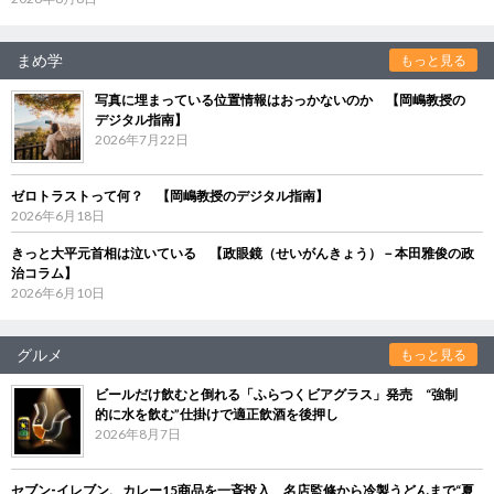
まめ学
もっと見る
写真に埋まっている位置情報はおっかないのか 【岡嶋教授の
デジタル指南】
2026年7月22日
ゼロトラストって何？ 【岡嶋教授のデジタル指南】
2026年6月18日
きっと大平元首相は泣いている 【政眼鏡（せいがんきょう）－本田雅俊の政
治コラム】
2026年6月10日
グルメ
もっと見る
ビールだけ飲むと倒れる「ふらつくビアグラス」発売 “強制
的に水を飲む”仕掛けで適正飲酒を後押し
2026年8月7日
セブン‐イレブン、カレー15商品を一斉投入 名店監修から冷製うどんまで“夏