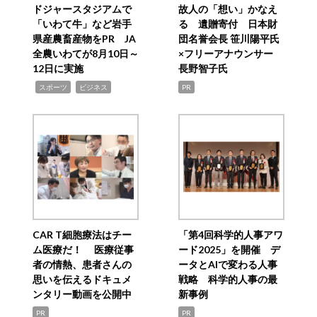
ドジャースタジアムで
故人の「想い」かなえ
「いわて牛」など岩手
る 遺贈寄付 日本財
県産農畜産物をPR JA
団名誉会長 笹川陽平氏
全農いわてが8月10日～
×フリーアナウンサー
12日に実施
長野智子氏
,
,
スポーツ
ビジネス
PR
CAR T細胞療法はチー
「第4回科学的人事アワ
ム医療だ！ 医療従事
ード2025」を開催 デ
者の情熱、患者さんの
ータとAIで変わる人事
思いを伝えるドキュメ
戦略 科学的人事の最
ンタリー動画を公開中
新事例
PR
PR