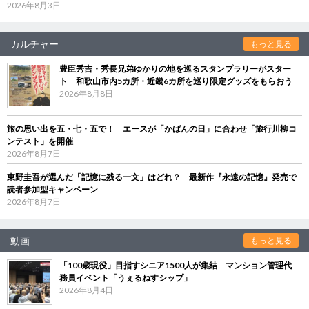
2026年8月3日
カルチャー
もっと見る
豊臣秀吉・秀長兄弟ゆかりの地を巡るスタンプラリーがスター
ト 和歌山市内5カ所・近畿6カ所を巡り限定グッズをもらおう
2026年8月8日
旅の思い出を五・七・五で！ エースが「かばんの日」に合わせ「旅行川柳コ
ンテスト」を開催
2026年8月7日
東野圭吾が選んだ「記憶に残る一文」はどれ？ 最新作『永遠の記憶』発売で
読者参加型キャンペーン
2026年8月7日
動画
もっと見る
「100歳現役」目指すシニア1500人が集結 マンション管理代
務員イベント「うぇるねすシップ」
2026年8月4日