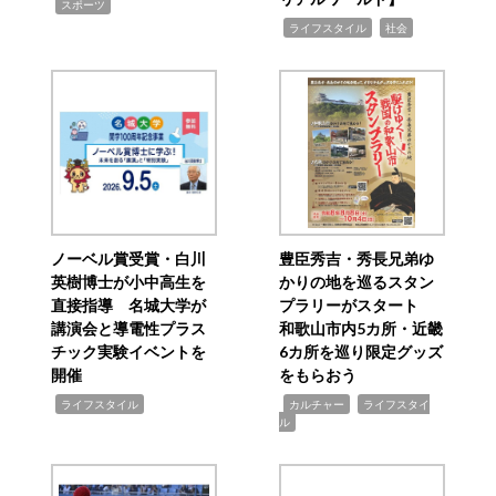
,
スポーツ
,
,
ライフスタイル
社会
ノーベル賞受賞・白川
豊臣秀吉・秀長兄弟ゆ
英樹博士が小中高生を
かりの地を巡るスタン
直接指導 名城大学が
プラリーがスタート
講演会と導電性プラス
和歌山市内5カ所・近畿
チック実験イベントを
6カ所を巡り限定グッズ
開催
をもらおう
,
,
,
ライフスタイル
カルチャー
ライフスタイ
ル