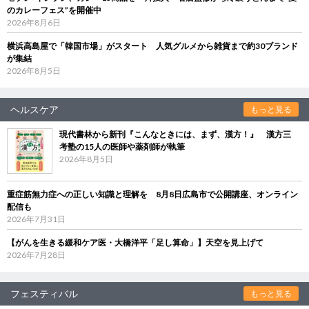
のカレーフェス”を開催中
2026年8月6日
横浜高島屋で「韓国市場」がスタート 人気グルメから雑貨まで約30ブランド
が集結
2026年8月5日
ヘルスケア
もっと見る
現代書林から新刊『こんなときには、まず、漢方！』 漢方三
考塾の15人の医師や薬剤師が執筆
2026年8月5日
重症筋無力症への正しい知識と理解を 8月8日広島市で公開講座、オンライン
配信も
2026年7月31日
【がんを生きる緩和ケア医・大橋洋平「足し算命」】天空を見上げて
2026年7月28日
フェスティバル
もっと見る