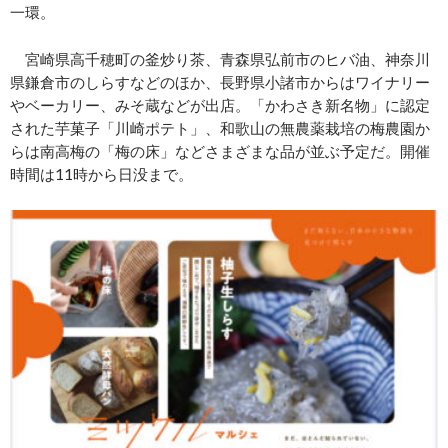
一環。
宮崎県高千穂町の釜炒り茶、青森県弘前市のヒバ油、神奈川
県鎌倉市のしらすなどのほか、長野県小諸市からはワイナリー
やベーカリー、みそ蔵などが出店。「かわさき新名物」に認定
された芋菓子「川崎ポテト」、和歌山の無農薬栽培の梅農園か
らは南高梅の「梅の床」などさまざまな品が並ぶ予定だ。開催
時間は11時から日没まで。