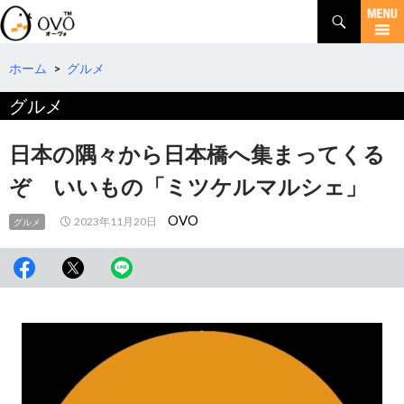
検
索
コ
ン
テ
ホーム
>
グルメ
ン
グルメ
ツ
へ
移
日本の隅々から日本橋へ集まってくる
動
ぞ いいもの「ミツケルマルシェ」
OVO
2023年11月20日
グルメ