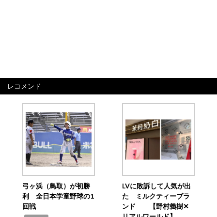
レコメンド
弓ヶ浜（鳥取）が初勝
LVに敗訴して人気が出
利 全日本学童野球の1
た ミルクティーブラ
回戦
ンド 【野村義樹✕
リアルワールド】