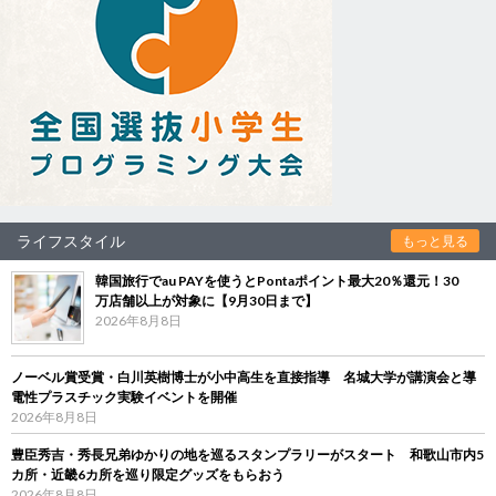
ライフスタイル
もっと見る
韓国旅行でau PAYを使うとPontaポイント最大20％還元！30
万店舗以上が対象に【9月30日まで】
2026年8月8日
ノーベル賞受賞・白川英樹博士が小中高生を直接指導 名城大学が講演会と導
電性プラスチック実験イベントを開催
2026年8月8日
豊臣秀吉・秀長兄弟ゆかりの地を巡るスタンプラリーがスタート 和歌山市内5
カ所・近畿6カ所を巡り限定グッズをもらおう
2026年8月8日