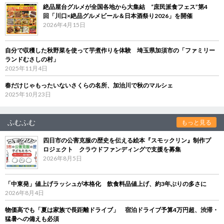
絶品屋台グルメが全国各地から大集結 “庶民派食フェス”第4
回「川口×絶品グルメビール＆日本酒祭り2026」を開催
2026年4月15日
自分で収穫した秋野菜を使って芋煮作りを体験 埼玉県加須市の「ファミリー
ランドむさしの村」
2025年11月4日
春だけじゃもったいないさくらの名所、加治川で秋のマルシェ
2025年10月23日
ふむふむ
もっと見る
四日市の公害克服の歴史を伝える絵本『スモックリン』制作プ
ロジェクト クラウドファンディングで支援を募集
2026年8月5日
「中東発」値上げラッシュが本格化 飲食料品値上げ、約3年ぶりの多さに
2026年8月4日
物価高でも「夏は家族で長距離ドライブ」 宿泊ドライブ予算4万円超、渋滞・
猛暑への備えも必須