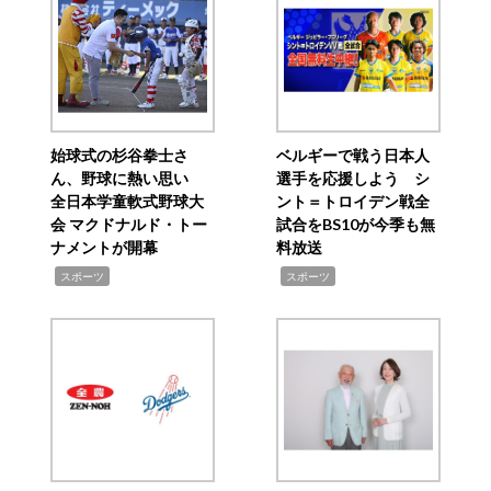
始球式の杉谷拳士さ
ベルギーで戦う日本人
ん、野球に熱い思い
選手を応援しよう シ
全日本学童軟式野球大
ント＝トロイデン戦全
会 マクドナルド・トー
試合をBS10が今季も無
ナメントが開幕
料放送
,
,
スポーツ
スポーツ