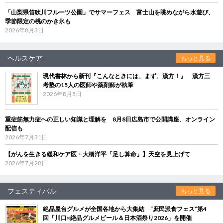
「山梨県笛吹川フルーツ公園」でサマーフェス 富士山を眺めながら水遊び、
季節限定の桃のかき氷も
2026年8月3日
ヘルスケア
もっと見る
現代書林から新刊『こんなときには、まず、漢方！』 漢方三
考塾の15人の医師や薬剤師が執筆
2026年8月5日
重症筋無力症への正しい知識と理解を 8月8日広島市で公開講座、オンライン
配信も
2026年7月31日
【がんを生きる緩和ケア医・大橋洋平「足し算命」】天空を見上げて
2026年7月28日
フェスティバル
もっと見る
絶品屋台グルメが全国各地から大集結 “庶民派食フェス”第4
回「川口×絶品グルメビール＆日本酒祭り2026」を開催