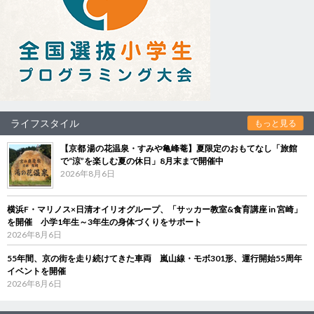
ライフスタイル
もっと見る
【京都 湯の花温泉・すみや亀峰菴】夏限定のおもてなし「旅館
で“涼”を楽しむ夏の休日」8月末まで開催中
2026年8月6日
横浜F・マリノス×日清オイリオグループ、「サッカー教室&食育講座 in 宮崎」
を開催 小学1年生～3年生の身体づくりをサポート
2026年8月6日
55年間、京の街を走り続けてきた車両 嵐山線・モボ301形、運行開始55周年
イベントを開催
2026年8月6日