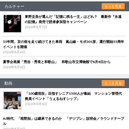
カルチャー
もっと見る
東野圭吾が選んだ「記憶に残る一文」はどれ？ 最新作『永遠
の記憶』発売で読者参加型キャンペーン
2026年8月7日
55年間、京の街を走り続けてきた車両 嵐山線・モボ301形、運行開始55周年
イベントを開催
2026年8月6日
夏季企画展「秀吉・秀長と和歌山」 和歌山市立博物館で8月8日から
2026年8月6日
動画
もっと見る
「100歳現役」目指すシニア1500人が集結 マンション管理代
務員イベント「うぇるねすシップ」
2026年8月4日
AI時代、「暗黙知」は継承できるのか 「デジブレ」説明会／ラウンドテーブ
ル
2026年8月3日