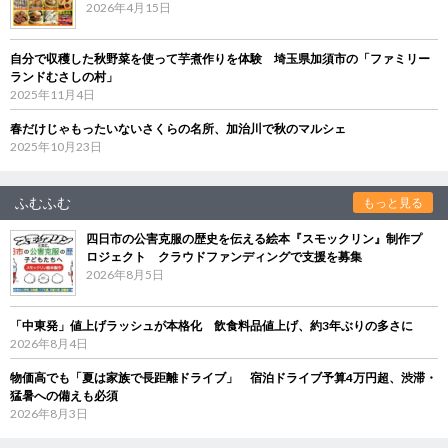
2026年4月15日
自分で収穫した秋野菜を使って芋煮作りを体験 埼玉県加須市の「ファミリー
ランドむさしの村」
2025年11月4日
春だけじゃもったいないさくらの名所、加治川で秋のマルシェ
2025年10月23日
ふむふむ
もっと見る
四日市の公害克服の歴史を伝える絵本『スモックリン』制作プ
ロジェクト クラウドファンディングで支援を募集
2026年8月5日
「中東発」値上げラッシュが本格化 飲食料品値上げ、約3年ぶりの多さに
2026年8月4日
物価高でも「夏は家族で長距離ドライブ」 宿泊ドライブ予算4万円超、渋滞・
猛暑への備えも必須
2026年8月3日