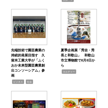
先端技術で園芸農業の
夏季企画展「秀吉・秀
持続的発展目指す 久
長と和歌山」 和歌山
留米工業大学が「ふく
市立博物館で8月8日か
おか未来型園芸農業創
ら
出コンソーシアム」参
,
カルチャー
画
,
,
ビジネス
社会