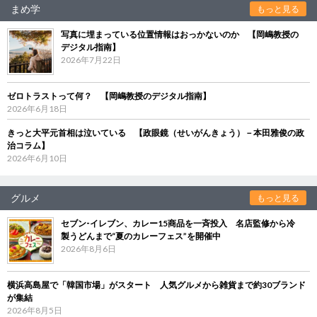
まめ学
もっと見る
写真に埋まっている位置情報はおっかないのか 【岡嶋教授の
デジタル指南】
2026年7月22日
ゼロトラストって何？ 【岡嶋教授のデジタル指南】
2026年6月18日
きっと大平元首相は泣いている 【政眼鏡（せいがんきょう）－本田雅俊の政
治コラム】
2026年6月10日
グルメ
もっと見る
セブン‐イレブン、カレー15商品を一斉投入 名店監修から冷
製うどんまで“夏のカレーフェス”を開催中
2026年8月6日
横浜高島屋で「韓国市場」がスタート 人気グルメから雑貨まで約30ブランド
が集結
2026年8月5日