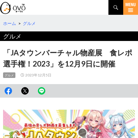
検
索
コ
ン
テ
ホーム
>
グルメ
ン
グルメ
ツ
へ
移
「JAタウンバーチャル物産展 食レポ
動
選手権！2023」を12月9日に開催
2023年12月5日
グルメ