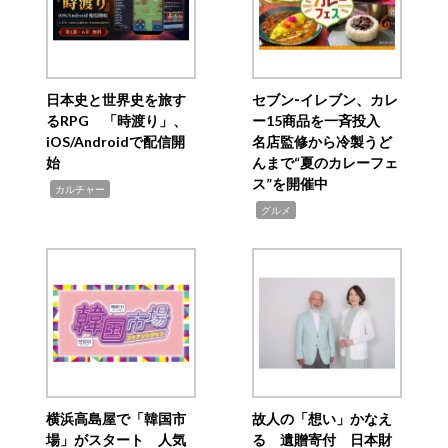
日本史と世界史を旅す
セブン‐イレブン、カレ
るRPG 「時渡り」、
ー15商品を一斉投入
iOS/Androidで配信開
名店監修から冷製うど
始
んまで“夏のカレーフェ
ス”を開催中
,
カルチャー
,
グルメ
横浜高島屋で「韓国市
故人の「想い」かなえ
場」がスタート 人気
る 遺贈寄付 日本財