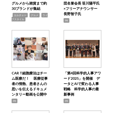
グルメから雑貨まで約
団名誉会長 笹川陽平氏
30ブランドが集結
×フリーアナウンサー
長野智子氏
,
,
,
カルチャー
グルメ
ライ
フスタイル
PR
CAR T細胞療法はチー
「第4回科学的人事アワ
ム医療だ！ 医療従事
ード2025」を開催 デ
者の情熱、患者さんの
ータとAIで変わる人事
思いを伝えるドキュメ
戦略 科学的人事の最
ンタリー動画を公開中
新事例
PR
PR