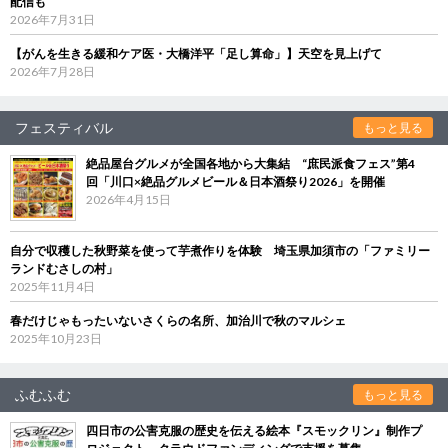
配信も
2026年7月31日
【がんを生きる緩和ケア医・大橋洋平「足し算命」】天空を見上げて
2026年7月28日
フェスティバル
もっと見る
絶品屋台グルメが全国各地から大集結 “庶民派食フェス”第4
回「川口×絶品グルメビール＆日本酒祭り2026」を開催
2026年4月15日
自分で収穫した秋野菜を使って芋煮作りを体験 埼玉県加須市の「ファミリー
ランドむさしの村」
2025年11月4日
春だけじゃもったいないさくらの名所、加治川で秋のマルシェ
2025年10月23日
ふむふむ
もっと見る
四日市の公害克服の歴史を伝える絵本『スモックリン』制作プ