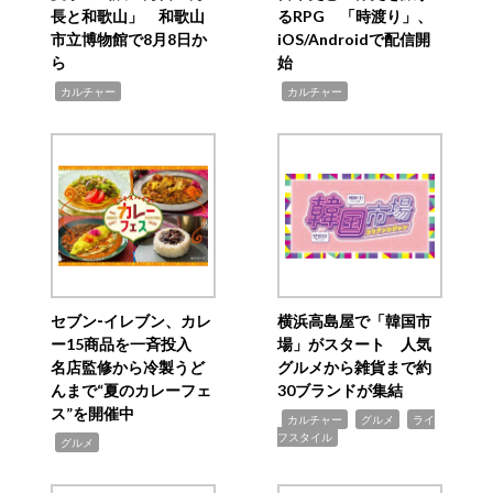
長と和歌山」 和歌山
るRPG 「時渡り」、
市立博物館で8月8日か
iOS/Androidで配信開
ら
始
,
,
カルチャー
カルチャー
セブン‐イレブン、カレ
横浜高島屋で「韓国市
ー15商品を一斉投入
場」がスタート 人気
名店監修から冷製うど
グルメから雑貨まで約
んまで“夏のカレーフェ
30ブランドが集結
ス”を開催中
,
,
,
カルチャー
グルメ
ライ
フスタイル
,
グルメ