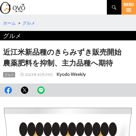
検
索
コ
ン
テ
ホーム
>
グルメ
ン
グルメ
ツ
へ
移
近江米新品種のきらみずき販売開始
動
農薬肥料を抑制、主力品種へ期待
Kyodo Weekly
2023年10月29日
グルメ