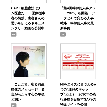
CAR T細胞療法はチー
「第4回科学的人事アワ
ム医療だ！ 医療従事
ード2025」を開催 デ
者の情熱、患者さんの
ータとAIで変わる人事
思いを伝えるドキュメ
戦略 科学的人事の最
ンタリー動画を公開中
新事例
PR
PR
「ことだま」宿る羽生
HIV/エイズにまつわる6
結弦のメッセージ 名
つの“理解のギャッ
言がもたらす心の平穏
プ”とは？ 2030年の流
と潤い
行終結を目指すGAP6の
特設サイトを公開
PR