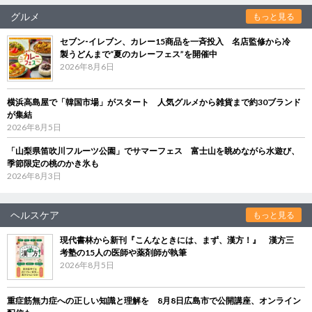
グルメ
もっと見る
セブン‐イレブン、カレー15商品を一斉投入 名店監修から冷
製うどんまで“夏のカレーフェス”を開催中
2026年8月6日
横浜高島屋で「韓国市場」がスタート 人気グルメから雑貨まで約30ブランド
が集結
2026年8月5日
「山梨県笛吹川フルーツ公園」でサマーフェス 富士山を眺めながら水遊び、
季節限定の桃のかき氷も
2026年8月3日
ヘルスケア
もっと見る
現代書林から新刊『こんなときには、まず、漢方！』 漢方三
考塾の15人の医師や薬剤師が執筆
2026年8月5日
重症筋無力症への正しい知識と理解を 8月8日広島市で公開講座、オンライン