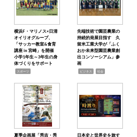
横浜F・マリノス×日清
先端技術で園芸農業の
オイリオグループ、
持続的発展目指す 久
「サッカー教室&食育
留米工業大学が「ふく
講座 in 宮崎」を開催
おか未来型園芸農業創
小学1年生～3年生の身
出コンソーシアム」参
体づくりをサポート
画
,
,
,
スポーツ
ビジネス
社会
夏季企画展「秀吉・秀
日本史と世界史を旅す