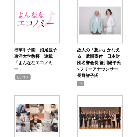
行革甲子園 沼尾波子
故人の「想い」かなえ
東洋大学教授 連載
る 遺贈寄付 日本財
「よんななエコノミ
団名誉会長 笹川陽平氏
ー」
×フリーアナウンサー
長野智子氏
,
ビジネス
PR