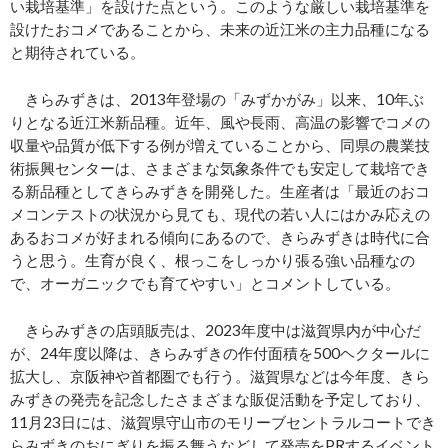
い栽培基準」を設けた点という。このような厳しい栽培基準を
設けたおコメであることから、未来の近江米の主力品種になる
と期待されている。
きらみずきは、2013年登場の「みずかがみ」以来、10年ぶ
りとなる近江米新品種。近年、風や長雨、高温の影響でコメの
収量や品質が低下する例が増えていることから、同県の農業技
術振興センターは、さまざまな気象条件でも安定して栽培でき
る新品種としてきらみずきを開発した。生産者は「最近のおコ
メコンテストの状況から見ても、現代の若い人にはかみ応えの
あるおコメが好まれる傾向にあるので、きらみずきは時代に合
うと思う。生育が良く、根っこをしっかり張る強い品種なの
で、オーガニックでも育てやすい」とコメントしている。
きらみずきの店頭販売は、2023年度中は滋賀県内が中心だ
が、24年度以降は、きらみずきの作付面積を500ヘクタールに
拡大し、京阪神や首都圏でも行う。滋賀県などは今年度、きら
みずきの発売を記念したさまざまな販促活動を予定しており、
11月23日には、滋賀県守山市のモリーブセントラルコートでき
らみずきのおにぎりを振る舞うなどして発売をPRするイベント