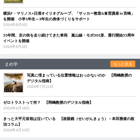
横浜F・マリノス×日清オイリオグループ、「サッカー教室&食育講座 in 宮崎」
を開催 小学1年生～3年生の身体づくりをサポート
2026年8月6日
55年間、京の街を走り続けてきた車両 嵐山線・モボ301形、運行開始55周年
イベントを開催
2026年8月6日
まめ学
もっと見る
写真に埋まっている位置情報はおっかないのか 【岡嶋教授の
デジタル指南】
2026年7月22日
ゼロトラストって何？ 【岡嶋教授のデジタル指南】
2026年6月18日
きっと大平元首相は泣いている 【政眼鏡（せいがんきょう）－本田雅俊の政
治コラム】
2026年6月10日