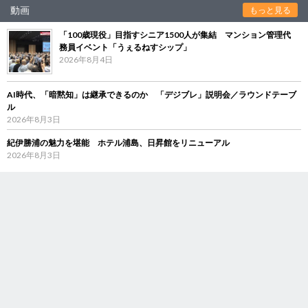
動画
もっと見る
「100歳現役」目指すシニア1500人が集結 マンション管理代
務員イベント「うぇるねすシップ」
2026年8月4日
AI時代、「暗黙知」は継承できるのか 「デジブレ」説明会／ラウンドテーブ
ル
2026年8月3日
紀伊勝浦の魅力を堪能 ホテル浦島、日昇館をリニューアル
2026年8月3日