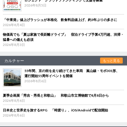
ロジェクト クラウドファンディングで支援を募集
2026年8月5日
「中東発」値上げラッシュが本格化 飲食料品値上げ、約3年ぶりの多さに
2026年8月4日
物価高でも「夏は家族で長距離ドライブ」 宿泊ドライブ予算4万円超、渋滞・
猛暑への備えも必須
2026年8月3日
カルチャー
もっと見る
55年間、京の街を走り続けてきた車両 嵐山線・モボ301形、
運行開始55周年イベントを開催
2026年8月6日
夏季企画展「秀吉・秀長と和歌山」 和歌山市立博物館で8月8日から
2026年8月6日
日本史と世界史を旅するRPG 「時渡り」、iOS/Androidで配信開始
2026年8月6日