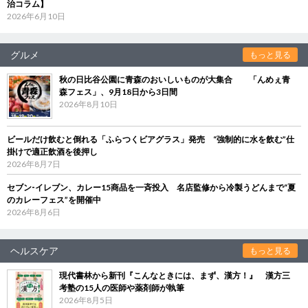
治コラム】
2026年6月10日
グルメ
もっと見る
秋の日比谷公園に青森のおいしいものが大集合 「んめぇ青
森フェス」、9月18日から3日間
2026年8月10日
ビールだけ飲むと倒れる「ふらつくビアグラス」発売 “強制的に水を飲む”仕
掛けで適正飲酒を後押し
2026年8月7日
セブン‐イレブン、カレー15商品を一斉投入 名店監修から冷製うどんまで“夏
のカレーフェス”を開催中
2026年8月6日
ヘルスケア
もっと見る
現代書林から新刊『こんなときには、まず、漢方！』 漢方三
考塾の15人の医師や薬剤師が執筆
2026年8月5日