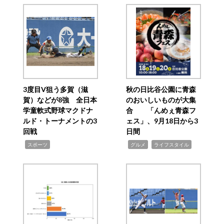
3度目V狙う多賀（滋
秋の日比谷公園に青森
賀）などが8強 全日本
のおいしいものが大集
学童軟式野球マクドナ
合 「んめぇ青森フ
ルド・トーナメントの3
ェス」、9月18日から3
回戦
日間
,
,
,
スポーツ
グルメ
ライフスタイル