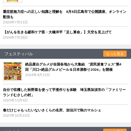
重症筋無力症への正しい知識と理解を 8月8日広島市で公開講座、オンライン
配信も
2026年7月31日
【がんを生きる緩和ケア医・大橋洋平「足し算命」】天空を見上げて
2026年7月28日
フェスティバル
もっと見る
絶品屋台グルメが全国各地から大集結 “庶民派食フェス”第4
回「川口×絶品グルメビール＆日本酒祭り2026」を開催
2026年4月15日
自分で収穫した秋野菜を使って芋煮作りを体験 埼玉県加須市の「ファミリー
ランドむさしの村」
2025年11月4日
春だけじゃもったいないさくらの名所、加治川で秋のマルシェ
2025年10月23日