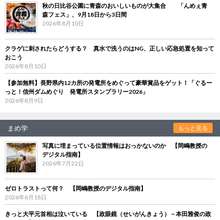
秋の日比谷公園に青森のおいしいものが大集合 「んめぇ青
森フェス」、9月18日から3日間
2026年8月10日
クラゲに刺されたらどうする？ 真水で洗うのはNG、正しい応急処置を知って
おこう
2026年8月10日
【参加無料】長野県内12カ所の発電所をめぐって豪華賞品をゲット！「ぐるー
っと！信州ダムめぐり 発電所スタンプラリー2026」
2026年8月9日
まめ学
もっと見る
写真に埋まっている位置情報はおっかないのか 【岡嶋教授の
デジタル指南】
2026年7月22日
ゼロトラストって何？ 【岡嶋教授のデジタル指南】
2026年6月18日
きっと大平元首相は泣いている 【政眼鏡（せいがんきょう）－本田雅俊の政