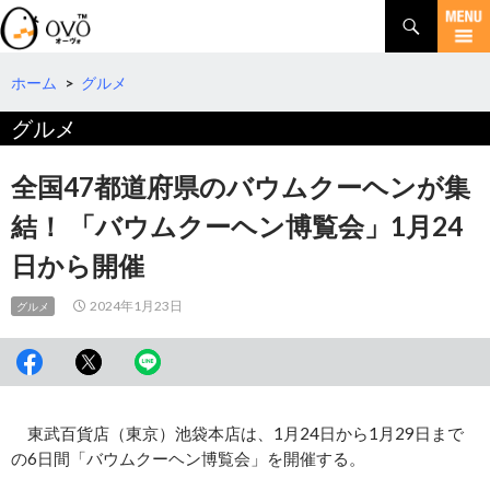
検
索
コ
ン
テ
ホーム
>
グルメ
ン
グルメ
ツ
へ
移
全国47都道府県のバウムクーヘンが集
動
結！ 「バウムクーヘン博覧会」1月24
日から開催
2024年1月23日
グルメ
東武百貨店（東京）池袋本店は、1月24日から1月29日まで
の6日間「バウムクーヘン博覧会」を開催する。