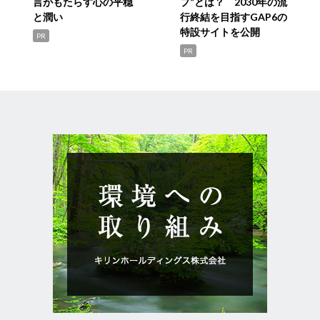
言がもたらす心の平穏
プ”とは？ 2030年の流
と潤い
行終結を目指すGAP6の
特設サイトを公開
PR
PR