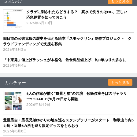
ふむふむ
もっと見る
クラゲに刺されたらどうする？ 真水で洗うのはNG、正しい
応急処置を知っておこう
2026年8月10日
四日市の公害克服の歴史を伝える絵本『スモックリン』制作プロジェクト ク
ラウドファンディングで支援を募集
2026年8月5日
「中東発」値上げラッシュが本格化 飲食料品値上げ、約3年ぶりの多さに
2026年8月4日
カルチャー
もっと見る
6人の作家が描く“風景と猫”の共演 歌舞伎座そばのギャラリ
ーYOHAKUで8月20日から開催
2026年8月9日
豊臣秀吉・秀長兄弟ゆかりの地を巡るスタンプラリーがスタート 和歌山市内5
カ所・近畿6カ所を巡り限定グッズをもらおう
2026年8月8日