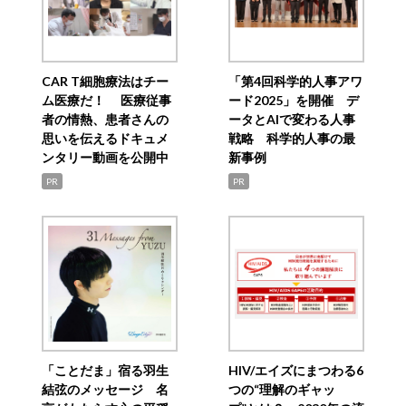
CAR T細胞療法はチー
「第4回科学的人事アワ
ム医療だ！ 医療従事
ード2025」を開催 デ
者の情熱、患者さんの
ータとAIで変わる人事
思いを伝えるドキュメ
戦略 科学的人事の最
ンタリー動画を公開中
新事例
PR
PR
「ことだま」宿る羽生
HIV/エイズにまつわる6
結弦のメッセージ 名
つの“理解のギャッ