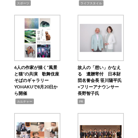
,
,
スポーツ
ライフスタイル
6人の作家が描く“風景
故人の「想い」かなえ
と猫”の共演 歌舞伎座
る 遺贈寄付 日本財
そばのギャラリー
団名誉会長 笹川陽平氏
YOHAKUで8月20日か
×フリーアナウンサー
ら開催
長野智子氏
,
カルチャー
PR