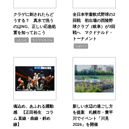
クラゲに刺されたらど
全日本学童軟式野球の2
うする？ 真水で洗う
回戦 初出場の西陵野
のはNG、正しい応急処
球クラブ（岐阜）が3回
置を知っておこう
戦へ マクドナルド・
トーナメント
,
,
ふむふむ
ライフスタイル
,
スポーツ
魂込め、あふれる躍動
新しい水辺の過ごし方
感 【正田裕生 コラ
を提案 札幌市・豊平
ム 直線・曲線・斜め
川でイベント「川見
線】
2026」を開催