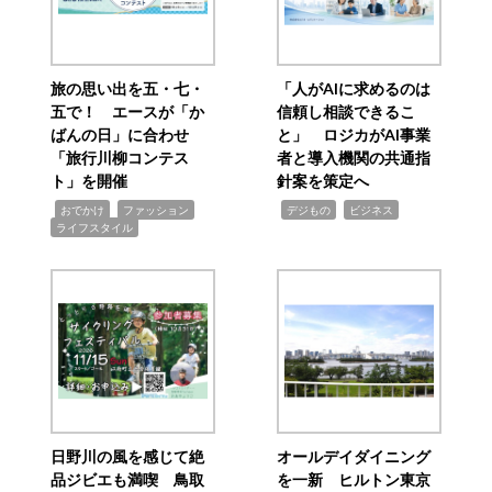
旅の思い出を五・七・
「人がAIに求めるのは
五で！ エースが「か
信頼し相談できるこ
ばんの日」に合わせ
と」 ロジカがAI事業
「旅行川柳コンテス
者と導入機関の共通指
ト」を開催
針案を策定へ
,
,
,
,
,
おでかけ
ファッション
デジもの
ビジネス
ライフスタイル
日野川の風を感じて絶
オールデイダイニング
品ジビエも満喫 鳥取
を一新 ヒルトン東京