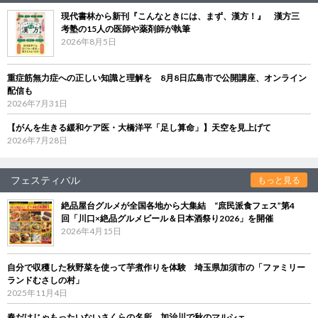
現代書林から新刊『こんなときには、まず、漢方！』 漢方三
考塾の15人の医師や薬剤師が執筆
2026年8月5日
重症筋無力症への正しい知識と理解を 8月8日広島市で公開講座、オンライン
配信も
2026年7月31日
【がんを生きる緩和ケア医・大橋洋平「足し算命」】天空を見上げて
2026年7月28日
フェスティバル
もっと見る
絶品屋台グルメが全国各地から大集結 “庶民派食フェス”第4
回「川口×絶品グルメビール＆日本酒祭り2026」を開催
2026年4月15日
自分で収穫した秋野菜を使って芋煮作りを体験 埼玉県加須市の「ファミリー
ランドむさしの村」
2025年11月4日
春だけじゃもったいないさくらの名所、加治川で秋のマルシェ