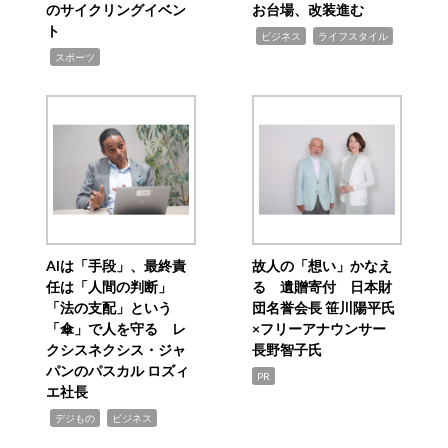
のサイクリングイベン
お台場、改装進む
ト
,
,
ビジネス
ライフスタイル
,
スポーツ
AIは「手段」、最終責
故人の「想い」かなえ
任は「人間の判断」
る 遺贈寄付 日本財
「法の支配」という
団名誉会長 笹川陽平氏
「傘」で人を守る レ
×フリーアナウンサー
クシスネクシス・ジャ
長野智子氏
パンのパスカル ロズィ
PR
エ社長
,
,
デジもの
ビジネス