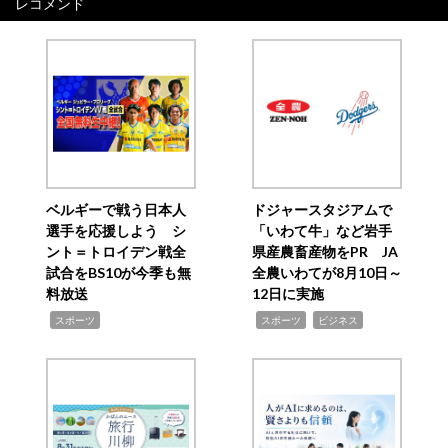
レコメンド
ベルギーで戦う日本人
ドジャースタジアムで
選手を応援しよう シ
「いわて牛」など岩手
ント＝トロイデン戦全
県産農畜産物をPR JA
試合をBS10が今季も無
全農いわてが8月10日～
料放送
12日に実施
,
,
,
スポーツ
スポーツ
ビジネス