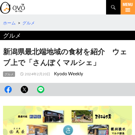
検
索
コ
ン
テ
ホーム
>
グルメ
ン
グルメ
ツ
へ
移
新潟県最北端地域の食材を紹介 ウェ
動
ブ上で「さんぽくマルシェ」
Kyodo Weekly
2024年2月20日
グルメ