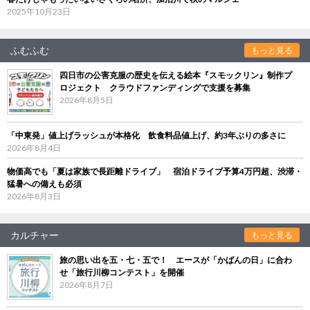
2025年10月23日
ふむふむ
もっと見る
四日市の公害克服の歴史を伝える絵本『スモックリン』制作プ
ロジェクト クラウドファンディングで支援を募集
2026年8月5日
「中東発」値上げラッシュが本格化 飲食料品値上げ、約3年ぶりの多さに
2026年8月4日
物価高でも「夏は家族で長距離ドライブ」 宿泊ドライブ予算4万円超、渋滞・
猛暑への備えも必須
2026年8月3日
カルチャー
もっと見る
旅の思い出を五・七・五で！ エースが「かばんの日」に合わ
せ「旅行川柳コンテスト」を開催
2026年8月7日