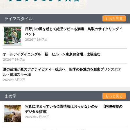
ライフスタイル
もっと見る
日野川の風を感じて絶品ジビエも満喫 鳥取のサイクリングイ
ベント
2026年8月7日
オールデイダイニングを一新 ヒルトン東京お台場、改装進む
2026年8月7日
夏の苗場が夏のアクティビティー拡充へ 四季の各魅力を創出プリンスホテ
ル・苗場スキー場
2026年8月7日
まめ学
もっと見る
写真に埋まっている位置情報はおっかないのか 【岡嶋教授の
デジタル指南】
2026年7月22日