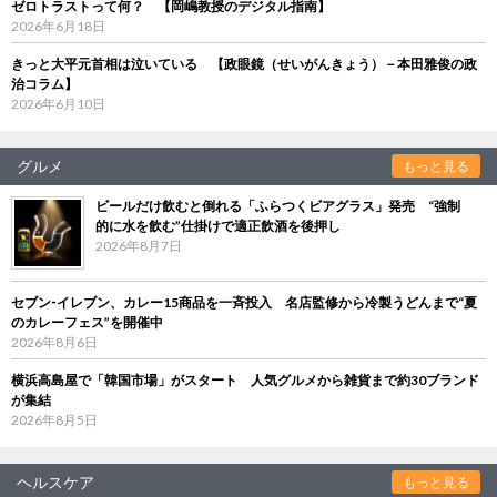
ゼロトラストって何？ 【岡嶋教授のデジタル指南】
2026年6月18日
きっと大平元首相は泣いている 【政眼鏡（せいがんきょう）－本田雅俊の政
治コラム】
2026年6月10日
グルメ
もっと見る
ビールだけ飲むと倒れる「ふらつくビアグラス」発売 “強制
的に水を飲む”仕掛けで適正飲酒を後押し
2026年8月7日
セブン‐イレブン、カレー15商品を一斉投入 名店監修から冷製うどんまで“夏
のカレーフェス”を開催中
2026年8月6日
横浜高島屋で「韓国市場」がスタート 人気グルメから雑貨まで約30ブランド
が集結
2026年8月5日
ヘルスケア
もっと見る