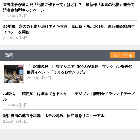
東野圭吾が選んだ「記憶に残る一文」はどれ？ 最新作『永遠の記憶』発売で
読者参加型キャンペーン
2026年8月7日
55年間、京の街を走り続けてきた車両 嵐山線・モボ301形、運行開始55周年
イベントを開催
2026年8月6日
動画
もっと見る
「100歳現役」目指すシニア1500人が集結 マンション管理代
務員イベント「うぇるねすシップ」
2026年8月4日
AI時代、「暗黙知」は継承できるのか 「デジブレ」説明会／ラウンドテーブ
ル
2026年8月3日
紀伊勝浦の魅力を堪能 ホテル浦島、日昇館をリニューアル
2026年8月3日