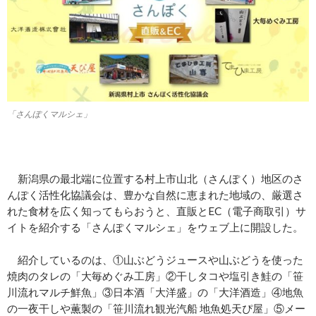
「さんぽくマルシェ」
新潟県の最北端に位置する村上市山北（さんぽく）地区のさ
んぽく活性化協議会は、豊かな自然に恵まれた地域の、厳選さ
れた食材を広く知ってもらおうと、直販とEC（電子商取引）サ
イトを紹介する「さんぽくマルシェ」をウェブ上に開設した。
紹介しているのは、①山ぶどうジュースや山ぶどうを使った
焼肉のタレの「大毎めぐみ工房」②干しタコや塩引き鮭の「笹
川流れマルチ鮮魚」③日本酒「大洋盛」の「大洋酒造」④地魚
の一夜干しや薫製の「笹川流れ観光汽船 地魚処天ぴ屋」⑤メー