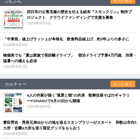
ふむふむ
もっと見る
四日市の公害克服の歴史を伝える絵本『スモックリン』制作プ
ロジェクト クラウドファンディングで支援を募集
2026年8月5日
「中東発」値上げラッシュが本格化 飲食料品値上げ、約3年ぶりの多さに
2026年8月4日
物価高でも「夏は家族で長距離ドライブ」 宿泊ドライブ予算4万円超、渋滞・
猛暑への備えも必須
2026年8月3日
カルチャー
もっと見る
6人の作家が描く“風景と猫”の共演 歌舞伎座そばのギャラリ
ーYOHAKUで8月20日から開催
2026年8月9日
豊臣秀吉・秀長兄弟ゆかりの地を巡るスタンプラリーがスタート 和歌山市内5
カ所・近畿6カ所を巡り限定グッズをもらおう
2026年8月8日