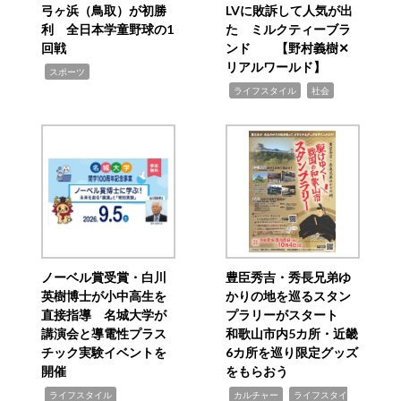
弓ヶ浜（鳥取）が初勝
LVに敗訴して人気が出
利 全日本学童野球の1
た ミルクティーブラ
回戦
ンド 【野村義樹✕
リアルワールド】
,
スポーツ
,
,
ライフスタイル
社会
ノーベル賞受賞・白川
豊臣秀吉・秀長兄弟ゆ
英樹博士が小中高生を
かりの地を巡るスタン
直接指導 名城大学が
プラリーがスタート
講演会と導電性プラス
和歌山市内5カ所・近畿
チック実験イベントを
6カ所を巡り限定グッズ
開催
をもらおう
,
,
,
ライフスタイル
カルチャー
ライフスタイ