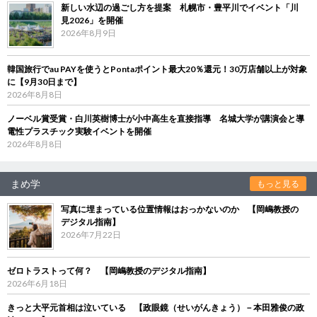
新しい水辺の過ごし方を提案 札幌市・豊平川でイベント「川
見2026」を開催
2026年8月9日
韓国旅行でau PAYを使うとPontaポイント最大20％還元！30万店舗以上が対象
に【9月30日まで】
2026年8月8日
ノーベル賞受賞・白川英樹博士が小中高生を直接指導 名城大学が講演会と導
電性プラスチック実験イベントを開催
2026年8月8日
まめ学
もっと見る
写真に埋まっている位置情報はおっかないのか 【岡嶋教授の
デジタル指南】
2026年7月22日
ゼロトラストって何？ 【岡嶋教授のデジタル指南】
2026年6月18日
きっと大平元首相は泣いている 【政眼鏡（せいがんきょう）－本田雅俊の政