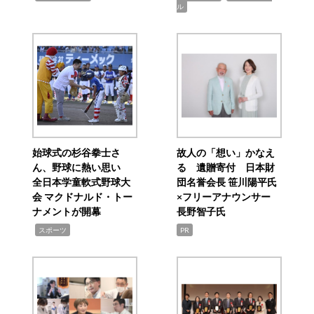
ル
始球式の杉谷拳士さ
故人の「想い」かなえ
ん、野球に熱い思い
る 遺贈寄付 日本財
全日本学童軟式野球大
団名誉会長 笹川陽平氏
会 マクドナルド・トー
×フリーアナウンサー
ナメントが開幕
長野智子氏
,
スポーツ
PR