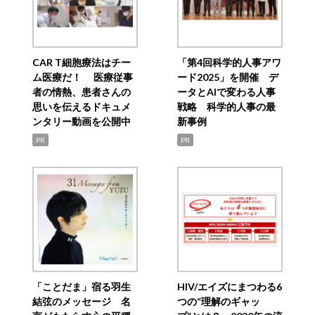
CAR T細胞療法はチー
「第4回科学的人事アワ
ム医療だ！ 医療従事
ード2025」を開催 デ
者の情熱、患者さんの
ータとAIで変わる人事
思いを伝えるドキュメ
戦略 科学的人事の最
ンタリー動画を公開中
新事例
PR
PR
「ことだま」宿る羽生
HIV/エイズにまつわる6
結弦のメッセージ 名
つの“理解のギャッ