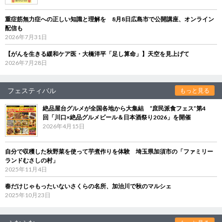
重症筋無力症への正しい知識と理解を 8月8日広島市で公開講座、オンライン
配信も
2026年7月31日
【がんを生きる緩和ケア医・大橋洋平「足し算命」】天空を見上げて
2026年7月28日
フェスティバル
もっと見る
絶品屋台グルメが全国各地から大集結 “庶民派食フェス”第4
回「川口×絶品グルメビール＆日本酒祭り2026」を開催
2026年4月15日
自分で収穫した秋野菜を使って芋煮作りを体験 埼玉県加須市の「ファミリー
ランドむさしの村」
2025年11月4日
春だけじゃもったいないさくらの名所、加治川で秋のマルシェ
2025年10月23日