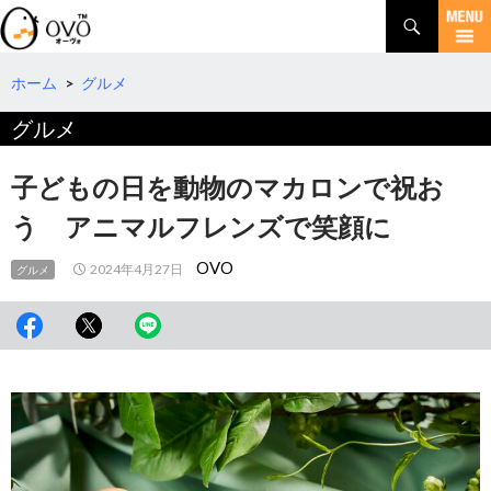
検
索
コ
ン
テ
ホーム
>
グルメ
ン
グルメ
ツ
へ
移
子どもの日を動物のマカロンで祝お
動
う アニマルフレンズで笑顔に
OVO
2024年4月27日
グルメ