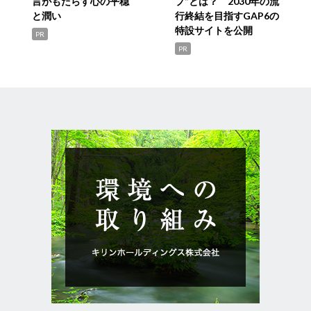
言がもたらす心の平穏
プ”とは？ 2030年の流
と潤い
行終結を目指すGAP6の
特設サイトを公開
PR
PR