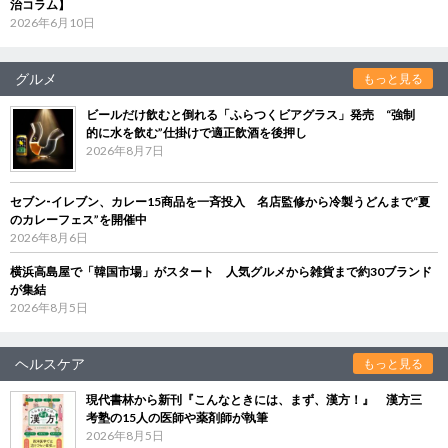
治コラム】
2026年6月10日
グルメ
もっと見る
ビールだけ飲むと倒れる「ふらつくビアグラス」発売 “強制
的に水を飲む”仕掛けで適正飲酒を後押し
2026年8月7日
セブン‐イレブン、カレー15商品を一斉投入 名店監修から冷製うどんまで“夏
のカレーフェス”を開催中
2026年8月6日
横浜高島屋で「韓国市場」がスタート 人気グルメから雑貨まで約30ブランド
が集結
2026年8月5日
ヘルスケア
もっと見る
現代書林から新刊『こんなときには、まず、漢方！』 漢方三
考塾の15人の医師や薬剤師が執筆
2026年8月5日