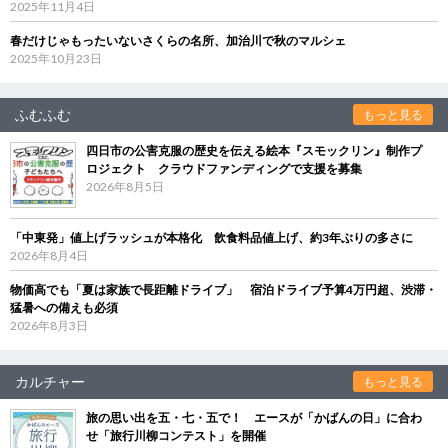
2025年11月4日
春だけじゃもったいないさくらの名所、加治川で秋のマルシェ
2025年10月23日
ふむふむ
もっと見る
四日市の公害克服の歴史を伝える絵本『スモックリン』制作プ
ロジェクト クラウドファンディングで支援を募集
2026年8月5日
「中東発」値上げラッシュが本格化 飲食料品値上げ、約3年ぶりの多さに
2026年8月4日
物価高でも「夏は家族で長距離ドライブ」 宿泊ドライブ予算4万円超、渋滞・
猛暑への備えも必須
2026年8月3日
カルチャー
もっと見る
旅の思い出を五・七・五で！ エースが「かばんの日」に合わ
せ「旅行川柳コンテスト」を開催