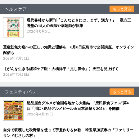
ヘルスケア
もっと見る
現代書林から新刊『こんなときには、まず、漢方！』 漢方三
考塾の15人の医師や薬剤師が執筆
2026年8月5日
重症筋無力症への正しい知識と理解を 8月8日広島市で公開講座、オンライン
配信も
2026年7月31日
【がんを生きる緩和ケア医・大橋洋平「足し算命」】天空を見上げて
2026年7月28日
フェスティバル
もっと見る
絶品屋台グルメが全国各地から大集結 “庶民派食フェス”第4
回「川口×絶品グルメビール＆日本酒祭り2026」を開催
2026年4月15日
自分で収穫した秋野菜を使って芋煮作りを体験 埼玉県加須市の「ファミリー
ランドむさしの村」