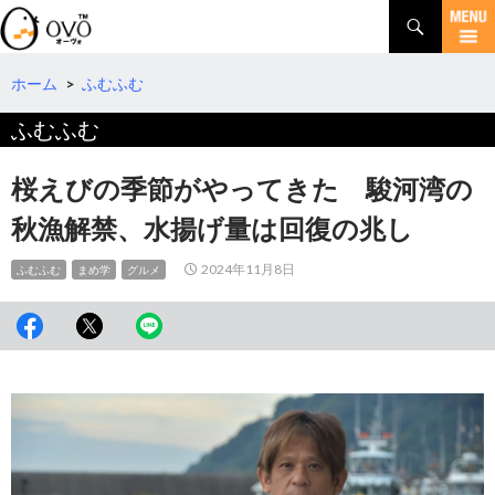
検
索
コ
ン
テ
ホーム
>
ふむふむ
ン
ふむふむ
ツ
へ
移
桜えびの季節がやってきた 駿河湾の
動
秋漁解禁、水揚げ量は回復の兆し
2024年11月8日
ふむふむ
まめ学
グルメ