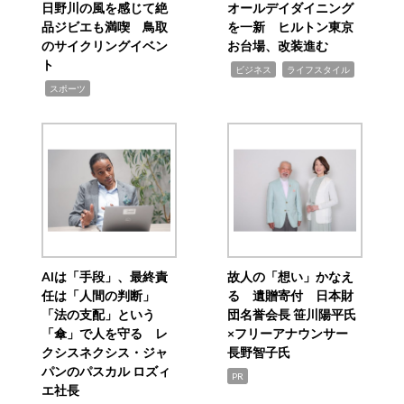
日野川の風を感じて絶
オールデイダイニング
品ジビエも満喫 鳥取
を一新 ヒルトン東京
のサイクリングイベン
お台場、改装進む
ト
,
,
ビジネス
ライフスタイル
,
スポーツ
AIは「手段」、最終責
故人の「想い」かなえ
任は「人間の判断」
る 遺贈寄付 日本財
「法の支配」という
団名誉会長 笹川陽平氏
「傘」で人を守る レ
×フリーアナウンサー
クシスネクシス・ジャ
長野智子氏
パンのパスカル ロズィ
PR
エ社長