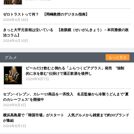
ゼロトラストって何？ 【岡嶋教授のデジタル指南】
2026年6月18日
きっと大平元首相は泣いている 【政眼鏡（せいがんきょう）－本田雅俊の政
治コラム】
2026年6月10日
グルメ
もっと見る
ビールだけ飲むと倒れる「ふらつくビアグラス」発売 “強制
的に水を飲む”仕掛けで適正飲酒を後押し
2026年8月7日
セブン‐イレブン、カレー15商品を一斉投入 名店監修から冷製うどんまで“夏
のカレーフェス”を開催中
2026年8月6日
横浜高島屋で「韓国市場」がスタート 人気グルメから雑貨まで約30ブランド
が集結
2026年8月5日