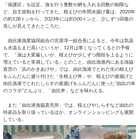
「保護区」を設定。漁を行う隻数や網を入れる回数の制限な
ど、自主規制を行ってきた。桜えびの年間水揚げ量は、2020年
の約128トンから、2023年には約500トンと、少しずつ回復の
兆しが見えてきたところだ。
由比港漁業協同組合の宮原淳一組合長によると、今年は気温
も水温もまだ高いというが、12月は寒くなってくるとの予報
で、「漁は大変厳しいが、桜えびが少しずつ階段を上るように
増えていると実感している」とのこと。由比漁港内にある漁協
直営の「浜のかきあげや」では、由比漁港でとれた生の桜えび
をふんだんに盛り付けた「生桜えび丼」や、桜えびの釜揚げと
由比漁港でとれたしらすの釜揚げをふんだんに使った“由比の幸
のコラボ”どんぶり、「由比丼」などを味わえる。
また「由比港漁協直売所」では、桜えびやしらすなど由比の
特産品を取り扱っているほか、オンラインショッピングも展開
している。