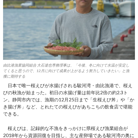
由比港漁業協同組合 大石達也専務理事は、「今後、冬に向けて水温が安定し
てくると思うので、12月に向けて成果が上がるよう努力していきたい」と漁
獲に期待する
日本で唯一桜えびが水揚げされる駿河湾・由比漁港で、桜え
びの秋漁が始まった。初日の水揚げ量は前年比2倍の約2.3ト
ン。静岡市内では、漁期の12月25日まで「生桜えび丼」や「か
き揚げ丼」など、とれたての桜えびがあちこちの飲食店で堪能
できる。
桜えびは、記録的な不漁をきっかけに県桜えび漁業組合が
2018年から資源回復を目指し、主な産卵場である駿河湾の奥に