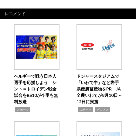
レコメンド
ベルギーで戦う日本人
ドジャースタジアムで
選手を応援しよう シ
「いわて牛」など岩手
ント＝トロイデン戦全
県産農畜産物をPR JA
試合をBS10が今季も無
全農いわてが8月10日～
料放送
12日に実施
,
,
,
スポーツ
スポーツ
ビジネス