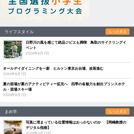
ライフスタイル
もっと見る
日野川の風を感じて絶品ジビエも満喫 鳥取のサイクリングイ
ベント
2026年8月7日
オールデイダイニングを一新 ヒルトン東京お台場、改装進む
2026年8月7日
夏の苗場が夏のアクティビティー拡充へ 四季の各魅力を創出プリンスホテ
ル・苗場スキー場
2026年8月7日
まめ学
もっと見る
写真に埋まっている位置情報はおっかないのか 【岡嶋教授の
デジタル指南】
2026年7月22日