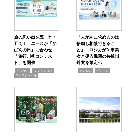
旅の思い出を五・七・
「人がAIに求めるのは
五で！ エースが「か
信頼し相談できるこ
ばんの日」に合わせ
と」 ロジカがAI事業
「旅行川柳コンテス
者と導入機関の共通指
ト」を開催
針案を策定へ
,
,
,
,
,
おでかけ
ファッション
デジもの
ビジネス
ライフスタイル