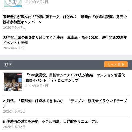
2026年8月7日
東野圭吾が選んだ「記憶に残る一文」はどれ？ 最新作『永遠の記憶』発売で
読者参加型キャンペーン
2026年8月7日
55年間、京の街を走り続けてきた車両 嵐山線・モボ301形、運行開始55周年
イベントを開催
2026年8月6日
動画
もっと見る
「100歳現役」目指すシニア1500人が集結 マンション管理代
務員イベント「うぇるねすシップ」
2026年8月4日
AI時代、「暗黙知」は継承できるのか 「デジブレ」説明会／ラウンドテーブ
ル
2026年8月3日
紀伊勝浦の魅力を堪能 ホテル浦島、日昇館をリニューアル
2026年8月3日