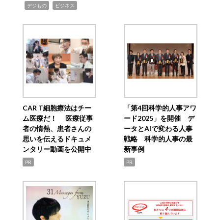
,
,
デジもの
ビジネス
CAR T細胞療法はチー
「第4回科学的人事アワ
ム医療だ！ 医療従事
ード2025」を開催 デ
者の情熱、患者さんの
ータとAIで変わる人事
思いを伝えるドキュメ
戦略 科学的人事の最
ンタリー動画を公開中
新事例
PR
PR