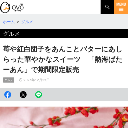
検
索
コ
ン
テ
ホーム
>
グルメ
ン
グルメ
ツ
へ
移
苺や紅白団子をあんことバターにあし
動
らった華やかなスイーツ 「熱海ばた
ーあん」で期間限定販売
2025年12月25日
グルメ