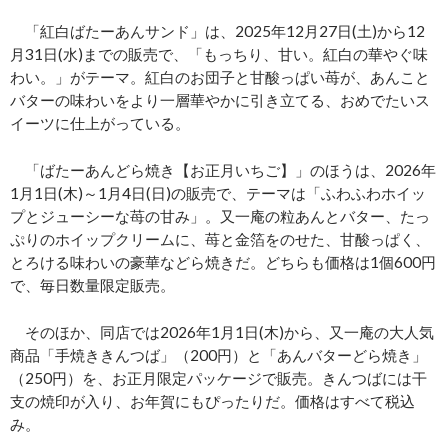
「紅白ばたーあんサンド」は、2025年12月27日(土)から12
月31日(水)までの販売で、「もっちり、甘い。紅白の華やぐ味
わい。」がテーマ。紅白のお団子と甘酸っぱい苺が、あんこと
バターの味わいをより一層華やかに引き立てる、おめでたいス
イーツに仕上がっている。
「ばたーあんどら焼き【お正月いちご】」のほうは、2026年
1月1日(木)～1月4日(日)の販売で、テーマは「ふわふわホイッ
プとジューシーな苺の甘み」。又一庵の粒あんとバター、たっ
ぷりのホイップクリームに、苺と金箔をのせた、甘酸っぱく、
とろける味わいの豪華などら焼きだ。どちらも価格は1個600円
で、毎日数量限定販売。
そのほか、同店では2026年1月1日(木)から、又一庵の大人気
商品「手焼ききんつば」（200円）と「あんバターどら焼き」
（250円）を、お正月限定パッケージで販売。きんつばには干
支の焼印が入り、お年賀にもぴったりだ。価格はすべて税込
み。