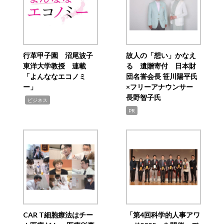
行革甲子園 沼尾波子
故人の「想い」かなえ
東洋大学教授 連載
る 遺贈寄付 日本財
「よんななエコノミ
団名誉会長 笹川陽平氏
ー」
×フリーアナウンサー
長野智子氏
,
ビジネス
PR
CAR T細胞療法はチー
「第4回科学的人事アワ