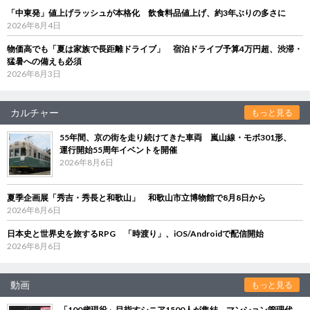
「中東発」値上げラッシュが本格化 飲食料品値上げ、約3年ぶりの多さに
2026年8月4日
物価高でも「夏は家族で長距離ドライブ」 宿泊ドライブ予算4万円超、渋滞・
猛暑への備えも必須
2026年8月3日
カルチャー
もっと見る
55年間、京の街を走り続けてきた車両 嵐山線・モボ301形、
運行開始55周年イベントを開催
2026年8月6日
夏季企画展「秀吉・秀長と和歌山」 和歌山市立博物館で8月8日から
2026年8月6日
日本史と世界史を旅するRPG 「時渡り」、iOS/Androidで配信開始
2026年8月6日
動画
もっと見る
「100歳現役」目指すシニア1500人が集結 マンション管理代