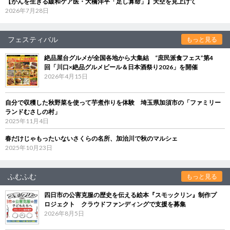
【がんを生きる緩和ケア医・大橋洋平「足し算命」】天空を見上げて
2026年7月28日
フェスティバル
もっと見る
絶品屋台グルメが全国各地から大集結 “庶民派食フェス”第4
回「川口×絶品グルメビール＆日本酒祭り2026」を開催
2026年4月15日
自分で収穫した秋野菜を使って芋煮作りを体験 埼玉県加須市の「ファミリー
ランドむさしの村」
2025年11月4日
春だけじゃもったいないさくらの名所、加治川で秋のマルシェ
2025年10月23日
ふむふむ
もっと見る
四日市の公害克服の歴史を伝える絵本『スモックリン』制作プ
ロジェクト クラウドファンディングで支援を募集
2026年8月5日