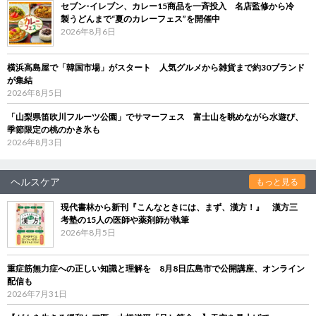
セブン‐イレブン、カレー15商品を一斉投入 名店監修から冷
製うどんまで“夏のカレーフェス”を開催中
2026年8月6日
横浜高島屋で「韓国市場」がスタート 人気グルメから雑貨まで約30ブランド
が集結
2026年8月5日
「山梨県笛吹川フルーツ公園」でサマーフェス 富士山を眺めながら水遊び、
季節限定の桃のかき氷も
2026年8月3日
ヘルスケア
もっと見る
現代書林から新刊『こんなときには、まず、漢方！』 漢方三
考塾の15人の医師や薬剤師が執筆
2026年8月5日
重症筋無力症への正しい知識と理解を 8月8日広島市で公開講座、オンライン
配信も
2026年7月31日