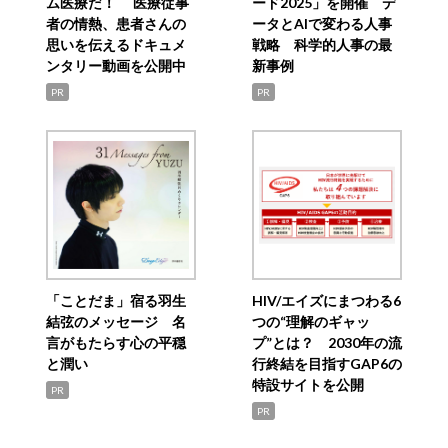
ム医療だ！ 医療従事
ード2025」を開催 デ
者の情熱、患者さんの
ータとAIで変わる人事
思いを伝えるドキュメ
戦略 科学的人事の最
ンタリー動画を公開中
新事例
PR
PR
「ことだま」宿る羽生
HIV/エイズにまつわる6
結弦のメッセージ 名
つの“理解のギャッ
言がもたらす心の平穏
プ”とは？ 2030年の流
と潤い
行終結を目指すGAP6の
特設サイトを公開
PR
PR