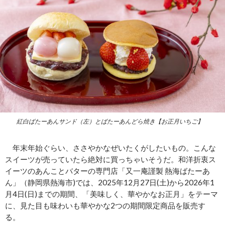
紅白ばたーあんサンド（左）とばたーあんどら焼き【お正月いちご】
年末年始ぐらい、ささやかなぜいたくがしたいもの。こんな
スイーツが売っていたら絶対に買っちゃいそうだ。和洋折衷ス
イーツのあんことバターの専門店「又一庵謹製 熱海ばたーあ
ん」（静岡県熱海市)では、2025年12月27日(土)から2026年1
月4日(日)までの期間、「美味しく、華やかなお正月」をテーマ
に、見た目も味わいも華やかな2つの期間限定商品を販売す
る。