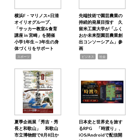
横浜F・マリノス×日清
先端技術で園芸農業の
オイリオグループ、
持続的発展目指す 久
「サッカー教室&食育
留米工業大学が「ふく
講座 in 宮崎」を開催
おか未来型園芸農業創
小学1年生～3年生の身
出コンソーシアム」参
体づくりをサポート
画
,
,
,
スポーツ
ビジネス
社会
夏季企画展「秀吉・秀
日本史と世界史を旅す
長と和歌山」 和歌山
るRPG 「時渡り」、
市立博物館で8月8日か
iOS/Androidで配信開