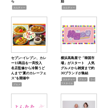
ら
始
,
,
カルチャー
カルチャー
セブン‐イレブン、カレ
横浜高島屋で「韓国市
ー15商品を一斉投入
場」がスタート 人気
名店監修から冷製うど
グルメから雑貨まで約
んまで“夏のカレーフェ
30ブランドが集結
ス”を開催中
,
,
,
カルチャー
グルメ
ライ
フスタイル
,
グルメ