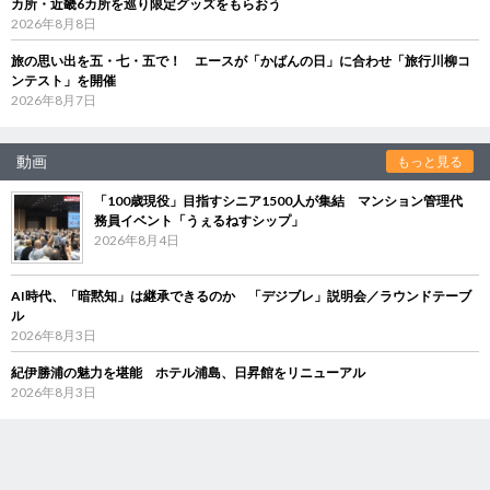
カ所・近畿6カ所を巡り限定グッズをもらおう
2026年8月8日
旅の思い出を五・七・五で！ エースが「かばんの日」に合わせ「旅行川柳コ
ンテスト」を開催
2026年8月7日
動画
もっと見る
「100歳現役」目指すシニア1500人が集結 マンション管理代
務員イベント「うぇるねすシップ」
2026年8月4日
AI時代、「暗黙知」は継承できるのか 「デジブレ」説明会／ラウンドテーブ
ル
2026年8月3日
紀伊勝浦の魅力を堪能 ホテル浦島、日昇館をリニューアル
2026年8月3日