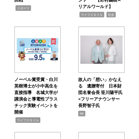
リアルワールド】
,
スポーツ
,
,
ライフスタイル
社会
ノーベル賞受賞・白川
故人の「想い」かなえ
英樹博士が小中高生を
る 遺贈寄付 日本財
直接指導 名城大学が
団名誉会長 笹川陽平氏
講演会と導電性プラス
×フリーアナウンサー
チック実験イベントを
長野智子氏
開催
PR
,
ライフスタイル