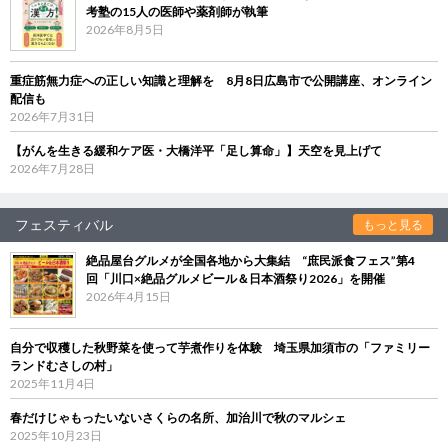
考塾の15人の医師や薬剤師が執筆
2026年8月5日
重症筋無力症への正しい知識と理解を 8月8日広島市で公開講座、オンライン
配信も
2026年7月31日
【がんを生きる緩和ケア医・大橋洋平「足し算命」】天空を見上げて
2026年7月28日
フェスティバル
もっと見る
絶品屋台グルメが全国各地から大集結 “庶民派食フェス”第4
回「川口×絶品グルメビール＆日本酒祭り2026」を開催
2026年4月15日
自分で収穫した秋野菜を使って芋煮作りを体験 埼玉県加須市の「ファミリー
ランドむさしの村」
2025年11月4日
春だけじゃもったいないさくらの名所、加治川で秋のマルシェ
2025年10月23日