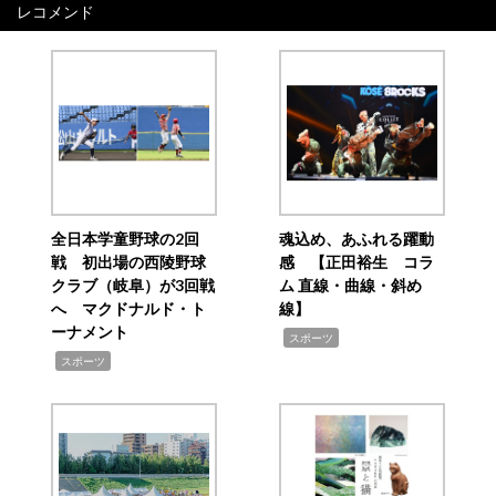
レコメンド
全日本学童野球の2回
魂込め、あふれる躍動
戦 初出場の西陵野球
感 【正田裕生 コラ
クラブ（岐阜）が3回戦
ム 直線・曲線・斜め
へ マクドナルド・ト
線】
ーナメント
,
スポーツ
,
スポーツ