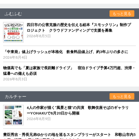
ふむふむ
もっと見る
四日市の公害克服の歴史を伝える絵本『スモックリン』制作プ
ロジェクト クラウドファンディングで支援を募集
2026年8月5日
「中東発」値上げラッシュが本格化 飲食料品値上げ、約3年ぶりの多さに
2026年8月4日
物価高でも「夏は家族で長距離ドライブ」 宿泊ドライブ予算4万円超、渋滞・
猛暑への備えも必須
2026年8月3日
カルチャー
もっと見る
6人の作家が描く“風景と猫”の共演 歌舞伎座そばのギャラリ
ーYOHAKUで8月20日から開催
2026年8月9日
豊臣秀吉・秀長兄弟ゆかりの地を巡るスタンプラリーがスタート 和歌山市内5