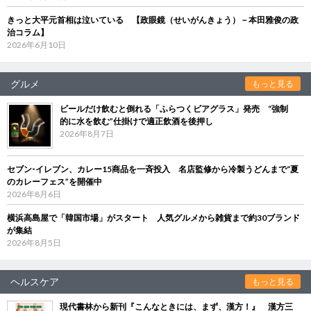
きっと大平元首相は泣いている 【政眼鏡（せいがんきょう）－本田雅俊の政
治コラム】
2026年6月10日
グルメ
もっと見る
ビールだけ飲むと倒れる「ふらつくビアグラス」発売 “強制
的に水を飲む”仕掛けで適正飲酒を後押し
2026年8月7日
セブン‐イレブン、カレー15商品を一斉投入 名店監修から冷製うどんまで“夏
のカレーフェス”を開催中
2026年8月6日
横浜高島屋で「韓国市場」がスタート 人気グルメから雑貨まで約30ブランド
が集結
2026年8月5日
ヘルスケア
もっと見る
現代書林から新刊『こんなときには、まず、漢方！』 漢方三