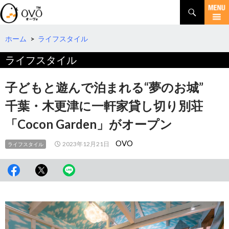
検
索
コ
ン
テ
ホーム
>
ライフスタイル
ン
ライフスタイル
ツ
へ
移
子どもと遊んで泊まれる“夢のお城”
動
千葉・木更津に一軒家貸し切り別荘
「Cocon Garden」がオープン
OVO
2023年12月21日
ライフスタイル