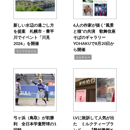
新しい水辺の過ごし方
6人の作家が描く“風景
を提案 札幌市・豊平
と猫”の共演 歌舞伎座
川でイベント「川見
そばのギャラリー
2026」を開催
YOHAKUで8月20日か
ら開催
,
ライフスタイル
,
カルチャー
弓ヶ浜（鳥取）が初勝
LVに敗訴して人気が出
利 全日本学童野球の1
た ミルクティーブラ
回戦
ンド 【野村義樹✕