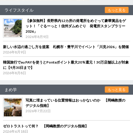
ライフスタイル
もっと見る
【参加無料】長野県内12カ所の発電所をめぐって豪華賞品をゲ
ット！「ぐるーっと！信州ダムめぐり 発電所スタンプラリー
2026」
2026年8月9日
新しい水辺の過ごし方を提案 札幌市・豊平川でイベント「川見2026」を開催
2026年8月9日
韓国旅行でau PAYを使うとPontaポイント最大20％還元！30万店舗以上が対象
に【9月30日まで】
2026年8月8日
まめ学
もっと見る
写真に埋まっている位置情報はおっかないのか 【岡嶋教授の
デジタル指南】
2026年7月22日
ゼロトラストって何？ 【岡嶋教授のデジタル指南】
2026年6月18日