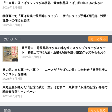
「中東発」値上げラッシュが本格化 飲食料品値上げ、約3年ぶりの多さに
2026年8月4日
物価高でも「夏は家族で長距離ドライブ」 宿泊ドライブ予算4万円超、渋滞・
猛暑への備えも必須
2026年8月3日
カルチャー
もっと見る
豊臣秀吉・秀長兄弟ゆかりの地を巡るスタンプラリーがスター
ト 和歌山市内5カ所・近畿6カ所を巡り限定グッズをもらおう
2026年8月8日
旅の思い出を五・七・五で！ エースが「かばんの日」に合わせ「旅行川柳コ
ンテスト」を開催
2026年8月7日
東野圭吾が選んだ「記憶に残る一文」はどれ？ 最新作『永遠の記憶』発売で
読者参加型キャンペーン
2026年8月7日
動画
もっと見る