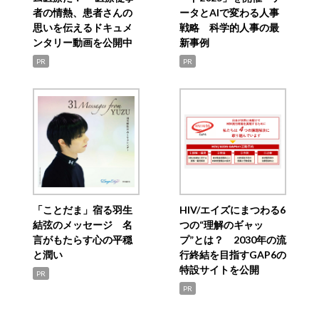
者の情熱、患者さんの
ータとAIで変わる人事
思いを伝えるドキュメ
戦略 科学的人事の最
ンタリー動画を公開中
新事例
PR
PR
「ことだま」宿る羽生
HIV/エイズにまつわる6
結弦のメッセージ 名
つの“理解のギャッ
言がもたらす心の平穏
プ”とは？ 2030年の流
と潤い
行終結を目指すGAP6の
特設サイトを公開
PR
PR