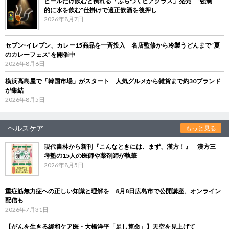
ビールだけ飲むと倒れる「ふらつくビアグラス」発売 “強制
的に水を飲む”仕掛けで適正飲酒を後押し
2026年8月7日
セブン‐イレブン、カレー15商品を一斉投入 名店監修から冷製うどんまで“夏
のカレーフェス”を開催中
2026年8月6日
横浜高島屋で「韓国市場」がスタート 人気グルメから雑貨まで約30ブランド
が集結
2026年8月5日
ヘルスケア
もっと見る
現代書林から新刊『こんなときには、まず、漢方！』 漢方三
考塾の15人の医師や薬剤師が執筆
2026年8月5日
重症筋無力症への正しい知識と理解を 8月8日広島市で公開講座、オンライン
配信も
2026年7月31日
【がんを生きる緩和ケア医・大橋洋平「足し算命」】天空を見上げて