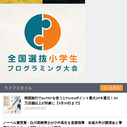
ライフスタイル
もっと見る
韓国旅行でau PAYを使うとPontaポイント最大20％還元！30
万店舗以上が対象に【9月30日まで】
2026年8月8日
ノーベル賞受賞・白川英樹博士が小中高生を直接指導 名城大学が講演会と導