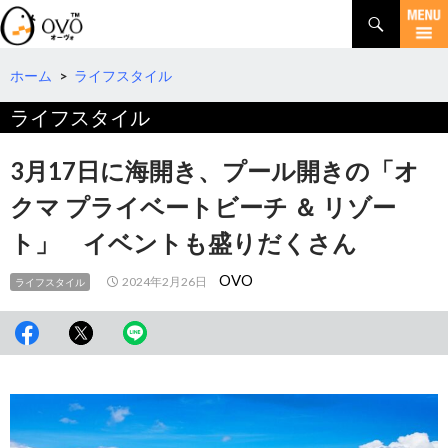
検
索
コ
ン
テ
ホーム
>
ライフスタイル
ン
ライフスタイル
ツ
へ
移
3月17日に海開き、プール開きの「オ
動
クマ プライベートビーチ ＆ リゾー
ト」 イベントも盛りだくさん
OVO
2024年2月26日
ライフスタイル