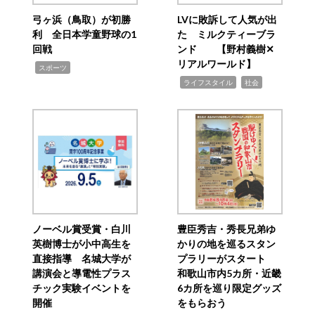
弓ヶ浜（鳥取）が初勝
LVに敗訴して人気が出
利 全日本学童野球の1
た ミルクティーブラ
回戦
ンド 【野村義樹✕
リアルワールド】
,
スポーツ
,
,
ライフスタイル
社会
ノーベル賞受賞・白川
豊臣秀吉・秀長兄弟ゆ
英樹博士が小中高生を
かりの地を巡るスタン
直接指導 名城大学が
プラリーがスタート
講演会と導電性プラス
和歌山市内5カ所・近畿
チック実験イベントを
6カ所を巡り限定グッズ
開催
をもらおう