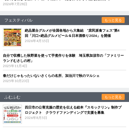
2026年7月28日
フェスティバル
もっと見る
絶品屋台グルメが全国各地から大集結 “庶民派食フェス”第4
回「川口×絶品グルメビール＆日本酒祭り2026」を開催
2026年4月15日
自分で収穫した秋野菜を使って芋煮作りを体験 埼玉県加須市の「ファミリー
ランドむさしの村」
2025年11月4日
春だけじゃもったいないさくらの名所、加治川で秋のマルシェ
2025年10月23日
ふむふむ
もっと見る
四日市の公害克服の歴史を伝える絵本『スモックリン』制作プ
ロジェクト クラウドファンディングで支援を募集
2026年8月5日