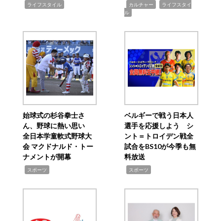
,
,
,
ライフスタイル
カルチャー
ライフスタイ
ル
始球式の杉谷拳士さ
ベルギーで戦う日本人
ん、野球に熱い思い
選手を応援しよう シ
全日本学童軟式野球大
ント＝トロイデン戦全
会 マクドナルド・トー
試合をBS10が今季も無
ナメントが開幕
料放送
,
,
スポーツ
スポーツ