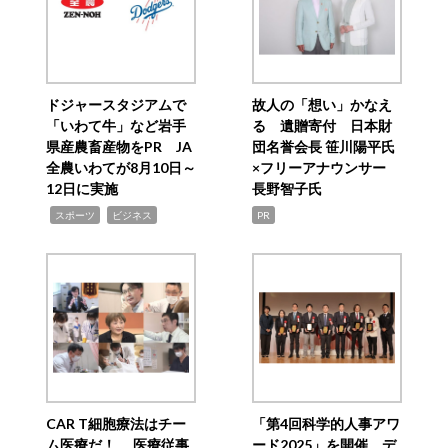
ドジャースタジアムで
故人の「想い」かなえ
「いわて牛」など岩手
る 遺贈寄付 日本財
県産農畜産物をPR JA
団名誉会長 笹川陽平氏
全農いわてが8月10日～
×フリーアナウンサー
12日に実施
長野智子氏
,
,
スポーツ
ビジネス
PR
CAR T細胞療法はチー
「第4回科学的人事アワ
ム医療だ！ 医療従事
ード2025」を開催 デ