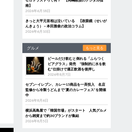
ゼロトラストって何？ 【岡嶋教授のデジタル指
南】
2026年6月18日
きっと大平元首相は泣いている 【政眼鏡（せいが
んきょう）－本田雅俊の政治コラム】
2026年6月10日
グルメ
もっと見る
ビールだけ飲むと倒れる「ふらつく
ビアグラス」発売 “強制的に水を飲
む”仕掛けで適正飲酒を後押し
2026年8月7日
セブン‐イレブン、カレー15商品を一斉投入 名店
監修から冷製うどんまで“夏のカレーフェス”を開催
中
2026年8月6日
横浜高島屋で「韓国市場」がスタート 人気グルメ
から雑貨まで約30ブランドが集結
2026年8月5日