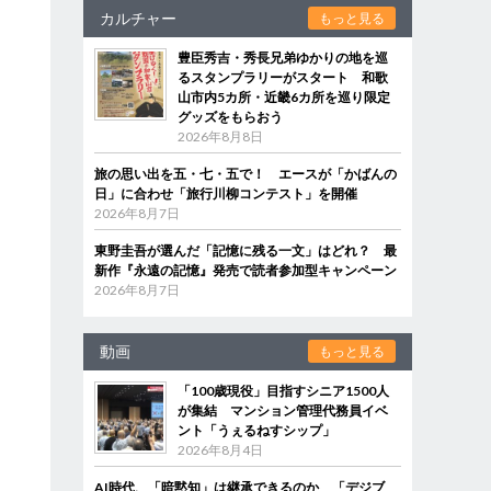
カルチャー
もっと見る
豊臣秀吉・秀長兄弟ゆかりの地を巡
るスタンプラリーがスタート 和歌
山市内5カ所・近畿6カ所を巡り限定
グッズをもらおう
2026年8月8日
旅の思い出を五・七・五で！ エースが「かばんの
日」に合わせ「旅行川柳コンテスト」を開催
2026年8月7日
東野圭吾が選んだ「記憶に残る一文」はどれ？ 最
新作『永遠の記憶』発売で読者参加型キャンペーン
2026年8月7日
動画
もっと見る
「100歳現役」目指すシニア1500人
が集結 マンション管理代務員イベ
ント「うぇるねすシップ」
2026年8月4日
AI時代、「暗黙知」は継承できるのか 「デジブ