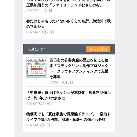
玉県加須市の「ファミリーランドむさしの村」
2025年11月4日
春だけじゃもったいないさくらの名所、加治川で秋
のマルシェ
2025年10月23日
ふむふむ
もっと見る
四日市の公害克服の歴史を伝える絵
本『スモックリン』制作プロジェク
ト クラウドファンディングで支援
を募集
2026年8月5日
「中東発」値上げラッシュが本格化 飲食料品値上
げ、約3年ぶりの多さに
2026年8月4日
物価高でも「夏は家族で長距離ドライブ」 宿泊ド
ライブ予算4万円超、渋滞・猛暑への備えも必須
2026年8月3日