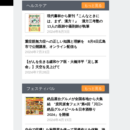
ヘルスケア
もっと見る
現代書林から新刊『こんなときに
は、まず、漢方！』 漢方三考塾の
15人の医師や薬剤師が執筆
2026年8月5日
重症筋無力症への正しい知識と理解を 8月8日広島
市で公開講座、オンライン配信も
2026年7月31日
【がんを生きる緩和ケア医・大橋洋平「足し算
命」】天空を見上げて
2026年7月28日
フェスティバル
もっと見る
絶品屋台グルメが全国各地から大集
結 “庶民派食フェス”第4回「川口×
絶品グルメビール＆日本酒祭り
2026」を開催
2026年4月15日
自分で収穫した秋野菜を使って芋煮作りを体験 埼