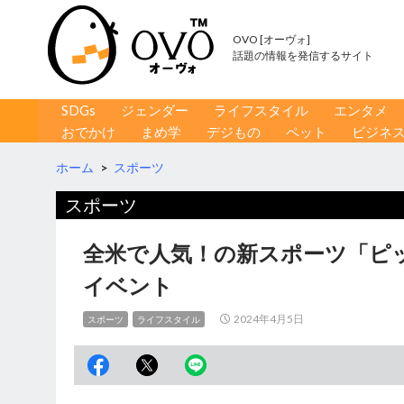
OVO [オーヴォ]
話題の情報を発信するサイト
コンテンツへ移動
検
SDGs
ジェンダー
ライフスタイル
エンタメ
索
おでかけ
まめ学
デジもの
ペット
ビジネ
ホーム
>
スポーツ
スポーツ
全米で人気！の新スポーツ「ピ
イベント
2024年4月5日
スポーツ
ライフスタイル