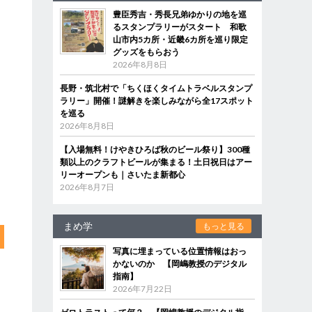
豊臣秀吉・秀長兄弟ゆかりの地を巡
ィ
るスタンプラリーがスタート 和歌
て
山市内5カ所・近畿6カ所を巡り限定
グッズをもらおう
2026年8月8日
長野・筑北村で「ちくほくタイムトラベルスタンプ
ラリー」開催！謎解きを楽しみながら全17スポット
を巡る
2026年8月8日
【入場無料！けやきひろば秋のビール祭り】300種
類以上のクラフトビールが集まる！土日祝日はアー
リーオープンも｜さいたま新都心
2026年8月7日
まめ学
もっと見る
写真に埋まっている位置情報はおっ
かないのか 【岡嶋教授のデジタル
指南】
2026年7月22日