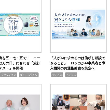
出を五・七・五で！ エー
「人がAIに求めるのは信頼し相談で
ばんの日」に合わせ「旅行
きること」 ロジカがAI事業者と導
テスト」を開催
入機関の共通指針案を策定へ
,
,
,
ファッション
ライフスタイル
デジもの
ビジネス