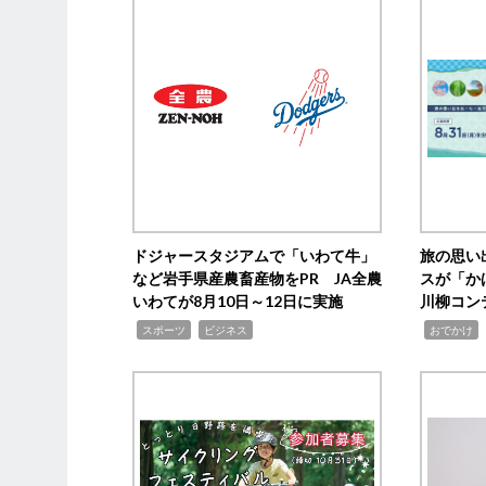
ドジャースタジアムで「いわて牛」
旅の思い
など岩手県産農畜産物をPR JA全農
スが「か
いわてが8月10日～12日に実施
川柳コン
,
,
,
,
スポーツ
ビジネス
おでかけ