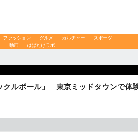
ファッション
グルメ
カルチャー
スポーツ
ス
動画
はばたけラボ
ックルボール」 東京ミッドタウンで体