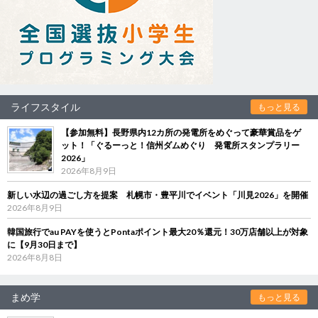
ライフスタイル
もっと見る
【参加無料】長野県内12カ所の発電所をめぐって豪華賞品をゲ
ット！「ぐるーっと！信州ダムめぐり 発電所スタンプラリー
2026」
2026年8月9日
新しい水辺の過ごし方を提案 札幌市・豊平川でイベント「川見2026」を開催
2026年8月9日
韓国旅行でau PAYを使うとPontaポイント最大20％還元！30万店舗以上が対象
に【9月30日まで】
2026年8月8日
まめ学
もっと見る