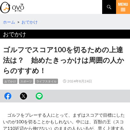
検
索
コ
ン
テ
ホーム
>
おでかけ
ン
おでかけ
ツ
へ
移
ゴルフでスコア100を切るための上達
動
法は？ 始めたきっかけは周囲の人か
らのすすめ！
2024年8月24日
おでかけ
スポーツ
ライフスタイル
ゴルフをプレーする人にとって、まずはスコアで目標にした
いのが100を切ることかもしれない。中には、百獣の王（スコ
ア110近辺から伸びない）のままの人もいるが、早く上達する