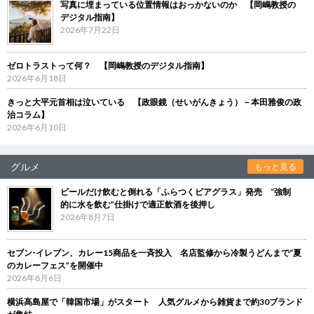
写真に埋まっている位置情報はおっかないのか 【岡嶋教授の
デジタル指南】
2026年7月22日
ゼロトラストって何？ 【岡嶋教授のデジタル指南】
2026年6月18日
きっと大平元首相は泣いている 【政眼鏡（せいがんきょう）－本田雅俊の政
治コラム】
2026年6月10日
グルメ
もっと見る
ビールだけ飲むと倒れる「ふらつくビアグラス」発売 “強制
的に水を飲む”仕掛けで適正飲酒を後押し
2026年8月7日
セブン‐イレブン、カレー15商品を一斉投入 名店監修から冷製うどんまで“夏
のカレーフェス”を開催中
2026年8月6日
横浜高島屋で「韓国市場」がスタート 人気グルメから雑貨まで約30ブランド