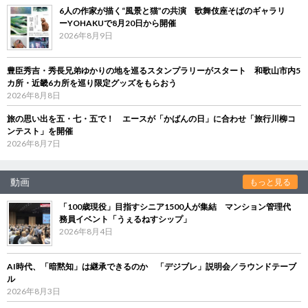
6人の作家が描く“風景と猫”の共演 歌舞伎座そばのギャラリ
ーYOHAKUで8月20日から開催
2026年8月9日
豊臣秀吉・秀長兄弟ゆかりの地を巡るスタンプラリーがスタート 和歌山市内5
カ所・近畿6カ所を巡り限定グッズをもらおう
2026年8月8日
旅の思い出を五・七・五で！ エースが「かばんの日」に合わせ「旅行川柳コ
ンテスト」を開催
2026年8月7日
動画
もっと見る
「100歳現役」目指すシニア1500人が集結 マンション管理代
務員イベント「うぇるねすシップ」
2026年8月4日
AI時代、「暗黙知」は継承できるのか 「デジブレ」説明会／ラウンドテーブ
ル
2026年8月3日