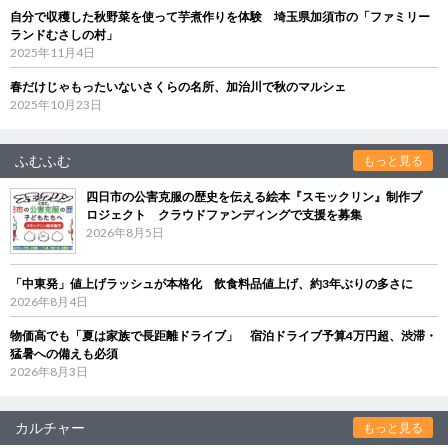
自分で収穫した秋野菜を使って芋煮作りを体験 埼玉県加須市の「ファミリー
ランドむさしの村」
2025年11月4日
春だけじゃもったいないさくらの名所、加治川で秋のマルシェ
2025年10月23日
ふむふむ
もっと見る
四日市の公害克服の歴史を伝える絵本『スモックリン』制作プ
ロジェクト クラウドファンディングで支援を募集
2026年8月5日
「中東発」値上げラッシュが本格化 飲食料品値上げ、約3年ぶりの多さに
2026年8月4日
物価高でも「夏は家族で長距離ドライブ」 宿泊ドライブ予算4万円超、渋滞・
猛暑への備えも必須
2026年8月3日
カルチャー
もっと見る