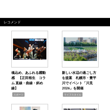
レコメンド
魂込め、あふれる躍動
新しい水辺の過ごし方
感 【正田裕生 コラ
を提案 札幌市・豊平
ム 直線・曲線・斜め
川でイベント「川見
線】
2026」を開催
,
,
スポーツ
ライフスタイル