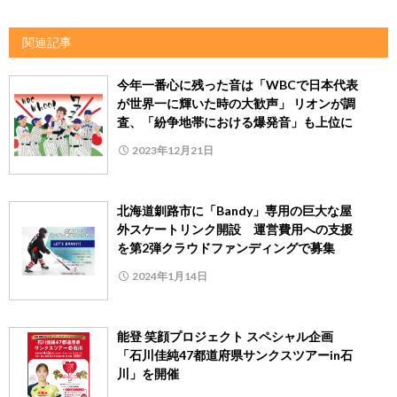
関連記事
今年一番心に残った音は「WBCで日本代表
が世界一に輝いた時の大歓声」 リオンが調
査、「紛争地帯における爆発音」も上位に
2023年12月21日
北海道釧路市に「Bandy」専用の巨大な屋
外スケートリンク開設 運営費用への支援
を第2弾クラウドファンディングで募集
2024年1月14日
能登 笑顔プロジェクト スペシャル企画
「石川佳純47都道府県サンクスツアーin石
川」を開催