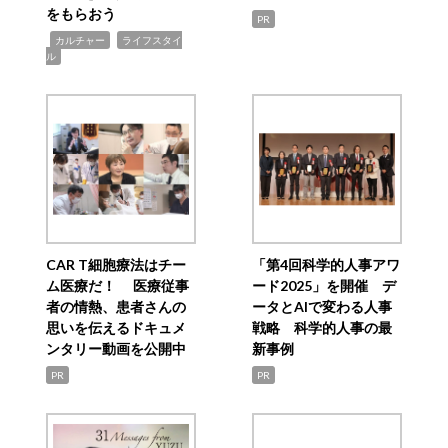
をもらおう
PR
,
,
カルチャー
ライフスタイ
ル
CAR T細胞療法はチー
「第4回科学的人事アワ
ム医療だ！ 医療従事
ード2025」を開催 デ
者の情熱、患者さんの
ータとAIで変わる人事
思いを伝えるドキュメ
戦略 科学的人事の最
ンタリー動画を公開中
新事例
PR
PR