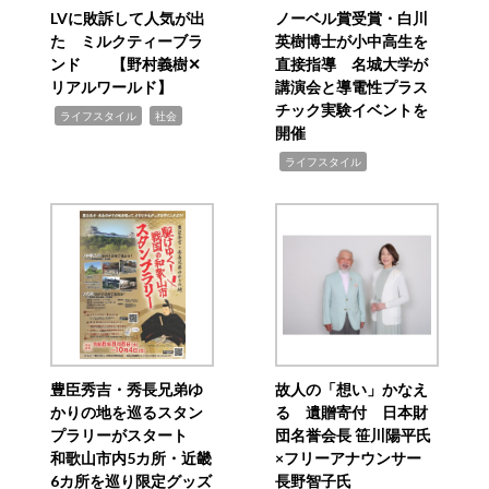
LVに敗訴して人気が出
ノーベル賞受賞・白川
た ミルクティーブラ
英樹博士が小中高生を
ンド 【野村義樹✕
直接指導 名城大学が
リアルワールド】
講演会と導電性プラス
チック実験イベントを
,
,
ライフスタイル
社会
開催
,
ライフスタイル
豊臣秀吉・秀長兄弟ゆ
故人の「想い」かなえ
かりの地を巡るスタン
る 遺贈寄付 日本財
プラリーがスタート
団名誉会長 笹川陽平氏
和歌山市内5カ所・近畿
×フリーアナウンサー
6カ所を巡り限定グッズ
長野智子氏