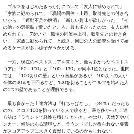
ゴルフをはじめたきっかけについて「友人に勧められて」
「家族に勧められて」「職場の同僚・上司、取引先との付き合
いから」「運動不足の解消」「新しい趣味が欲しかった」「そ
の他」の選択肢で聞いたところ、最も多かったのは「友人に勧
められて」。7次いで「職場の同僚や上司、取引先との付き合
い」「家族に勧められて」と続き、周囲の人の影響を受けて始
めるケースが多い様子がうかがえる。
一方、現在のベストスコアを聞くと、最も多かったベストス
コアは「80～100」と「100～130」が同率1位となった。世間
では、「100切りの壁」という言葉があるが、100以下の人が
全体の30％を下回るなど、100を切ることがゴルフを始めた人
の1つの壁であることが理解できる。
最も多かった上達方法は「打ちっぱなし」（34％）だったも
のの、スコア100を切っている人で絞ると、最も多かった上達
方法は「ラウンドで経験を積む」だった。やはり、天然芝やバ
ンカー、傾斜のある環境など、ラウンドでしか得られない要素
がスコアアップに大きく貢献しているのかもしれない。