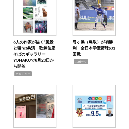
6人の作家が描く“風景
弓ヶ浜（鳥取）が初勝
と猫”の共演 歌舞伎座
利 全日本学童野球の1
そばのギャラリー
回戦
YOHAKUで8月20日か
,
スポーツ
ら開催
,
カルチャー