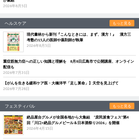
が集結
2026年8月5日
ヘルスケア
もっと見る
現代書林から新刊『こんなときには、まず、漢方！』 漢方三
考塾の15人の医師や薬剤師が執筆
2026年8月5日
重症筋無力症への正しい知識と理解を 8月8日広島市で公開講座、オンライン
配信も
2026年7月31日
【がんを生きる緩和ケア医・大橋洋平「足し算命」】天空を見上げて
2026年7月28日
フェスティバル
もっと見る
絶品屋台グルメが全国各地から大集結 “庶民派食フェス”第4
回「川口×絶品グルメビール＆日本酒祭り2026」を開催
2026年4月15日