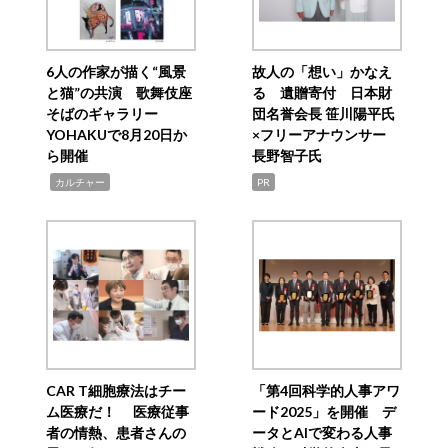
6人の作家が描く“風景
故人の「想い」かなえ
と猫”の共演 歌舞伎座
る 遺贈寄付 日本財
そばのギャラリー
団名誉会長 笹川陽平氏
YOHAKUで8月20日か
×フリーアナウンサー
ら開催
長野智子氏
,
カルチャー
PR
CAR T細胞療法はチー
「第4回科学的人事アワ
ム医療だ！ 医療従事
ード2025」を開催 デ
者の情熱、患者さんの
ータとAIで変わる人事