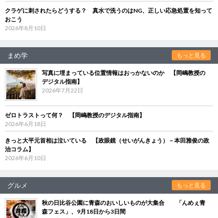
クラゲに刺されたらどうする？ 真水で洗うのはNG、正しい応急処置を知って
おこう
2026年8月10日
まめ学
もっと見る
写真に埋まっている位置情報はおっかないのか 【岡嶋教授の
デジタル指南】
2026年7月22日
ゼロトラストって何？ 【岡嶋教授のデジタル指南】
2026年6月18日
きっと大平元首相は泣いている 【政眼鏡（せいがんきょう）－本田雅俊の政
治コラム】
2026年6月10日
グルメ
もっと見る
秋の日比谷公園に青森のおいしいものが大集合 「んめぇ青
森フェス」、9月18日から3日間