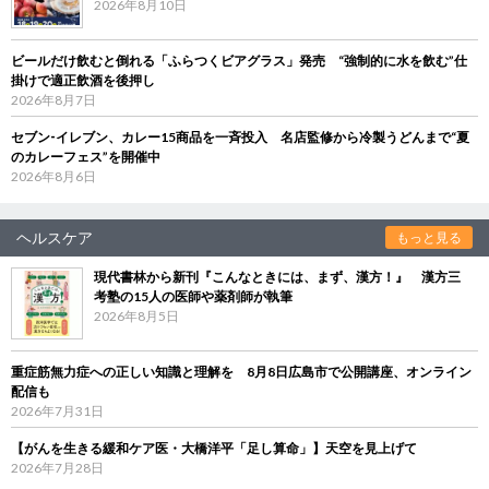
2026年8月10日
ビールだけ飲むと倒れる「ふらつくビアグラス」発売 “強制的に水を飲む”仕
掛けで適正飲酒を後押し
2026年8月7日
セブン‐イレブン、カレー15商品を一斉投入 名店監修から冷製うどんまで“夏
のカレーフェス”を開催中
2026年8月6日
ヘルスケア
もっと見る
現代書林から新刊『こんなときには、まず、漢方！』 漢方三
考塾の15人の医師や薬剤師が執筆
2026年8月5日
重症筋無力症への正しい知識と理解を 8月8日広島市で公開講座、オンライン
配信も
2026年7月31日
【がんを生きる緩和ケア医・大橋洋平「足し算命」】天空を見上げて
2026年7月28日