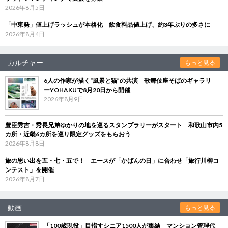
2026年8月5日
「中東発」値上げラッシュが本格化 飲食料品値上げ、約3年ぶりの多さに
2026年8月4日
カルチャー
もっと見る
6人の作家が描く“風景と猫”の共演 歌舞伎座そばのギャラリ
ーYOHAKUで8月20日から開催
2026年8月9日
豊臣秀吉・秀長兄弟ゆかりの地を巡るスタンプラリーがスタート 和歌山市内5
カ所・近畿6カ所を巡り限定グッズをもらおう
2026年8月8日
旅の思い出を五・七・五で！ エースが「かばんの日」に合わせ「旅行川柳コ
ンテスト」を開催
2026年8月7日
動画
もっと見る
「100歳現役」目指すシニア1500人が集結 マンション管理代