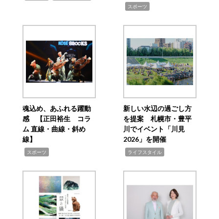
,
スポーツ
魂込め、あふれる躍動
新しい水辺の過ごし方
感 【正田裕生 コラ
を提案 札幌市・豊平
ム 直線・曲線・斜め
川でイベント「川見
線】
2026」を開催
,
,
スポーツ
ライフスタイル