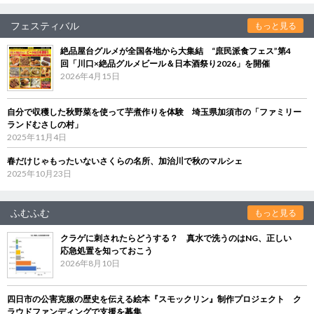
フェスティバル
もっと見る
絶品屋台グルメが全国各地から大集結 “庶民派食フェス”第4
回「川口×絶品グルメビール＆日本酒祭り2026」を開催
2026年4月15日
自分で収穫した秋野菜を使って芋煮作りを体験 埼玉県加須市の「ファミリー
ランドむさしの村」
2025年11月4日
春だけじゃもったいないさくらの名所、加治川で秋のマルシェ
2025年10月23日
ふむふむ
もっと見る
クラゲに刺されたらどうする？ 真水で洗うのはNG、正しい
応急処置を知っておこう
2026年8月10日
四日市の公害克服の歴史を伝える絵本『スモックリン』制作プロジェクト ク
ラウドファンディングで支援を募集