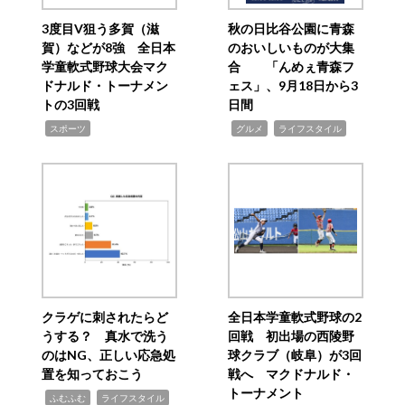
3度目V狙う多賀（滋
秋の日比谷公園に青森
賀）などが8強 全日本
のおいしいものが大集
学童軟式野球大会マク
合 「んめぇ青森フ
ドナルド・トーナメン
ェス」、9月18日から3
トの3回戦
日間
,
,
,
スポーツ
グルメ
ライフスタイル
クラゲに刺されたらど
全日本学童軟式野球の2
うする？ 真水で洗う
回戦 初出場の西陵野
のはNG、正しい応急処
球クラブ（岐阜）が3回
置を知っておこう
戦へ マクドナルド・
トーナメント
,
,
ふむふむ
ライフスタイル