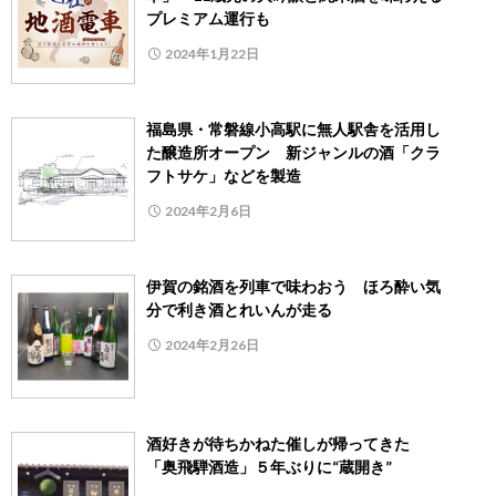
プレミアム運行も
2024年1月22日
福島県・常磐線小高駅に無人駅舎を活用し
た醸造所オープン 新ジャンルの酒「クラ
フトサケ」などを製造
2024年2月6日
伊賀の銘酒を列車で味わおう ほろ酔い気
分で利き酒とれいんが走る
2024年2月26日
酒好きが待ちかねた催しが帰ってきた
「奥飛騨酒造」５年ぶりに“蔵開き”