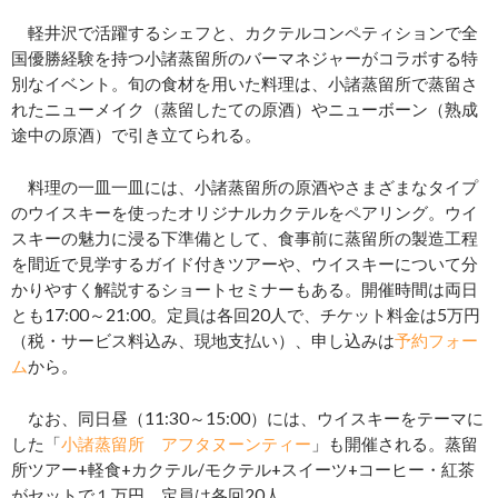
軽井沢で活躍するシェフと、カクテルコンペティションで全
国優勝経験を持つ小諸蒸留所のバーマネジャーがコラボする特
別なイベント。旬の食材を用いた料理は、小諸蒸留所で蒸留さ
れたニューメイク（蒸留したての原酒）やニューボーン（熟成
途中の原酒）で引き立てられる。
料理の一皿一皿には、小諸蒸留所の原酒やさまざまなタイプ
のウイスキーを使ったオリジナルカクテルをペアリング。ウイ
スキーの魅力に浸る下準備として、食事前に蒸留所の製造工程
を間近で見学するガイド付きツアーや、ウイスキーについて分
かりやすく解説するショートセミナーもある。開催時間は両日
とも17:00～21:00。定員は各回20人で、チケット料金は5万円
（税・サービス料込み、現地支払い）、申し込みは
予約フォー
ム
から。
なお、同日昼（11:30～15:00）には、ウイスキーをテーマに
した「
小諸蒸留所 アフタヌーンティー
」も開催される。蒸留
所ツアー+軽食+カクテル/モクテル+スイーツ+コーヒー・紅茶
がセットで１万円。定員は各回20人。