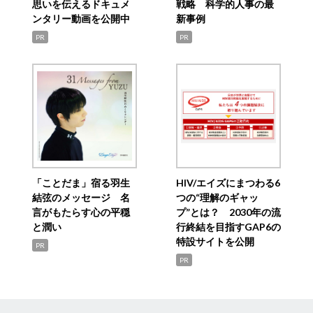
思いを伝えるドキュメ
戦略 科学的人事の最
ンタリー動画を公開中
新事例
PR
PR
「ことだま」宿る羽生
HIV/エイズにまつわる6
結弦のメッセージ 名
つの“理解のギャッ
言がもたらす心の平穏
プ”とは？ 2030年の流
と潤い
行終結を目指すGAP6の
特設サイトを公開
PR
PR