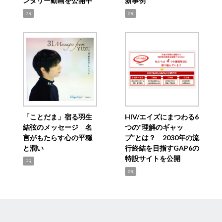
ンタリー動画を公開中
新事例
PR
PR
「ことだま」宿る羽生
HIV/エイズにまつわる6
結弦のメッセージ 名
つの“理解のギャッ
言がもたらす心の平穏
プ”とは？ 2030年の流
と潤い
行終結を目指すGAP6の
特設サイトを公開
PR
PR