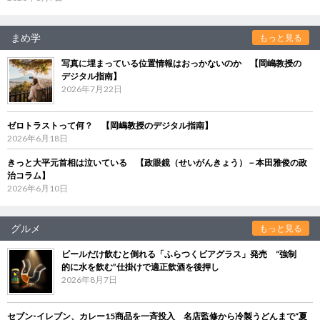
まめ学
もっと見る
写真に埋まっている位置情報はおっかないのか 【岡嶋教授の
デジタル指南】
2026年7月22日
ゼロトラストって何？ 【岡嶋教授のデジタル指南】
2026年6月18日
きっと大平元首相は泣いている 【政眼鏡（せいがんきょう）－本田雅俊の政
治コラム】
2026年6月10日
グルメ
もっと見る
ビールだけ飲むと倒れる「ふらつくビアグラス」発売 “強制
的に水を飲む”仕掛けで適正飲酒を後押し
2026年8月7日
セブン‐イレブン、カレー15商品を一斉投入 名店監修から冷製うどんまで“夏