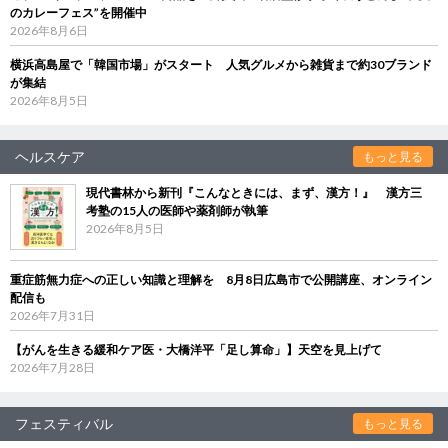
のカレーフェス”を開催中
2026年8月6日
横浜高島屋で「韓国市場」がスタート 人気グルメから雑貨まで約30ブランド
が集結
2026年8月5日
ヘルスケア
もっと見る
現代書林から新刊『こんなときには、まず、漢方！』 漢方三
考塾の15人の医師や薬剤師が執筆
2026年8月5日
重症筋無力症への正しい知識と理解を 8月8日広島市で公開講座、オンライン
配信も
2026年7月31日
【がんを生きる緩和ケア医・大橋洋平「足し算命」】天空を見上げて
2026年7月28日
フェスティバル
もっと見る