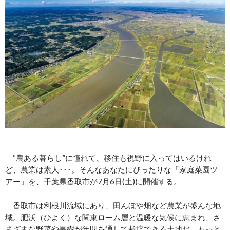
“農ある暮らし”に憧れて、移住も視野に入ってはいるけれ
ど、農業は素人･･･。そんなあなたにぴったりな「家庭菜園ツ
アー」を、千葉県香取市が7月6日(土)に開催する。
香取市は利根川流域にあり、田んぼや畑など農業が盛んな地
域。肥沃（ひよく）な関東ローム層と温暖な気候に恵まれ、さ
まざまな野菜や果樹が年間を通して栽培できる土地だ。もっと