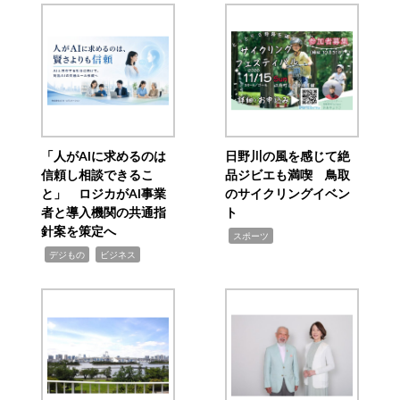
「人がAIに求めるのは
日野川の風を感じて絶
信頼し相談できるこ
品ジビエも満喫 鳥取
と」 ロジカがAI事業
のサイクリングイベン
者と導入機関の共通指
ト
針案を策定へ
,
スポーツ
,
,
デジもの
ビジネス