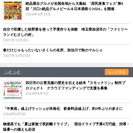
絶品屋台グルメが全国各地から大集結 “庶民派食フェス”第4
回「川口×絶品グルメビール＆日本酒祭り2026」を開催
2026年4月15日
自分で収穫した秋野菜を使って芋煮作りを体験 埼玉県加須市の「ファミリー
ランドむさしの村」
2025年11月4日
春だけじゃもったいないさくらの名所、加治川で秋のマルシェ
2025年10月23日
ふむふむ
もっと見る
四日市の公害克服の歴史を伝える絵本『スモックリン』制作プ
ロジェクト クラウドファンディングで支援を募集
2026年8月5日
「中東発」値上げラッシュが本格化 飲食料品値上げ、約3年ぶりの多さに
2026年8月4日
物価高でも「夏は家族で長距離ドライブ」 宿泊ドライブ予算4万円超、渋滞・
猛暑への備えも必須