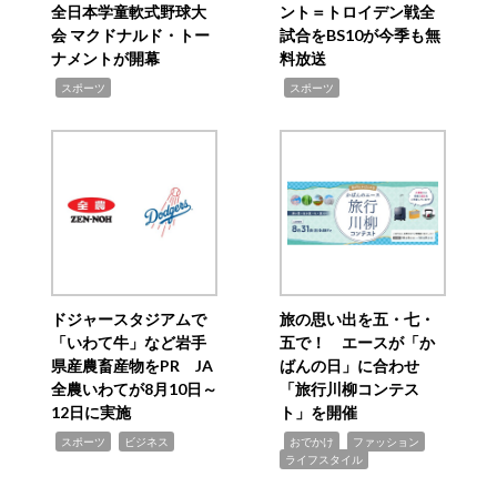
全日本学童軟式野球大
ント＝トロイデン戦全
会 マクドナルド・トー
試合をBS10が今季も無
ナメントが開幕
料放送
,
,
スポーツ
スポーツ
ドジャースタジアムで
旅の思い出を五・七・
「いわて牛」など岩手
五で！ エースが「か
県産農畜産物をPR JA
ばんの日」に合わせ
全農いわてが8月10日～
「旅行川柳コンテス
12日に実施
ト」を開催
,
,
,
,
,
スポーツ
ビジネス
おでかけ
ファッション
ライフスタイル