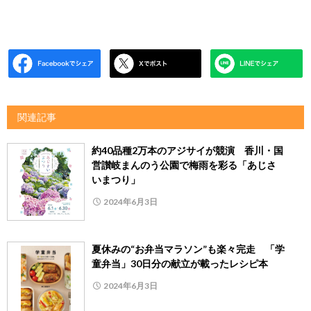
関連記事
約40品種2万本のアジサイが競演 香川・国
営讃岐まんのう公園で梅雨を彩る「あじさ
いまつり」
2024年6月3日
夏休みの“お弁当マラソン”も楽々完走 「学
童弁当」30日分の献立が載ったレシピ本
2024年6月3日