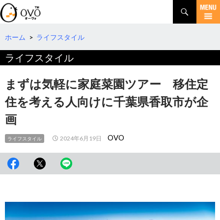
検
索
コ
ン
テ
ホーム
>
ライフスタイル
ン
ライフスタイル
ツ
へ
移
まずは気軽に家庭菜園ツアー 移住定
動
住を考える人向けに千葉県香取市が企
画
OVO
2024年6月19日
ライフスタイル