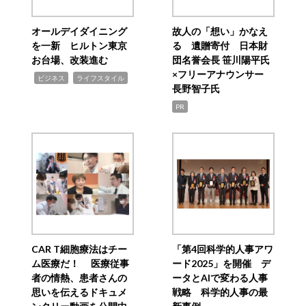
オールデイダイニング
故人の「想い」かなえ
を一新 ヒルトン東京
る 遺贈寄付 日本財
お台場、改装進む
団名誉会長 笹川陽平氏
×フリーアナウンサー
,
,
ビジネス
ライフスタイル
長野智子氏
PR
CAR T細胞療法はチー
「第4回科学的人事アワ
ム医療だ！ 医療従事
ード2025」を開催 デ
者の情熱、患者さんの
ータとAIで変わる人事
思いを伝えるドキュメ
戦略 科学的人事の最