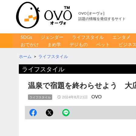
OVO [オーヴォ]
話題の情報を発信するサイト
コンテンツへ移動
検
SDGs
ジェンダー
ライフスタイル
エンタメ
索
おでかけ
まめ学
デジもの
ペット
ビジネ
ホーム
>
ライフスタイル
ライフスタイル
温泉で宿題を終わらせよう 大
OVO
2024年8月21日
ライフスタイル