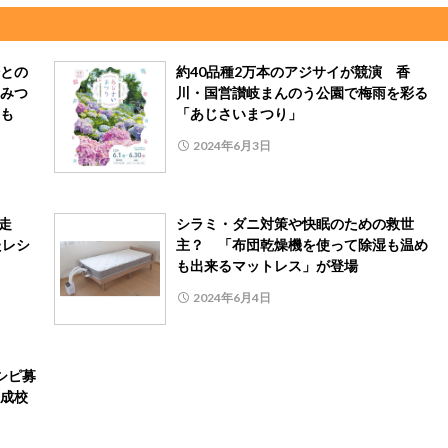
との
約40品種2万本のアジサイが競演 香
みつ
川・国営讃岐まんのう公園で梅雨を彩る
も
「あじさいまつり」
2024年6月3日
完走
シラミ・ダニ対策や快眠のための救世
たレシ
主？ 「布団乾燥機を使って除湿も温め
も出来るマットレス」が登場
2024年6月4日
シピ募
成校