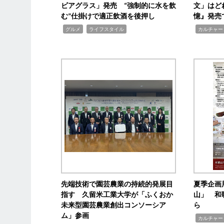
ビアグラス」発売 “強制的に水を飲
文」はど
む”仕掛けで適正飲酒を後押し
憶』発売
,
,
,
グルメ
ライフスタイル
カルチャー
先端技術で園芸農業の持続的発展目
夏季企画
指す 久留米工業大学が「ふくおか
山」 和
未来型園芸農業創出コンソーシア
ら
ム」参画
,
カルチャー