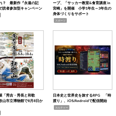
れ？ 最新作『永遠の記
ープ、「サッカー教室&食育講座 in
で読者参加型キャンペーン
宮崎」を開催 小学1年生～3年生の
身体づくりをサポート
,
スポーツ
展「秀吉・秀長と和歌
日本史と世界史を旅するRPG 「時
歌山市立博物館で8月8日か
渡り」、iOS/Androidで配信開始
,
カルチャー