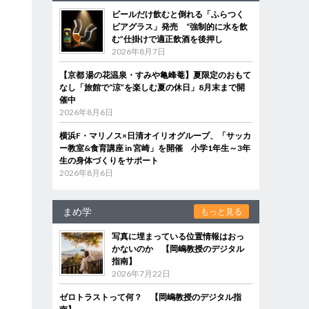
ビールだけ飲むと倒れる「ふらつく
ビアグラス」発売 “強制的に水を飲
む”仕掛けで適正飲酒を後押し
2026年8月7日
【京都 湯の花温泉・すみや亀峰菴】夏限定のおもて
なし「旅館で“涼”を楽しむ夏の休日」8月末まで開
催中
2026年8月6日
横浜F・マリノス×日清オイリオグループ、「サッカ
ー教室&食育講座 in 宮崎」を開催 小学1年生～3年
生の身体づくりをサポート
2026年8月6日
まめ学
もっと見る
写真に埋まっている位置情報はおっ
かないのか 【岡嶋教授のデジタル
指南】
2026年7月22日
ゼロトラストって何？ 【岡嶋教授のデジタル指