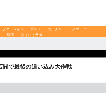
ファッション
グルメ
カルチャー
スポーツ
ス
動画
はばたけラボ
広間で最後の追い込み大作戦