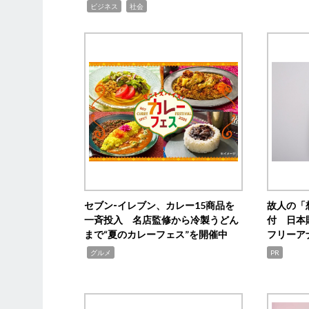
,
,
ビジネス
社会
セブン‐イレブン、カレー15商品を
故人の「
一斉投入 名店監修から冷製うどん
付 日本
まで“夏のカレーフェス”を開催中
フリーア
,
グルメ
PR