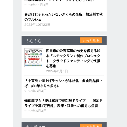
2025年11月4日
春だけじゃもったいないさくらの名所、加治川で秋
のマルシェ
2025年10月23日
ふむふむ
もっと見る
四日市の公害克服の歴史を伝える絵
本『スモックリン』制作プロジェク
ト クラウドファンディングで支援
を募集
2026年8月5日
「中東発」値上げラッシュが本格化 飲食料品値上
げ、約3年ぶりの多さに
2026年8月4日
物価高でも「夏は家族で長距離ドライブ」 宿泊ド
ライブ予算4万円超、渋滞・猛暑への備えも必須
2026年8月3日
カルチャー
もっと見る