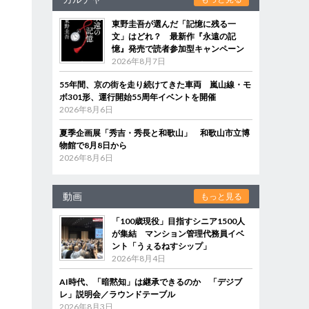
東野圭吾が選んだ「記憶に残る一
文」はどれ？ 最新作『永遠の記
憶』発売で読者参加型キャンペーン
2026年8月7日
55年間、京の街を走り続けてきた車両 嵐山線・モ
ボ301形、運行開始55周年イベントを開催
2026年8月6日
夏季企画展「秀吉・秀長と和歌山」 和歌山市立博
物館で8月8日から
2026年8月6日
動画
もっと見る
「100歳現役」目指すシニア1500人
が集結 マンション管理代務員イベ
ント「うぇるねすシップ」
2026年8月4日
AI時代、「暗黙知」は継承できるのか 「デジブ
レ」説明会／ラウンドテーブル
2026年8月3日