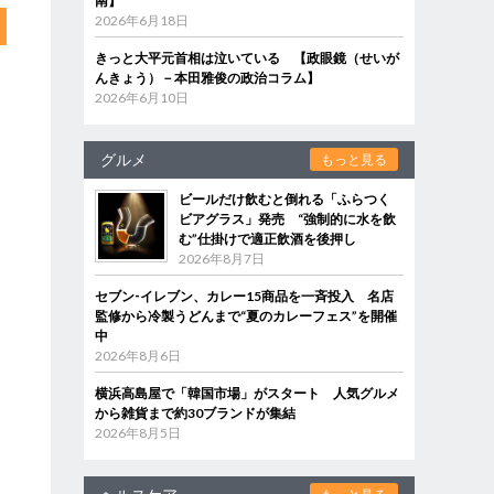
南】
2026年6月18日
きっと大平元首相は泣いている 【政眼鏡（せいが
んきょう）－本田雅俊の政治コラム】
2026年6月10日
グルメ
もっと見る
ビールだけ飲むと倒れる「ふらつく
ビアグラス」発売 “強制的に水を飲
む”仕掛けで適正飲酒を後押し
2026年8月7日
セブン‐イレブン、カレー15商品を一斉投入 名店
監修から冷製うどんまで“夏のカレーフェス”を開催
中
2026年8月6日
横浜高島屋で「韓国市場」がスタート 人気グルメ
から雑貨まで約30ブランドが集結
2026年8月5日