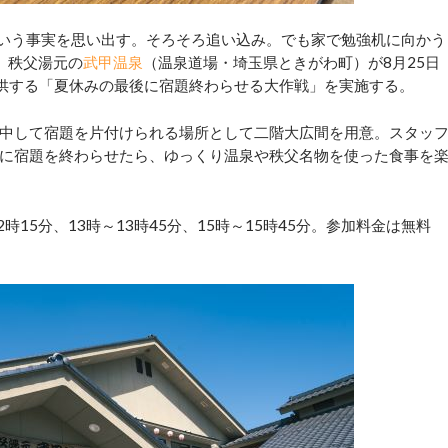
いう事実を思い出す。そろそろ追い込み。でも家で勉強机に向かう
。秩父湯元の
武甲温泉
（温泉道場・埼玉県ときがわ町）が8月25日
提供する「夏休みの最後に宿題終わらせる大作戦」を実施する。
中して宿題を片付けられる場所として二階大広間を用意。スタッ
に宿題を終わらせたら、ゆっくり温泉や秩父名物を使った食事を
2時15分、13時～13時45分、15時～15時45分。参加料金は無料