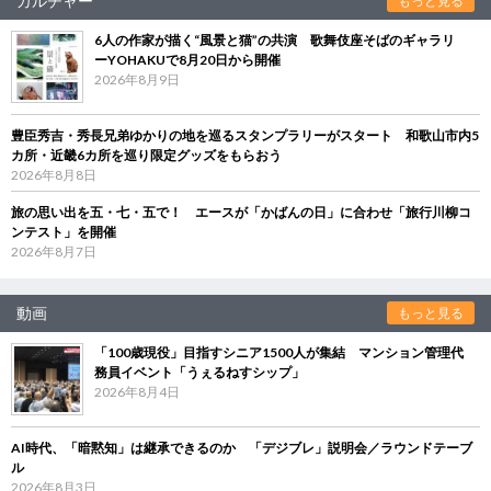
カルチャー
もっと見る
6人の作家が描く“風景と猫”の共演 歌舞伎座そばのギャラリ
ーYOHAKUで8月20日から開催
2026年8月9日
豊臣秀吉・秀長兄弟ゆかりの地を巡るスタンプラリーがスタート 和歌山市内5
カ所・近畿6カ所を巡り限定グッズをもらおう
2026年8月8日
旅の思い出を五・七・五で！ エースが「かばんの日」に合わせ「旅行川柳コ
ンテスト」を開催
2026年8月7日
動画
もっと見る
「100歳現役」目指すシニア1500人が集結 マンション管理代
務員イベント「うぇるねすシップ」
2026年8月4日
AI時代、「暗黙知」は継承できるのか 「デジブレ」説明会／ラウンドテーブ
ル
2026年8月3日