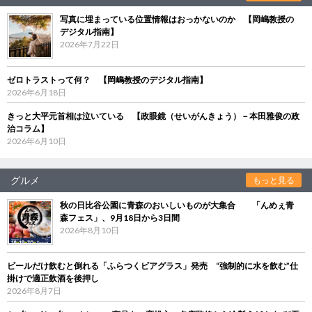
写真に埋まっている位置情報はおっかないのか 【岡嶋教授の
デジタル指南】
2026年7月22日
ゼロトラストって何？ 【岡嶋教授のデジタル指南】
2026年6月18日
きっと大平元首相は泣いている 【政眼鏡（せいがんきょう）－本田雅俊の政
治コラム】
2026年6月10日
グルメ
もっと見る
秋の日比谷公園に青森のおいしいものが大集合 「んめぇ青
森フェス」、9月18日から3日間
2026年8月10日
ビールだけ飲むと倒れる「ふらつくビアグラス」発売 “強制的に水を飲む”仕
掛けで適正飲酒を後押し
2026年8月7日