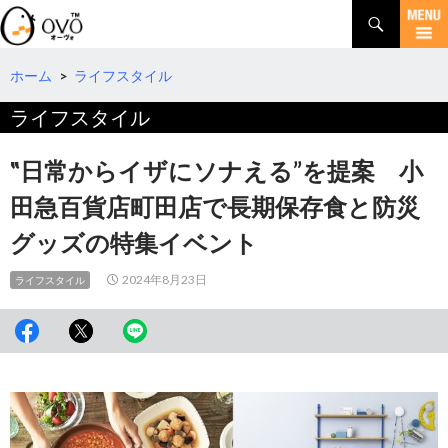
検
索
コ
ン
テ
ホーム
>
ライフスタイル
ン
ライフスタイル
ツ
へ
移
‟日常からイザにソナえる”を提案 小
動
田急百貨店町田店で長期保存食と防災
グッズの特集イベント
2024年8月23日
ライフスタイル