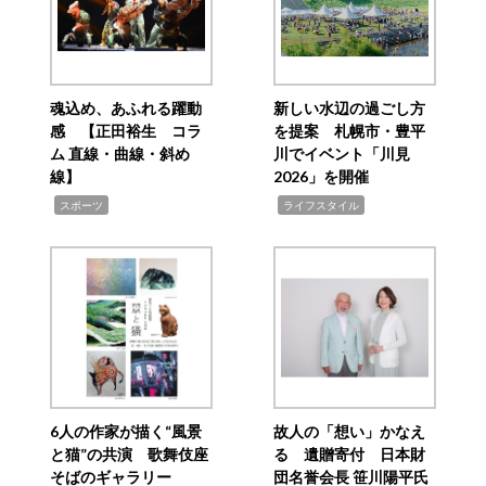
魂込め、あふれる躍動
新しい水辺の過ごし方
感 【正田裕生 コラ
を提案 札幌市・豊平
ム 直線・曲線・斜め
川でイベント「川見
線】
2026」を開催
,
,
スポーツ
ライフスタイル
6人の作家が描く“風景
故人の「想い」かなえ
と猫”の共演 歌舞伎座
る 遺贈寄付 日本財
そばのギャラリー
団名誉会長 笹川陽平氏