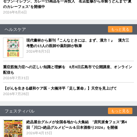
セブン‐イレブン、カレー15商品を一斉投入 名店監修から冷製うどんまで“夏
のカレーフェス”を開催中
2026年8月6日
ヘルスケア
もっと見る
現代書林から新刊『こんなときには、まず、漢方！』 漢方三
考塾の15人の医師や薬剤師が執筆
2026年8月5日
重症筋無力症への正しい知識と理解を 8月8日広島市で公開講座、オンライン
配信も
2026年7月31日
【がんを生きる緩和ケア医・大橋洋平「足し算命」】天空を見上げて
2026年7月28日
フェスティバル
もっと見る
絶品屋台グルメが全国各地から大集結 “庶民派食フェス”第4
回「川口×絶品グルメビール＆日本酒祭り2026」を開催
2026年4月15日