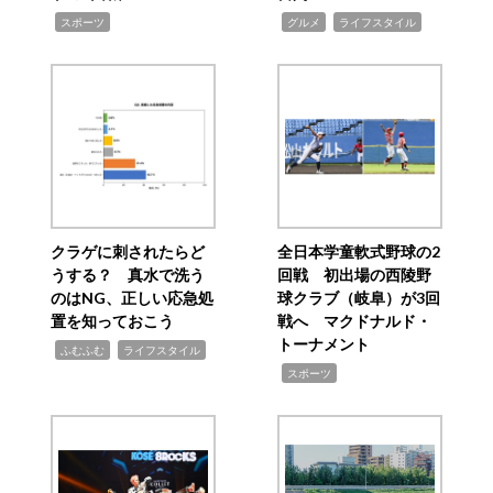
,
,
,
スポーツ
グルメ
ライフスタイル
クラゲに刺されたらど
全日本学童軟式野球の2
うする？ 真水で洗う
回戦 初出場の西陵野
のはNG、正しい応急処
球クラブ（岐阜）が3回
置を知っておこう
戦へ マクドナルド・
トーナメント
,
,
ふむふむ
ライフスタイル
,
スポーツ