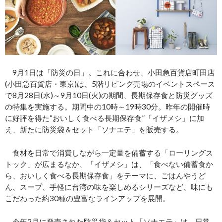
9月1日は「防災の日」。これに合わせ、小田急百貨店町田店
(小田急百貨店・東京)は、5階リビング売場のイベントスペース
で8月28日(水)～9月10日(火)の期間、長期保存食と防災グッズ
の特集を実施する。期間中の10時～19時30分。昨年の開催時
に好評を得た“おいしく食べる長期保存食”「イザメシ」に加
え、新たに防災袋＆セット「ソナエテ」を販売する。
食材を日常で消費しながら一定量を備蓄する「ローリングス
トック」が広まるなか、「イザメシ」は、「食べない備蓄食か
ら、おいしく食べる長期保存食」をテーマに、ごはんやうど
ん、スープ、手軽に台湾の味を楽しめるシリーズなど、味にも
こだわった約30種の豊富なラインアップを展開。
今年2月に発売された防災袋＆セット「ソナエテ」は、日常