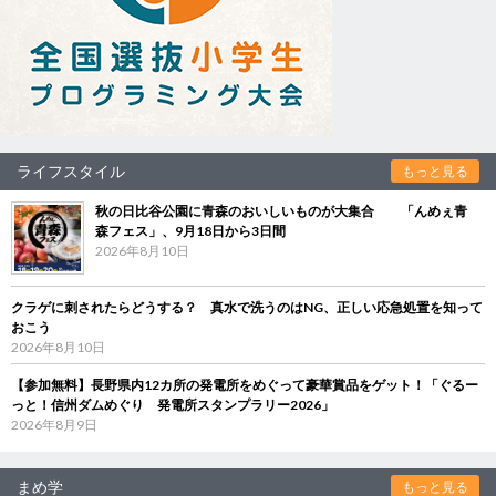
ライフスタイル
もっと見る
秋の日比谷公園に青森のおいしいものが大集合 「んめぇ青
森フェス」、9月18日から3日間
2026年8月10日
クラゲに刺されたらどうする？ 真水で洗うのはNG、正しい応急処置を知って
おこう
2026年8月10日
【参加無料】長野県内12カ所の発電所をめぐって豪華賞品をゲット！「ぐるー
っと！信州ダムめぐり 発電所スタンプラリー2026」
2026年8月9日
まめ学
もっと見る