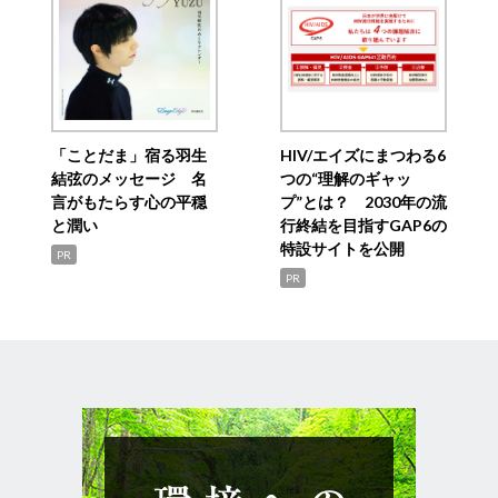
「ことだま」宿る羽生
HIV/エイズにまつわる6
結弦のメッセージ 名
つの“理解のギャッ
言がもたらす心の平穏
プ”とは？ 2030年の流
と潤い
行終結を目指すGAP6の
特設サイトを公開
PR
PR