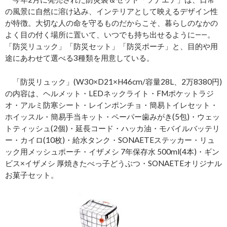
の風景に自然に溶け込み、インテリアとして映えるデザイン性
が特徴。大切な人の命を守るものだからこそ、暮らしのなかの
よく目の付く場所に置いて、いつでも持ち出せるように――。
「防災リュック」「防災セット」「防災ポーチ」と、目的や用
途にあわせて選べる3種類を用意している。
「防災リュック」(W30×D21×H46cm/容量28L、2万8380円)
の内容は、ヘルメット・LEDネックライト・FMポケットラジ
オ・アルミ防寒シート・レインポンチョ・簡易トイレセット・
ホイッスル・簡易手当キット・ペーパー歯みがき(5包)・ウェッ
トティッシュ(2個)・延長コード・ハッカ油・モバイルバッテリ
ー・カイロ(10枚)・給水タンク・SONAETEステッカー・リュ
ック用メッシュポーチ・イザメシ 7年保存水 500ml(4本)・ギン
ビス×イザメシ 厚焼きたべっ子どうぶつ・SONAETEオリジナル
お菓子セット。