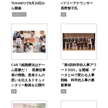
YOHAKUで8月20日か
×フリーアナウンサー
ら開催
長野智子氏
,
カルチャー
PR
CAR T細胞療法はチー
「第4回科学的人事アワ
ム医療だ！ 医療従事
ード2025」を開催 デ
者の情熱、患者さんの
ータとAIで変わる人事
思いを伝えるドキュメ
戦略 科学的人事の最
ンタリー動画を公開中
新事例
PR
PR