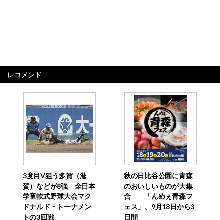
レコメンド
3度目V狙う多賀（滋
秋の日比谷公園に青森
賀）などが8強 全日本
のおいしいものが大集
学童軟式野球大会マク
合 「んめぇ青森フ
ドナルド・トーナメン
ェス」、9月18日から3
トの3回戦
日間