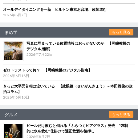
オールデイダイニングを一新 ヒルトン東京お台場、改装進む
2026年8月7日
まめ学
もっと見る
写真に埋まっている位置情報はおっかないのか 【岡嶋教授の
デジタル指南】
2026年7月22日
ゼロトラストって何？ 【岡嶋教授のデジタル指南】
2026年6月18日
きっと大平元首相は泣いている 【政眼鏡（せいがんきょう）－本田雅俊の政
治コラム】
2026年6月10日
グルメ
もっと見る
ビールだけ飲むと倒れる「ふらつくビアグラス」発売 “強制
的に水を飲む”仕掛けで適正飲酒を後押し
2026年8月7日