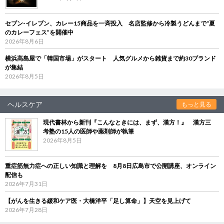
セブン‐イレブン、カレー15商品を一斉投入 名店監修から冷製うどんまで“夏
のカレーフェス”を開催中
2026年8月6日
横浜高島屋で「韓国市場」がスタート 人気グルメから雑貨まで約30ブランド
が集結
2026年8月5日
ヘルスケア
もっと見る
現代書林から新刊『こんなときには、まず、漢方！』 漢方三
考塾の15人の医師や薬剤師が執筆
2026年8月5日
重症筋無力症への正しい知識と理解を 8月8日広島市で公開講座、オンライン
配信も
2026年7月31日
【がんを生きる緩和ケア医・大橋洋平「足し算命」】天空を見上げて
2026年7月28日