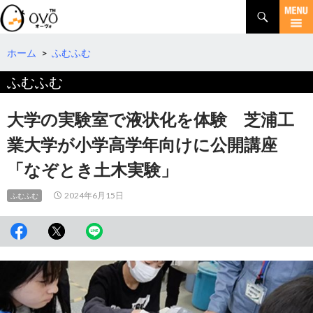
検
索
コ
ン
テ
ホーム
>
ふむふむ
ン
ふむふむ
ツ
へ
移
大学の実験室で液状化を体験 芝浦工
動
業大学が小学高学年向けに公開講座
「なぞとき土木実験」
2024年6月15日
ふむふむ