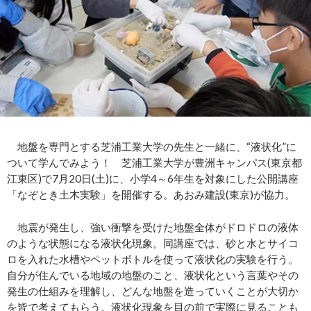
地盤を専門とする芝浦工業大学の先生と一緒に、“液状化”に
ついて学んでみよう！ 芝浦工業大学が豊洲キャンパス(東京都
江東区)で7月20日(土)に、小学4～6年生を対象にした公開講座
「なぞとき土木実験」を開催する。あおみ建設(東京)が協力。
地震が発生し、強い衝撃を受けた地盤全体がドロドロの液体
のような状態になる液状化現象。同講座では、砂と水とサイコ
ロを入れた水槽やペットボトルを使って液状化の実験を行う。
自分が住んでいる地域の地盤のこと、液状化という言葉やその
発生の仕組みを理解し、どんな地盤を造っていくことが大切か
を皆で考えてもらう。液状化現象を目の前で実際に見ることも