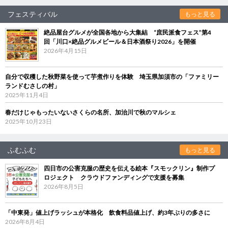
フェスティバル
もっと見る
絶品屋台グルメが全国各地から大集結 “庶民派食フェス”第4
回「川口×絶品グルメビール＆日本酒祭り2026」を開催
2026年4月15日
自分で収穫した秋野菜を使って芋煮作りを体験 埼玉県加須市の「ファミリー
ランドむさしの村」
2025年11月4日
春だけじゃもったいないさくらの名所、加治川で秋のマルシェ
2025年10月23日
ふむふむ
もっと見る
四日市の公害克服の歴史を伝える絵本『スモックリン』制作プ
ロジェクト クラウドファンディングで支援を募集
2026年8月5日
「中東発」値上げラッシュが本格化 飲食料品値上げ、約3年ぶりの多さに
2026年8月4日