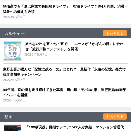
物価高でも「夏は家族で長距離ドライブ」 宿泊ドライブ予算4万円超、渋滞・
猛暑への備えも必須
2026年8月3日
カルチャー
もっと見る
旅の思い出を五・七・五で！ エースが「かばんの日」に合わ
せ「旅行川柳コンテスト」を開催
2026年8月7日
東野圭吾が選んだ「記憶に残る一文」はどれ？ 最新作『永遠の記憶』発売で
読者参加型キャンペーン
2026年8月7日
55年間、京の街を走り続けてきた車両 嵐山線・モボ301形、運行開始55周年
イベントを開催
2026年8月6日
動画
もっと見る
「100歳現役」目指すシニア1500人が集結 マンション管理代