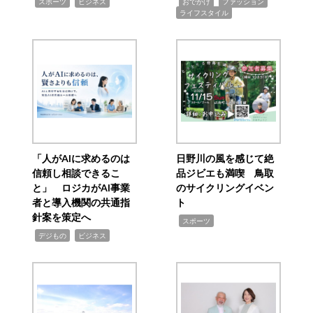
,
,
,
,
,
スポーツ
ビジネス
おでかけ
ファッション
ライフスタイル
「人がAIに求めるのは
日野川の風を感じて絶
信頼し相談できるこ
品ジビエも満喫 鳥取
と」 ロジカがAI事業
のサイクリングイベン
者と導入機関の共通指
ト
針案を策定へ
,
スポーツ
,
,
デジもの
ビジネス