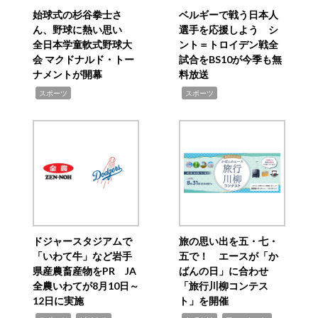
始球式の杉谷拳士さ
ベルギーで戦う日本人
ん、野球に熱い思い
選手を応援しよう シ
全日本学童軟式野球大
ント＝トロイデン戦全
会 マクドナルド・トー
試合をBS10が今季も無
ナメントが開幕
料放送
,
,
スポーツ
スポーツ
ドジャースタジアムで
旅の思い出を五・七・
「いわて牛」など岩手
五で！ エースが「か
県産農畜産物をPR JA
ばんの日」に合わせ
全農いわてが8月10日～
「旅行川柳コンテス
12日に実施
ト」を開催