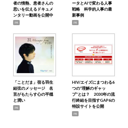
者の情熱、患者さんの
ータとAIで変わる人事
思いを伝えるドキュメ
戦略 科学的人事の最
ンタリー動画を公開中
新事例
PR
PR
「ことだま」宿る羽生
HIV/エイズにまつわる6
結弦のメッセージ 名
つの“理解のギャッ
言がもたらす心の平穏
プ”とは？ 2030年の流
と潤い
行終結を目指すGAP6の
特設サイトを公開
PR
PR