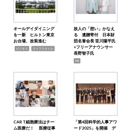
オールデイダイニング
故人の「想い」かなえ
を一新 ヒルトン東京
る 遺贈寄付 日本財
お台場、改装進む
団名誉会長 笹川陽平氏
×フリーアナウンサー
,
,
ビジネス
ライフスタイル
長野智子氏
PR
CAR T細胞療法はチー
「第4回科学的人事アワ
ム医療だ！ 医療従事
ード2025」を開催 デ