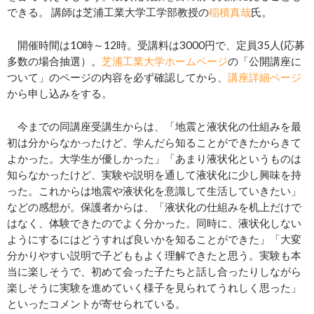
できる。 講師は芝浦工業大学工学部教授の
稲積真哉
氏。
開催時間は10時～12時。受講料は3000円で、定員35人(応募
多数の場合抽選）。
芝浦工業大学ホームページ
の「公開講座に
ついて」のページの内容を必ず確認してから、
講座詳細ページ
から申し込みをする。
今までの同講座受講生からは、「地震と液状化の仕組みを最
初は分からなかったけど、学んだら知ることができたからきて
よかった。大学生が優しかった」「あまり液状化というものは
知らなかったけど、実験や説明を通して液状化に少し興味を持
った。これからは地震や液状化を意識して生活していきたい」
などの感想が。保護者からは、「液状化の仕組みを机上だけで
はなく、体験できたのでよく分かった。同時に、液状化しない
ようにするにはどうすれば良いかを知ることができた」「大変
分かりやすい説明で子どももよく理解できたと思う。実験も本
当に楽しそうで、初めて会った子たちと話し合ったりしながら
楽しそうに実験を進めていく様子を見られてうれしく思った」
といったコメントが寄せられている。