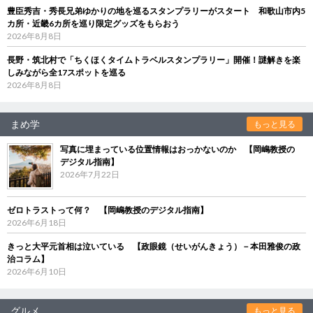
豊臣秀吉・秀長兄弟ゆかりの地を巡るスタンプラリーがスタート 和歌山市内5
カ所・近畿6カ所を巡り限定グッズをもらおう
2026年8月8日
長野・筑北村で「ちくほくタイムトラベルスタンプラリー」開催！謎解きを楽
しみながら全17スポットを巡る
2026年8月8日
まめ学
もっと見る
写真に埋まっている位置情報はおっかないのか 【岡嶋教授の
デジタル指南】
2026年7月22日
ゼロトラストって何？ 【岡嶋教授のデジタル指南】
2026年6月18日
きっと大平元首相は泣いている 【政眼鏡（せいがんきょう）－本田雅俊の政
治コラム】
2026年6月10日
グルメ
もっと見る