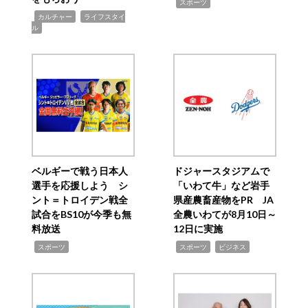
,
スポーツ
,
,
カルチャー
ライフスタイ
ル
ベルギーで戦う日本人
ドジャースタジアムで
選手を応援しよう シ
「いわて牛」など岩手
ント＝トロイデン戦全
県産農畜産物をPR JA
試合をBS10が今季も無
全農いわてが8月10日～
料放送
12日に実施
,
,
,
スポーツ
スポーツ
ビジネス