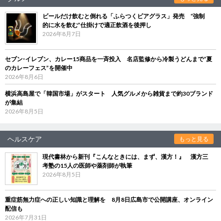
ビールだけ飲むと倒れる「ふらつくビアグラス」発売 “強制
的に水を飲む”仕掛けで適正飲酒を後押し
2026年8月7日
セブン‐イレブン、カレー15商品を一斉投入 名店監修から冷製うどんまで“夏
のカレーフェス”を開催中
2026年8月6日
横浜高島屋で「韓国市場」がスタート 人気グルメから雑貨まで約30ブランド
が集結
2026年8月5日
ヘルスケア
もっと見る
現代書林から新刊『こんなときには、まず、漢方！』 漢方三
考塾の15人の医師や薬剤師が執筆
2026年8月5日
重症筋無力症への正しい知識と理解を 8月8日広島市で公開講座、オンライン
配信も
2026年7月31日