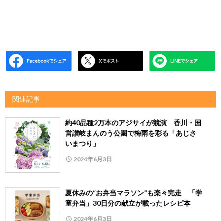
関連記事
約40品種2万本のアジサイが競演 香川・国
営讃岐まんのう公園で梅雨を彩る「あじさ
いまつり」
2024年6月3日
夏休みの“お弁当マラソン”も楽々完走 「学
童弁当」30日分の献立が載ったレシピ本
2024年6月3日