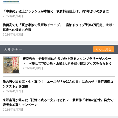
「中東発」値上げラッシュが本格化 飲食料品値上げ、約3年ぶりの多さに
2026年8月4日
物価高でも「夏は家族で長距離ドライブ」 宿泊ドライブ予算4万円超、渋滞・
猛暑への備えも必須
2026年8月3日
カルチャー
もっと見る
豊臣秀吉・秀長兄弟ゆかりの地を巡るスタンプラリーがスター
ト 和歌山市内5カ所・近畿6カ所を巡り限定グッズをもらおう
2026年8月8日
旅の思い出を五・七・五で！ エースが「かばんの日」に合わせ「旅行川柳コ
ンテスト」を開催
2026年8月7日
東野圭吾が選んだ「記憶に残る一文」はどれ？ 最新作『永遠の記憶』発売で
読者参加型キャンペーン
2026年8月7日