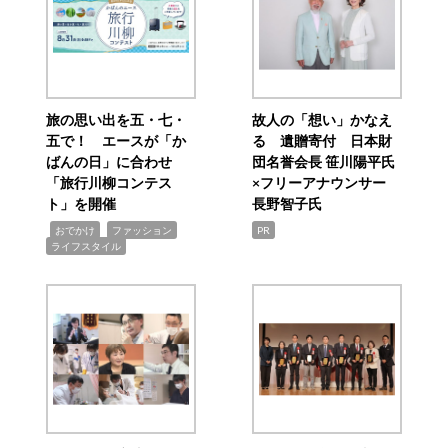
旅の思い出を五・七・
故人の「想い」かなえ
五で！ エースが「か
る 遺贈寄付 日本財
ばんの日」に合わせ
団名誉会長 笹川陽平氏
「旅行川柳コンテス
×フリーアナウンサー
ト」を開催
長野智子氏
,
,
,
おでかけ
ファッション
PR
ライフスタイル