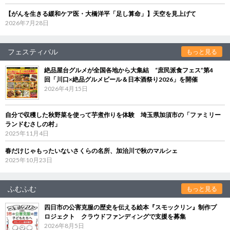
【がんを生きる緩和ケア医・大橋洋平「足し算命」】天空を見上げて
2026年7月28日
フェスティバル
もっと見る
絶品屋台グルメが全国各地から大集結 “庶民派食フェス”第4
回「川口×絶品グルメビール＆日本酒祭り2026」を開催
2026年4月15日
自分で収穫した秋野菜を使って芋煮作りを体験 埼玉県加須市の「ファミリー
ランドむさしの村」
2025年11月4日
春だけじゃもったいないさくらの名所、加治川で秋のマルシェ
2025年10月23日
ふむふむ
もっと見る
四日市の公害克服の歴史を伝える絵本『スモックリン』制作プ
ロジェクト クラウドファンディングで支援を募集
2026年8月5日