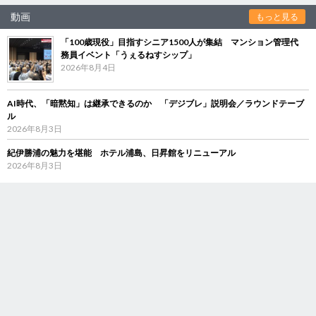
動画
もっと見る
「100歳現役」目指すシニア1500人が集結 マンション管理代
務員イベント「うぇるねすシップ」
2026年8月4日
AI時代、「暗黙知」は継承できるのか 「デジブレ」説明会／ラウンドテーブ
ル
2026年8月3日
紀伊勝浦の魅力を堪能 ホテル浦島、日昇館をリニューアル
2026年8月3日