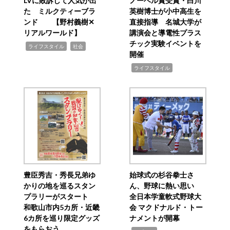
LVに敗訴して人気が出
ノーベル賞受賞・白川
た ミルクティーブラ
英樹博士が小中高生を
ンド 【野村義樹✕
直接指導 名城大学が
リアルワールド】
講演会と導電性プラス
チック実験イベントを
,
,
ライフスタイル
社会
開催
,
ライフスタイル
豊臣秀吉・秀長兄弟ゆ
始球式の杉谷拳士さ
かりの地を巡るスタン
ん、野球に熱い思い
プラリーがスタート
全日本学童軟式野球大
和歌山市内5カ所・近畿
会 マクドナルド・トー
6カ所を巡り限定グッズ
ナメントが開幕
をもらおう