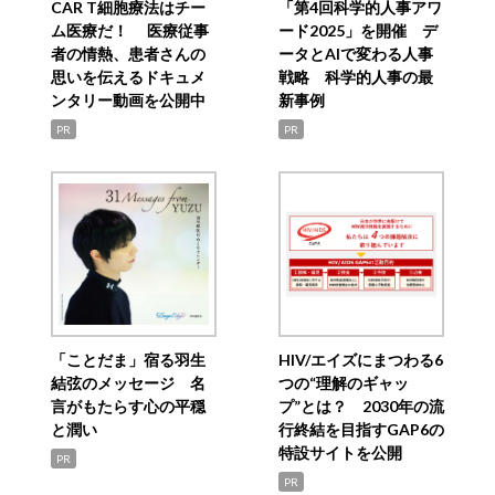
CAR T細胞療法はチー
「第4回科学的人事アワ
ム医療だ！ 医療従事
ード2025」を開催 デ
者の情熱、患者さんの
ータとAIで変わる人事
思いを伝えるドキュメ
戦略 科学的人事の最
ンタリー動画を公開中
新事例
PR
PR
「ことだま」宿る羽生
HIV/エイズにまつわる6
結弦のメッセージ 名
つの“理解のギャッ
言がもたらす心の平穏
プ”とは？ 2030年の流
と潤い
行終結を目指すGAP6の
特設サイトを公開
PR
PR