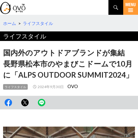
検
索
コ
ン
テ
ホーム
>
ライフスタイル
ン
ライフスタイル
ツ
へ
移
国内外のアウトドアブランドが集結
動
長野県松本市のやまびこドームで10月
に「ALPS OUTDOOR SUMMIT2024」
OVO
2024年9月30日
ライフスタイル