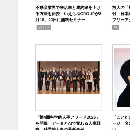
不動産業界で来店率と成約率を上げ
故人の「
る方法を伝授 いえらぶGROUPが8
付 日本
月18、20日に無料セミナー
フリーア
,
ビジネス
PR
「第4回科学的人事アワード2025」
「ことだ
を開催 データとAIで変わる人事戦
ージ 名
略 科学的人事の最新事例
い