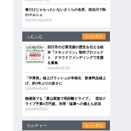
春だけじゃもったいないさくらの名所、加治川で秋
のマルシェ
2025年10月23日
ふむふむ
もっと見る
四日市の公害克服の歴史を伝える絵
本『スモックリン』制作プロジェク
ト クラウドファンディングで支援
を募集
2026年8月5日
「中東発」値上げラッシュが本格化 飲食料品値上
げ、約3年ぶりの多さに
2026年8月4日
物価高でも「夏は家族で長距離ドライブ」 宿泊ド
ライブ予算4万円超、渋滞・猛暑への備えも必須
2026年8月3日
カルチャー
もっと見る