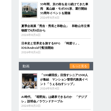
55年間、京の街を走り続けてきた車
両 嵐山線・モボ301形、運行開始
55周年イベントを開催
2026年8月6日
夏季企画展「秀吉・秀長と和歌山」 和歌山市立博
物館で8月8日から
2026年8月6日
日本史と世界史を旅するRPG 「時渡り」、
iOS/Androidで配信開始
2026年8月6日
動画
もっと見る
「100歳現役」目指すシニア1500人
が集結 マンション管理代務員イベ
ント「うぇるねすシップ」
2026年8月4日
AI時代、「暗黙知」は継承できるのか 「デジブ
レ」説明会／ラウンドテーブル
2026年8月3日