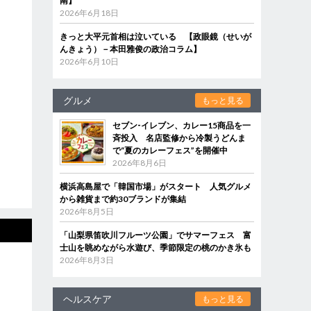
南】
2026年6月18日
きっと大平元首相は泣いている 【政眼鏡（せいが
んきょう）－本田雅俊の政治コラム】
2026年6月10日
グルメ
もっと見る
セブン‐イレブン、カレー15商品を一
斉投入 名店監修から冷製うどんま
で“夏のカレーフェス”を開催中
2026年8月6日
横浜高島屋で「韓国市場」がスタート 人気グルメ
から雑貨まで約30ブランドが集結
2026年8月5日
「山梨県笛吹川フルーツ公園」でサマーフェス 富
士山を眺めながら水遊び、季節限定の桃のかき氷も
2026年8月3日
ヘルスケア
もっと見る