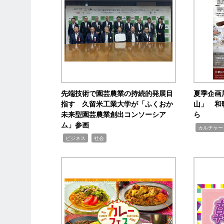
先端技術で園芸農業の持続的発展目
夏季企画
指す 久留米工業大学が「ふくおか
山」 和
未来型園芸農業創出コンソーシア
ら
ム」参画
,
カルチャー
,
,
ビジネス
社会