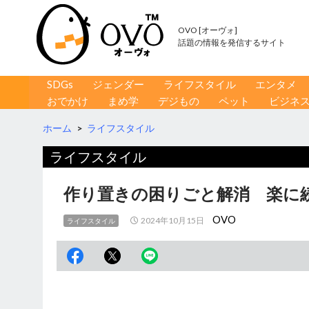
OVO [オーヴォ]
話題の情報を発信するサイト
コンテンツへ移動
検
SDGs
ジェンダー
ライフスタイル
エンタメ
索
おでかけ
まめ学
デジもの
ペット
ビジネ
ホーム
>
ライフスタイル
ライフスタイル
作り置きの困りごと解消 楽に
OVO
2024年10月15日
ライフスタイル