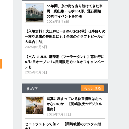
55年間、京の街を走り続けてきた車
両 嵐山線・モボ301形、運行開始
55周年イベントを開催
2026年8月6日
【入場無料！大江戸ビール祭り2026秋】仕事帰りの
一杯や週末の昼飲みにも！全国のクラフトビールが
大集合｜品川
2026年8月6日
【六六-LIULIU-麻辣湯（マーラータン）】恵比寿に
8月6日オープン！6日間限定で66％オフキャンペー
ンも
2026年8月5日
まめ学
もっと見る
写真に埋まっている位置情報はおっ
かないのか 【岡嶋教授のデジタル
指南】
2026年7月22日
ゼロトラストって何？ 【岡嶋教授のデジタル指