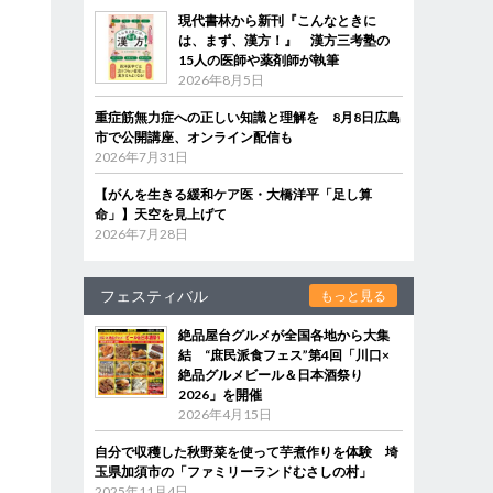
現代書林から新刊『こんなときに
は、まず、漢方！』 漢方三考塾の
15人の医師や薬剤師が執筆
2026年8月5日
重症筋無力症への正しい知識と理解を 8月8日広島
市で公開講座、オンライン配信も
2026年7月31日
【がんを生きる緩和ケア医・大橋洋平「足し算
命」】天空を見上げて
2026年7月28日
フェスティバル
もっと見る
絶品屋台グルメが全国各地から大集
結 “庶民派食フェス”第4回「川口×
絶品グルメビール＆日本酒祭り
2026」を開催
2026年4月15日
自分で収穫した秋野菜を使って芋煮作りを体験 埼
玉県加須市の「ファミリーランドむさしの村」
2025年11月4日