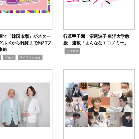
屋で「韓国市場」がスター
行革甲子園 沼尾波子 東洋大学教
グルメから雑貨まで約30ブ
授 連載「よんななエコノミー」
集結
,
ビジネス
,
,
グルメ
ライフスタイル