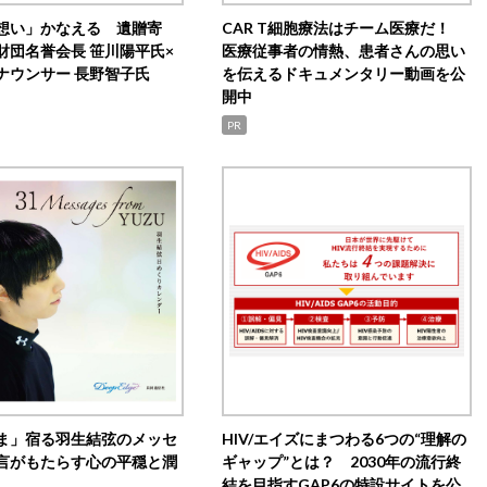
想い」かなえる 遺贈寄
CAR T細胞療法はチーム医療だ！
財団名誉会長 笹川陽平氏×
医療従事者の情熱、患者さんの思い
ナウンサー 長野智子氏
を伝えるドキュメンタリー動画を公
開中
PR
ま」宿る羽生結弦のメッセ
HIV/エイズにまつわる6つの“理解の
言がもたらす心の平穏と潤
ギャップ”とは？ 2030年の流行終
結を目指すGAP6の特設サイトを公