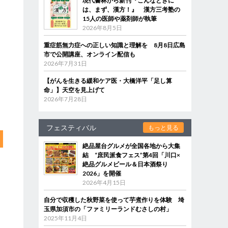
現代書林から新刊『こんなときに
は、まず、漢方！』 漢方三考塾の
15人の医師や薬剤師が執筆
2026年8月5日
重症筋無力症への正しい知識と理解を 8月8日広島
市で公開講座、オンライン配信も
2026年7月31日
【がんを生きる緩和ケア医・大橋洋平「足し算
命」】天空を見上げて
2026年7月28日
フェスティバル
もっと見る
絶品屋台グルメが全国各地から大集
結 “庶民派食フェス”第4回「川口×
絶品グルメビール＆日本酒祭り
2026」を開催
2026年4月15日
自分で収穫した秋野菜を使って芋煮作りを体験 埼
玉県加須市の「ファミリーランドむさしの村」
2025年11月4日