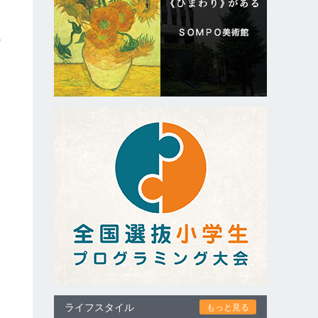
の
・
改
、
ライフスタイル
もっと見る