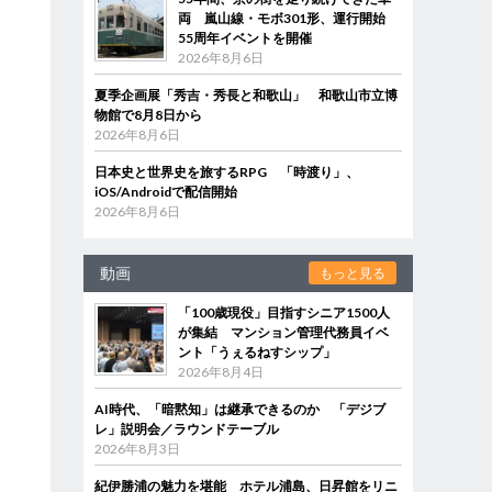
両 嵐山線・モボ301形、運行開始
55周年イベントを開催
2026年8月6日
夏季企画展「秀吉・秀長と和歌山」 和歌山市立博
物館で8月8日から
2026年8月6日
日本史と世界史を旅するRPG 「時渡り」、
iOS/Androidで配信開始
2026年8月6日
動画
もっと見る
「100歳現役」目指すシニア1500人
が集結 マンション管理代務員イベ
ント「うぇるねすシップ」
2026年8月4日
AI時代、「暗黙知」は継承できるのか 「デジブ
レ」説明会／ラウンドテーブル
2026年8月3日
紀伊勝浦の魅力を堪能 ホテル浦島、日昇館をリニ