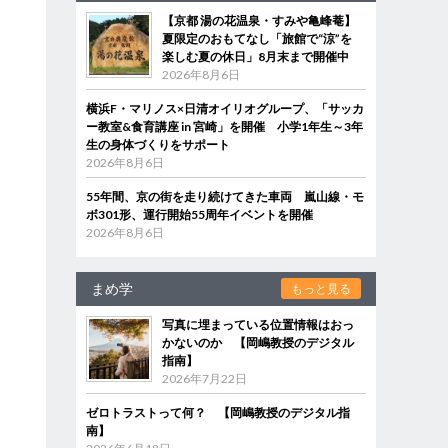
【京都 湯の花温泉・すみや亀峰菴】
夏限定のおもてなし「旅館で“涼”を
楽しむ夏の休日」8月末まで開催中
2026年8月6日
横浜F・マリノス×日清オイリオグループ、「サッカ
ー教室&食育講座 in 宮崎」を開催 小学1年生～3年
生の身体づくりをサポート
2026年8月6日
55年間、京の街を走り続けてきた車両 嵐山線・モ
ボ301形、運行開始55周年イベントを開催
2026年8月6日
まめ学
もっと見る
写真に埋まっている位置情報はおっ
かないのか 【岡嶋教授のデジタル
指南】
2026年7月22日
ゼロトラストって何？ 【岡嶋教授のデジタル指
南】