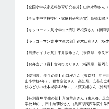
【全国小学校家庭科教育研究会賞】山岸永和さん（
【全日本中学校技術・家庭科研究会賞】髙橋太陽さ
【キッコーマン賞 小学生の部】坪根愛さん（福岡
【キッコーマン賞 中学生の部】鈴木日和さん（栃
【日清オイリオ賞】平井陽希さん（奈良県、奈良市
【お弁当デリ賞】古河ひまりさん（福岡県、福岡市
【特別賞 小学生の部】山口桜さん（東京都、江戸
山小学校4年）、福留空駕さん（高知県、安芸市立
校みどりの杜木城学園6年）、大濵美緒さん（沖縄
【特別賞 中学生の部】斉藤華奈さん（東京都、足
学校1年）、田中綾莉沙さん（兵庫県関西学院中学