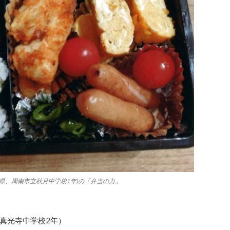
県、周南市立秋月中学校1年)の「弁当の力」
真光寺中学校2年）