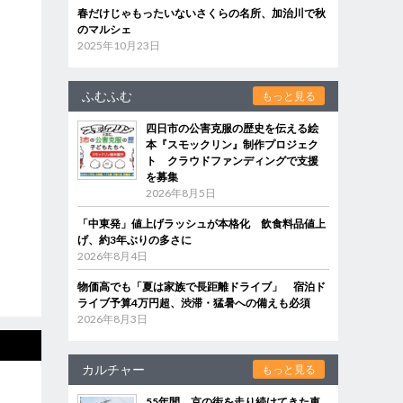
春だけじゃもったいないさくらの名所、加治川で秋
のマルシェ
2025年10月23日
ふむふむ
もっと見る
四日市の公害克服の歴史を伝える絵
本『スモックリン』制作プロジェク
ト クラウドファンディングで支援
を募集
2026年8月5日
「中東発」値上げラッシュが本格化 飲食料品値上
げ、約3年ぶりの多さに
2026年8月4日
物価高でも「夏は家族で長距離ドライブ」 宿泊ド
ライブ予算4万円超、渋滞・猛暑への備えも必須
2026年8月3日
カルチャー
もっと見る
55年間、京の街を走り続けてきた車