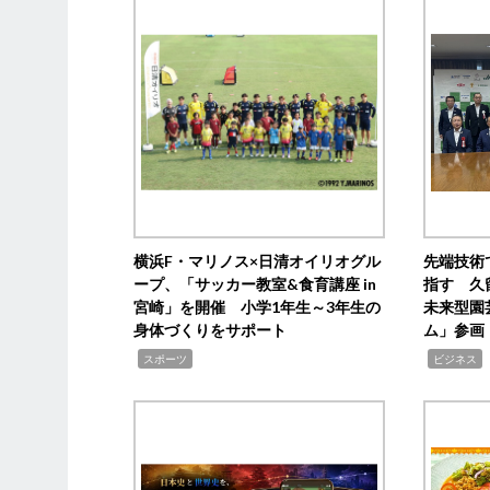
横浜F・マリノス×日清オイリオグル
先端技術
ープ、「サッカー教室&食育講座 in
指す 久
宮崎」を開催 小学1年生～3年生の
未来型園
身体づくりをサポート
ム」参画
,
,
,
スポーツ
ビジネス