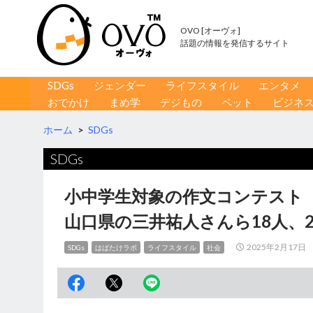
OVO [オーヴォ]
話題の情報を発信するサイト
コンテンツへ移動
検
SDGs
ジェンダー
ライフスタイル
エンタメ
索
おでかけ
まめ学
デジもの
ペット
ビジネ
ホーム
>
SDGs
SDGs
小中学生対象の作文コンテスト
山口県の三井祐人さんら18人、
2025年2月17日
SDGs
はばたけラボ
ライフスタイル
社会