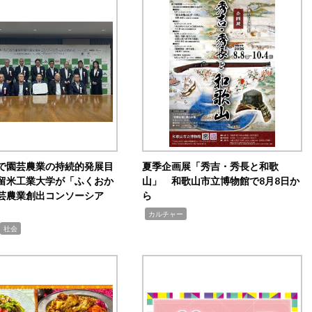
で園芸農業の持続的発展目
夏季企画展「秀吉・秀長と和歌
留米工業大学が「ふくおか
山」 和歌山市立博物館で8月8日か
芸農業創出コンソーシア
ら
,
カルチャー
社会