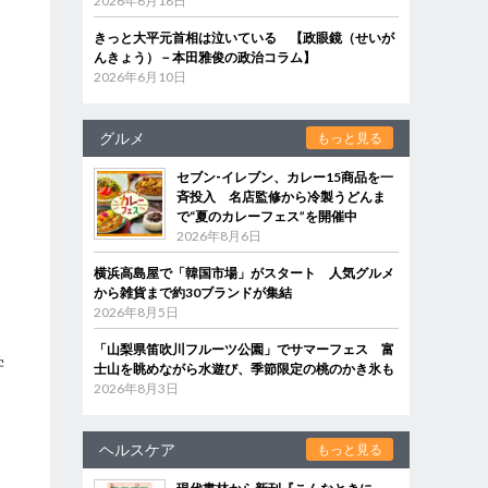
2026年6月18日
きっと大平元首相は泣いている 【政眼鏡（せいが
んきょう）－本田雅俊の政治コラム】
2026年6月10日
グルメ
もっと見る
セブン‐イレブン、カレー15商品を一
斉投入 名店監修から冷製うどんま
で“夏のカレーフェス”を開催中
2026年8月6日
横浜高島屋で「韓国市場」がスタート 人気グルメ
から雑貨まで約30ブランドが集結
2026年8月5日
「山梨県笛吹川フルーツ公園」でサマーフェス 富
学
士山を眺めながら水遊び、季節限定の桃のかき氷も
2026年8月3日
ヘルスケア
もっと見る