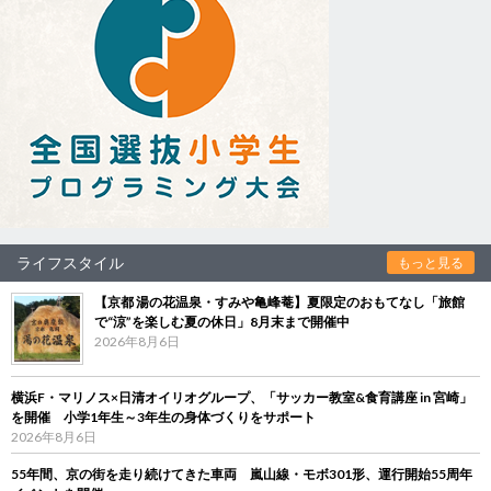
ライフスタイル
もっと見る
【京都 湯の花温泉・すみや亀峰菴】夏限定のおもてなし「旅館
で“涼”を楽しむ夏の休日」8月末まで開催中
2026年8月6日
横浜F・マリノス×日清オイリオグループ、「サッカー教室&食育講座 in 宮崎」
を開催 小学1年生～3年生の身体づくりをサポート
2026年8月6日
55年間、京の街を走り続けてきた車両 嵐山線・モボ301形、運行開始55周年