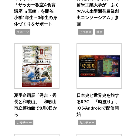
「サッカー教室&食育
留米工業大学が「ふく
講座 in 宮崎」を開催
おか未来型園芸農業創
小学1年生～3年生の身
出コンソーシアム」参
体づくりをサポート
画
,
,
,
スポーツ
ビジネス
社会
夏季企画展「秀吉・秀
日本史と世界史を旅す
長と和歌山」 和歌山
るRPG 「時渡り」、
市立博物館で8月8日か
iOS/Androidで配信開
ら
始
,
,
カルチャー
カルチャー