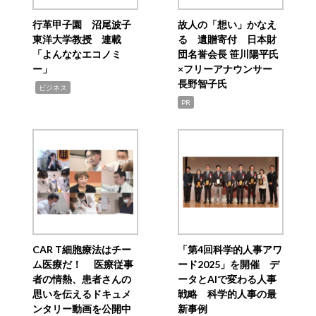
行革甲子園 沼尾波子
故人の「想い」かなえ
東洋大学教授 連載
る 遺贈寄付 日本財
「よんななエコノミ
団名誉会長 笹川陽平氏
ー」
×フリーアナウンサー
長野智子氏
,
ビジネス
PR
CAR T細胞療法はチー
「第4回科学的人事アワ
ム医療だ！ 医療従事
ード2025」を開催 デ
者の情熱、患者さんの
ータとAIで変わる人事
思いを伝えるドキュメ
戦略 科学的人事の最
ンタリー動画を公開中
新事例