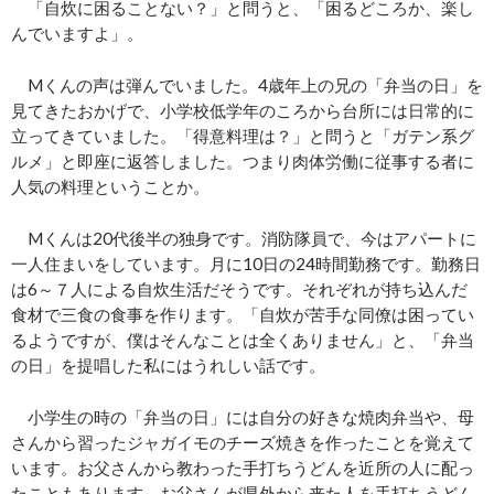
「自炊に困ることない？」と問うと、「困るどころか、楽し
んでいますよ」。
Mくんの声は弾んでいました。4歳年上の兄の「弁当の日」を
見てきたおかげで、小学校低学年のころから台所には日常的に
立ってきていました。「得意料理は？」と問うと「ガテン系グ
ルメ」と即座に返答しました。つまり肉体労働に従事する者に
人気の料理ということか。
Mくんは20代後半の独身です。消防隊員で、今はアパートに
一人住まいをしています。月に10日の24時間勤務です。勤務日
は6～７人による自炊生活だそうです。それぞれが持ち込んだ
食材で三食の食事を作ります。「自炊が苦手な同僚は困ってい
るようですが、僕はそんなことは全くありません」と、「弁当
の日」を提唱した私にはうれしい話です。
小学生の時の「弁当の日」には自分の好きな焼肉弁当や、母
さんから習ったジャガイモのチーズ焼きを作ったことを覚えて
います。お父さんから教わった手打ちうどんを近所の人に配っ
たこともあります。お父さんが県外から来た人を手打ちうどん