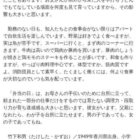
でもてなしている場面を何度も見て育っていますから、その影
響も大きいと思います。
勤務のない日も、知人たちとの食事会がない限りはアパート
で自炊生活を楽しんでいます。野菜は好きでよく食べますが、
実は魚が苦手です。スーパーに行くと、まず肉のコーナーに行
きます。牛肉は高いので鶏肉か豚肉を買います。豚肉のしょう
が焼きと鶏モモのステーキを作ることが多いです。和食も作り
ますが、やっぱり肉料理中心です。体型ですか。筋肉質です
よ。消防団員として素早く、たくましく働くには、何より食事
が大切なのでいつも気を配っています。
「弁当の日」は、お母さんの手伝いのために台所に立って、
頼まれた一部分の仕事だけをするのでは育たない調理力・段取
り力が育ち達成感も大きいと思います。彼女がいます。父親に
なれたら、わが子を台所に立たせます。男の子であっても、女
の子であってもね。
竹下和男（たけした・かずお）／1949年香川県出身。小学