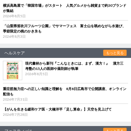
横浜高島屋で「韓国市場」がスタート 人気グルメから雑貨まで約30ブランド
が集結
2026年8月5日
「山梨県笛吹川フルーツ公園」でサマーフェス 富士山を眺めながら水遊び、
季節限定の桃のかき氷も
2026年8月3日
ヘルスケア
もっと見る
現代書林から新刊『こんなときには、まず、漢方！』 漢方三
考塾の15人の医師や薬剤師が執筆
2026年8月5日
重症筋無力症への正しい知識と理解を 8月8日広島市で公開講座、オンライン
配信も
2026年7月31日
【がんを生きる緩和ケア医・大橋洋平「足し算命」】天空を見上げて
2026年7月28日
フェスティバル
もっと見る