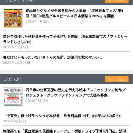
絶品屋台グルメが全国各地から大集結 “庶民派食フェス”第4
回「川口×絶品グルメビール＆日本酒祭り2026」を開催
2026年4月15日
自分で収穫した秋野菜を使って芋煮作りを体験 埼玉県加須市の「ファミリー
ランドむさしの村」
2025年11月4日
春だけじゃもったいないさくらの名所、加治川で秋のマルシェ
2025年10月23日
ふむふむ
もっと見る
四日市の公害克服の歴史を伝える絵本『スモックリン』制作プ
ロジェクト クラウドファンディングで支援を募集
2026年8月5日
「中東発」値上げラッシュが本格化 飲食料品値上げ、約3年ぶりの多さに
2026年8月4日
物価高でも「夏は家族で長距離ドライブ」 宿泊ドライブ予算4万円超、渋滞・