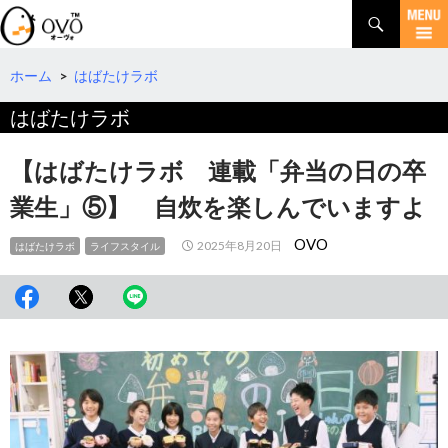
検
索
コ
ン
テ
ホーム
>
はばたけラボ
ン
はばたけラボ
ツ
へ
移
【はばたけラボ 連載「弁当の日の卒
動
業生」⑤】 自炊を楽しんでいますよ
OVO
2025年8月20日
はばたけラボ
ライフスタイル