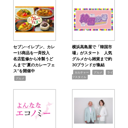
セブン‐イレブン、カレ
横浜高島屋で「韓国市
ー15商品を一斉投入
場」がスタート 人気
名店監修から冷製うど
グルメから雑貨まで約
んまで“夏のカレーフェ
30ブランドが集結
ス”を開催中
,
,
,
カルチャー
グルメ
ライ
フスタイル
,
グルメ