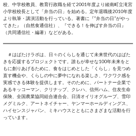
校、中学校教員、教育行政職を経て2001年度より綾南町立滝宮
小学校校長として「弁当の日」を始める。定年退職後2010年度
より執筆・講演活動を行っている。著書に『“弁当の日”がやっ
てきた』（自然食通信社）、『できる！を伸ばす弁当の日』
（共同通信社・編著）などがある。
＃はばたけラボは、日々のくらしを通じて未来世代のはばた
きを応援するプロジェクトです。誰もが幸せな100年未来をと
もに創りあげるために、食をはじめとした「くらし」を見つめ
直す機会や、くらしの中に夢中になれる楽しさ、ワクワク感を
実感できる体験を提供します。そのために、パートナー企業で
あるキッコーマン、クリナップ、クレハ、信州ハム、住友生命
保険、全国農業協同組合連合会、日清オイリオグループ、雪印
メグミルク、アートネイチャー、ヤンマーホールディングス、
ハイセンスジャパン、ミキハウスとともにさまざまな活動を行
っています。