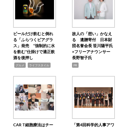
ビールだけ飲むと倒れ
故人の「想い」かなえ
る「ふらつくビアグラ
る 遺贈寄付 日本財
ス」発売 “強制的に水
団名誉会長 笹川陽平氏
を飲む”仕掛けで適正飲
×フリーアナウンサー
酒を後押し
長野智子氏
,
,
グルメ
ライフスタイル
PR
CAR T細胞療法はチー
「第4回科学的人事アワ