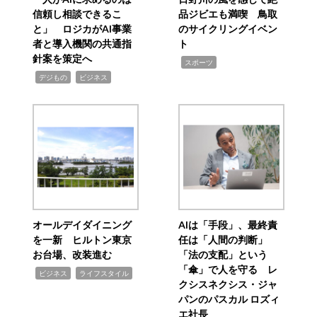
信頼し相談できるこ
品ジビエも満喫 鳥取
と」 ロジカがAI事業
のサイクリングイベン
者と導入機関の共通指
ト
針案を策定へ
,
スポーツ
,
,
デジもの
ビジネス
オールデイダイニング
AIは「手段」、最終責
を一新 ヒルトン東京
任は「人間の判断」
お台場、改装進む
「法の支配」という
「傘」で人を守る レ
,
,
ビジネス
ライフスタイル
クシスネクシス・ジャ
パンのパスカル ロズィ
エ社長