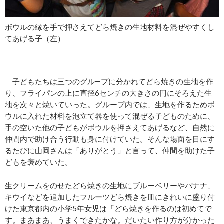
ボウルの縁を手で押さえてどら焼きの生地材料を混ぜやすくし
てあげる子（左）
子どもたちは三つのグル―プに分かれてどら焼きの生地を作
り、フライパンの上に直径6センチの大きさの円にそろえた生
地を次々と焼いていった。グループ内では、生地を作るためボ
ウルに入れた材料を泡立て器を使って混ぜる子どものために、
手の空いた他の子どもがボウルを押さえてあげるなど、自然に
仲間内で助け合う行動も身に付けていた。そんな場面を目にす
るたびに山岡さんは「ありがとう」と言って、仲間を助けた子
どもを褒めていた。
生クリームをのせたどら焼きの生地にブルーベリーやバナナ、
キウイなどを追加したフルーツどら焼きを皿にきれいに盛り付
けた東京都内の小学5年女児は「どら焼きを作るのは初めてで
す。まあまあ、うまくできたかな。だいたい作り方が分かった