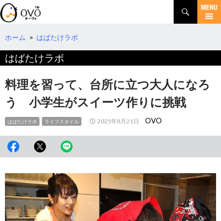
検
索
コ
ン
テ
ホーム
>
はばたけラボ
ン
はばたけラボ
ツ
へ
移
料理を習って、台所に立つ大人になろ
動
う 小学生がスイーツ作りに挑戦
OVO
2025年8月21日
はばたけラボ
ライフスタイル