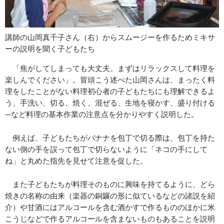
講師の山岡真千子さん（右）からスムージーを作るためミキサ
ーの説明を聞く子どもたち
「焦がしてしまっても大丈夫。まずはリラックスして料理を
楽しんでください」。冒頭こう述べた山岡さんは、まったく料
理をしたことがない料理初心者の子どもたちにも理解できるよ
う、手洗い、切る、焼く、混ぜる、生地を寝かす、盛り付ける
—など料理の基本作業の注意点を分かりやすく説明した。
例えば、子どもたちがバナナを包丁で切る際は、包丁を持た
ない側の手を誤って包丁で切らないように「ネコの手にして
ね」と丸めた指先を見せて注意を促した。
また子どもたちが料理そのものに興味を持てるように、どら
焼きの名称の由来（楽器の銅鑼の形に似ているなどの諸説を紹
介）や甘酒にはアルコールを含む酒かすで作るもののほかに米
こうじなどで作るアルコールを含まないものもあることを説明