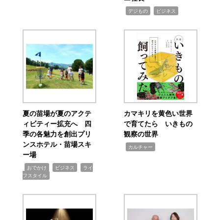
,
,
デジもの
ビジネス
夏の苗場が夏のアクテ
カマキリを黄色い世界
ィビティー拡充へ 四
で育てたら いきもの
季の各魅力を創出プリ
観察の世界
ンスホテル・苗場スキ
,
カルチャー
ー場
,
,
,
おでかけ
ビジネス
ライ
フスタイル