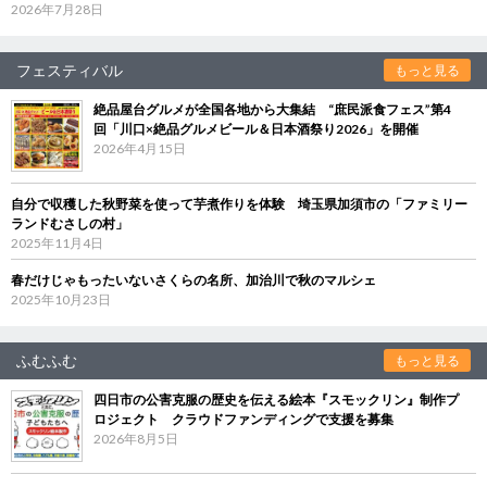
2026年7月28日
フェスティバル
もっと見る
絶品屋台グルメが全国各地から大集結 “庶民派食フェス”第4
回「川口×絶品グルメビール＆日本酒祭り2026」を開催
2026年4月15日
自分で収穫した秋野菜を使って芋煮作りを体験 埼玉県加須市の「ファミリー
ランドむさしの村」
2025年11月4日
春だけじゃもったいないさくらの名所、加治川で秋のマルシェ
2025年10月23日
ふむふむ
もっと見る
四日市の公害克服の歴史を伝える絵本『スモックリン』制作プ
ロジェクト クラウドファンディングで支援を募集
2026年8月5日