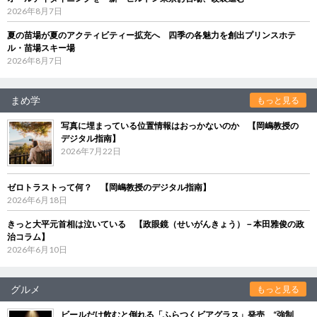
2026年8月7日
夏の苗場が夏のアクティビティー拡充へ 四季の各魅力を創出プリンスホテ
ル・苗場スキー場
2026年8月7日
まめ学
もっと見る
写真に埋まっている位置情報はおっかないのか 【岡嶋教授の
デジタル指南】
2026年7月22日
ゼロトラストって何？ 【岡嶋教授のデジタル指南】
2026年6月18日
きっと大平元首相は泣いている 【政眼鏡（せいがんきょう）－本田雅俊の政
治コラム】
2026年6月10日
グルメ
もっと見る
ビールだけ飲むと倒れる「ふらつくビアグラス」発売 “強制