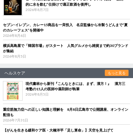
的に水を飲む”仕掛けで適正飲酒を後押し
2026年8月7日
セブン‐イレブン、カレー15商品を一斉投入 名店監修から冷製うどんまで“夏
のカレーフェス”を開催中
2026年8月6日
横浜高島屋で「韓国市場」がスタート 人気グルメから雑貨まで約30ブランド
が集結
2026年8月5日
ヘルスケア
もっと見る
現代書林から新刊『こんなときには、まず、漢方！』 漢方三
考塾の15人の医師や薬剤師が執筆
2026年8月5日
重症筋無力症への正しい知識と理解を 8月8日広島市で公開講座、オンライン
配信も
2026年7月31日
【がんを生きる緩和ケア医・大橋洋平「足し算命」】天空を見上げて