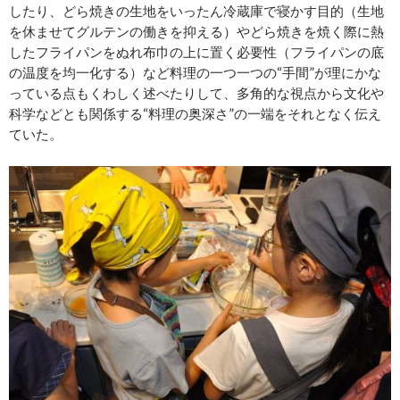
したり、どら焼きの生地をいったん冷蔵庫で寝かす目的（生地
を休ませてグルテンの働きを抑える）やどら焼きを焼く際に熱
したフライパンをぬれ布巾の上に置く必要性（フライパンの底
の温度を均一化する）など料理の一つ一つの“手間”が理にかな
っている点もくわしく述べたりして、多角的な視点から文化や
科学などとも関係する“料理の奥深さ”の一端をそれとなく伝え
ていた。