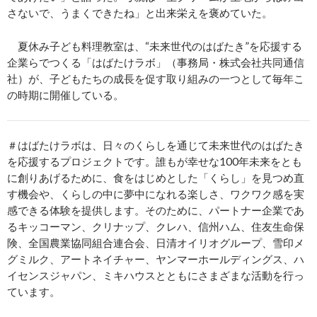
さないで、うまくできたね」と出来栄えを褒めていた。
夏休み子ども料理教室は、“未来世代のはばたき”を応援する
企業らでつくる「はばたけラボ」（事務局・株式会社共同通信
社）が、子どもたちの成長を促す取り組みの一つとして毎年こ
の時期に開催している。
＃はばたけラボは、日々のくらしを通じて未来世代のはばたき
を応援するプロジェクトです。誰もが幸せな100年未来をとも
に創りあげるために、食をはじめとした「くらし」を見つめ直
す機会や、くらしの中に夢中になれる楽しさ、ワクワク感を実
感できる体験を提供します。そのために、パートナー企業であ
るキッコーマン、クリナップ、クレハ、信州ハム、住友生命保
険、全国農業協同組合連合会、日清オイリオグループ、雪印メ
グミルク、アートネイチャー、ヤンマーホールディングス、ハ
イセンスジャパン、ミキハウスとともにさまざまな活動を行っ
ています。