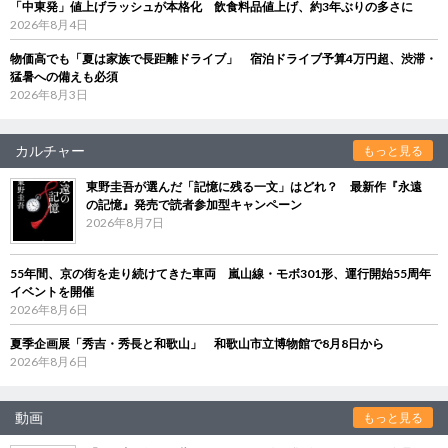
「中東発」値上げラッシュが本格化 飲食料品値上げ、約3年ぶりの多さに
2026年8月4日
物価高でも「夏は家族で長距離ドライブ」 宿泊ドライブ予算4万円超、渋滞・
猛暑への備えも必須
2026年8月3日
カルチャー
もっと見る
東野圭吾が選んだ「記憶に残る一文」はどれ？ 最新作『永遠
の記憶』発売で読者参加型キャンペーン
2026年8月7日
55年間、京の街を走り続けてきた車両 嵐山線・モボ301形、運行開始55周年
イベントを開催
2026年8月6日
夏季企画展「秀吉・秀長と和歌山」 和歌山市立博物館で8月8日から
2026年8月6日
動画
もっと見る