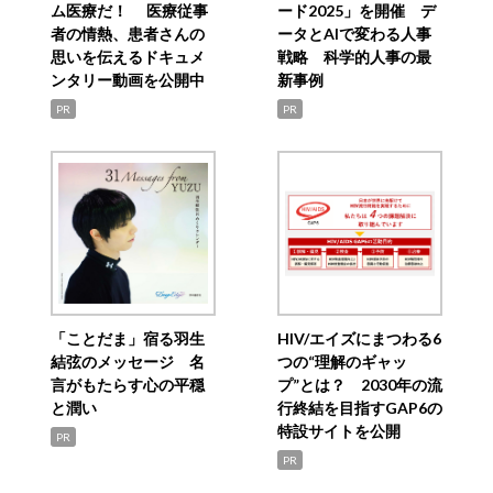
ム医療だ！ 医療従事
ード2025」を開催 デ
者の情熱、患者さんの
ータとAIで変わる人事
思いを伝えるドキュメ
戦略 科学的人事の最
ンタリー動画を公開中
新事例
PR
PR
「ことだま」宿る羽生
HIV/エイズにまつわる6
結弦のメッセージ 名
つの“理解のギャッ
言がもたらす心の平穏
プ”とは？ 2030年の流
と潤い
行終結を目指すGAP6の
特設サイトを公開
PR
PR