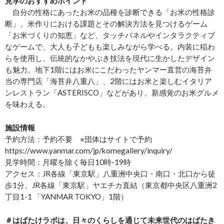
見学のおすすめポイント
自分の性格にあったお米の品種を診断できる「お米の性格診
断」、米作りにおける課題とその解決方法を見つけるゲーム
「お米づくりの知恵」など、タッチパネルやインタラクティブ
なゲームで、大人も子どもも楽しみながら学べる。内装に稲わ
らを使用し、伝統的なかやぶき技法を現代に生かしたデザイン
も魅力。地下1階にはお米にこだわったヤンマー直営の海苔弁
当の専門店「海苔弁八重八」、2階にはお米と楽しむイタリア
ンレストラン「ASTERISCO」などがあり、新感覚のお米グルメ
を味わえる。
施設情報
予約方法：予約不要 ※団体はサイトで予約
https://www.yanmar.com/jp/komegallery/inquiry/
見学時間：月曜を除く毎日10時-19時
アクセス：JR各線「東京駅」八重洲中央口・南口・北口から徒
歩1分、JR各線「東京駅」ヤエチカ直結（東京都中央区八重洲2
丁目1-1 「YANMAR TOKYO」1階）
＃はばたけラボは、日々のくらしを通じて未来世代のはばたき