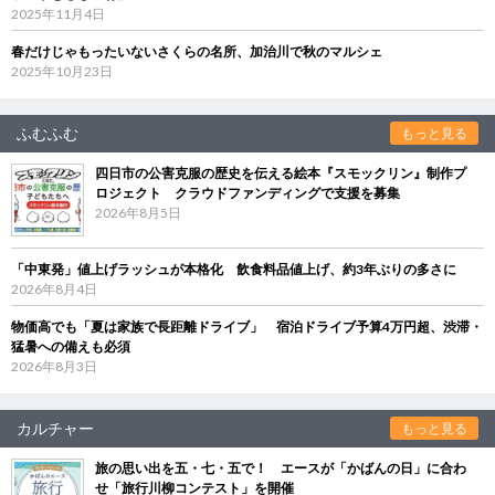
2025年11月4日
春だけじゃもったいないさくらの名所、加治川で秋のマルシェ
2025年10月23日
ふむふむ
もっと見る
四日市の公害克服の歴史を伝える絵本『スモックリン』制作プ
ロジェクト クラウドファンディングで支援を募集
2026年8月5日
「中東発」値上げラッシュが本格化 飲食料品値上げ、約3年ぶりの多さに
2026年8月4日
物価高でも「夏は家族で長距離ドライブ」 宿泊ドライブ予算4万円超、渋滞・
猛暑への備えも必須
2026年8月3日
カルチャー
もっと見る
旅の思い出を五・七・五で！ エースが「かばんの日」に合わ
せ「旅行川柳コンテスト」を開催