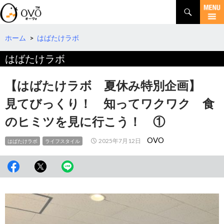
検
索
コ
ン
テ
ホーム
>
はばたけラボ
ン
はばたけラボ
ツ
へ
移
【はばたけラボ 夏休み特別企画】
動
見てびっくり！ 知ってワクワク 食
のヒミツを見に行こう！ ①
OVO
2025年7月12日
はばたけラボ
ライフスタイル