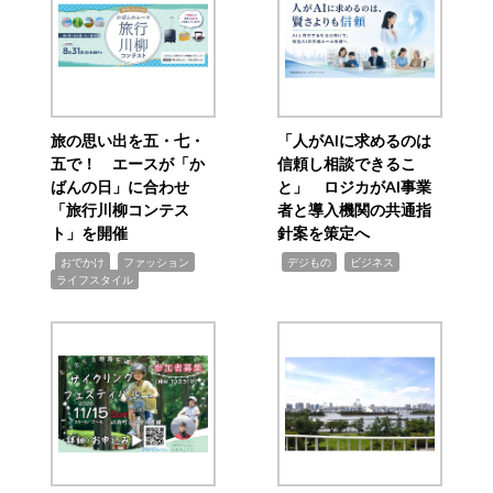
旅の思い出を五・七・
「人がAIに求めるのは
五で！ エースが「か
信頼し相談できるこ
ばんの日」に合わせ
と」 ロジカがAI事業
「旅行川柳コンテス
者と導入機関の共通指
ト」を開催
針案を策定へ
,
,
,
,
,
おでかけ
ファッション
デジもの
ビジネス
ライフスタイル