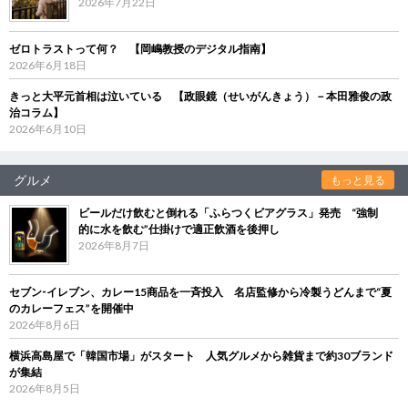
2026年7月22日
ゼロトラストって何？ 【岡嶋教授のデジタル指南】
2026年6月18日
きっと大平元首相は泣いている 【政眼鏡（せいがんきょう）－本田雅俊の政
治コラム】
2026年6月10日
グルメ
もっと見る
ビールだけ飲むと倒れる「ふらつくビアグラス」発売 “強制
的に水を飲む”仕掛けで適正飲酒を後押し
2026年8月7日
セブン‐イレブン、カレー15商品を一斉投入 名店監修から冷製うどんまで“夏
のカレーフェス”を開催中
2026年8月6日
横浜高島屋で「韓国市場」がスタート 人気グルメから雑貨まで約30ブランド
が集結
2026年8月5日