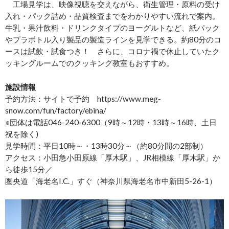
工場見学は、映像視聴を交えながら、衛生管理・原料の受け
入れ・パック詰め・品質検査までをわかりやすい流れで案内。
牛乳・果汁飲料・ドリンクタイプのヨーグルトなど、紙パック
やプラボトル入り製品の製造ラインを見学できる。約80分のコ
ースは試飲・試食つき！ さらに、コロナ禍で休止していたク
ッキングルームでのクッキング教室もおすすめ。
施設情報
予約方法：サイトで予約 https://www.meg-
snow.com/fun/factory/ebina/
※団体は電話046-240-6300（9時～12時・13時～16時、土日
祝を除く)
見学時間：平日10時～・13時30分～（約80分間の2部制）
アクセス：小田急小田原線「厚木駅」、JR相模線「厚木駅」か
ら徒歩15分／
圏央道「海老名I.C.」すぐ（神奈川県海老名市中新田5-26-1）