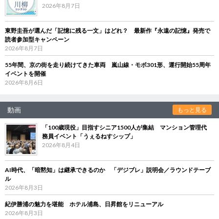
2026年8月7日
東野圭吾が選んだ「記憶に残る一文」はどれ？ 最新作『永遠の記憶』発売で
読者参加型キャンペーン
2026年8月7日
55年間、京の街を走り続けてきた車両 嵐山線・モボ301形、運行開始55周年
イベントを開催
2026年8月6日
動画
もっと見る
「100歳現役」目指すシニア1500人が集結 マンション管理代
務員イベント「うぇるねすシップ」
2026年8月4日
AI時代、「暗黙知」は継承できるのか 「デジブレ」説明会／ラウンドテーブ
ル
2026年8月3日
紀伊勝浦の魅力を堪能 ホテル浦島、日昇館をリニューアル
2026年8月3日