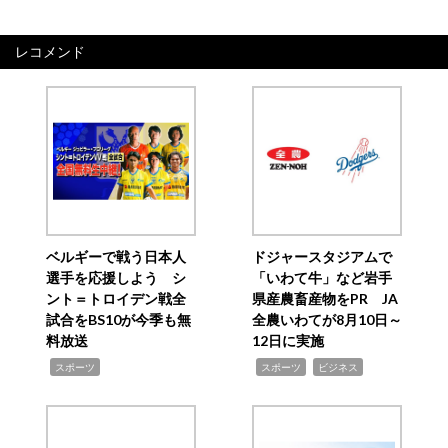
レコメンド
ベルギーで戦う日本人
ドジャースタジアムで
選手を応援しよう シ
「いわて牛」など岩手
ント＝トロイデン戦全
県産農畜産物をPR JA
試合をBS10が今季も無
全農いわてが8月10日～
料放送
12日に実施
,
,
,
スポーツ
スポーツ
ビジネス