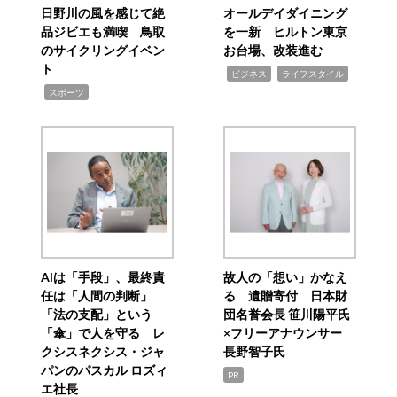
日野川の風を感じて絶
オールデイダイニング
品ジビエも満喫 鳥取
を一新 ヒルトン東京
のサイクリングイベン
お台場、改装進む
ト
,
,
ビジネス
ライフスタイル
,
スポーツ
AIは「手段」、最終責
故人の「想い」かなえ
任は「人間の判断」
る 遺贈寄付 日本財
「法の支配」という
団名誉会長 笹川陽平氏
「傘」で人を守る レ
×フリーアナウンサー
クシスネクシス・ジャ
長野智子氏
パンのパスカル ロズィ
PR
エ社長