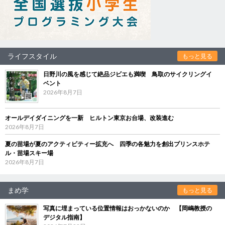
ライフスタイル
もっと見る
日野川の風を感じて絶品ジビエも満喫 鳥取のサイクリングイ
ベント
2026年8月7日
オールデイダイニングを一新 ヒルトン東京お台場、改装進む
2026年8月7日
夏の苗場が夏のアクティビティー拡充へ 四季の各魅力を創出プリンスホテ
ル・苗場スキー場
2026年8月7日
まめ学
もっと見る
写真に埋まっている位置情報はおっかないのか 【岡嶋教授の
デジタル指南】