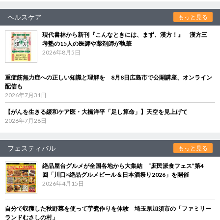
ヘルスケア
もっと見る
現代書林から新刊『こんなときには、まず、漢方！』 漢方三
考塾の15人の医師や薬剤師が執筆
2026年8月5日
重症筋無力症への正しい知識と理解を 8月8日広島市で公開講座、オンライン
配信も
2026年7月31日
【がんを生きる緩和ケア医・大橋洋平「足し算命」】天空を見上げて
2026年7月28日
フェスティバル
もっと見る
絶品屋台グルメが全国各地から大集結 “庶民派食フェス”第4
回「川口×絶品グルメビール＆日本酒祭り2026」を開催
2026年4月15日
自分で収穫した秋野菜を使って芋煮作りを体験 埼玉県加須市の「ファミリー
ランドむさしの村」