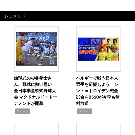
レコメンド
始球式の杉谷拳士さ
ベルギーで戦う日本人
ん、野球に熱い思い
選手を応援しよう シ
全日本学童軟式野球大
ント＝トロイデン戦全
会 マクドナルド・トー
試合をBS10が今季も無
ナメントが開幕
料放送
,
,
スポーツ
スポーツ