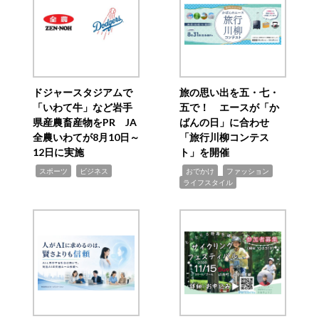
ドジャースタジアムで
旅の思い出を五・七・
「いわて牛」など岩手
五で！ エースが「か
県産農畜産物をPR JA
ばんの日」に合わせ
全農いわてが8月10日～
「旅行川柳コンテス
12日に実施
ト」を開催
,
,
,
,
,
スポーツ
ビジネス
おでかけ
ファッション
ライフスタイル