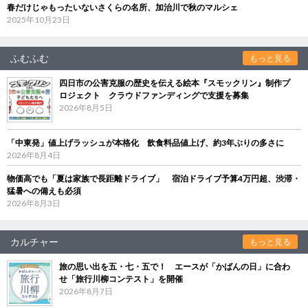
春だけじゃもったいないさくらの名所、加治川で秋のマルシェ
2025年10月23日
ふむふむ
もっと見る
四日市の公害克服の歴史を伝える絵本『スモックリン』制作プ
ロジェクト クラウドファンディングで支援を募集
2026年8月5日
「中東発」値上げラッシュが本格化 飲食料品値上げ、約3年ぶりの多さに
2026年8月4日
物価高でも「夏は家族で長距離ドライブ」 宿泊ドライブ予算4万円超、渋滞・
猛暑への備えも必須
2026年8月3日
カルチャー
もっと見る
旅の思い出を五・七・五で！ エースが「かばんの日」に合わ
せ「旅行川柳コンテスト」を開催
2026年8月7日