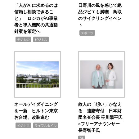
「人がAIに求めるのは
日野川の風を感じて絶
信頼し相談できるこ
品ジビエも満喫 鳥取
と」 ロジカがAI事業
のサイクリングイベン
者と導入機関の共通指
ト
針案を策定へ
,
スポーツ
,
,
デジもの
ビジネス
オールデイダイニング
故人の「想い」かなえ
を一新 ヒルトン東京
る 遺贈寄付 日本財
お台場、改装進む
団名誉会長 笹川陽平氏
×フリーアナウンサー
,
,
ビジネス
ライフスタイル
長野智子氏
PR