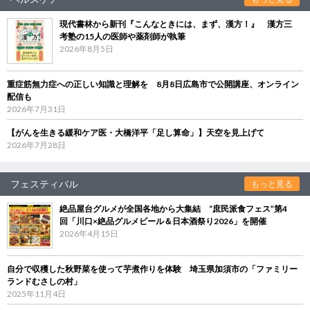
現代書林から新刊『こんなときには、まず、漢方！』 漢方三
考塾の15人の医師や薬剤師が執筆
2026年8月5日
重症筋無力症への正しい知識と理解を 8月8日広島市で公開講座、オンライン
配信も
2026年7月31日
【がんを生きる緩和ケア医・大橋洋平「足し算命」】天空を見上げて
2026年7月28日
フェスティバル
もっと見る
絶品屋台グルメが全国各地から大集結 “庶民派食フェス”第4
回「川口×絶品グルメビール＆日本酒祭り2026」を開催
2026年4月15日
自分で収穫した秋野菜を使って芋煮作りを体験 埼玉県加須市の「ファミリー
ランドむさしの村」
2025年11月4日