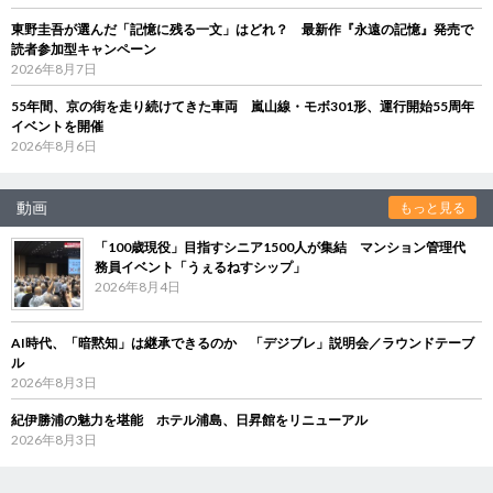
東野圭吾が選んだ「記憶に残る一文」はどれ？ 最新作『永遠の記憶』発売で
読者参加型キャンペーン
2026年8月7日
55年間、京の街を走り続けてきた車両 嵐山線・モボ301形、運行開始55周年
イベントを開催
2026年8月6日
動画
もっと見る
「100歳現役」目指すシニア1500人が集結 マンション管理代
務員イベント「うぇるねすシップ」
2026年8月4日
AI時代、「暗黙知」は継承できるのか 「デジブレ」説明会／ラウンドテーブ
ル
2026年8月3日
紀伊勝浦の魅力を堪能 ホテル浦島、日昇館をリニューアル
2026年8月3日