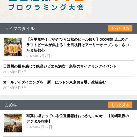
ライフスタイル
もっと見る
【入場無料！けやきひろば秋のビール祭り】300種類以上のク
ラフトビールが集まる！土日祝日はアーリーオープンも｜さい
たま新都心
2026年8月7日
日野川の風を感じて絶品ジビエも満喫 鳥取のサイクリングイベント
2026年8月7日
オールデイダイニングを一新 ヒルトン東京お台場、改装進む
2026年8月7日
まめ学
もっと見る
写真に埋まっている位置情報はおっかないのか 【岡嶋教授の
デジタル指南】
2026年7月22日