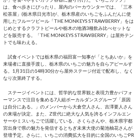
は、食べ歩きにぴったり。屋内のバーカウンターでは、「三本
松茶屋」(栃木県日光市)が、栃木県産のいちごをふんだんに使
用したフルーツビール「THE MONKEYS STRAWBERRY」をは
じめとするクラフトビールや栃木の地酒3種飲み比べセットな
どを販売する。「THE MONKEYS STRAWBERRY」は屋外テン
トでも味わえる。
試食イベントでは栃木県の福田富一知事が「とちあいか」を
来場者に直接手渡し、栃木県のいちごの魅力を自らアピールす
る。1月31日の14時30分から屋外ステージ付近で配布し、なく
なり次第終了する。
ステージイベントには、哲学的な世界観と表現力豊かパフォ
ーマンスで注目を集める7人組ボーカルダンスグループ「原因
は自分にある。」のメンバーから大倉空人さん、吉澤要人さん
の来場が決定。また、Z世代に絶大な人気を誇るインフルエン
サーやミスいちごで活躍している、さくらさんや、栃木県宇都
宮出身で県の魅力を発信するとちぎ未来大使の菊池柚花さんが
登壇予定。さらに、いちごの消費拡大を目的に全国のいちごPR