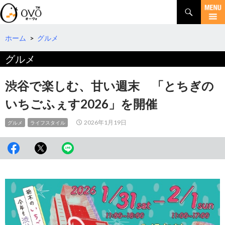
検
索
コ
ン
テ
ホーム
>
グルメ
ン
グルメ
ツ
へ
移
渋谷で楽しむ、甘い週末 「とちぎの
動
いちごふぇす2026」を開催
2026年1月19日
グルメ
ライフスタイル