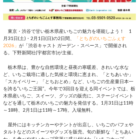
東京・渋谷で甘い栃木県産いちごの魅力を堪能しよう！ 1
月31日(土)・2月1日(日)の2日間、
「とちぎのいちごふぇす
2026」
が「渋谷キャスト ガーデン・スペース」で開催され
る。下野新聞社(宇都宮市)が主催。
栃木県は、豊かな自然環境と昼夜の寒暖差、きれいな水な
ど、いちご栽培に適した気候と環境に恵まれ、「とちあいか」
「スカイベリー」「とちおとめ」など、いちごの生産量日本一
を誇る“いちご王国”。今年で3回目を迎える同イベントでは、栃
木県産いちご、スイーツ、グッズの販売に、ステージイベント
などを通して栃木のいちごの魅力を発信する。1月31日は11時
～18時、2月1日は11時～17時。入場無料。
屋外にはキッチンカーやテントが出店し、いちごのパフェや
タルトなどのスイーツやグッズを販売。旬の新鮮な「とちあい
か」を食べやすいカップ容器に盛り付けた「いちごカップ」