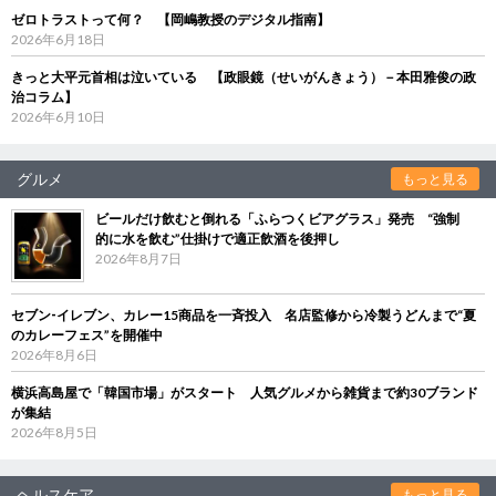
ゼロトラストって何？ 【岡嶋教授のデジタル指南】
2026年6月18日
きっと大平元首相は泣いている 【政眼鏡（せいがんきょう）－本田雅俊の政
治コラム】
2026年6月10日
グルメ
もっと見る
ビールだけ飲むと倒れる「ふらつくビアグラス」発売 “強制
的に水を飲む”仕掛けで適正飲酒を後押し
2026年8月7日
セブン‐イレブン、カレー15商品を一斉投入 名店監修から冷製うどんまで“夏
のカレーフェス”を開催中
2026年8月6日
横浜高島屋で「韓国市場」がスタート 人気グルメから雑貨まで約30ブランド
が集結
2026年8月5日
ヘルスケア
もっと見る