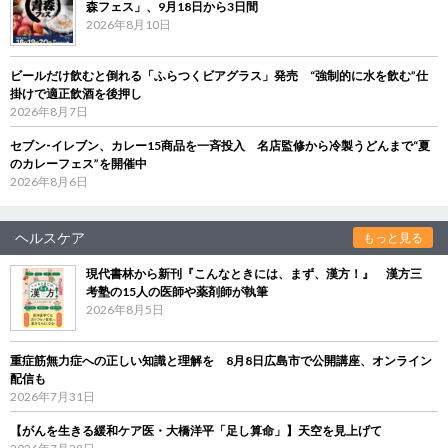
森フェス」、9月18日から3日間
2026年8月10日
ビールだけ飲むと倒れる「ふらつくビアグラス」発売 “強制的に水を飲む”仕
掛けで適正飲酒を後押し
2026年8月7日
セブン‐イレブン、カレー15商品を一斉投入 名店監修から冷製うどんまで“夏
のカレーフェス”を開催中
2026年8月6日
ヘルスケア
もっと見る
現代書林から新刊『こんなときには、まず、漢方！』 漢方三
考塾の15人の医師や薬剤師が執筆
2026年8月5日
重症筋無力症への正しい知識と理解を 8月8日広島市で公開講座、オンライン
配信も
2026年7月31日
【がんを生きる緩和ケア医・大橋洋平「足し算命」】天空を見上げて