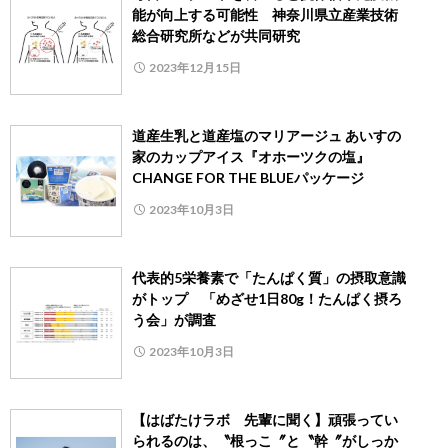
能が向上する可能性 神奈川県立産業技術
総合研究所などが共同研究
2023年12月15日
道産生乳と道産塩のマリアージュ あいすの
家のカップアイス『オホーツクの塩』
CHANGE FOR THE BLUEパッケージ
2023年10月3日
代表的5栄養素で「たんぱく質」の摂取意識
がトップ 「めざせ1日80g！たんぱく摂ろ
う会」が調査
2023年10月3日
【はばたけラボ 先輩に聞く】頑張ってい
られるのは、〝根っこ〞と〝幹〞がしっか