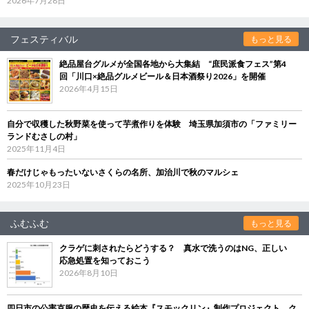
2026年7月28日
フェスティバル
もっと見る
絶品屋台グルメが全国各地から大集結 “庶民派食フェス”第4
回「川口×絶品グルメビール＆日本酒祭り2026」を開催
2026年4月15日
自分で収穫した秋野菜を使って芋煮作りを体験 埼玉県加須市の「ファミリー
ランドむさしの村」
2025年11月4日
春だけじゃもったいないさくらの名所、加治川で秋のマルシェ
2025年10月23日
ふむふむ
もっと見る
クラゲに刺されたらどうする？ 真水で洗うのはNG、正しい
応急処置を知っておこう
2026年8月10日
四日市の公害克服の歴史を伝える絵本『スモックリン』制作プロジェクト ク