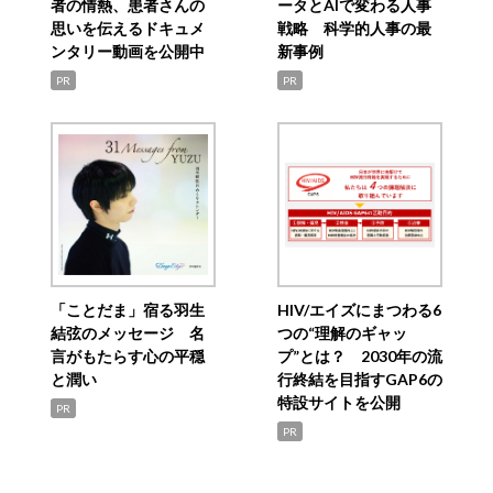
者の情熱、患者さんの
ータとAIで変わる人事
思いを伝えるドキュメ
戦略 科学的人事の最
ンタリー動画を公開中
新事例
PR
PR
「ことだま」宿る羽生
HIV/エイズにまつわる6
結弦のメッセージ 名
つの“理解のギャッ
言がもたらす心の平穏
プ”とは？ 2030年の流
と潤い
行終結を目指すGAP6の
特設サイトを公開
PR
PR