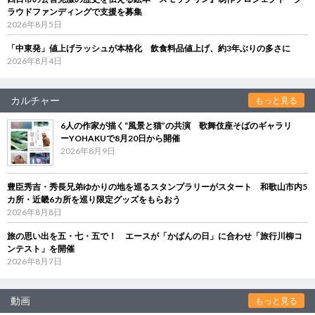
ラウドファンディングで支援を募集
2026年8月5日
「中東発」値上げラッシュが本格化 飲食料品値上げ、約3年ぶりの多さに
2026年8月4日
カルチャー
もっと見る
6人の作家が描く“風景と猫”の共演 歌舞伎座そばのギャラリ
ーYOHAKUで8月20日から開催
2026年8月9日
豊臣秀吉・秀長兄弟ゆかりの地を巡るスタンプラリーがスタート 和歌山市内5
カ所・近畿6カ所を巡り限定グッズをもらおう
2026年8月8日
旅の思い出を五・七・五で！ エースが「かばんの日」に合わせ「旅行川柳コ
ンテスト」を開催
2026年8月7日
動画
もっと見る