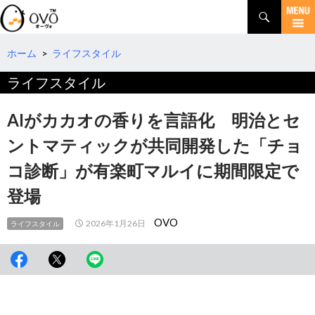
検
索
コ
ン
テ
ホーム
>
ライフスタイル
ン
ライフスタイル
ツ
へ
移
AIがカカオの香りを言語化 明治とセ
動
ントマティックが共同開発した「チョ
コ診断」が有楽町マルイに期間限定で
登場
OVO
2026年1月26日
ライフスタイル