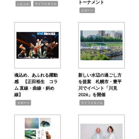
トーナメント
,
,
ふむふむ
ライフスタイル
,
スポーツ
魂込め、あふれる躍動
新しい水辺の過ごし方
感 【正田裕生 コラ
を提案 札幌市・豊平
ム 直線・曲線・斜め
川でイベント「川見
線】
2026」を開催
,
,
スポーツ
ライフスタイル