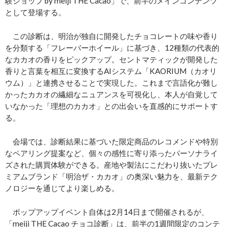
験ショップ by meiji THE Cacao」で、前半のメインコンテンツ
として登場する。
この診断は、明治が独自に開発したチョコレートの味や香り
を分類する「フレーバーホイール」に基づき、12種類の代表的
なカカオの香りをピックアップ。セントマティックが開発した
香りと言葉を相互に変換するAIシステム「KAORIUM（カオリ
ウム）」と連携させることで実現した。これまで言語化が難し
かったカカオの繊細なニュアンスを可視化し、本人が自覚して
いなかった「理想のカカオ」との出会いを直感的にサポートす
る。
会場では、診断結果に基づいた限定商品のレコメンドや特別
なペアリング提案など、個々の感性に寄り添ったパーソナライ
ズされた購買体験ができる。産地や製法にこだわり抜いたプレ
ミアムブランド「明治ザ・カカオ」の奥深い魅力を、最新テク
ノロジーを通じてより楽しめる。
ポップアップイベント自体は2月14日まで開催されるが、
「meiji THE Cacao チョコ診断」は、前半の1週間限定のコンテ