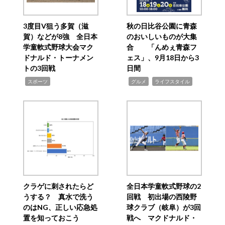
3度目V狙う多賀（滋
秋の日比谷公園に青森
賀）などが8強 全日本
のおいしいものが大集
学童軟式野球大会マク
合 「んめぇ青森フ
ドナルド・トーナメン
ェス」、9月18日から3
トの3回戦
日間
,
,
,
スポーツ
グルメ
ライフスタイル
クラゲに刺されたらど
全日本学童軟式野球の2
うする？ 真水で洗う
回戦 初出場の西陵野
のはNG、正しい応急処
球クラブ（岐阜）が3回
置を知っておこう
戦へ マクドナルド・