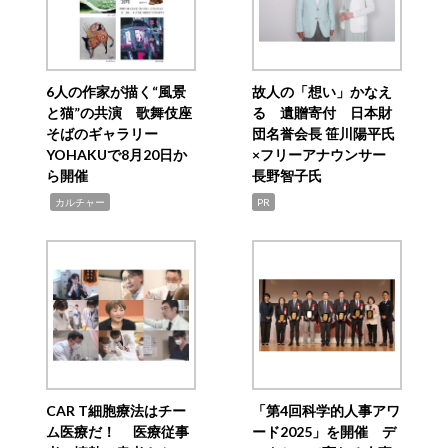
6人の作家が描く“風景
故人の「想い」かなえ
と猫”の共演 歌舞伎座
る 遺贈寄付 日本財
そばのギャラリー
団名誉会長 笹川陽平氏
YOHAKUで8月20日か
×フリーアナウンサー
ら開催
長野智子氏
,
カルチャー
PR
CAR T細胞療法はチー
「第4回科学的人事アワ
ム医療だ！ 医療従事
ード2025」を開催 デ