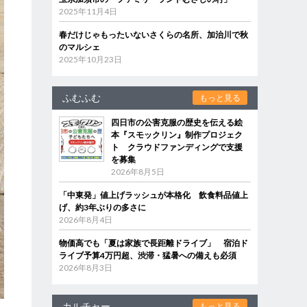
2025年11月4日
春だけじゃもったいないさくらの名所、加治川で秋
のマルシェ
2025年10月23日
ふむふむ
もっと見る
四日市の公害克服の歴史を伝える絵
本『スモックリン』制作プロジェク
ト クラウドファンディングで支援
を募集
2026年8月5日
「中東発」値上げラッシュが本格化 飲食料品値上
げ、約3年ぶりの多さに
2026年8月4日
物価高でも「夏は家族で長距離ドライブ」 宿泊ド
ライブ予算4万円超、渋滞・猛暑への備えも必須
2026年8月3日
カルチャー
もっと見る