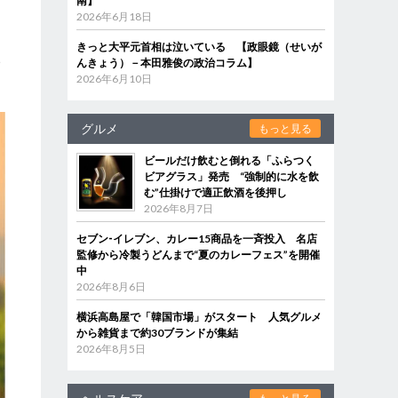
南】
2026年6月18日
きっと大平元首相は泣いている 【政眼鏡（せいが
い
んきょう）－本田雅俊の政治コラム】
2026年6月10日
グルメ
もっと見る
ビールだけ飲むと倒れる「ふらつく
ビアグラス」発売 “強制的に水を飲
む”仕掛けで適正飲酒を後押し
2026年8月7日
セブン‐イレブン、カレー15商品を一斉投入 名店
監修から冷製うどんまで“夏のカレーフェス”を開催
中
2026年8月6日
横浜高島屋で「韓国市場」がスタート 人気グルメ
から雑貨まで約30ブランドが集結
2026年8月5日