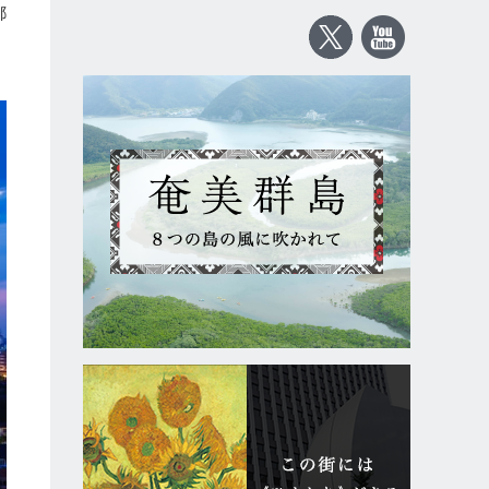
都
に
り