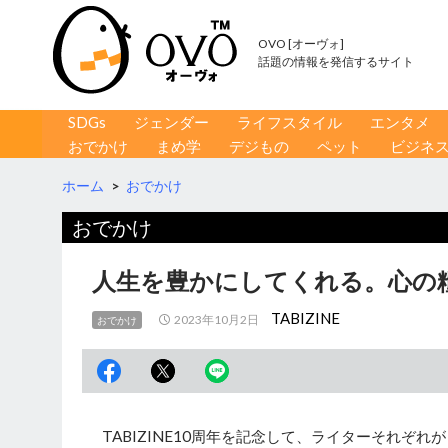
OVO [オーヴォ]
話題の情報を発信するサイト
コンテンツへ移動
検
SDGs
ジェンダー
ライフスタイル
エンタメ
索
おでかけ
まめ学
デジもの
ペット
ビジネ
ホーム
>
おでかけ
おでかけ
人生を豊かにしてくれる。心の
TABIZINE
2023年10月2日
おでかけ
TABIZINE10周年を記念して、ライターそれぞ