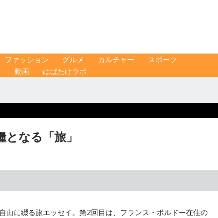
ファッション
グルメ
カルチャー
スポーツ
ス
動画
はばたけラボ
糧となる「旅」
れが自由に綴る旅エッセイ。第2回目は、フランス・ボルドー在住の