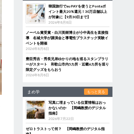
韓国旅行でau PAYを使うとPontaポ
イント最大20％還元！30万店舗以上
が対象に【9月30日まで】
2026年8月8日
ノーベル賞受賞・白川英樹博士が小中高生を直接指
導 名城大学が講演会と導電性プラスチック実験イ
ベントを開催
2026年8月8日
豊臣秀吉・秀長兄弟ゆかりの地を巡るスタンプラリ
ーがスタート 和歌山市内5カ所・近畿6カ所を巡り
限定グッズをもらおう
2026年8月8日
まめ学
もっと見る
写真に埋まっている位置情報はおっ
い
かないのか 【岡嶋教授のデジタル
指南】
2026年7月22日
ゼロトラストって何？ 【岡嶋教授のデジタル指