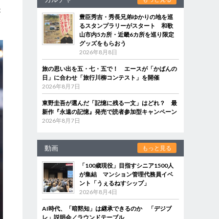
が
豊臣秀吉・秀長兄弟ゆかりの地を巡
るスタンプラリーがスタート 和歌
山市内5カ所・近畿6カ所を巡り限定
グッズをもらおう
2026年8月8日
旅の思い出を五・七・五で！ エースが「かばんの
日」に合わせ「旅行川柳コンテスト」を開催
2026年8月7日
東野圭吾が選んだ「記憶に残る一文」はどれ？ 最
新作『永遠の記憶』発売で読者参加型キャンペーン
2026年8月7日
動画
もっと見る
「100歳現役」目指すシニア1500人
が集結 マンション管理代務員イベ
ント「うぇるねすシップ」
2026年8月4日
AI時代、「暗黙知」は継承できるのか 「デジブ
レ」説明会／ラウンドテーブル