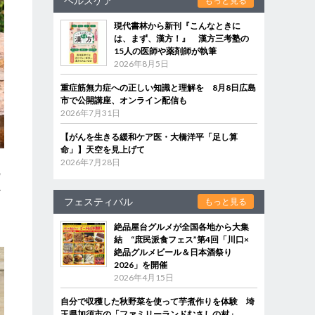
ヘルスケア
もっと見る
現代書林から新刊『こんなときに
は、まず、漢方！』 漢方三考塾の
15人の医師や薬剤師が執筆
2026年8月5日
重症筋無力症への正しい知識と理解を 8月8日広島
市で公開講座、オンライン配信も
2026年7月31日
【がんを生きる緩和ケア医・大橋洋平「足し算
命」】天空を見上げて
2026年7月28日
の
か
フェスティバル
もっと見る
絶品屋台グルメが全国各地から大集
結 “庶民派食フェス”第4回「川口×
絶品グルメビール＆日本酒祭り
2026」を開催
2026年4月15日
自分で収穫した秋野菜を使って芋煮作りを体験 埼
玉県加須市の「ファミリーランドむさしの村」