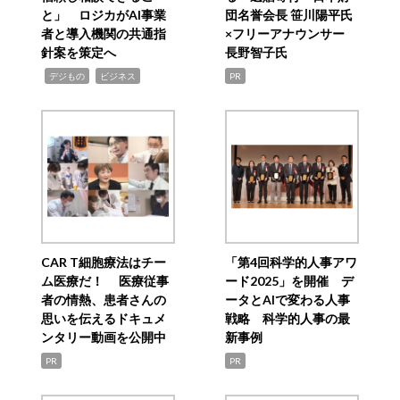
と」 ロジカがAI事業
団名誉会長 笹川陽平氏
者と導入機関の共通指
×フリーアナウンサー
針案を策定へ
長野智子氏
,
,
デジもの
ビジネス
PR
CAR T細胞療法はチー
「第4回科学的人事アワ
ム医療だ！ 医療従事
ード2025」を開催 デ
者の情熱、患者さんの
ータとAIで変わる人事
思いを伝えるドキュメ
戦略 科学的人事の最
ンタリー動画を公開中
新事例
PR
PR