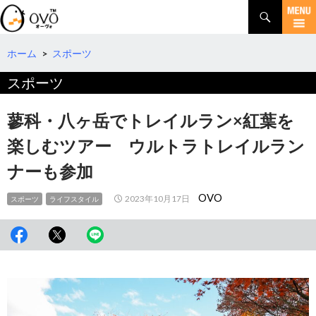
検
索
コ
ン
テ
ホーム
>
スポーツ
ン
スポーツ
ツ
へ
移
蓼科・八ヶ岳でトレイルラン×紅葉を
動
楽しむツアー ウルトラトレイルラン
ナーも参加
OVO
2023年10月17日
スポーツ
ライフスタイル