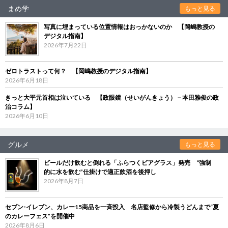
まめ学
もっと見る
写真に埋まっている位置情報はおっかないのか 【岡嶋教授の
デジタル指南】
2026年7月22日
ゼロトラストって何？ 【岡嶋教授のデジタル指南】
2026年6月18日
きっと大平元首相は泣いている 【政眼鏡（せいがんきょう）－本田雅俊の政
治コラム】
2026年6月10日
グルメ
もっと見る
ビールだけ飲むと倒れる「ふらつくビアグラス」発売 “強制
的に水を飲む”仕掛けで適正飲酒を後押し
2026年8月7日
セブン‐イレブン、カレー15商品を一斉投入 名店監修から冷製うどんまで“夏
のカレーフェス”を開催中
2026年8月6日