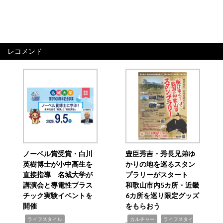
レコメンド
ノーベル賞受賞・白川
豊臣秀吉・秀長兄弟ゆ
英樹博士が小中高生を
かりの地を巡るスタン
直接指導 名城大学が
プラリーがスタート
講演会と導電性プラス
和歌山市内5カ所・近畿
チック実験イベントを
6カ所を巡り限定グッズ
開催
をもらおう
,
,
,
ライフスタイル
カルチャー
ライフスタイ