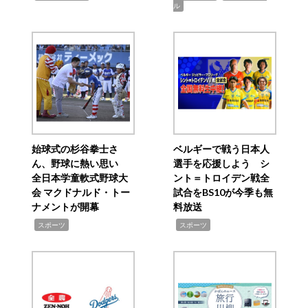
ル
始球式の杉谷拳士さ
ベルギーで戦う日本人
ん、野球に熱い思い
選手を応援しよう シ
全日本学童軟式野球大
ント＝トロイデン戦全
会 マクドナルド・トー
試合をBS10が今季も無
ナメントが開幕
料放送
,
,
スポーツ
スポーツ