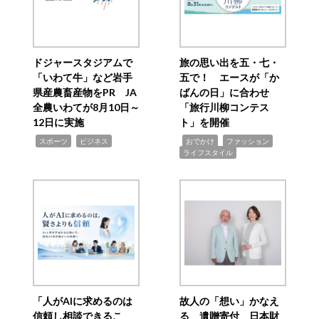
ドジャースタジアムで
旅の思い出を五・七・
「いわて牛」など岩手
五で！ エースが「か
県産農畜産物をPR JA
ばんの日」に合わせ
全農いわてが8月10日～
「旅行川柳コンテス
12日に実施
ト」を開催
,
,
,
,
,
スポーツ
ビジネス
おでかけ
ファッション
ライフスタイル
「人がAIに求めるのは
故人の「想い」かなえ
信頼し相談できるこ
る 遺贈寄付 日本財