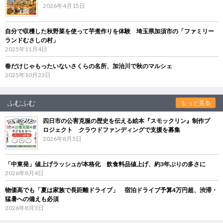
2026年4月15日
自分で収穫した秋野菜を使って芋煮作りを体験 埼玉県加須市の「ファミリー
ランドむさしの村」
2025年11月4日
春だけじゃもったいないさくらの名所、加治川で秋のマルシェ
2025年10月23日
ふむふむ
もっと見る
四日市の公害克服の歴史を伝える絵本『スモックリン』制作プ
ロジェクト クラウドファンディングで支援を募集
2026年8月5日
「中東発」値上げラッシュが本格化 飲食料品値上げ、約3年ぶりの多さに
2026年8月4日
物価高でも「夏は家族で長距離ドライブ」 宿泊ドライブ予算4万円超、渋滞・
猛暑への備えも必須
2026年8月3日