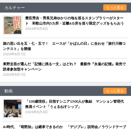
カルチャー
もっと見る
豊臣秀吉・秀長兄弟ゆかりの地を巡るスタンプラリーがスター
ト 和歌山市内5カ所・近畿6カ所を巡り限定グッズをもらおう
2026年8月8日
旅の思い出を五・七・五で！ エースが「かばんの日」に合わせ「旅行川柳コ
ンテスト」を開催
2026年8月7日
東野圭吾が選んだ「記憶に残る一文」はどれ？ 最新作『永遠の記憶』発売で
読者参加型キャンペーン
2026年8月7日
動画
もっと見る
「100歳現役」目指すシニア1500人が集結 マンション管理代
務員イベント「うぇるねすシップ」
2026年8月4日
AI時代、「暗黙知」は継承できるのか 「デジブレ」説明会／ラウンドテーブ