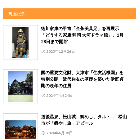
関連記事
徳川家康の甲冑「金荼美具足」を再展示
「どうする家康 静岡 大河ドラマ館」、1月
28日まで開館
2023年12月26日
国の重要文化財、大津市「住友活機園」を
特別公開 近代住友の基礎を築いた伊庭貞
剛の晩年の住居
2024年4月24日
道後温泉、松山城、鯛めし、タルト… 松山
市が「癒やし旅」アピール
2024年4月30日