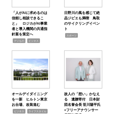
「人がAIに求めるのは
日野川の風を感じて絶
信頼し相談できるこ
品ジビエも満喫 鳥取
と」 ロジカがAI事業
のサイクリングイベン
者と導入機関の共通指
ト
針案を策定へ
,
スポーツ
,
,
デジもの
ビジネス
オールデイダイニング
故人の「想い」かなえ
を一新 ヒルトン東京
る 遺贈寄付 日本財
お台場、改装進む
団名誉会長 笹川陽平氏
×フリーアナウンサー
,
,
ビジネス
ライフスタイル