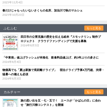
2025年11月4日
春だけじゃもったいないさくらの名所、加治川で秋のマルシェ
2025年10月23日
ふむふむ
もっと見る
四日市の公害克服の歴史を伝える絵本『スモックリン』制作プ
ロジェクト クラウドファンディングで支援を募集
2026年8月5日
「中東発」値上げラッシュが本格化 飲食料品値上げ、約3年ぶりの多さに
2026年8月4日
物価高でも「夏は家族で長距離ドライブ」 宿泊ドライブ予算4万円超、渋滞・
猛暑への備えも必須
2026年8月3日
カルチャー
もっと見る
旅の思い出を五・七・五で！ エースが「かばんの日」に合わ
せ「旅行川柳コンテスト」を開催