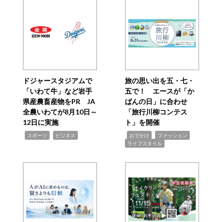
ドジャースタジアムで
旅の思い出を五・七・
「いわて牛」など岩手
五で！ エースが「か
県産農畜産物をPR JA
ばんの日」に合わせ
全農いわてが8月10日～
「旅行川柳コンテス
12日に実施
ト」を開催
,
,
,
,
,
スポーツ
ビジネス
おでかけ
ファッション
ライフスタイル