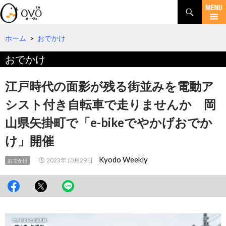
検
索
コ
ン
テ
ホーム
>
おでかけ
ン
おでかけ
ツ
へ
移
江戸時代の面影が残る街並みを電動ア
動
シスト付き自転車で走りませんか 岡
山県矢掛町で「e-bikeでやかげおでか
け」開催
Kyodo Weekly
2023年10月29日
おでかけ