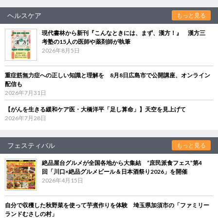
ヘルスケア
もっと見る
現代書林から新刊『こんなときには、まず、漢方！』 漢方三
考塾の15人の医師や薬剤師が執筆
2026年8月5日
重症筋無力症への正しい知識と理解を 8月8日広島市で公開講座、オンライン
配信も
2026年7月31日
【がんを生きる緩和ケア医・大橋洋平「足し算命」】天空を見上げて
2026年7月28日
フェスティバル
もっと見る
絶品屋台グルメが全国各地から大集結 “庶民派食フェス”第4
回「川口×絶品グルメビール＆日本酒祭り2026」を開催
2026年4月15日
自分で収穫した秋野菜を使って芋煮作りを体験 埼玉県加須市の「ファミリー
ランドむさしの村」