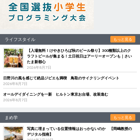
ライフスタイル
もっと見る
【入場無料！けやきひろば秋のビール祭り】300種類以上のク
ラフトビールが集まる！土日祝日はアーリーオープンも｜さい
たま新都心
2026年8月7日
日野川の風を感じて絶品ジビエも満喫 鳥取のサイクリングイベント
2026年8月7日
オールデイダイニングを一新 ヒルトン東京お台場、改装進む
2026年8月7日
まめ学
もっと見る
写真に埋まっている位置情報はおっかないのか 【岡嶋教授の
デジタル指南】
2026年7月22日