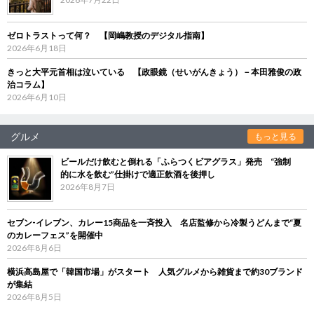
ゼロトラストって何？ 【岡嶋教授のデジタル指南】
2026年6月18日
きっと大平元首相は泣いている 【政眼鏡（せいがんきょう）－本田雅俊の政
治コラム】
2026年6月10日
グルメ
もっと見る
ビールだけ飲むと倒れる「ふらつくビアグラス」発売 “強制
的に水を飲む”仕掛けで適正飲酒を後押し
2026年8月7日
セブン‐イレブン、カレー15商品を一斉投入 名店監修から冷製うどんまで“夏
のカレーフェス”を開催中
2026年8月6日
横浜高島屋で「韓国市場」がスタート 人気グルメから雑貨まで約30ブランド
が集結
2026年8月5日