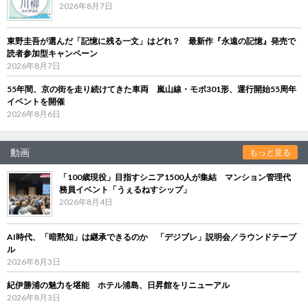
2026年8月7日
東野圭吾が選んだ「記憶に残る一文」はどれ？ 最新作『永遠の記憶』発売で
読者参加型キャンペーン
2026年8月7日
55年間、京の街を走り続けてきた車両 嵐山線・モボ301形、運行開始55周年
イベントを開催
2026年8月6日
動画
もっと見る
「100歳現役」目指すシニア1500人が集結 マンション管理代
務員イベント「うぇるねすシップ」
2026年8月4日
AI時代、「暗黙知」は継承できるのか 「デジブレ」説明会／ラウンドテーブ
ル
2026年8月3日
紀伊勝浦の魅力を堪能 ホテル浦島、日昇館をリニューアル
2026年8月3日