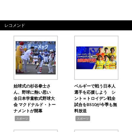
レコメンド
始球式の杉谷拳士さ
ベルギーで戦う日本人
ん、野球に熱い思い
選手を応援しよう シ
全日本学童軟式野球大
ント＝トロイデン戦全
会 マクドナルド・トー
試合をBS10が今季も無
ナメントが開幕
料放送
,
,
スポーツ
スポーツ